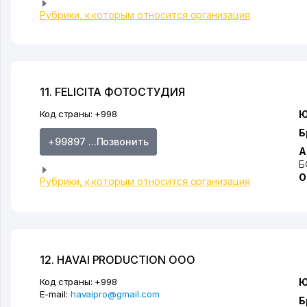
Рубрики, к которым относится организация
11. FELICITA ФОТОСТУДИЯ
Код страны:
+998
Ю
Б
+99897 ...Позвонить
А
Б
О
Рубрики, к которым относится организация
12. HAVAI PRODUCTION ООО
Код страны:
+998
Ю
E-mail:
havaipro@gmail.com
Б