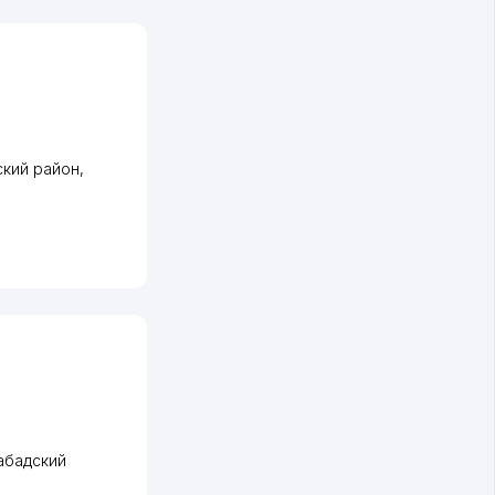
кий район
,
абадский