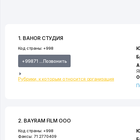
1. BAHOR СТУДИЯ
Код страны:
+998
Ю
Б
+99871 ...Позвонить
А
Я
О
Рубрики, к которым относится организация
П
2. BAYRAM FILM ООО
Код страны:
+998
Ю
Факсы:
71 2770409
Б