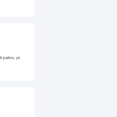
й район
,
ул.