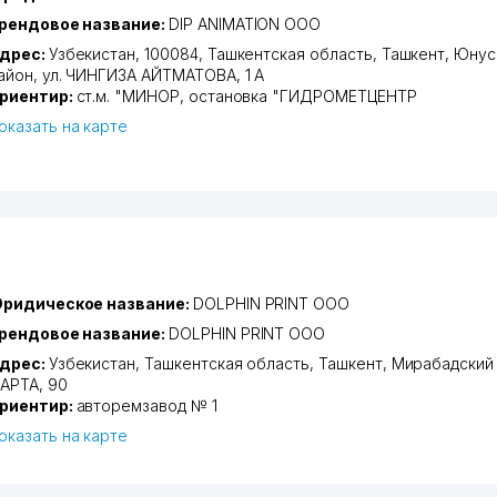
рендовое название:
DIP ANIMATION ООО
дрес:
Узбекистан, 100084,
Ташкентская область
,
Ташкент
,
Юнус
айон
,
ул. ЧИНГИЗА АЙТМАТОВА
, 1 А
риентир:
ст.м. "МИНОР, остановка "ГИДРОМЕТЦЕНТР
оказать на карте
ридическое название:
DOLPHIN PRINT ООО
рендовое название:
DOLPHIN PRINT ООО
дрес:
Узбекистан,
Ташкентская область
,
Ташкент
,
Мирабадский
АРТА
, 90
риентир:
авторемзавод № 1
оказать на карте