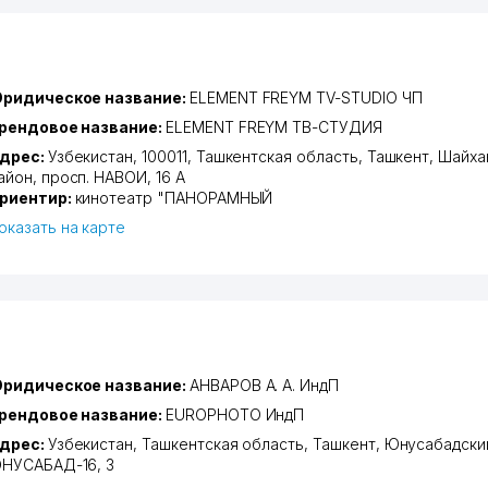
ридическое название:
ELEMENT FREYM TV-STUDIO ЧП
рендовое название:
ELEMENT FREYM ТВ-СТУДИЯ
дрес:
Узбекистан, 100011,
Ташкентская область
,
Ташкент
,
Шайха
айон
,
просп. НАВОИ
, 16 А
риентир:
кинотеатр "ПАНОРАМНЫЙ
оказать на карте
ридическое название:
АНВАРОВ А. А. ИндП
рендовое название:
EUROPHOTO ИндП
дрес:
Узбекистан,
Ташкентская область
,
Ташкент
,
Юнусабадски
НУСАБАД-16
, 3