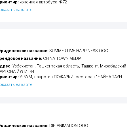
риентир:
конечная автобуса №72
оказать на карте
ридическое название:
SUMMERTIME HAPPINESS ООО
рендовое название:
CHINA TOWN MEDIA
дрес:
Узбекистан,
Ташкентская область
,
Ташкент
,
Мирабадский
АРГОНА ЙУЛИ
, 44
риентир:
УзБУМ, напротив ПОЖАРКИ, ресторан "ЧАЙНА ТАУН
оказать на карте
ридическое название:
DIP ANIMATION ООО