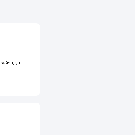
 район
,
ул.