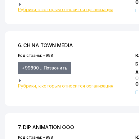
О
Рубрики, к которым относится организация
П
6. CHINA TOWN MEDIA
Код страны:
+998
Ю
Б
+99890 ...Позвонить
А
Ф
О
Рубрики, к которым относится организация
П
7. DIP ANIMATION ООО
Код страны:
+998
Ю