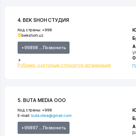
4. BEK SHOH СТУДИЯ
Код страны:
+998
Ю
bekshoh.uz
Б
А
+99898 ...Позвонить
у
О
Рубрики, к которым относится организация
П
5. BUTA MEDIA ООО
Код страны:
+998
Ю
E-mail:
buta.idea@gmail.com
Б
А
+99897 ...Позвонить
р