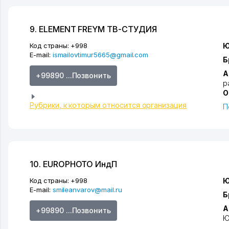
9. ELEMENT FREYM ТВ-СТУДИЯ
Код страны:
+998
Ю
E-mail:
ismailovtimur5665@gmail.com
Б
А
+99890 ...Позвонить
р
О
Рубрики, к которым относится организация
П
10. EUROPHOTO ИндП
Код страны:
+998
Ю
E-mail:
smileanvarov@mail.ru
Б
А
+99890 ...Позвонить
Ю