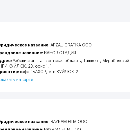
ридическое название:
AFZAL-GRAFIKA ООО
рендовое название:
BAHOR СТУДИЯ
дрес:
Узбекистан,
Ташкентская область
,
Ташкент
,
Мирабадский
НГИ КУЙЛЮК
, 23, офис 1, 1
риентир:
кафе "БАХОР, м-в КУЙЛЮК-2
оказать на карте
ридическое название:
BAYRAM FILM ООО
рендовое название:
BAYRAM FILM ООО