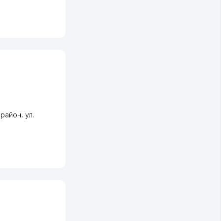
 район
,
ул.