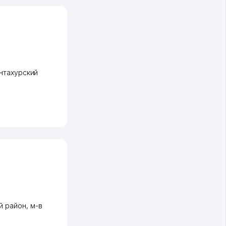
нтахурский
й район
,
м-в