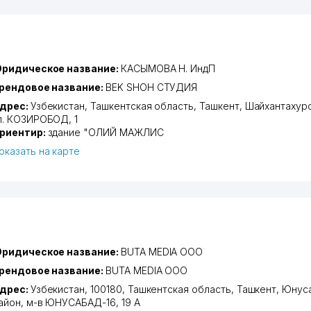
ридическое название:
КАСЫМОВА Н. ИндП
рендовое название:
BEK SHOH СТУДИЯ
дрес:
Узбекистан,
Ташкентская область
,
Ташкент
,
Шайхантахурс
л. КОЗИРОБОД
, 1
риентир:
здание "ОЛИЙ МАЖЛИС
оказать на карте
ридическое название:
BUTA MEDIA ООО
рендовое название:
BUTA MEDIA ООО
дрес:
Узбекистан, 100180,
Ташкентская область
,
Ташкент
,
Юнус
айон
,
м-в ЮНУСАБАД-16
, 19 А