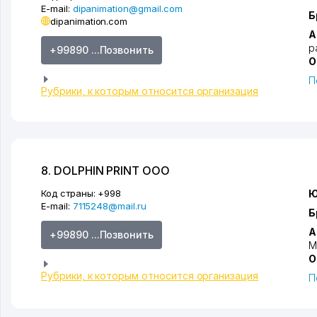
E-mail:
dipanimation@gmail.com
Б
dipanimation.com
А
р
+99890 ...Позвонить
О
П
Рубрики, к которым относится организация
8. DOLPHIN PRINT ООО
Код страны:
+998
Ю
E-mail:
7115248@mail.ru
Б
А
+99890 ...Позвонить
М
О
Рубрики, к которым относится организация
П