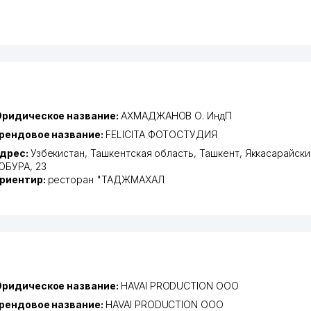
ридическое название:
АХМАДЖАНОВ О. ИндП
рендовое название:
FELICITA ФОТОСТУДИЯ
дрес:
Узбекистан,
Ташкентская область
,
Ташкент
,
Яккасарайски
ОБУРА
, 23
риентир:
ресторан "ТАДЖМАХАЛ
ридическое название:
HAVAI PRODUCTION ООО
рендовое название:
HAVAI PRODUCTION ООО