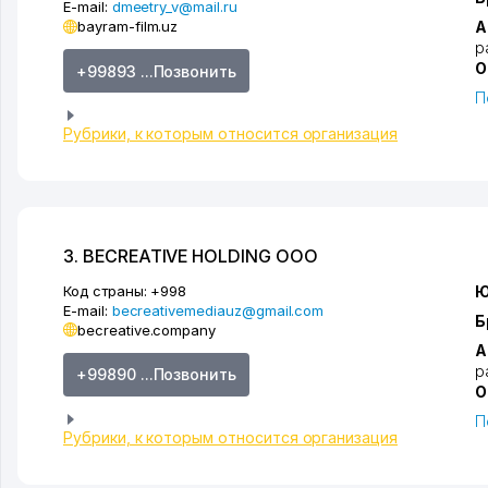
E-mail:
dmeetry_v@mail.ru
bayram-film.uz
А
р
О
+99893 ...Позвонить
П
Рубрики, к которым относится организация
3. BECREATIVE HOLDING ООО
Код страны:
+998
Ю
E-mail:
becreativemediauz@gmail.com
Б
becreative.company
А
р
+99890 ...Позвонить
О
П
Рубрики, к которым относится организация