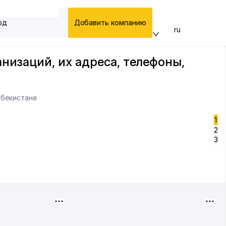
од
Добавить компанию
ru
низаций, их адреса, телефоны,
збекистане
1
2
3