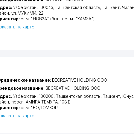
дрес:
Узбекистан, 100043,
Ташкентская область
,
Ташкент
,
Чилан
айон
,
ул. МУКИМИ
, 22
риентир:
ст.м. "НОВЗА" (бывш. ст.м. "ХАМЗА")
оказать на карте
ридическое название:
BECREATIVE HOLDING ООО
рендовое название:
BECREATIVE HOLDING ООО
дрес:
Узбекистан, 100200,
Ташкентская область
,
Ташкент
,
Юнус
айон
,
просп. АМИРА ТЕМУРА
, 108 Б
риентир:
ст.м. "БОДОМЗОР
оказать на карте