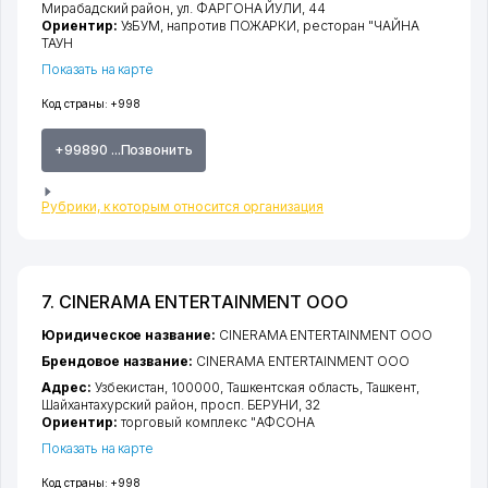
Мирабадский район
,
ул. ФАРГОНА ЙУЛИ
, 44
Ориентир:
УзБУМ, напротив ПОЖАРКИ, ресторан "ЧАЙНА
ТАУН
Показать на карте
Код страны:
+998
+99890 ...Позвонить
Рубрики, к которым относится организация
7. CINERAMA ENTERTAINMENT ООО
Юридическое название:
CINERAMA ENTERTAINMENT ООО
Брендовое название:
CINERAMA ENTERTAINMENT ООО
Адрес:
Узбекистан, 100000,
Ташкентская область
,
Ташкент
,
Шайхантахурский район
,
просп. БЕРУНИ
, 32
Ориентир:
торговый комплекс "АФСОНА
Показать на карте
Код страны:
+998