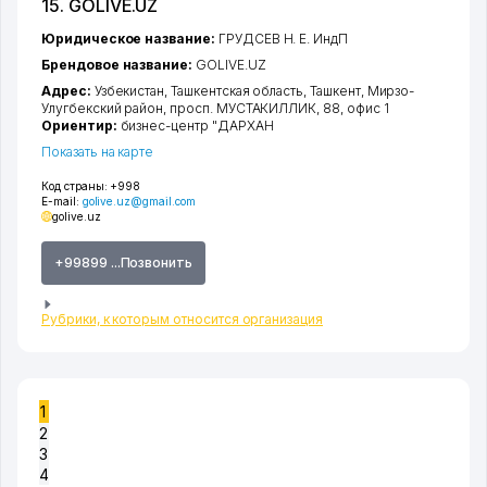
15. GOLIVE.UZ
Юридическое название:
ГРУДСЕВ Н. Е. ИндП
Брендовое название:
GOLIVE.UZ
Адрес:
Узбекистан,
Ташкентская область
,
Ташкент
,
Мирзо-
Улугбекский район
,
просп. МУСТАКИЛЛИК
, 88, офис 1
Ориентир:
бизнес-центр "ДАРХАН
Показать на карте
Код страны:
+998
E-mail:
golive.uz@gmail.com
golive.uz
+99899 ...Позвонить
Рубрики, к которым относится организация
1
2
3
4