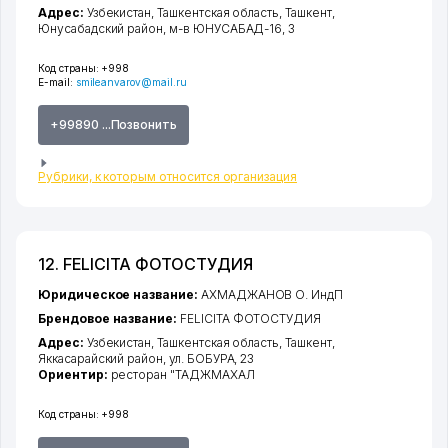
Адрес:
Узбекистан,
Ташкентская область
,
Ташкент
,
Юнусабадский район
,
м-в ЮНУСАБАД-16
, 3
Код страны:
+998
E-mail:
smileanvarov@mail.ru
+99890 ...Позвонить
Рубрики, к которым относится организация
12. FELICITA ФОТОСТУДИЯ
Юридическое название:
АХМАДЖАНОВ О. ИндП
Брендовое название:
FELICITA ФОТОСТУДИЯ
Адрес:
Узбекистан,
Ташкентская область
,
Ташкент
,
Яккасарайский район
,
ул. БОБУРА
, 23
Ориентир:
ресторан "ТАДЖМАХАЛ
Код страны:
+998