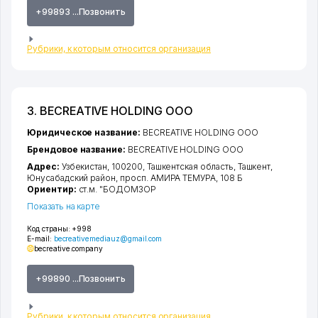
+99893 ...Позвонить
Рубрики, к которым относится организация
3. BECREATIVE HOLDING ООО
Юридическое название:
BECREATIVE HOLDING ООО
Брендовое название:
BECREATIVE HOLDING ООО
Адрес:
Узбекистан, 100200,
Ташкентская область
,
Ташкент
,
Юнусабадский район
,
просп. АМИРА ТЕМУРА
, 108 Б
Ориентир:
ст.м. "БОДОМЗОР
Показать на карте
Код страны:
+998
E-mail:
becreativemediauz@gmail.com
becreative.company
+99890 ...Позвонить
Рубрики, к которым относится организация