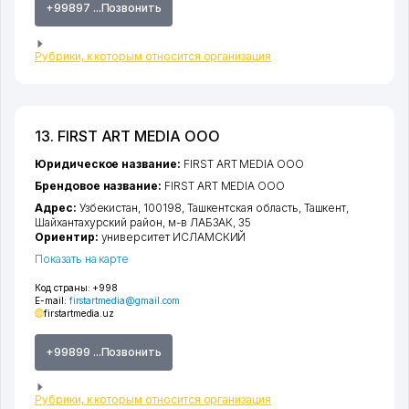
+99897 ...Позвонить
Рубрики, к которым относится организация
13. FIRST ART MEDIA ООО
Юридическое название:
FIRST ART MEDIA ООО
Брендовое название:
FIRST ART MEDIA ООО
Адрес:
Узбекистан, 100198,
Ташкентская область
,
Ташкент
,
Шайхантахурский район
,
м-в ЛАБЗАК
, 35
Ориентир:
университет ИСЛАМСКИЙ
Показать на карте
Код страны:
+998
E-mail:
firstartmedia@gmail.com
firstartmedia.uz
+99899 ...Позвонить
Рубрики, к которым относится организация