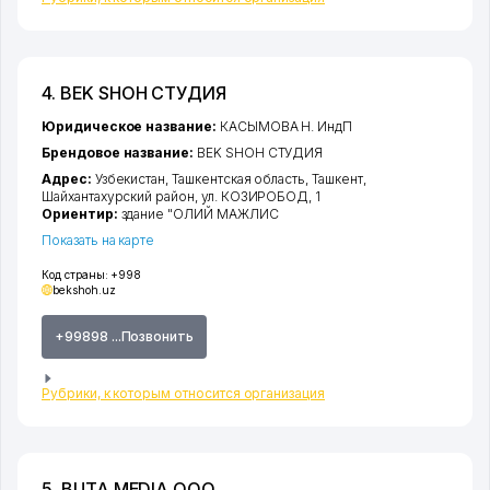
4. BEK SHOH СТУДИЯ
Юридическое название:
КАСЫМОВА Н. ИндП
Брендовое название:
BEK SHOH СТУДИЯ
Адрес:
Узбекистан,
Ташкентская область
,
Ташкент
,
Шайхантахурский район
,
ул. КОЗИРОБОД
, 1
Ориентир:
здание "ОЛИЙ МАЖЛИС
Показать на карте
Код страны:
+998
bekshoh.uz
+99898 ...Позвонить
Рубрики, к которым относится организация
5. BUTA MEDIA ООО