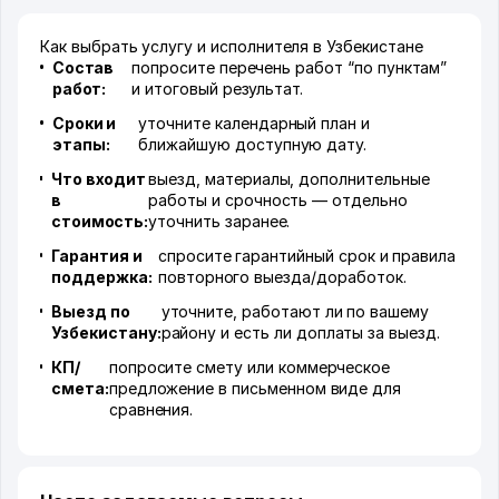
Как выбрать услугу и исполнителя в Узбекистане
Состав
попросите перечень работ “по пунктам”
работ:
и итоговый результат.
Сроки и
уточните календарный план и
этапы:
ближайшую доступную дату.
Что входит
выезд, материалы, дополнительные
в
работы и срочность — отдельно
стоимость:
уточнить заранее.
Гарантия и
спросите гарантийный срок и правила
поддержка:
повторного выезда/доработок.
Выезд по
уточните, работают ли по вашему
Узбекистану:
району и есть ли доплаты за выезд.
КП/
попросите смету или коммерческое
смета:
предложение в письменном виде для
сравнения.