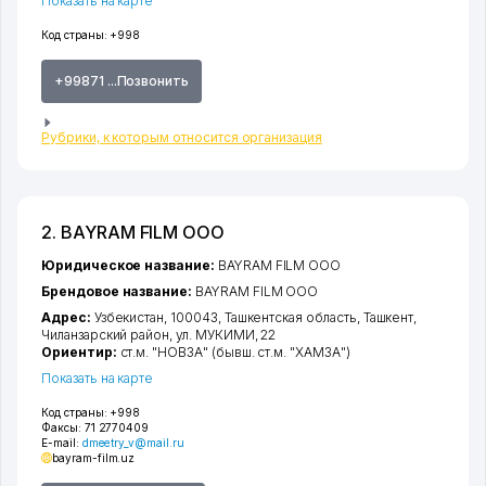
Показать на карте
Код страны:
+998
+99871 ...Позвонить
Рубрики, к которым относится организация
2. BAYRAM FILM ООО
Юридическое название:
BAYRAM FILM ООО
Брендовое название:
BAYRAM FILM ООО
Адрес:
Узбекистан, 100043,
Ташкентская область
,
Ташкент
,
Чиланзарский район
,
ул. МУКИМИ
, 22
Ориентир:
ст.м. "НОВЗА" (бывш. ст.м. "ХАМЗА")
Показать на карте
Код страны:
+998
Факсы:
71 2770409
E-mail:
dmeetry_v@mail.ru
bayram-film.uz