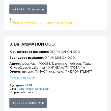
+99897 ...Позвонить
Рубрики, к которым относится организация
8. DIP ANIMATION ООО
Юридическое название:
DIP ANIMATION ООО
Брендовое название:
DIP ANIMATION ООО
Адрес:
Узбекистан, 100084,
Ташкентская область
,
Ташкент
,
Юнусабадский район
,
ул. ЧИНГИЗА АЙТМАТОВА
, 1 А
Ориентир:
ст.м. "МИНОР, остановка "ГИДРОМЕТЦЕНТР
Показать на карте
Код страны:
+998
E-mail:
dipanimation@gmail.com
dipanimation.com
+99890 ...Позвонить