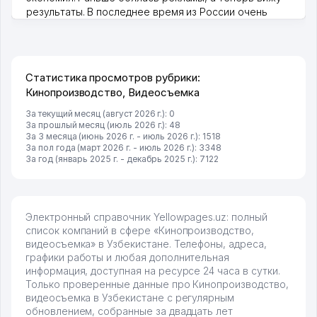
результаты. В последнее время из России очень
много заказывают, а вначале только по Узбекистану
брали, но вяло. Удалось раскрутиться, дальше
развиваюсь потихоньку😊
Hamida 03.08.2026 12:45:39
Статистика просмотров рубрики:
Кинопроизводство, Видеосъемка
За текущий месяц (август 2026 г.): 0
За прошлый месяц (июль 2026 г.): 48
За 3 месяца (июнь 2026 г. - июль 2026 г.): 1518
За пол года (март 2026 г. - июль 2026 г.): 3348
За год (январь 2025 г. - декабрь 2025 г.): 7122
Электронный справочник Yellowpages.uz: полный
список компаний в сфере «Кинопроизводство,
видеосъемка» в Узбекистане. Телефоны, адреса,
графики работы и любая дополнительная
информация, доступная на ресурсе 24 часа в сутки.
Только проверенные данные про Кинопроизводство,
видеосъемка в Узбекистане с регулярным
обновлением, собранные за двадцать лет