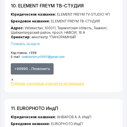
10. ELEMENT FREYM ТВ-СТУДИЯ
Юридическое название:
ELEMENT FREYM TV-STUDIO ЧП
Брендовое название:
ELEMENT FREYM ТВ-СТУДИЯ
Адрес:
Узбекистан, 100011,
Ташкентская область
,
Ташкент
,
Шайхантахурский район
,
просп. НАВОИ
, 16 А
Ориентир:
кинотеатр "ПАНОРАМНЫЙ
Показать на карте
Код страны:
+998
E-mail:
ismailovtimur5665@gmail.com
+99890 ...Позвонить
Рубрики, к которым относится организация
11. EUROPHOTO ИндП
Юридическое название:
АНВАРОВ А. А. ИндП
Брендовое название:
EUROPHOTO ИндП