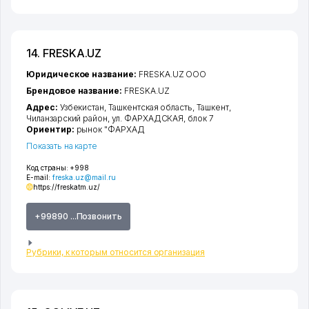
14. FRESKA.UZ
Юридическое название:
FRESKA.UZ ООО
Брендовое название:
FRESKA.UZ
Адрес:
Узбекистан,
Ташкентская область
,
Ташкент
,
Чиланзарский район
,
ул. ФАРХАДСКАЯ
, блок 7
Ориентир:
рынок "ФАРХАД
Показать на карте
Код страны:
+998
E-mail:
freska.uz@mail.ru
https://freskatm.uz/
+99890 ...Позвонить
Рубрики, к которым относится организация