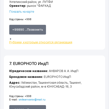
Учтепинский район
,
ул. ЛУТФИ
Ориентир:
рынок "ФАРХАД
Показать на карте
Код страны:
+998
+99890 ...Позвонить
Рубрики, к которым относится организация
7. EUROPHOTO ИндП
Юридическое название:
АНВАРОВ А. А. ИндП
Брендовое название:
EUROPHOTO ИндП
Адрес:
Узбекистан,
Ташкентская область
,
Ташкент
,
Юнусабадский район
,
м-в ЮНУСАБАД-16
, 3
Код страны:
+998
E-mail:
smileanvarov@mail.ru