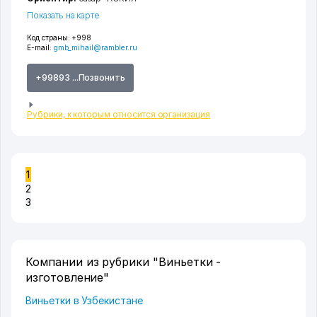
Показать на карте
Код страны:
+998
E-mail:
gmb_mihail@rambler.ru
+99893 ...Позвонить
Рубрики, к которым относится организация
1
2
3
Компании из рубрики "Виньетки -
изготовление"
Виньетки в Узбекистане