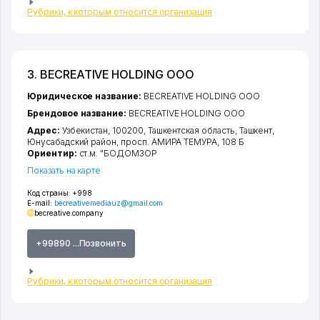
Рубрики, к которым относится организация
3. BECREATIVE HOLDING ООО
Юридическое название:
BECREATIVE HOLDING ООО
Брендовое название:
BECREATIVE HOLDING ООО
Адрес:
Узбекистан, 100200,
Ташкентская область
,
Ташкент
,
Юнусабадский район
,
просп. АМИРА ТЕМУРА
, 108 Б
Ориентир:
ст.м. "БОДОМЗОР
Показать на карте
Код страны:
+998
E-mail:
becreativemediauz@gmail.com
becreative.company
+99890 ...Позвонить
Рубрики, к которым относится организация