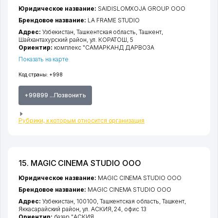
Юридическое название:
SAIDISLOMXOJA GROUP ООО
Брендовое название:
LA FRAME STUDIO
Адрес:
Узбекистан,
Ташкентская область
,
Ташкент
,
Шайхантахурский район
,
ул. КОРАТОШ
, 5
Ориентир:
комплекс "САМАРКАНД ДАРВОЗА
Показать на карте
Код страны:
+998
+99899 ...Позвонить
Рубрики, к которым относится организация
15. MAGIC CINEMA STUDIO ООО
Юридическое название:
MAGIC CINEMA STUDIO ООО
Брендовое название:
MAGIC CINEMA STUDIO ООО
Адрес:
Узбекистан, 100100,
Ташкентская область
,
Ташкент
,
Яккасарайский район
,
ул. АСКИЯ
, 24, офис 13
Ориентир:
базар "АСКИЯ