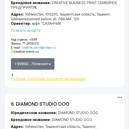
Брендовое название:
CREATIVE BUSINESS PRINT СЕМЕЙНОЕ
ПРЕДПРИЯТИЕ
Адрес:
Узбекистан, 100200,
Ташкентская область
,
Ташкент
,
Шайхантахурский район
,
ул. ЛАБЗАК
, 120
Ориентир:
кафе "САЗАНЧИК
Показать на карте
Код страны:
+998
Факсы:
71 2419070
E-mail:
creative_print@inbox.ru
creative-event.uz
+99890 ...Позвонить
Рубрики, к которым относится организация
6. DIAMOND STUDIO ООО
Юридическое название:
DIAMOND STUDIO ООО
Брендовое название:
DIAMOND STUDIO ООО
Адрес:
Узбекистан,
Ташкентская область
,
Ташкент
,