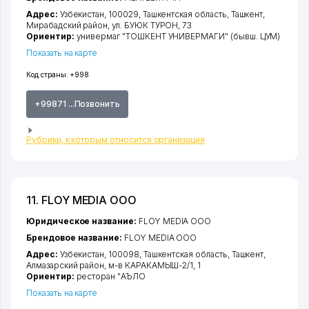
Адрес:
Узбекистан, 100029,
Ташкентская область
,
Ташкент
,
Мирабадский район
,
ул. БУЮК ТУРОН
, 73
Ориентир:
универмаг "ТОШКЕНТ УНИВЕРМАГИ" (бывш. ЦУМ)
Показать на карте
Код страны:
+998
+99871 ...Позвонить
Рубрики, к которым относится организация
11. FLOY MEDIA ООО
Юридическое название:
FLOY MEDIA ООО
Брендовое название:
FLOY MEDIA ООО
Адрес:
Узбекистан, 100098,
Ташкентская область
,
Ташкент
,
Алмазарский район
,
м-в КАРАКАМЫШ-2/1
, 1
Ориентир:
ресторан "АЪЛО
Показать на карте