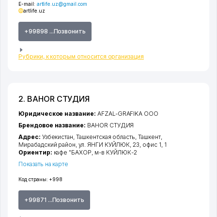
E-mail:
artlife.uz@gmail.com
artlife.uz
+99898 ...Позвонить
Рубрики, к которым относится организация
2. BAHOR СТУДИЯ
Юридическое название:
AFZAL-GRAFIKA ООО
Брендовое название:
BAHOR СТУДИЯ
Адрес:
Узбекистан,
Ташкентская область
,
Ташкент
,
Мирабадский район
,
ул. ЯНГИ КУЙЛЮК
, 23, офис 1, 1
Ориентир:
кафе "БАХОР, м-в КУЙЛЮК-2
Показать на карте
Код страны:
+998
+99871 ...Позвонить