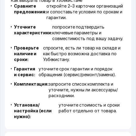
Как выбрать товар в Узбекистане
Сравните
откройте 2–3 карточки организаций
предложения:
и сопоставьте условия по срокам и
гарантии.
Уточните
попросите подтвердить
характеристики:
ключевые параметры и
совместимость под вашу задачу.
Проверьте
спросите, есть ли товар на складе и
наличие и
как быстро возможна доставка по
сроки:
Узбекистану.
Гарантия
уточните срок гарантии и порядок
и сервис:
обращения (сервис/ремонт/замена).
Комплектация:
запросите список комплекта и
уточните, нужны ли аксессуары/
расходники.
Установка/
уточните стоимость и сроки
настройка (если
работ отдельно от товара.
нужно):