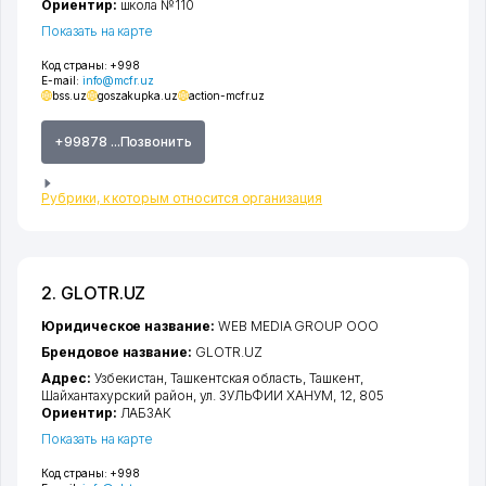
Ориентир:
школа №110
Показать на карте
Код страны:
+998
E-mail:
info@mcfr.uz
bss.uz
goszakupka.uz
action-mcfr.uz
+99878 ...Позвонить
Рубрики, к которым относится организация
2. GLOTR.UZ
Юридическое название:
WEB MEDIA GROUP ООО
Брендовое название:
GLOTR.UZ
Адрес:
Узбекистан,
Ташкентская область
,
Ташкент
,
Шайхантахурский район
,
ул. ЗУЛЬФИИ ХАНУМ
, 12, 805
Ориентир:
ЛАБЗАК
Показать на карте
Код страны:
+998