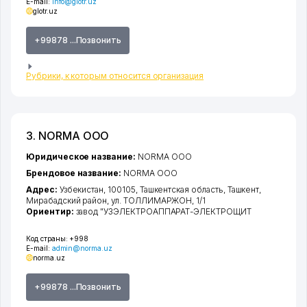
E-mail:
info@glotr.uz
glotr.uz
+99878 ...Позвонить
Рубрики, к которым относится организация
3. NORMA ООО
Юридическое название:
NORMA ООО
Брендовое название:
NORMA ООО
Адрес:
Узбекистан, 100105,
Ташкентская область
,
Ташкент
,
Мирабадский район
,
ул. ТОЛЛИМАРЖОН
, 1/1
Ориентир:
завод "УЗЭЛЕКТРОАППАРАТ-ЭЛЕКТРОЩИТ
Код страны:
+998
E-mail:
admin@norma.uz
norma.uz
+99878 ...Позвонить