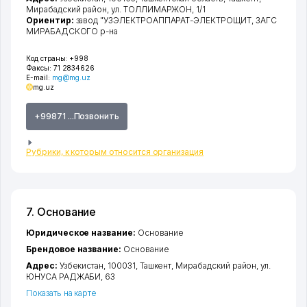
Мирабадский район
,
ул. ТОЛЛИМАРЖОН
, 1/1
Ориентир:
завод "УЗЭЛЕКТРОАППАРАТ-ЭЛЕКТРОЩИТ, ЗАГС
МИРАБАДСКОГО р-на
Код страны:
+998
Факсы:
71 2834626
E-mail:
mg@mg.uz
mg.uz
+99871 ...Позвонить
Рубрики, к которым относится организация
7. Основание
Юридическое название:
Основание
Брендовое название:
Основание
Адрес:
Узбекистан, 100031,
Ташкент
,
Мирабадский район
,
ул.
ЮНУСА РАДЖАБИ
, 63
Показать на карте