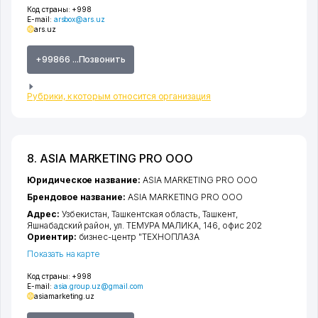
Код страны:
+998
E-mail:
arsbox@ars.uz
ars.uz
+99866 ...Позвонить
Рубрики, к которым относится организация
8. ASIA MARKETING PRO ООО
Юридическое название:
ASIA MARKETING PRO ООО
Брендовое название:
ASIA MARKETING PRO ООО
Адрес:
Узбекистан,
Ташкентская область
,
Ташкент
,
Яшнабадский район
,
ул. ТЕМУРА МАЛИКА
, 146, офис 202
Ориентир:
бизнес-центр "ТЕХНОПЛАЗА
Показать на карте
Код страны:
+998
E-mail:
asia.group.uz@gmail.com
asiamarketing.uz