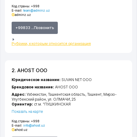
Код страны:
+998
E-mail:
team@adminz.uz
adminz.uz
+99833 ...Позвонить
Рубрики, к которым относится организация
2. AHOST ООО
Юридическое название:
SUVAN NET ООО
Брендовое название:
AHOST ООО
Адрес:
Узбекистан,
Ташкентская область
,
Ташкент
,
Мирзо-
Улугбекский район
,
ул. ОЛМАЧИ
, 25
Ориентир:
ст.м. "ПУШКИНСКАЯ
Показать на карте
Код страны:
+998
E-mail:
info@ahost.uz
ahost.uz