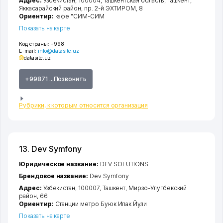
Адрес:
Узбекистан, 100004,
Ташкентская область
,
Ташкент
,
Яккасарайский район
,
пр. 2-й ЭХТИРОМ
, 8
Ориентир:
кафе "СИМ-СИМ
Показать на карте
Код страны:
+998
E-mail:
info@datasite.uz
datasite.uz
+99871 ...Позвонить
Рубрики, к которым относится организация
13. Dev Symfony
Юридическое название:
DEV SOLUTIONS
Брендовое название:
Dev Symfony
Адрес:
Узбекистан, 100007,
Ташкент
,
Мирзо-Улугбекский
район
, 66
Ориентир:
Станции метро Буюк Ипак Йули
Показать на карте