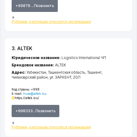
+99878 ...Позвонить
Рубрики, к которым относится организация
3. ALTEK
Юридическое название:
Logistics International ЧП
Брендовое название:
ALTEK
Адрес:
Узбекистан,
Ташкентская область
,
Ташкент
,
Чиланзарский район
,
ул. ЗАРКЕНТ
, 20/1
Код страны:
+998
E-mail:
hura@altek.icu
https://altek.icu/
+998333...Позвонить
Рубрики, к которым относится организация