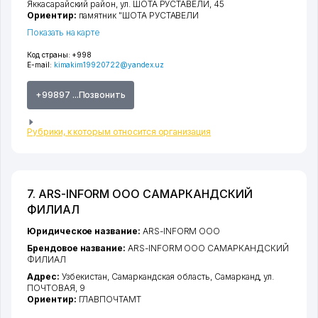
Яккасарайский район
,
ул. ШОТА РУСТАВЕЛИ
, 45
Ориентир:
памятник "ШОТА РУСТАВЕЛИ
Показать на карте
Код страны:
+998
E-mail:
kimakim19920722@yandex.uz
+99897 ...Позвонить
Рубрики, к которым относится организация
7. ARS-INFORM ООО САМАРКАНДСКИЙ
ФИЛИАЛ
Юридическое название:
ARS-INFORM ООО
Брендовое название:
ARS-INFORM ООО САМАРКАНДСКИЙ
ФИЛИАЛ
Адрес:
Узбекистан,
Самаркандская область
,
Самарканд
,
ул.
ПОЧТОВАЯ
, 9
Ориентир:
ГЛАВПОЧТАМТ