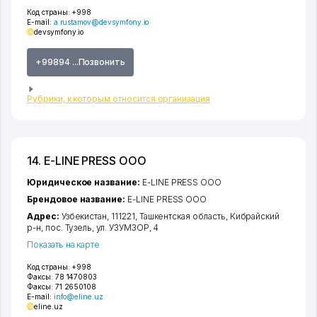
Код страны:
+998
E-mail:
a.rustamov@devsymfony.io
devsymfony.io
+99894 ...Позвонить
Рубрики, к которым относится организация
14. E-LINE PRESS ООО
Юридическое название:
E-LINE PRESS ООО
Брендовое название:
E-LINE PRESS ООО
Адрес:
Узбекистан, 111221,
Ташкентская область
,
Кибрайский
р-н
,
пос. Тузель
,
ул. УЗУМЗОР
, 4
Показать на карте
Код страны:
+998
Факсы:
78 1470803
Факсы:
71 2650108
E-mail:
info@eline.uz
eline.uz