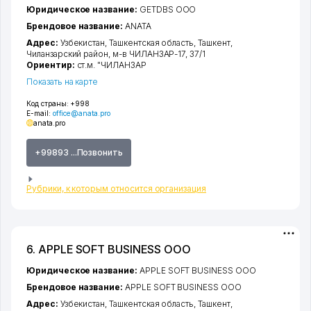
Юридическое название:
GETDBS ООО
Брендовое название:
ANATA
Адрес:
Узбекистан,
Ташкентская область
,
Ташкент
,
Чиланзарский район
,
м-в ЧИЛАНЗАР-17
, 37/1
Ориентир:
ст.м. "ЧИЛАНЗАР
Показать на карте
Код страны:
+998
E-mail:
office@anata.pro
anata.pro
+99893 ...Позвонить
Рубрики, к которым относится организация
6. APPLE SOFT BUSINESS ООО
Юридическое название:
APPLE SOFT BUSINESS ООО
Брендовое название:
APPLE SOFT BUSINESS ООО
Адрес:
Узбекистан,
Ташкентская область
,
Ташкент
,