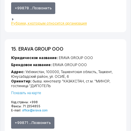
+99878 ...Позвонить
Рубрики, к которым относится организация
15. ERAVA GROUP ООО
Юридическое название:
ERAVA GROUP ООО
Брендовое название:
ERAVA GROUP ООО
Адрес:
Узбекистан, 100000,
Ташкентская область
,
Ташкент
,
Юнусабадский район
,
ул. ОСИЁ
, 6
Ориентир:
бывш. кинотеатр "КАЗАХСТАН, ст.м. "МИНОР,
гостиница "ДИПОТЕЛЬ
Показать на карте
Код страны:
+998
Факсы:
71 2354855
E-mail:
office@erava.com
+99871 ...Позвонить