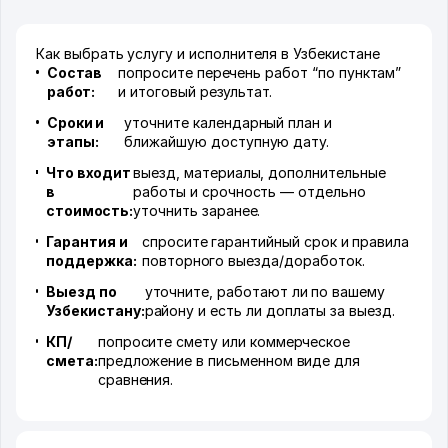
Как выбрать услугу и исполнителя в Узбекистане
Состав
попросите перечень работ “по пунктам”
работ:
и итоговый результат.
Сроки и
уточните календарный план и
этапы:
ближайшую доступную дату.
Что входит
выезд, материалы, дополнительные
в
работы и срочность — отдельно
стоимость:
уточнить заранее.
Гарантия и
спросите гарантийный срок и правила
поддержка:
повторного выезда/доработок.
Выезд по
уточните, работают ли по вашему
Узбекистану:
району и есть ли доплаты за выезд.
КП/
попросите смету или коммерческое
смета:
предложение в письменном виде для
сравнения.