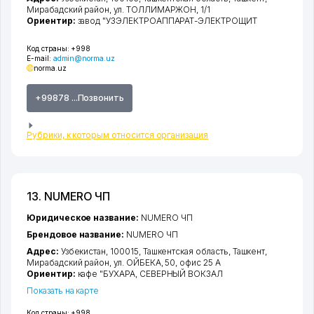
Мирабадский район
,
ул. ТОЛЛИМАРЖОН
, 1/1
Ориентир:
завод "УЗЭЛЕКТРОАППАРАТ-ЭЛЕКТРОЩИТ
Код страны:
+998
E-mail:
admin@norma.uz
norma.uz
+99878 ...Позвонить
Рубрики, к которым относится организация
13. NUMERO ЧП
Юридическое название:
NUMERO ЧП
Брендовое название:
NUMERO ЧП
Адрес:
Узбекистан, 100015,
Ташкентская область
,
Ташкент
,
Мирабадский район
,
ул. ОЙБЕКА
, 50, офис 25 А
Ориентир:
кафе "БУХАРА, СЕВЕРНЫЙ ВОКЗАЛ
Показать на карте
Код страны:
+998