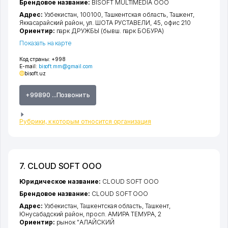
Брендовое название:
BISOFT MULTIMEDIA ООО
Адрес:
Узбекистан, 100100,
Ташкентская область
,
Ташкент
,
Яккасарайский район
,
ул. ШОТА РУСТАВЕЛИ
, 45, офис 210
Ориентир:
парк ДРУЖБЫ (бывш. парк БОБУРА)
Показать на карте
Код страны:
+998
E-mail:
bisoft.mm@gmail.com
bisoft.uz
+99890 ...Позвонить
Рубрики, к которым относится организация
7. CLOUD SOFT ООО
Юридическое название:
CLOUD SOFT ООО
Брендовое название:
CLOUD SOFT ООО
Адрес:
Узбекистан,
Ташкентская область
,
Ташкент
,
Юнусабадский район
,
просп. АМИРА ТЕМУРА
, 2
Ориентир:
рынок "АЛАЙСКИЙ