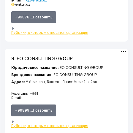
E-mail:
info@venkon.uz
venkon.uz
+99878 ...Позвонить
Рубрики, к которым относится организация
9. EO CONSULTING GROUP
Юридическое название:
EO CONSULTING GROUP
Брендовое название:
EO CONSULTING GROUP
Адрес:
Узбекистан,
Ташкент
,
Янгихаётский район
Код страны:
+998
E-mail:
+99899 ...Позвонить
Рубрики, к которым относится организация