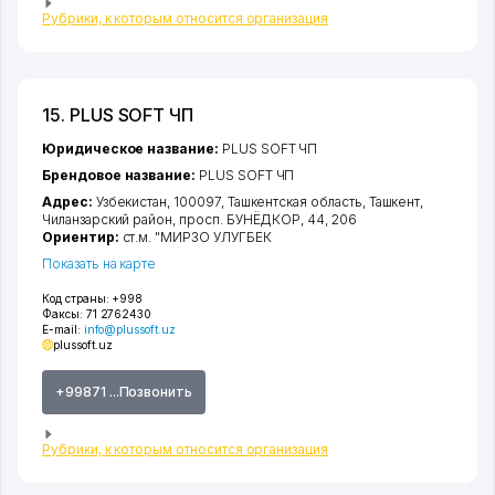
Рубрики, к которым относится организация
15. PLUS SOFT ЧП
Юридическое название:
PLUS SOFT ЧП
Брендовое название:
PLUS SOFT ЧП
Адрес:
Узбекистан, 100097,
Ташкентская область
,
Ташкент
,
Чиланзарский район
,
просп. БУНЁДКОР
, 44, 206
Ориентир:
ст.м. "МИРЗО УЛУГБЕК
Показать на карте
Код страны:
+998
Факсы:
71 2762430
E-mail:
info@plussoft.uz
plussoft.uz
+99871 ...Позвонить
Рубрики, к которым относится организация