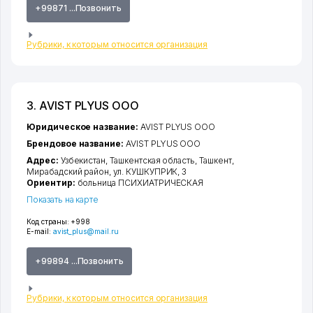
+99871 ...Позвонить
Рубрики, к которым относится организация
3. AVIST PLYUS ООО
Юридическое название:
AVIST PLYUS ООО
Брендовое название:
AVIST PLYUS ООО
Адрес:
Узбекистан,
Ташкентская область
,
Ташкент
,
Мирабадский район
,
ул. КУШКУПРИК
, 3
Ориентир:
больница ПСИХИАТРИЧЕСКАЯ
Показать на карте
Код страны:
+998
E-mail:
avist_plus@mail.ru
+99894 ...Позвонить
Рубрики, к которым относится организация