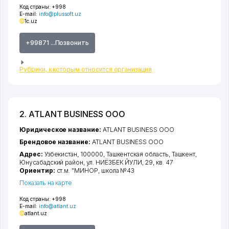
Код страны:
+998
E-mail:
info@plussoft.uz
1c.uz
+99871 ...Позвонить
Рубрики, к которым относится организация
2. ATLANT BUSINESS ООО
Юридическое название:
ATLANT BUSINESS ООО
Брендовое название:
ATLANT BUSINESS ООО
Адрес:
Узбекистан, 100000,
Ташкентская область
,
Ташкент
,
Юнусабадский район
,
ул. НИЁЗБЕК ЙУЛИ
, 29, кв. 47
Ориентир:
ст.м. "МИНОР, школа №43
Показать на карте
Код страны:
+998
E-mail:
info@atlant.uz
atlant.uz