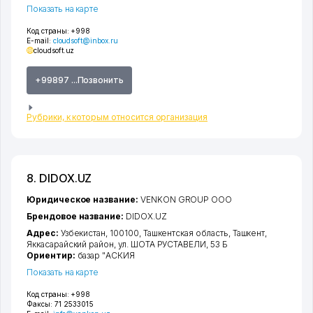
Показать на карте
Код страны:
+998
E-mail:
cloudsoft@inbox.ru
cloudsoft.uz
+99897 ...Позвонить
Рубрики, к которым относится организация
8. DIDOX.UZ
Юридическое название:
VENKON GROUP ООО
Брендовое название:
DIDOX.UZ
Адрес:
Узбекистан, 100100,
Ташкентская область
,
Ташкент
,
Яккасарайский район
,
ул. ШОТА РУСТАВЕЛИ
, 53 Б
Ориентир:
базар "АСКИЯ
Показать на карте
Код страны:
+998
Факсы:
71 2533015