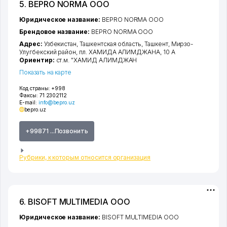
5. BEPRO NORMA ООО
Юридическое название:
BEPRO NORMA ООО
Брендовое название:
BEPRO NORMA ООО
Адрес:
Узбекистан,
Ташкентская область
,
Ташкент
,
Мирзо-
Улугбекский район
,
пл. ХАМИДА АЛИМДЖАНА
, 10 А
Ориентир:
ст.м. "ХАМИД АЛИМДЖАН
Показать на карте
Код страны:
+998
Факсы:
71 2302112
E-mail:
info@bepro.uz
bepro.uz
+99871 ...Позвонить
Рубрики, к которым относится организация
6. BISOFT MULTIMEDIA ООО
Юридическое название:
BISOFT MULTIMEDIA ООО