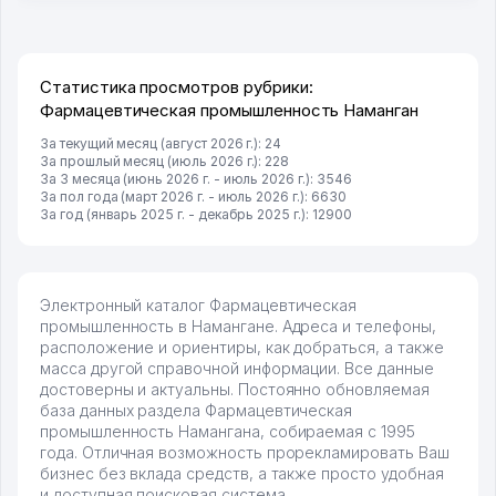
много заказывают, а вначале только по Узбекистану
брали, но вяло. Удалось раскрутиться, дальше
развиваюсь потихоньку😊
Hamida 03.08.2026 12:45:39
Статистика просмотров рубрики:
Фармацевтическая промышленность Наманган
За текущий месяц (август 2026 г.): 24
За прошлый месяц (июль 2026 г.): 228
За 3 месяца (июнь 2026 г. - июль 2026 г.): 3546
За пол года (март 2026 г. - июль 2026 г.): 6630
За год (январь 2025 г. - декабрь 2025 г.): 12900
Электронный каталог Фармацевтическая
промышленность в Намангане. Адреса и телефоны,
расположение и ориентиры, как добраться, а также
масса другой справочной информации. Все данные
достоверны и актуальны. Постоянно обновляемая
база данных раздела Фармацевтическая
промышленность Намангана, собираемая с 1995
года. Отличная возможность прорекламировать Ваш
бизнес без вклада средств, а также просто удобная
и доступная поисковая система.