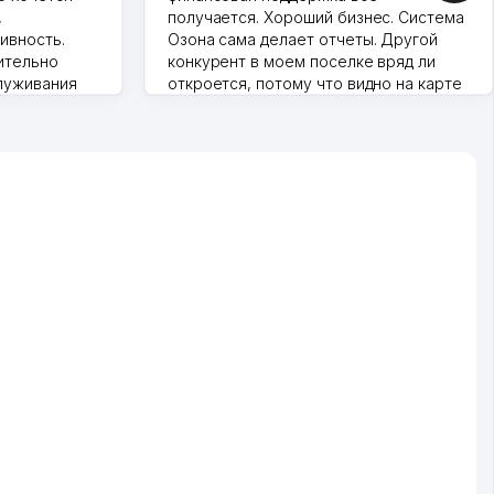
,
получается. Хороший бизнес. Система
ивность.
Озона сама делает отчеты. Другой
ительно
конкурент в моем поселке вряд ли
луживания
откроется, потому что видно на карте
т колл-
Озона для Узбекистана что тут у нас
нера для
уже есть ПВЗ. Выгодное дело и
спокойное.
Марат 27.07.2026 08:00:37