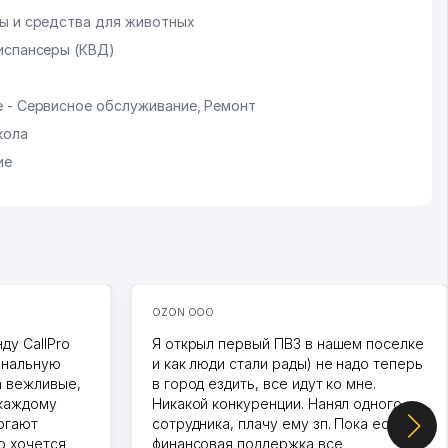
ы и средства для животных
испансеры (КВД)
 - Сервисное обслуживание, Ремонт
кола
ие
OZON ООО
ду CallPro
Я открыл первый ПВЗ в нашем поселке
ональную
и как люди стали рады) не надо теперь
а вежливые,
в город ездить, все идут ко мне.
 каждому
Никакой конкуренции. Нанял одного
огают
сотрудника, плачу ему зп. Пока есть
о хочется
финансовая поддержка все