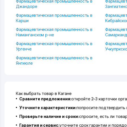
Фармацевтическая промышленность в
Фармацевт
Джандоре
Зангиатинс
Фармацевтическая промышленность в
Фармацевт
Карши
Кибрайско
Фармацевтическая промышленность в
Фармацевт
Наманганском р-не
Самарканд
Фармацевтическая промышленность в
Фармацевт
Ургенче
Учкупркск
Фармацевтическая промышленность в
Янгиюле
Как выбрать товар в Кагане
Сравните предложения:
откройте 2–3 карточки орга
Уточните характеристики:
попросите подтвердить 
Проверьте наличие и сроки:
спросите, есть ли това
Гарантия и сервис:
уточните срок гарантии и порядо