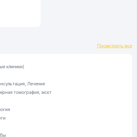
Посмотреть все
ые клиники)
онсультация, Лечение
ерная томография, мскт
логия
уги
обы