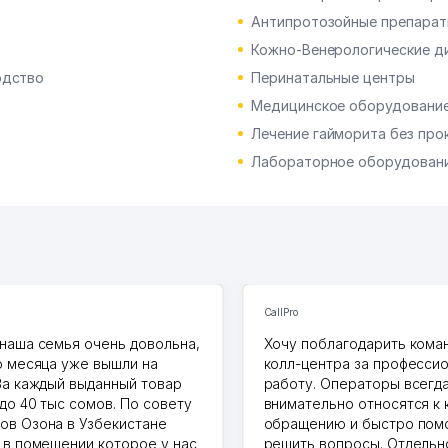
Антипротозойные препарат
Кожно-Венерологические д
одство
Перинатальные центры
Медицинское оборудование
Лечение гайморита без про
Лабораторное оборудован
CallPro
наша семья очень довольна,
Хочу поблагодарить коман
о месяца уже вышли на
колл-центра за професси
За каждый выданный товар
работу. Операторы всегд
до 40 тыс сомов. По совету
внимательно относятся к
в Озона в Узбекистане
обращению и быстро пом
 в помещении которое у нас
решить вопросы. Отдельн