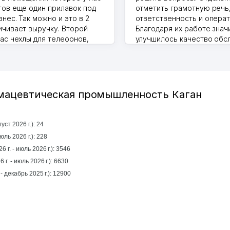
тов еще один прилавок под
отметить грамотную речь
нес. Так можно и это в 2
ответственность и операт
ичивает выручку. Второй
Благодаря их работе знач
нас чехлы для телефонов,
улучшилось качество обс
ышки и вообще все что
клиентов. Рекомендую это
то надо
центр как надежного парт
.2026 17:50:36
бизнеса.
Vip Brand 31.07.2026 11:43:39
рмацевтическая промышленность Каган
уст 2026 г.): 24
рошлый месяц (июль 2026 г.): 228
 г. - июль 2026 г.): 3546
 г. - июль 2026 г.): 6630
За год (январь 2025 г. - декабрь 2025 г.): 12900