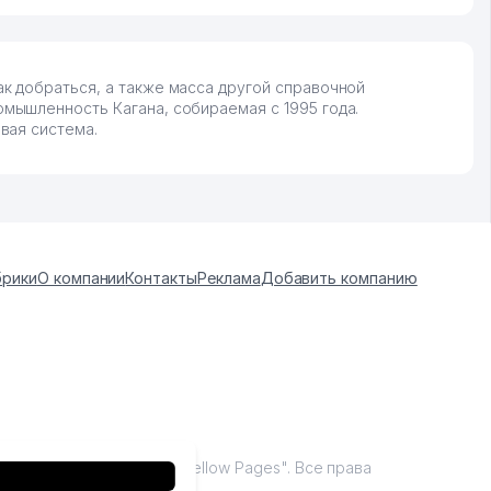
к добраться, а также масса другой справочной
мышленность Кагана, собираемая с 1995 года.
вая система.
брики
О компании
Контакты
Реклама
Добавить компанию
tan, 2009 - 2026 / ООО "Yellow Pages". Все права