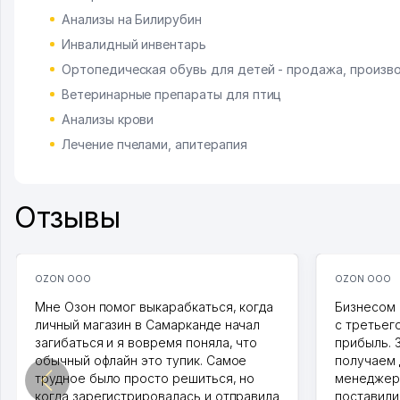
Анализы на Билирубин
Инвалидный инвентарь
Ортопедическая обувь для детей - продажа, произв
Ветеринарные препараты для птиц
Анализы крови
Лечение пчелами, апитерапия
Отзывы
OZON ООО
OZON ООО
Мне Озон помог выкарабкаться, когда
Бизнесом 
личный магазин в Самарканде начал
с третьег
загибаться и я вовремя поняла, что
прибыль. 
обычный офлайн это тупик. Самое
получаем 
трудное было просто решиться, но
менеджеро
когда зарегистрировалась и отправила
поставили