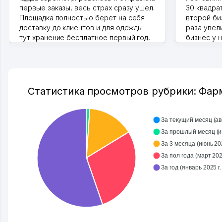
первые заказы, весь страх сразу ушел.
30 квадра
Площадка полностью берет на себя
второй биз
доставку до клиентов и для одежды
раза увел
тут хранение бесплатное первый год,
бизнес у 
хорошая экономия. Раньше боялась
стекла, м
рекламы, а теперь вижу результаты. В
людям час
последнее время из России очень
Камат 31.07
много заказывают, а вначале только
по Узбекистану брали, но вяло.
Статистика просмотров рубрики: Фа
Удалось раскрутиться, дальше
развиваюсь потихоньку😊
Hamida 03.08.2026 12:45:39
За текущий месяц (авг
За п
За 3 месяца (июнь 2026
За пол года (март 2026