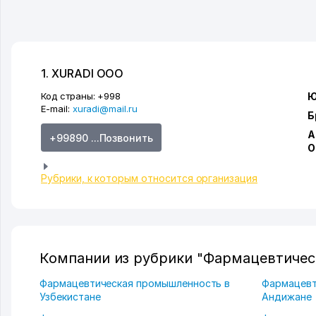
1. XURADI ООО
Код страны:
+998
Ю
E-mail:
xuradi@mail.ru
Б
А
+99890 ...Позвонить
О
Рубрики, к которым относится организация
Компании из рубрики "Фармацевтиче
Фармацевтическая промышленность в
Фармацевт
Узбекистане
Андижане