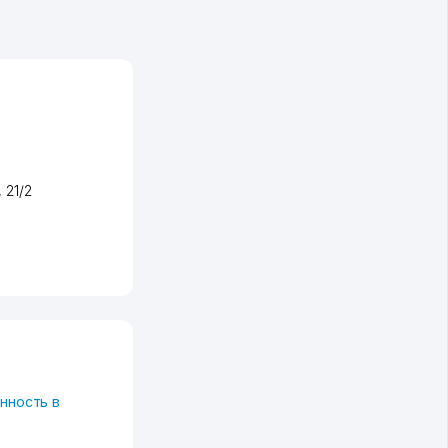
, 21/2
нность в