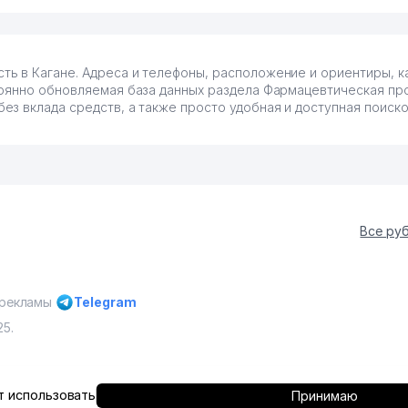
 в Кагане. Адреса и телефоны, расположение и ориентиры, ка
оянно обновляемая база данных раздела Фармацевтическая про
з вклада средств, а также просто удобная и доступная поиско
Все ру
 рекламы
Telegram
25.
 с разрешения администрации
Copyright © Yellow Pages Uzbekis
 использовать
Принимаю
защищены All rights reserved.