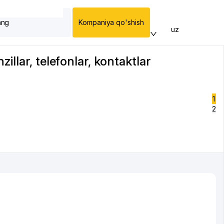
ang
Kompaniya qo'shish
uz
llar, telefonlar, kontaktlar
1
2