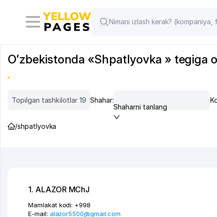
Oʻzbekistonda «Shpatlyovka » tegiga oid
Topilgan tashkilotlar 19
Shahar:
Ko
Shaharni tanlang
/
shpatlyovka
1. ALAZOR MChJ
Mamlakat kodi:
+998
E-mail:
alazor5500@gmail.com