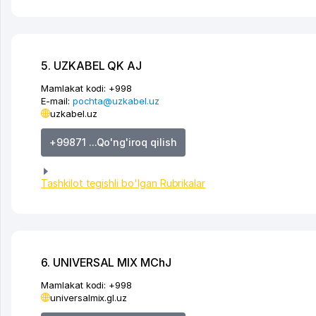
5. UZKABEL QK AJ
Mamlakat kodi:
+998
E-mail:
pochta@uzkabel.uz
uzkabel.uz
+99871 ...Qo'ng'iroq qilish
Tashkilot tegishli bo'lgan Rubrikalar
6. UNIVERSAL MIX MChJ
Mamlakat kodi:
+998
universalmix.gl.uz