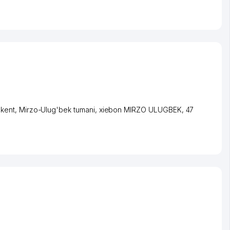
kent
,
Mirzo-Ulug'bek tumani
,
xiеbon MIRZO ULUGBEK
, 47