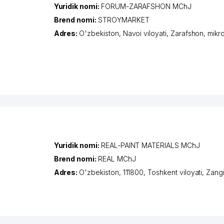
Yuridik nomi:
FORUM-ZARAFSHON MChJ
Brend nomi:
STROYMARKET
Adres:
O'zbekiston,
Navoi viloyati
,
Zarafshon
,
mikr
Yuridik nomi:
REAL-PAINT MATERIALS MChJ
Brend nomi:
REAL MChJ
Adres:
O'zbekiston, 111800,
Toshkent viloyati
,
Zangi