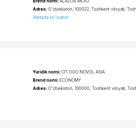
Brend nomi:
ALAZOR MChJ
Adres:
O'zbekiston, 100022,
Toshkent viloyati
,
Tos
Xaritada ko'rsatish
Yuridik nomi:
СП ООО NOVOL ASIA
Brend nomi:
ECONOMY
Adres:
O'zbekiston, 100000,
Toshkent viloyati
,
Tos