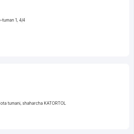
o-tuman 1
, 4/4
ota tumani
,
shaharcha KATORTOL