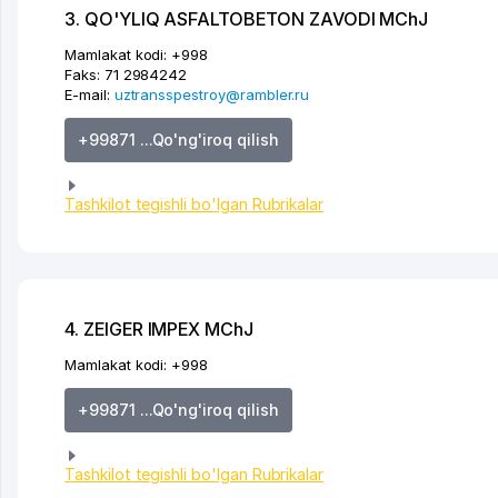
3. QO'YLIQ ASFALTOBETON ZAVODI MChJ
Mamlakat kodi:
+998
Faks:
71 2984242
E-mail:
uztransspestroy@rambler.ru
+99871 ...Qo'ng'iroq qilish
Tashkilot tegishli bo'lgan Rubrikalar
4. ZEIGER IMPEX MChJ
Mamlakat kodi:
+998
+99871 ...Qo'ng'iroq qilish
Tashkilot tegishli bo'lgan Rubrikalar