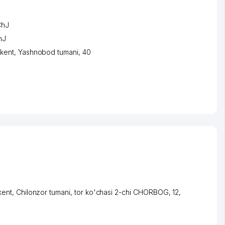
ChJ
hJ
kent
,
Yashnobod tumani
, 40
kent
,
Chilonzor tumani
,
tor ko'chasi 2-chi CHORBOG
, 12,