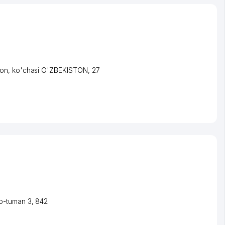
ton
,
ko'chasi O'ZBEKISTON
, 27
o-tuman 3
, 842