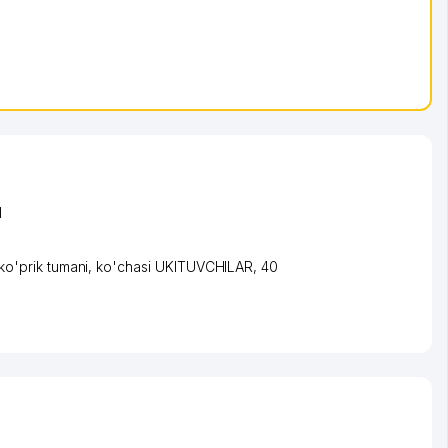
I
o'prik tumani
,
ko'chasi UKITUVCHILAR
, 40