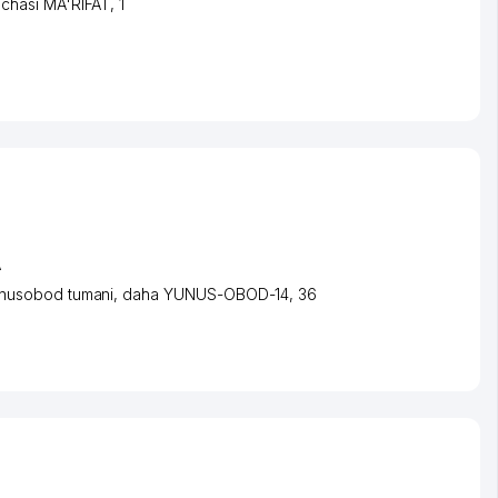
'chasi MA'RIFAT
, 1
A
nusobod tumani
,
daha YUNUS-OBOD-14
, 36