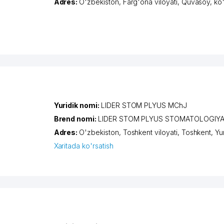
Adres:
O'zbekiston,
Farg'ona viloyati
,
Quvasoy
,
ko
Yuridik nomi:
LIDER STOM PLYUS MChJ
Brend nomi:
LIDER STOM PLYUS STOMATOLOGIY
Adres:
O'zbekiston,
Toshkent viloyati
,
Toshkent
,
Yu
Xaritada ko'rsatish