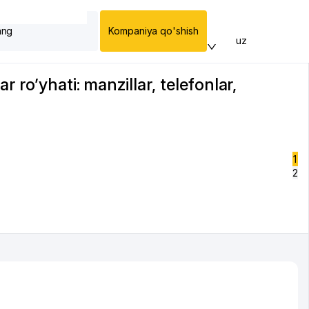
ang
Kompaniya qo'shish
uz
ro’yhati: manzillar, telefonlar,
1
2