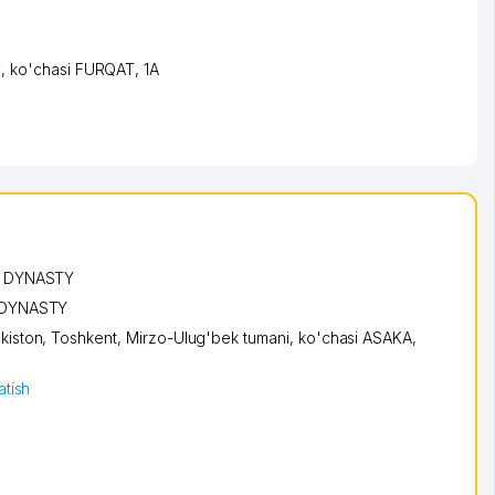
i
,
ko'chasi FURQAT
, 1А
:
DYNASTY
DYNASTY
kiston,
Toshkent
,
Mirzo-Ulug'bek tumani
,
ko'chasi ASAKA
,
atish