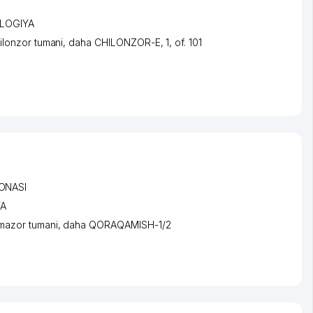
OLOGIYA
ilonzor tumani
,
daha CHILONZOR-E
, 1, of. 101
ONASI
A
mazor tumani
,
daha QORAQAMISH-1/2