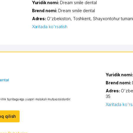
Yuridik nomi:
Dream smile dental
Brend nomi:
Dream smile dental
Adres:
O'zbekiston,
Toshkent
,
Shayxontohur tuman
Xaritada ko'rsatish
Yuridik nomi
ental
Brend nomi:
Adres:
O'zbe
35
illik tajribaga ega yuqori malakali mutaxassislardir.
Xaritada ko'rs
oq qilish