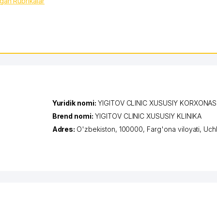
lgan Rubrikalar
Yuridik nomi:
YIGITOV CLINIC XUSUSIY KORXONAS
Brend nomi:
YIGITOV CLINIC XUSUSIY KLINIKA
Adres:
O'zbekiston, 100000,
Farg'ona viloyati
,
Uchk