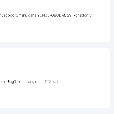
nusobod tumani
,
daha YUNUS-OBOD-8
, 29, xonadon 51
rzo-Ulug'bek tumani
,
daha TTZ-4
, 4