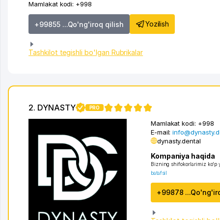
Mamlakat kodi:
+998
Yozilish
+99855 ...Qo'ng'iroq qilish
Tashkilot tegishli bo'lgan Rubrikalar
2. DYNASTY
PRO
Mamlakat kodi:
+998
E-mail:
info@dynasty.d
dynasty.dental
Kompaniya haqida
Bizning shifokorlarimiz ko'p y
batafsil
+99878 ...Qo'ng'ir