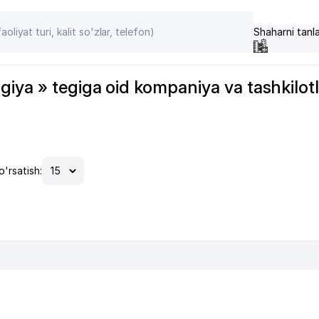
Shaharni tanl
ya » tegiga oid kompaniya va tashkilotlar 
o'rsatish: