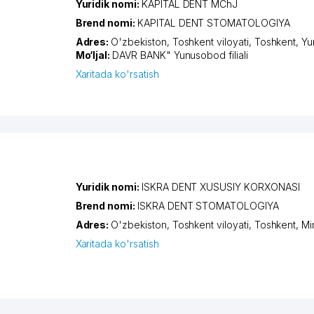
Yuridik nomi:
KAPITAL DENT MChJ
Brend nomi:
KAPITAL DENT STOMATOLOGIYA
Adres:
O'zbekiston,
Toshkent viloyati
,
Toshkent
,
Yu
Mo‘ljal:
DAVR BANK" Yunusobod filiali
Xaritada ko'rsatish
Yuridik nomi:
ISKRA DENT XUSUSIY KORXONASI
Brend nomi:
ISKRA DENT STOMATOLOGIYA
Adres:
O'zbekiston,
Toshkent viloyati
,
Toshkent
,
Mi
Xaritada ko'rsatish