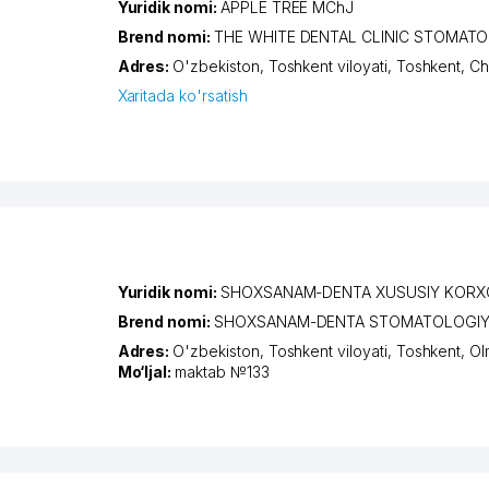
Yuridik nomi:
APPLE TREE MChJ
Brend nomi:
THE WHITE DENTAL CLINIC STOMAT
Adres:
O'zbekiston,
Toshkent viloyati
,
Toshkent
,
Ch
Xaritada ko'rsatish
Yuridik nomi:
SHOXSANAM-DENTA XUSUSIY KORX
Brend nomi:
SHOXSANAM-DENTA STOMATOLOGIY
Adres:
O'zbekiston,
Toshkent viloyati
,
Toshkent
,
Ol
Mo‘ljal:
maktab №133