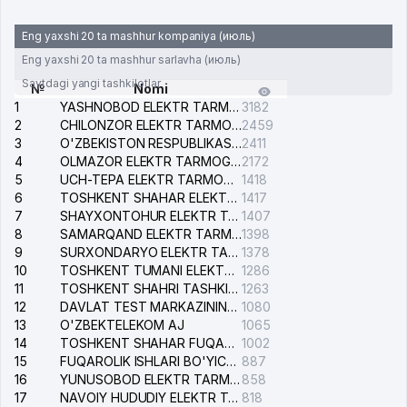
Eng yaxshi 20 ta mashhur kompaniya (июль)
Eng yaxshi 20 ta mashhur sarlavha (июль)
Saytdagi yangi tashkilotlar
№
Nomi
1
YASHNOBOD ELEKTR TARMOG'I NOSOZLIKLARI XIZMATI
3182
2
CHILONZOR ELEKTR TARMOG'I NOSOZLIK XIZMATI
2459
3
O'ZBEKISTON RESPUBLIKASI BOSH PROKURATURASI ISHONCH TELEFONI
2411
4
OLMAZOR ELEKTR TARMOG'I NOSOZLIKLARI XIZMATI
2172
5
UCH-TEPA ELEKTR TARMOG'I NOSOZLIKLARI XIZMATI
1418
6
TOSHKENT SHAHAR ELEKTR TARMOQLARI KORXONASI AJ
1417
7
SHAYXONTOHUR ELEKTR TARMOG'I NOSOZLIKLARINI TUZATISH XIZMATI
1407
8
SAMARQAND ELEKTR TARMOQLARI AJ
1398
9
SURXONDARYO ELEKTR TARMOQLARI AJ
1378
10
TOSHKENT TUMANI ELEKTR TARMOG'I AVARIYA XIZMATI
1286
11
TOSHKENT SHAHRI TASHKILOT TELEFONLARI HAQIDA MA'LUMOT BYUROSI
1263
12
DAVLAT TEST MARKAZINING ISHONCH TELEFONLARI
1080
13
O'ZBEKTELEKOM AJ
1065
14
TOSHKENT SHAHAR FUQAROLIK ISHLARI BO'YICHA SUDI
1002
15
FUQAROLIK ISHLARI BO'YICHA YAKKASAROY TUMANLARARO SUDI
887
16
YUNUSOBOD ELEKTR TARMOG'I NOSOZLIKLARI XIZMATI
858
17
NAVOIY HUDUDIY ELEKTR TARMOQLARI KORXONASI AJ
818