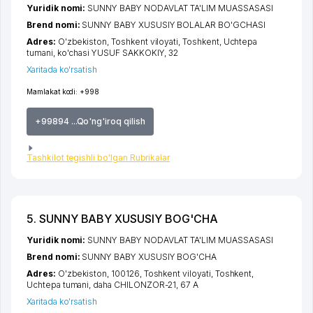
Yuridik nomi:
SUNNY BABY NODAVLAT TA'LIM MUASSASASI
Brend nomi:
SUNNY BABY XUSUSIY BOLALAR BO'GCHASI
Adres:
O'zbekiston,
Toshkent viloyati
,
Toshkent
,
Uchtepa
tumani
,
ko'chasi YUSUF SAKKOKIY
, 32
Xaritada ko'rsatish
Mamlakat kodi:
+998
+99894 ...Qo'ng'iroq qilish
Tashkilot tegishli bo'lgan Rubrikalar
5. SUNNY BABY XUSUSIY BOG'CHA
Yuridik nomi:
SUNNY BABY NODAVLAT TA'LIM MUASSASASI
Brend nomi:
SUNNY BABY XUSUSIY BOG'CHA
Adres:
O'zbekiston, 100126,
Toshkent viloyati
,
Toshkent
,
Uchtepa tumani
,
daha CHILONZOR-21
, 67 A
Xaritada ko'rsatish