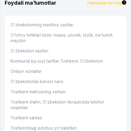
Foydali ma'lumotlar
Hammasini ko'ring
O'zbekistonning mashhur saytlari
O'lchov birliklari tizimi: massa, uzunlik, tezlik, ma'lumot,
maydon
O'zbekiston saytlari
Kommunal (uy-joy) tariflari Toshkent, O‘zbekiston
Onlayn xizmatlar
O'zbekistonda benzin narxi
Toshkent metrosining xaritasi
Toshkent shahri, O'zbekiston favqulodda telefon
raqamlari
Toshkent xaritasi
Toshkentdagi avtobus yo'nalishlari