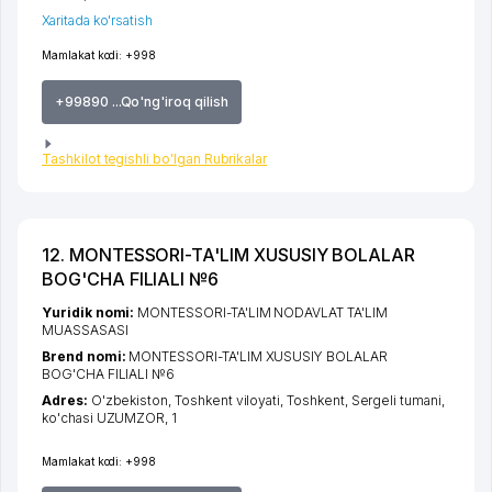
Xaritada ko'rsatish
Mamlakat kodi:
+998
+99890 ...Qo'ng'iroq qilish
Tashkilot tegishli bo'lgan Rubrikalar
12. MONTESSORI-TA'LIM XUSUSIY BOLALAR
BOG'CHA FILIALI №6
Yuridik nomi:
MONTESSORI-TA'LIM NODAVLAT TA'LIM
MUASSASASI
Brend nomi:
MONTESSORI-TA'LIM XUSUSIY BOLALAR
BOG'CHA FILIALI №6
Adres:
O'zbekiston,
Toshkent viloyati
,
Toshkent
,
Sergeli tumani
,
ko'chasi UZUMZOR
, 1
Mamlakat kodi:
+998