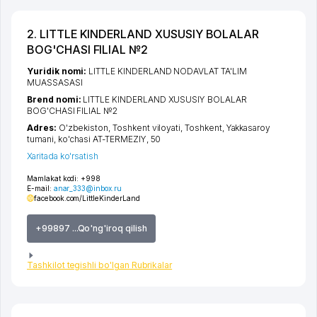
2. LITTLE KINDERLAND XUSUSIY BOLALAR
BOG'CHASI FILIAL №2
Yuridik nomi:
LITTLE KINDERLAND NODAVLAT TA'LIM
MUASSASASI
Brend nomi:
LITTLE KINDERLAND XUSUSIY BOLALAR
BOG'CHASI FILIAL №2
Adres:
O'zbekiston,
Toshkent viloyati
,
Toshkent
,
Yakkasaroy
tumani
,
ko'chasi AT-TERMEZIY
, 50
Xaritada ko'rsatish
Mamlakat kodi:
+998
E-mail:
anar_333@inbox.ru
facebook.com/LittleKinderLand
+99897 ...Qo'ng'iroq qilish
Tashkilot tegishli bo'lgan Rubrikalar