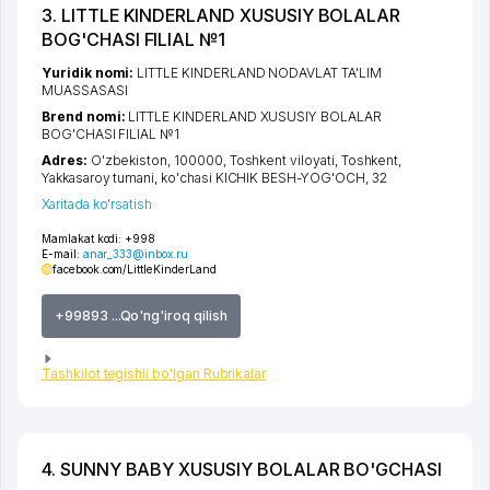
3. LITTLE KINDERLAND XUSUSIY BOLALAR
BOG'CHASI FILIAL №1
Yuridik nomi:
LITTLE KINDERLAND NODAVLAT TA'LIM
MUASSASASI
Brend nomi:
LITTLE KINDERLAND XUSUSIY BOLALAR
BOG'CHASI FILIAL №1
Adres:
O'zbekiston, 100000,
Toshkent viloyati
,
Toshkent
,
Yakkasaroy tumani
,
ko'chasi KICHIK BESH-YOG'OCH
, 32
Xaritada ko'rsatish
Mamlakat kodi:
+998
E-mail:
anar_333@inbox.ru
facebook.com/LittleKinderLand
+99893 ...Qo'ng'iroq qilish
Tashkilot tegishli bo'lgan Rubrikalar
4. SUNNY BABY XUSUSIY BOLALAR BO'GCHASI