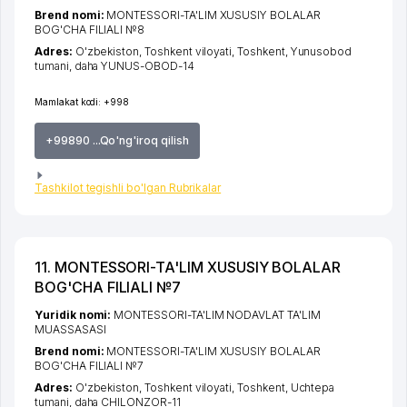
Brend nomi:
MONTESSORI-TA'LIM XUSUSIY BOLALAR
BOG'CHA FILIALI №8
Adres:
O'zbekiston,
Toshkent viloyati
,
Toshkent
,
Yunusobod
tumani
,
daha YUNUS-OBOD-14
Mamlakat kodi:
+998
+99890 ...Qo'ng'iroq qilish
Tashkilot tegishli bo'lgan Rubrikalar
11. MONTESSORI-TA'LIM XUSUSIY BOLALAR
BOG'CHA FILIALI №7
Yuridik nomi:
MONTESSORI-TA'LIM NODAVLAT TA'LIM
MUASSASASI
Brend nomi:
MONTESSORI-TA'LIM XUSUSIY BOLALAR
BOG'CHA FILIALI №7
Adres:
O'zbekiston,
Toshkent viloyati
,
Toshkent
,
Uchtepa
tumani
,
daha CHILONZOR-11