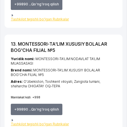
+99890 ...Qo'ng'iroq qilish
Tashkilot tegishli bo'lgan Rubrikalar
13. MONTESSORI-TA'LIM XUSUSIY BOLALAR
BOG'CHA FILIAL №5
Yuridik nomi:
MONTESSORI-TA'LIM NODAVLAT TA'LIM
MUASSASASI
Brend nomi:
MONTESSORI-TA'LIM XUSUSIY BOLALAR
BOG'CHA FILIAL №5
Adres:
O'zbekiston,
Toshkent viloyati
,
Zangiota tumani
,
shaharcha CHIGATAY OQ-TEPA
Mamlakat kodi:
+998
+99890 ...Qo'ng'iroq qilish
Tashkilot tegishli bo'lgan Rubrikalar