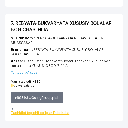
7. REBYATA-BUKVARYATA XUSUSIY BOLALAR
BOG'CHASI FILIAL
Yuridik nomi:
REBYATA-BUKVARYATA NODAVLAT TA'LIM
MUASSASASI
Brend nomi:
REBYATA-BUKVARYATA XUSUSIY BOLALAR
BOG'CHASI FILIAL
Adres:
O'zbekiston,
Toshkent viloyati
,
Toshkent
,
Yunusobod
tumani
,
daha YUNUS-OBOD-7
, 14 A
Xaritada ko'rsatish
Mamlakat kodi:
+998
bukvaryata.uz
+99893 ...Qo'ng'iroq qilish
Tashkilot tegishli bo'lgan Rubrikalar