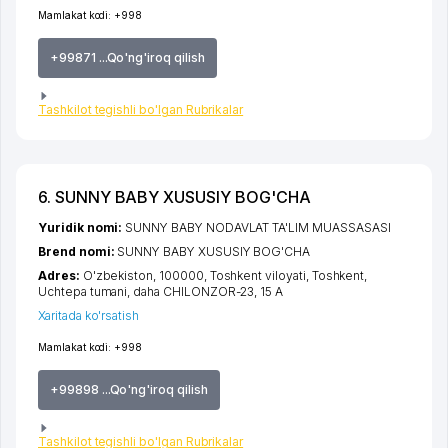
Mamlakat kodi:
+998
+99871 ...Qo'ng'iroq qilish
Tashkilot tegishli bo'lgan Rubrikalar
6. SUNNY BABY XUSUSIY BOG'CHA
Yuridik nomi:
SUNNY BABY NODAVLAT TA'LIM MUASSASASI
Brend nomi:
SUNNY BABY XUSUSIY BOG'CHA
Adres:
O'zbekiston, 100000,
Toshkent viloyati
,
Toshkent
,
Uchtepa tumani
,
daha CHILONZOR-23
, 15 A
Xaritada ko'rsatish
Mamlakat kodi:
+998
+99898 ...Qo'ng'iroq qilish
Tashkilot tegishli bo'lgan Rubrikalar