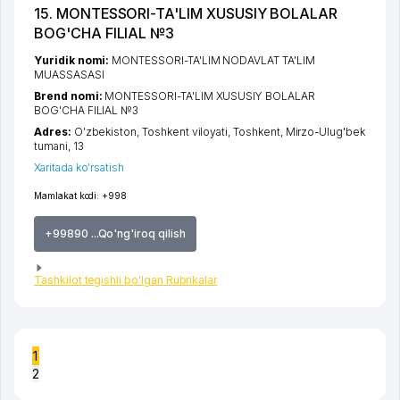
15. MONTESSORI-TA'LIM XUSUSIY BOLALAR
BOG'CHA FILIAL №3
Yuridik nomi:
MONTESSORI-TA'LIM NODAVLAT TA'LIM
MUASSASASI
Brend nomi:
MONTESSORI-TA'LIM XUSUSIY BOLALAR
BOG'CHA FILIAL №3
Adres:
O'zbekiston,
Toshkent viloyati
,
Toshkent
,
Mirzo-Ulug'bek
tumani
, 13
Xaritada ko'rsatish
Mamlakat kodi:
+998
+99890 ...Qo'ng'iroq qilish
Tashkilot tegishli bo'lgan Rubrikalar
1
2