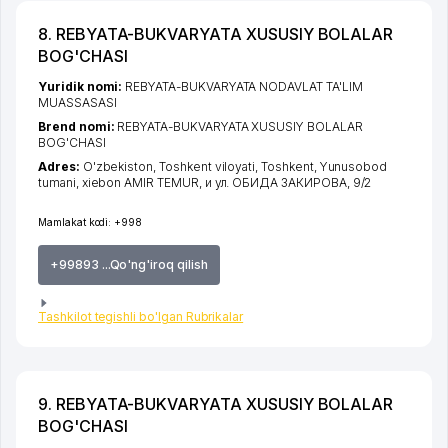
8. REBYATA-BUKVARYATA XUSUSIY BOLALAR
BOG'CHASI
Yuridik nomi:
REBYATA-BUKVARYATA NODAVLAT TA'LIM
MUASSASASI
Brend nomi:
REBYATA-BUKVARYATA XUSUSIY BOLALAR
BOG'CHASI
Adres:
O'zbekiston,
Toshkent viloyati
,
Toshkent
,
Yunusobod
tumani
,
xiеbon AMIR TEMUR
, и ул. ОБИДА ЗАКИРОВА, 9/2
Mamlakat kodi:
+998
+99893 ...Qo'ng'iroq qilish
Tashkilot tegishli bo'lgan Rubrikalar
9. REBYATA-BUKVARYATA XUSUSIY BOLALAR
BOG'CHASI