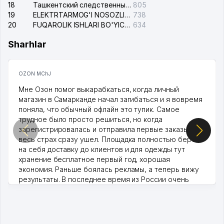
18
Ташкентский следственный изолятор
805
19
ELEKTRTARMOG'I NOSOZLIKLARINI TO'ZATISH SERGELI XIZMATI
738
20
FUQAROLIK ISHLARI BO'YICHA UCH-TEPA TUMANI SUDI
634
Sharhlar
OZON MChJ
Мне Озон помог выкарабкаться, когда личный
магазин в Самарканде начал загибаться и я вовремя
поняла, что обычный офлайн это тупик. Самое
трудное было просто решиться, но когда
зарегистрировалась и отправила первые заказы,
весь страх сразу ушел. Площадка полностью берет
на себя доставку до клиентов и для одежды тут
хранение бесплатное первый год, хорошая
экономия. Раньше боялась рекламы, а теперь вижу
результаты. В последнее время из России очень
много заказывают, а вначале только по Узбекистану
брали, но вяло. Удалось раскрутиться, дальше
развиваюсь потихоньку😊
Hamida 03.08.2026 12:45:39