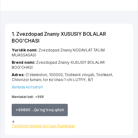
1. Zvezdopad Znaniy XUSUSIY BOLALAR
BOG'CHASI
Yuridik nomi:
Zvezdopad Znaniy NODAVLAT TA'LIM
MUASSASASI
Brend nomi:
Zvezdopad Znaniy XUSUSIY BOLALAR
BOG'CHASI
Adres:
O'zbekiston, 100000,
Toshkent viloyati
,
Toshkent
,
Chilonzor tumani
,
tor ko'chasi 1-chi LUTFIY
, 8/1
Xaritada ko'rsatish
Mamlakat kodi:
+998
+99890 ...Qo'ng'iroq qilish
Tashkilot tegishli bo'lgan Rubrikalar