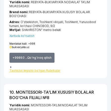
Yuridik nomi:
REBYATA-BUKVARYATA NODAVLAT TA'LIM
MUASSASASI
Brend nomi:
REBYATA-BUKVARYATA XUSUSIY BOLALAR
BOG'CHASI
Adres:
O'zbekiston,
Toshkent viloyati
,
Toshkent
,
Yunusobod
tumani
,
ko'chasi CHINOBOD
, 9/2
Mo‘ljal:
SHAHRISTON" metro bekati
Xaritada ko'rsatish
Mamlakat kodi:
+998
bukvaryata.uz
+99893 ...Qo'ng'iroq qilish
Tashkilot tegishli bo'lgan Rubrikalar
10. MONTESSORI-TA'LIM XUSUSIY BOLALAR
BOG'CHA FILIALI №8
Yuridik nomi:
MONTESSORI-TA'LIM NODAVLAT TA'LIM
MUASSASASI