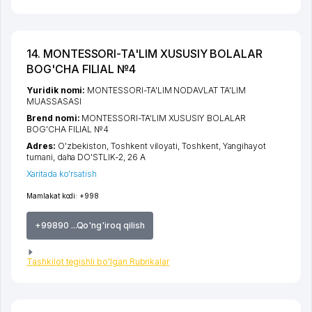
14. MONTESSORI-TA'LIM XUSUSIY BOLALAR
BOG'CHA FILIAL №4
Yuridik nomi:
MONTESSORI-TA'LIM NODAVLAT TA'LIM
MUASSASASI
Brend nomi:
MONTESSORI-TA'LIM XUSUSIY BOLALAR
BOG'CHA FILIAL №4
Adres:
O'zbekiston,
Toshkent viloyati
,
Toshkent
,
Yangihayot
tumani
,
daha DO'STLIK-2
, 26 A
Xaritada ko'rsatish
Mamlakat kodi:
+998
+99890 ...Qo'ng'iroq qilish
Tashkilot tegishli bo'lgan Rubrikalar