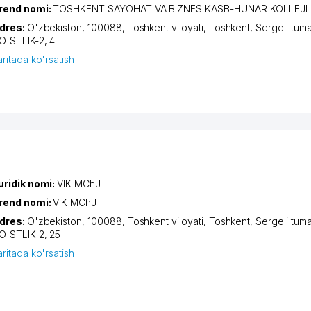
rend nomi:
TOSHKENT SAYOHAT VA BIZNES KASB-HUNAR KOLLEJI
dres:
O'zbekiston, 100088,
Toshkent viloyati
,
Toshkent
,
Sergeli tuma
O'STLIK-2
, 4
aritada ko'rsatish
uridik nomi:
VIK MChJ
rend nomi:
VIK MChJ
dres:
O'zbekiston, 100088,
Toshkent viloyati
,
Toshkent
,
Sergeli tuma
O'STLIK-2
, 25
aritada ko'rsatish