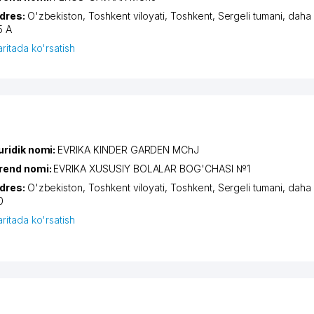
dres:
O'zbekiston,
Toshkent viloyati
,
Toshkent
,
Sergeli tumani
,
daha
5 А
aritada ko'rsatish
uridik nomi:
EVRIKA KINDER GARDEN MChJ
rend nomi:
EVRIKA XUSUSIY BOLALAR BOG'CHASI №1
dres:
O'zbekiston,
Toshkent viloyati
,
Toshkent
,
Sergeli tumani
,
daha
0
aritada ko'rsatish