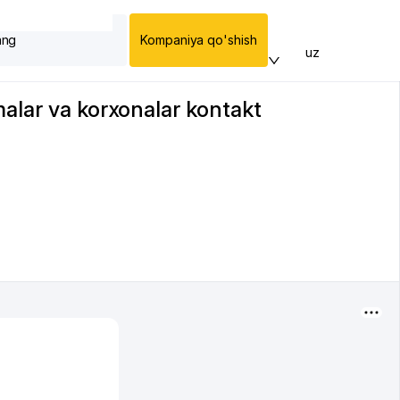
ang
Kompaniya qo'shish
uz
malar va korxonalar kontakt
I