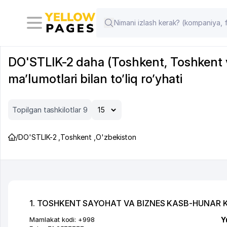
DO'STLIK-2 daha (Toshkent, Toshkent vi
ma’lumotlari bilan to’liq ro’yhati
Topilgan tashkilotlar 9
/
DO'STLIK-2
,
Toshkent
,
O'zbekiston
1. TOSHKENT SAYOHAT VA BIZNES KASB-HUNAR K
Mamlakat kodi:
+998
Y