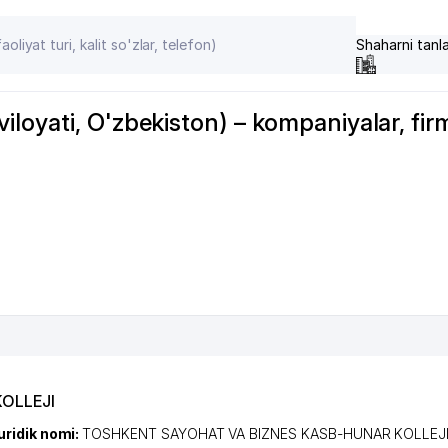
Shaharni tanl
loyati, O'zbekiston) – kompaniyalar, fir
OLLEJI
uridik nomi:
TOSHKENT SAYOHAT VA BIZNES KASB-HUNAR KOLLEJ