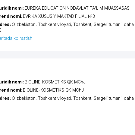
uridik nomi:
EUREKA EDUCATION NODAVLAT TA'LIM MUASSASASI
rend nomi:
EVRIKA XUSUSIY MAKTAB FILIAL №3
dres:
O'zbekiston,
Toshkent viloyati
,
Toshkent
,
Sergeli tumani
,
daha
0
aritada ko'rsatish
uridik nomi:
BIOLINE-KOSMETIKS QK MChJ
rend nomi:
BIOLINE-KOSMETIKS QK MChJ
dres:
O'zbekiston,
Toshkent viloyati
,
Toshkent
,
Sergeli tumani
,
daha