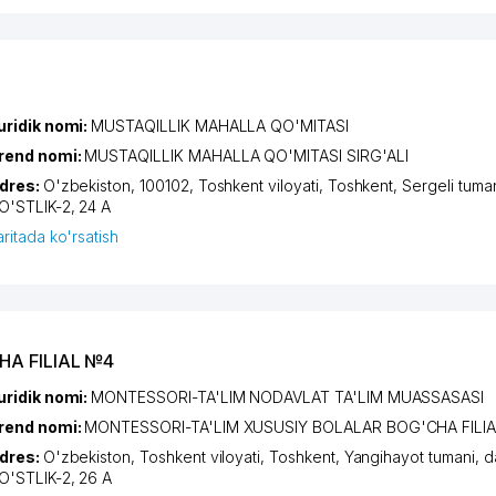
uridik nomi:
MUSTAQILLIK MAHALLA QO'MITASI
rend nomi:
MUSTAQILLIK MAHALLA QO'MITASI SIRG'ALI
dres:
O'zbekiston, 100102,
Toshkent viloyati
,
Toshkent
,
Sergeli tuma
O'STLIK-2
, 24 A
aritada ko'rsatish
HA FILIAL №4
uridik nomi:
MONTESSORI-TA'LIM NODAVLAT TA'LIM MUASSASASI
rend nomi:
MONTESSORI-TA'LIM XUSUSIY BOLALAR BOG'CHA FILI
dres:
O'zbekiston,
Toshkent viloyati
,
Toshkent
,
Yangihayot tumani
,
d
O'STLIK-2
, 26 A