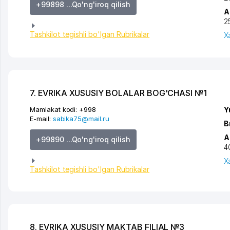
+99898 ...Qo'ng'iroq qilish
A
2
Tashkilot tegishli bo'lgan Rubrikalar
X
7. EVRIKA XUSUSIY BOLALAR BOG'CHASI №1
Mamlakat kodi:
+998
Y
E-mail:
sabika75@mail.ru
B
A
+99890 ...Qo'ng'iroq qilish
4
X
Tashkilot tegishli bo'lgan Rubrikalar
8. EVRIKA XUSUSIY MAKTAB FILIAL №3