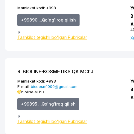
Mamlakat kodi:
+998
Y
B
+99890 ...Qo'ng'iroq qilish
A
4
Tashkilot tegishli bo'lgan Rubrikalar
X
9. BIOLINE-KOSMETIKS QK MChJ
Mamlakat kodi:
+998
Y
E-mail:
biocosm1000@gmail.com
B
bioline.all.biz
A
+99895 ...Qo'ng'iroq qilish
Tashkilot tegishli bo'lgan Rubrikalar