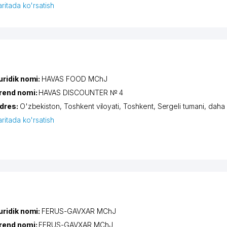
aritada ko'rsatish
uridik nomi:
HAVAS FOOD MChJ
rend nomi:
HAVAS DISCOUNTER № 4
dres:
O'zbekiston,
Toshkent viloyati
,
Toshkent
,
Sergeli tumani
,
daha
aritada ko'rsatish
uridik nomi:
FERUS-GAVXAR MChJ
rend nomi:
FERUS-GAVXAR MChJ