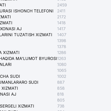
ATI
2459
URASI ISHONCH TELEFONI
2411
ZMATI
2172
IZMATI
1418
XONASI AJ
1417
ARINI TUZATISH XIZMATI
1407
1398
1378
A XIZMATI
1286
HAQIDA MA'LUMOT BYUROSI
1263
NLARI
1080
1065
ICHA SUDI
1002
TUMANLARARO SUDI
887
 XIZMATI
858
NASI AJ
818
805
SERGELI XIZMATI
738