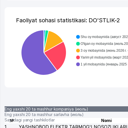
Faoliyat sohasi statistikasi: DO'STLIK-2
Shu oy mobaynida (август 2026
O'tgan oy mobaynida (июль 202
3 oy mobaynida (июнь 2026 г. -
Yarim yil mobaynida (март 2026
Eng yaxshi 20 ta mashhur kompaniya (июль)
Eng yaxshi 20 ta mashhur sarlavha (июль)
Saytdagi yangi tashkilotlar
№
Nomi
1
YASHNOBOD ELEKTR TARMOG'I NOSOZLIKLARI