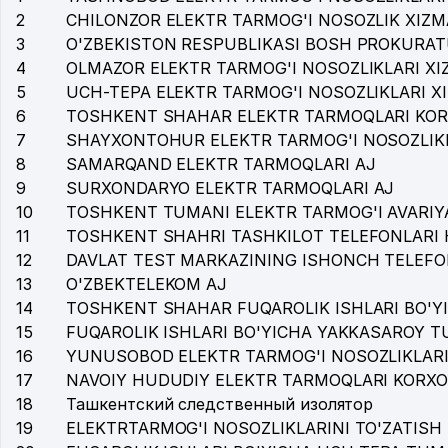
2
CHILONZOR ELEKTR TARMOG'I NOSOZLIK XIZM
3
O'ZBEKISTON RESPUBLIKASI BOSH PROKURAT
4
OLMAZOR ELEKTR TARMOG'I NOSOZLIKLARI XI
5
UCH-TEPA ELEKTR TARMOG'I NOSOZLIKLARI X
6
TOSHKENT SHAHAR ELEKTR TARMOQLARI KOR
7
SHAYXONTOHUR ELEKTR TARMOG'I NOSOZLIKL
8
SAMARQAND ELEKTR TARMOQLARI AJ
9
SURXONDARYO ELEKTR TARMOQLARI AJ
10
TOSHKENT TUMANI ELEKTR TARMOG'I AVARIY
11
TOSHKENT SHAHRI TASHKILOT TELEFONLARI 
12
DAVLAT TEST MARKAZINING ISHONCH TELEFO
13
O'ZBEKTELEKOM AJ
14
TOSHKENT SHAHAR FUQAROLIK ISHLARI BO'Y
15
FUQAROLIK ISHLARI BO'YICHA YAKKASAROY 
16
YUNUSOBOD ELEKTR TARMOG'I NOSOZLIKLARI
17
NAVOIY HUDUDIY ELEKTR TARMOQLARI KORXO
18
Ташкентский следственный изолятор
19
ELEKTRTARMOG'I NOSOZLIKLARINI TO'ZATISH 