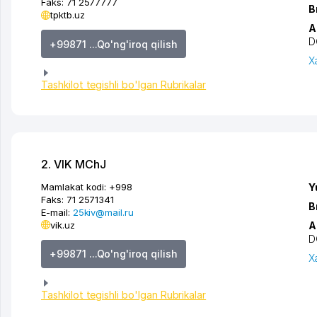
Faks:
71 2577777
B
tpktb.uz
A
D
+99871 ...Qo'ng'iroq qilish
X
Tashkilot tegishli bo'lgan Rubrikalar
2. VIK MChJ
Mamlakat kodi:
+998
Y
Faks:
71 2571341
B
E-mail:
25kiv@mail.ru
vik.uz
A
D
+99871 ...Qo'ng'iroq qilish
X
Tashkilot tegishli bo'lgan Rubrikalar