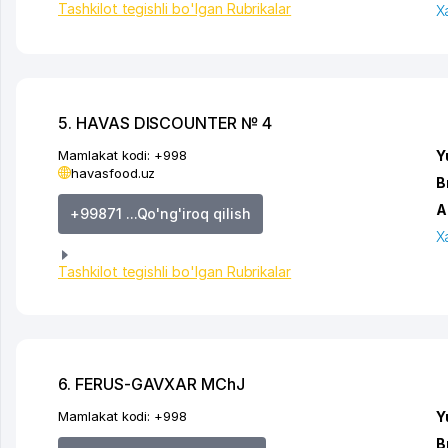
Tashkilot tegishli bo'lgan Rubrikalar
X
5. HAVAS DISCOUNTER № 4
Mamlakat kodi:
+998
Y
havasfood.uz
B
A
+99871 ...Qo'ng'iroq qilish
X
Tashkilot tegishli bo'lgan Rubrikalar
6. FERUS-GAVXAR MChJ
Mamlakat kodi:
+998
Y
B