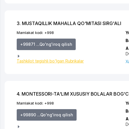
3. MUSTAQILLIK MAHALLA QO'MITASI SIRG'ALI
Mamlakat kodi:
+998
Y
B
+99871 ...Qo'ng'iroq qilish
A
D
Tashkilot tegishli bo'lgan Rubrikalar
X
4. MONTESSORI-TA'LIM XUSUSIY BOLALAR BOG'C
Mamlakat kodi:
+998
Y
B
+99890 ...Qo'ng'iroq qilish
A
D