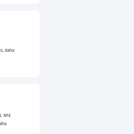
ni
,
daha
AL №4
aha