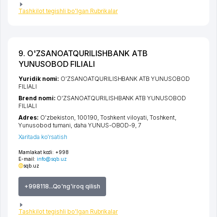
Tashkilot tegishli bo'lgan Rubrikalar
9. O'ZSANOATQURILISHBANK ATB
YUNUSOBOD FILIALI
Yuridik nomi:
O'ZSANOATQURILISHBANK ATB YUNUSOBOD
FILIALI
Brend nomi:
O'ZSANOATQURILISHBANK ATB YUNUSOBOD
FILIALI
Adres:
O'zbekiston, 100190,
Toshkent viloyati
,
Toshkent
,
Yunusobod tumani
,
daha YUNUS-OBOD-9
, 7
Xaritada ko'rsatish
Mamlakat kodi:
+998
E-mail:
info@sqb.uz
sqb.uz
+998118...Qo'ng'iroq qilish
Tashkilot tegishli bo'lgan Rubrikalar