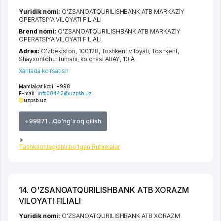
Yuridik nomi:
O'ZSANOATQURILISHBANK ATB MARKAZIY
OPERATSIYA VILOYATI FILIALI
Brend nomi:
O'ZSANOATQURILISHBANK ATB MARKAZIY
OPERATSIYA VILOYATI FILIALI
Adres:
O'zbekiston, 100128,
Toshkent viloyati
,
Toshkent
,
Shayxontohur tumani
,
ko'chasi ABAY
, 10 А
Xaritada ko'rsatish
Mamlakat kodi:
+998
E-mail:
info00442@uzpsb.uz
uzpsb.uz
+99871 ...Qo'ng'iroq qilish
Tashkilot tegishli bo'lgan Rubrikalar
14. O'ZSANOATQURILISHBANK ATB XORAZM
VILOYATI FILIALI
Yuridik nomi:
O'ZSANOATQURILISHBANK ATB XORAZM