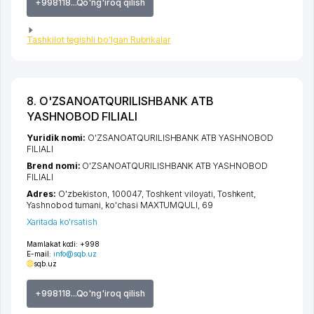
+998118...Qo'ng'iroq qilish
Tashkilot tegishli bo'lgan Rubrikalar
8. O'ZSANOATQURILISHBANK ATB
YASHNOBOD FILIALI
Yuridik nomi:
O'ZSANOATQURILISHBANK ATB YASHNOBOD
FILIALI
Brend nomi:
O'ZSANOATQURILISHBANK ATB YASHNOBOD
FILIALI
Adres:
O'zbekiston, 100047,
Toshkent viloyati
,
Toshkent
,
Yashnobod tumani
,
ko'chasi MAXTUMQULI
, 69
Xaritada ko'rsatish
Mamlakat kodi:
+998
E-mail:
info@sqb.uz
sqb.uz
+998118...Qo'ng'iroq qilish