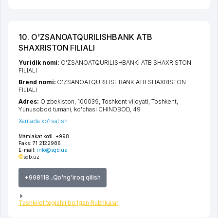
10. O'ZSANOATQURILISHBANK ATB
SHAXRISTON FILIALI
Yuridik nomi:
O'ZSANOATQURILISHBANKI ATB SHAXRISTON
FILIALI
Brend nomi:
O'ZSANOATQURILISHBANK ATB SHAXRISTON
FILIALI
Adres:
O'zbekiston, 100039,
Toshkent viloyati
,
Toshkent
,
Yunusobod tumani
,
ko'chasi CHINOBOD
, 49
Xaritada ko'rsatish
Mamlakat kodi:
+998
Faks:
71 2122986
E-mail:
info@sqb.uz
sqb.uz
+998118...Qo'ng'iroq qilish
Tashkilot tegishli bo'lgan Rubrikalar