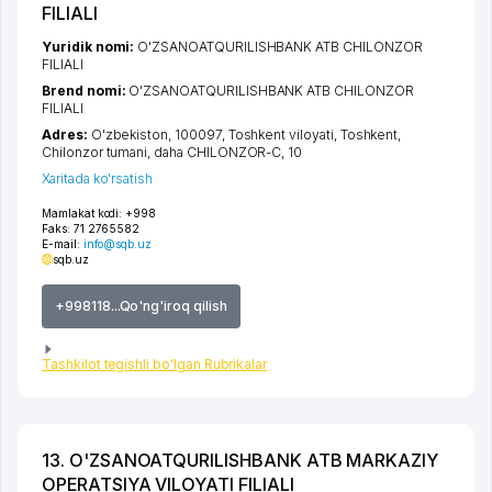
FILIALI
Yuridik nomi:
O'ZSANOATQURILISHBANK ATB CHILONZOR
FILIALI
Brend nomi:
O'ZSANOATQURILISHBANK ATB CHILONZOR
FILIALI
Adres:
O'zbekiston, 100097,
Toshkent viloyati
,
Toshkent
,
Chilonzor tumani
,
daha CHILONZOR-C
, 10
Xaritada ko'rsatish
Mamlakat kodi:
+998
Faks:
71 2765582
E-mail:
info@sqb.uz
sqb.uz
+998118...Qo'ng'iroq qilish
Tashkilot tegishli bo'lgan Rubrikalar
13. O'ZSANOATQURILISHBANK ATB MARKAZIY
OPERATSIYA VILOYATI FILIALI