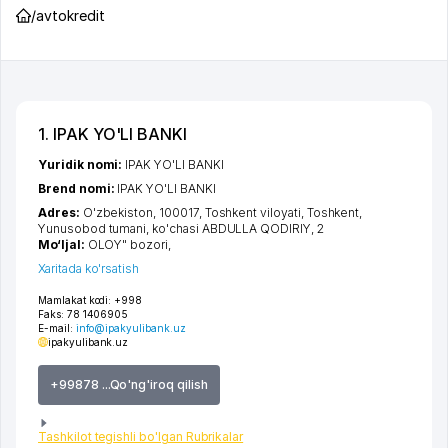
/
avtokredit
1. IPAK YO'LI BANKI
Yuridik nomi:
IPAK YO'LI BANKI
Brend nomi:
IPAK YO'LI BANKI
Adres:
O'zbekiston, 100017,
Toshkent viloyati
,
Toshkent
,
Yunusobod tumani
,
ko'chasi ABDULLA QODIRIY
, 2
Mo‘ljal:
OLOY" bozori,
Xaritada ko'rsatish
Mamlakat kodi:
+998
Faks:
78 1406905
E-mail:
info@ipakyulibank.uz
ipakyulibank.uz
+99878 ...Qo'ng'iroq qilish
Tashkilot tegishli bo'lgan Rubrikalar