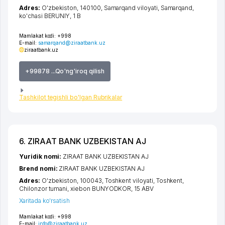
Adres:
O'zbekiston, 140100,
Samarqand viloyati
,
Samarqand
,
ko'chasi BERUNIY
, 1 B
Mamlakat kodi:
+998
E-mail:
samarqand@ziraatbank.uz
ziraatbank.uz
+99878 ...Qo'ng'iroq qilish
Tashkilot tegishli bo'lgan Rubrikalar
6. ZIRAAT BANK UZBEKISTAN AJ
Yuridik nomi:
ZIRAAT BANK UZBEKISTAN AJ
Brend nomi:
ZIRAAT BANK UZBEKISTAN AJ
Adres:
O'zbekiston, 100043,
Toshkent viloyati
,
Toshkent
,
Chilonzor tumani
,
xiеbon BUNYODKOR
, 15 ABV
Xaritada ko'rsatish
Mamlakat kodi:
+998
E-mail:
info@ziraatbank.uz