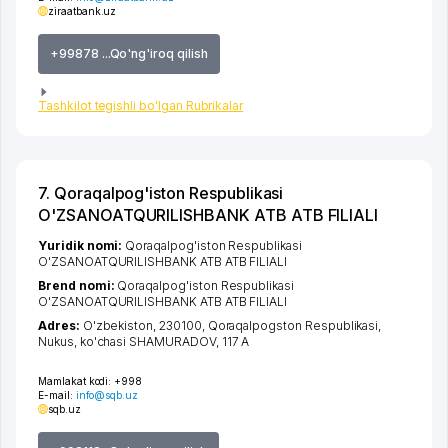
ziraatbank.uz
+99878 ...Qo'ng'iroq qilish
Tashkilot tegishli bo'lgan Rubrikalar
7. Qoraqalpog'iston Respublikasi
O'ZSANOATQURILISHBANK ATB ATB FILIALI
Yuridik nomi:
Qoraqalpog'iston Respublikasi
O'ZSANOATQURILISHBANK ATB ATB FILIALI
Brend nomi:
Qoraqalpog'iston Respublikasi
O'ZSANOATQURILISHBANK ATB ATB FILIALI
Adres:
O'zbekiston, 230100,
Qoraqalpogston Respublikasi
,
Nukus
,
ko'chasi SHAMURADOV
, 117 А
Mamlakat kodi:
+998
E-mail:
info@sqb.uz
sqb.uz