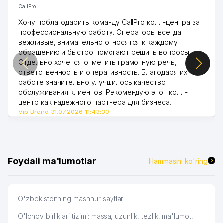
CallPro
Хочу поблагодарить команду CallPro колл-центра за
профессиональную работу. Операторы всегда
вежливые, внимательно относятся к каждому
обращению и быстро помогают решить вопросы.
Отдельно хочется отметить грамотную речь,
ответственность и оперативность. Благодаря их
работе значительно улучшилось качество
обслуживания клиентов. Рекомендую этот колл-
центр как надежного партнера для бизнеса.
Vip Brand 31.07.2026 11:43:39
Foydali ma'lumotlar
Hammasini ko'ring
O'zbekistonning mashhur saytlari
O'lchov birliklari tizimi: massa, uzunlik, tezlik, ma'lumot,