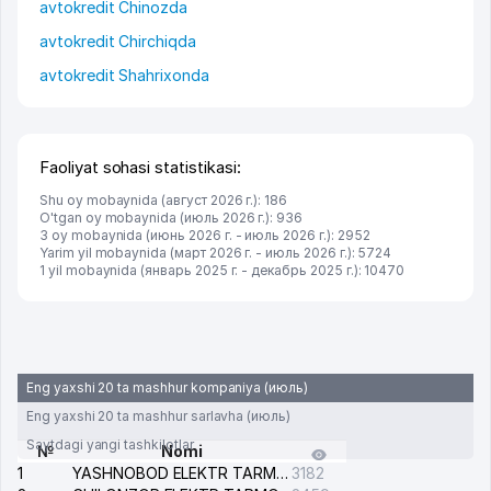
avtokredit Chinozda
avtokredit Chirchiqda
avtokredit Shahrixonda
Faoliyat sohasi statistikasi:
Shu oy mobaynida (август 2026 г.): 186
O'tgan oy mobaynida (июль 2026 г.): 936
3 oy mobaynida (июнь 2026 г. - июль 2026 г.): 2952
Yarim yil mobaynida (март 2026 г. - июль 2026 г.): 5724
1 yil mobaynida (январь 2025 г. - декабрь 2025 г.): 10470
Eng yaxshi 20 ta mashhur kompaniya (июль)
Eng yaxshi 20 ta mashhur sarlavha (июль)
Saytdagi yangi tashkilotlar
№
Nomi
1
YASHNOBOD ELEKTR TARMOG'I NOSOZLIKLARI XIZMATI
3182