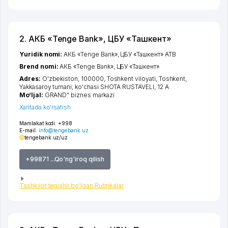
2. АКБ «Tenge Bank», ЦБУ «Ташкент»
Yuridik nomi:
АКБ «Tenge Bank», ЦБУ «Ташкент» ATB
Brend nomi:
АКБ «Tenge Bank», ЦБУ «Ташкент»
Adres:
O'zbekiston, 100000,
Toshkent viloyati
,
Toshkent
,
Yakkasaroy tumani
,
ko'chasi SHOTA RUSTAVELI
, 12 A
Mo‘ljal:
GRAND" biznes markazi
Xaritada ko'rsatish
Mamlakat kodi:
+998
E-mail:
info@tengebank.uz
tengebank.uz/uz
+99871 ...Qo'ng'iroq qilish
Tashkilot tegishli bo'lgan Rubrikalar