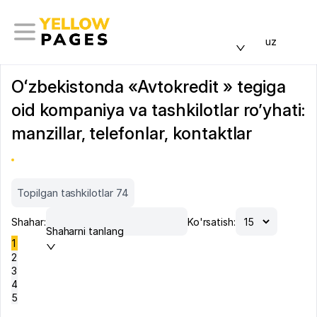
uz
Oʻzbekistonda «Avtokredit » tegiga
oid kompaniya va tashkilotlar ro’yhati:
manzillar, telefonlar, kontaktlar
Topilgan tashkilotlar 74
Shahar:
Ko'rsatish:
Shaharni tanlang
1
2
3
4
5