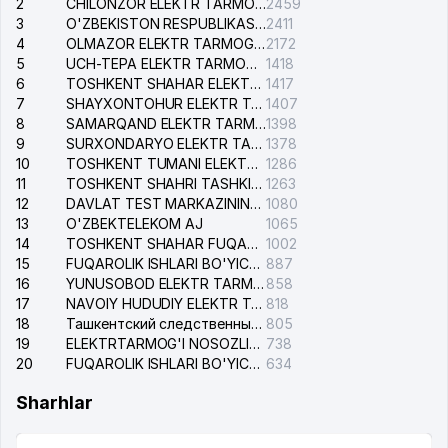
2
CHILONZOR ELEKTR TARMOG'I NOSOZLIK XIZMATI
2459
3
O'ZBEKISTON RESPUBLIKASI BOSH PROKURATURASI ISHONCH TELEFONI
2411
4
OLMAZOR ELEKTR TARMOG'I NOSOZLIKLARI XIZMATI
2172
5
UCH-TEPA ELEKTR TARMOG'I NOSOZLIKLARI XIZMATI
1418
6
TOSHKENT SHAHAR ELEKTR TARMOQLARI KORXONASI AJ
1417
7
SHAYXONTOHUR ELEKTR TARMOG'I NOSOZLIKLARINI TUZATISH XIZMATI
1407
8
SAMARQAND ELEKTR TARMOQLARI AJ
1398
9
SURXONDARYO ELEKTR TARMOQLARI AJ
1378
10
TOSHKENT TUMANI ELEKTR TARMOG'I AVARIYA XIZMATI
1286
11
TOSHKENT SHAHRI TASHKILOT TELEFONLARI HAQIDA MA'LUMOT BYUROSI
1263
12
DAVLAT TEST MARKAZINING ISHONCH TELEFONLARI
1080
13
O'ZBEKTELEKOM AJ
1065
14
TOSHKENT SHAHAR FUQAROLIK ISHLARI BO'YICHA SUDI
1002
15
FUQAROLIK ISHLARI BO'YICHA YAKKASAROY TUMANLARARO SUDI
887
16
YUNUSOBOD ELEKTR TARMOG'I NOSOZLIKLARI XIZMATI
858
17
NAVOIY HUDUDIY ELEKTR TARMOQLARI KORXONASI AJ
818
18
Ташкентский следственный изолятор
805
19
ELEKTRTARMOG'I NOSOZLIKLARINI TO'ZATISH SERGELI XIZMATI
738
20
FUQAROLIK ISHLARI BO'YICHA UCH-TEPA TUMANI SUDI
634
Sharhlar