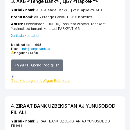
3. АКБ «Tenge Bank» , ЦБУ «Паркент»
Yuridik nomi:
АКБ «Tenge Bank» , ЦБУ «Паркент» ATB
Brend nomi:
АКБ «Tenge Bank» , ЦБУ «Паркент»
Adres:
O'zbekiston, 100000,
Toshkent viloyati
,
Toshkent
,
Yashnobod tumani
,
ko'chasi PARKENT
, 66
Xaritada ko'rsatish
Mamlakat kodi:
+998
E-mail:
info@tengebank.uz
tengebank.uz/uz
+99871 ...Qo'ng'iroq qilish
Tashkilot tegishli bo'lgan Rubrikalar
4. ZIRAAT BANK UZBEKISTAN AJ YUNUSOBOD
FILIALI
Yuridik nomi:
ZIRAAT BANK UZBEKISTAN AJ YUNUSOBOD
FILIALI