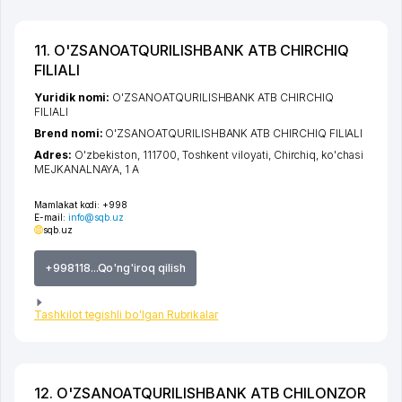
11. O'ZSANOATQURILISHBANK ATB CHIRCHIQ
FILIALI
Yuridik nomi:
O'ZSANOATQURILISHBANK ATB CHIRCHIQ
FILIALI
Brend nomi:
O'ZSANOATQURILISHBANK ATB CHIRCHIQ FILIALI
Adres:
O'zbekiston, 111700,
Toshkent viloyati
,
Chirchiq
,
ko'chasi
MEJKANALNAYA
, 1 A
Mamlakat kodi:
+998
E-mail:
info@sqb.uz
sqb.uz
+998118...Qo'ng'iroq qilish
Tashkilot tegishli bo'lgan Rubrikalar
12. O'ZSANOATQURILISHBANK ATB CHILONZOR