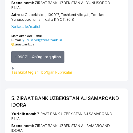
Brend nomi:
ZIRAAT BANK UZBEKISTAN AJ YUNUSOBOD
FILIALI
Adres:
O'zbekiston, 100017,
Toshkent viloyati
,
Toshkent
,
Yunusobod tumani
,
daha KIYOT
, 36 B
Xaritada ko'rsatish
Mamlakat kodi:
+998
E-mail:
yunusabad@ziraatbank.uz
ziraatbank.uz
+99871 ...Qo'ng'iroq qilish
Tashkilot tegishli bo'lgan Rubrikalar
5. ZIRAAT BANK UZBEKISTAN AJ SAMARQAND
IDORA
Yuridik nomi:
ZIRAAT BANK UZBEKISTAN AJ SAMARQAND
FILIALI
Brend nomi:
ZIRAAT BANK UZBEKISTAN AJ SAMARQAND
IDORA