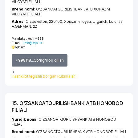
VILOYATI FILIALI
Brend nomi:
O'ZSANOATQURILISHBANK ATB XORAZM
VILOYATI FILIALI
Adres:
O'zbekiston, 220100,
Xorazm viloyati
,
Urganch
,
ko'chasi
A.GERMAN
, 22
Mamlakat kodi:
+998
E-mail:
info@sqb.uz
sqb.uz
+998118...Qo'ng'iroq qilish
Tashkilot tegishli bo'lgan Rubrikalar
15. O'ZSANOATQURILISHBANK ATB HONOBOD
FILIALI
Yuridik nomi:
O'ZSANOATQURILISHBANK ATB HONOBOD
FILIALI
Brend nomi:
O'ZSANOATQURILISHBANK ATB HONOBOD FILIALI