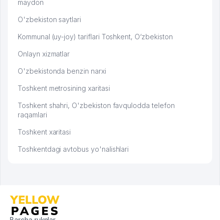
maydon
O'zbekiston saytlari
Kommunal (uy-joy) tariflari Toshkent, O‘zbekiston
Onlayn xizmatlar
O'zbekistonda benzin narxi
Toshkent metrosining xaritasi
Toshkent shahri, O'zbekiston favqulodda telefon
raqamlari
Toshkent xaritasi
Toshkentdagi avtobus yo'nalishlari
Barcha ruknlar