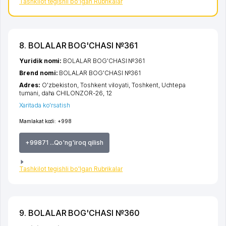
Tashkilot tegishli bo'lgan Rubrikalar
8. BOLALAR BOG'CHASI №361
Yuridik nomi:
BOLALAR BOG'CHASI №361
Brend nomi:
BOLALAR BOG'CHASI №361
Adres:
O'zbekiston,
Toshkent viloyati
,
Toshkent
,
Uchtepa
tumani
,
daha CHILONZOR-26
, 12
Xaritada ko'rsatish
Mamlakat kodi:
+998
+99871 ...Qo'ng'iroq qilish
Tashkilot tegishli bo'lgan Rubrikalar
9. BOLALAR BOG'CHASI №360