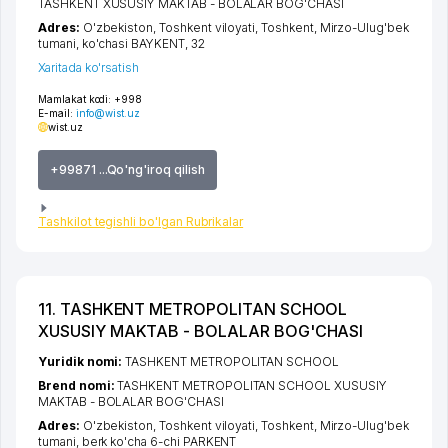
TASHKENT XUSUSIY MAKTAB - BOLALAR BOG'CHASI
Adres:
O'zbekiston,
Toshkent viloyati
,
Toshkent
,
Mirzo-Ulug'bek
tumani
,
ko'chasi BAYKENT
, 32
Xaritada ko'rsatish
Mamlakat kodi:
+998
E-mail:
info@wist.uz
wist.uz
+99871 ...Qo'ng'iroq qilish
Tashkilot tegishli bo'lgan Rubrikalar
11. TASHKENT METROPOLITAN SCHOOL
XUSUSIY MAKTAB - BOLALAR BOG'CHASI
Yuridik nomi:
TASHKENT METROPOLITAN SCHOOL
Brend nomi:
TASHKENT METROPOLITAN SCHOOL XUSUSIY
MAKTAB - BOLALAR BOG'CHASI
Adres:
O'zbekiston,
Toshkent viloyati
,
Toshkent
,
Mirzo-Ulug'bek
tumani
,
berk ko'cha 6-chi PARKENT