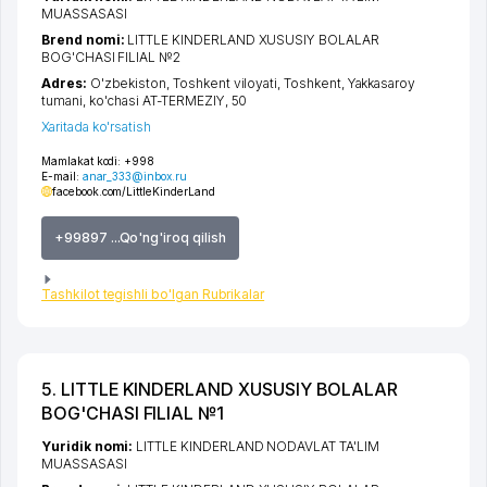
MUASSASASI
Brend nomi:
LITTLE KINDERLAND XUSUSIY BOLALAR
BOG'CHASI FILIAL №2
Adres:
O'zbekiston,
Toshkent viloyati
,
Toshkent
,
Yakkasaroy
tumani
,
ko'chasi AT-TERMEZIY
, 50
Xaritada ko'rsatish
Mamlakat kodi:
+998
E-mail:
anar_333@inbox.ru
facebook.com/LittleKinderLand
+99897 ...Qo'ng'iroq qilish
Tashkilot tegishli bo'lgan Rubrikalar
5. LITTLE KINDERLAND XUSUSIY BOLALAR
BOG'CHASI FILIAL №1
Yuridik nomi:
LITTLE KINDERLAND NODAVLAT TA'LIM
MUASSASASI