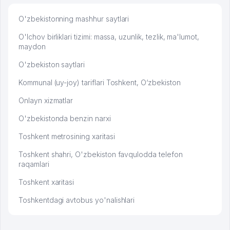
O'zbekistonning mashhur saytlari
O'lchov birliklari tizimi: massa, uzunlik, tezlik, ma'lumot,
maydon
O'zbekiston saytlari
Kommunal (uy-joy) tariflari Toshkent, O‘zbekiston
Onlayn xizmatlar
O'zbekistonda benzin narxi
Toshkent metrosining xaritasi
Toshkent shahri, O'zbekiston favqulodda telefon
raqamlari
Toshkent xaritasi
Toshkentdagi avtobus yo'nalishlari