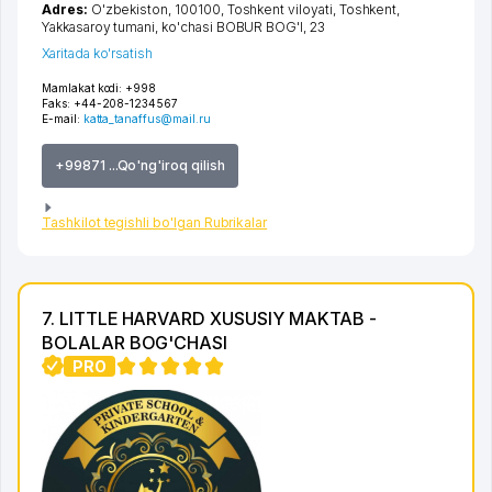
Adres:
O'zbekiston, 100100,
Toshkent viloyati
,
Toshkent
,
Yakkasaroy tumani
,
ko'chasi BOBUR BOG'I
, 23
Xaritada ko'rsatish
Mamlakat kodi:
+998
Faks:
+44-208-1234567
E-mail:
katta_tanaffus@mail.ru
+99871 ...Qo'ng'iroq qilish
Tashkilot tegishli bo'lgan Rubrikalar
7. LITTLE HARVARD XUSUSIY MAKTAB -
BOLALAR BOG'CHASI
PRO