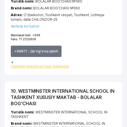
Yuridik nomi:
BOLALAR BOG'CHASI №360
Brend nomi:
BOLALAR BOG'CHASI №360
Adres:
O'zbekiston,
Toshkent viloyati
,
Toshkent
,
Uchtepa
tumani
,
daha CHILONZOR-25
Xaritada ko'rsatish
Mamlakat kodi:
+998
Faks:
71 2720808
+99871 ...Qo'ng'iroq qilish
Tashkilot tegishli bo'lgan Rubrikalar
10. WESTMINSTER INTERNATIONAL SCHOOL IN
TASHKENT XUSUSIY MAKTAB - BOLALAR
BOG'CHASI
Yuridik nomi:
WESTMINSTER INTERNATIONAL SCHOOL IN
TASHKENT
Brend nomi:
WESTMINSTER INTERNATIONAL SCHOOL IN