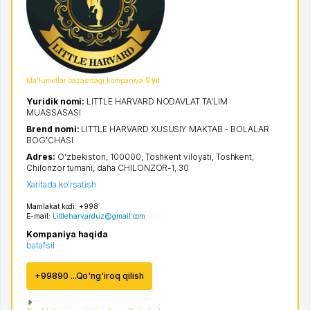
Ma'lumotlar bazasidagi kompaniya
5 yil
Yuridik nomi:
LITTLE HARVARD NODAVLAT TA'LIM
MUASSASASI
Brend nomi:
LITTLE HARVARD XUSUSIY MAKTAB - BOLALAR
BOG'CHASI
Adres:
O'zbekiston, 100000,
Toshkent viloyati
,
Toshkent
,
Chilonzor tumani
,
daha CHILONZOR-1
, 30
Xaritada ko'rsatish
Mamlakat kodi:
+998
E-mail:
Littleharvarduz@gmail.com
Kompaniya haqida
batafsil
+99890 ...Qo'ng'iroq qilish