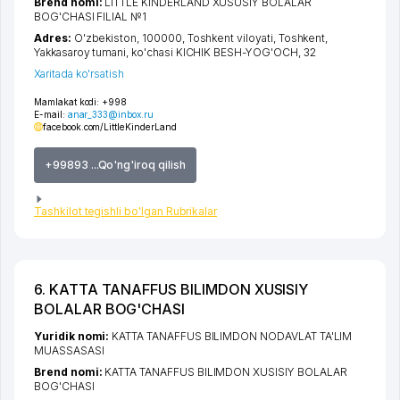
Brend nomi:
LITTLE KINDERLAND XUSUSIY BOLALAR
BOG'CHASI FILIAL №1
Adres:
O'zbekiston, 100000,
Toshkent viloyati
,
Toshkent
,
Yakkasaroy tumani
,
ko'chasi KICHIK BESH-YOG'OCH
, 32
Xaritada ko'rsatish
Mamlakat kodi:
+998
E-mail:
anar_333@inbox.ru
facebook.com/LittleKinderLand
+99893 ...Qo'ng'iroq qilish
Tashkilot tegishli bo'lgan Rubrikalar
6. KATTA TANAFFUS BILIMDON XUSISIY
BOLALAR BOG'CHASI
Yuridik nomi:
KATTA TANAFFUS BILIMDON NODAVLAT TA'LIM
MUASSASASI
Brend nomi:
KATTA TANAFFUS BILIMDON XUSISIY BOLALAR
BOG'CHASI