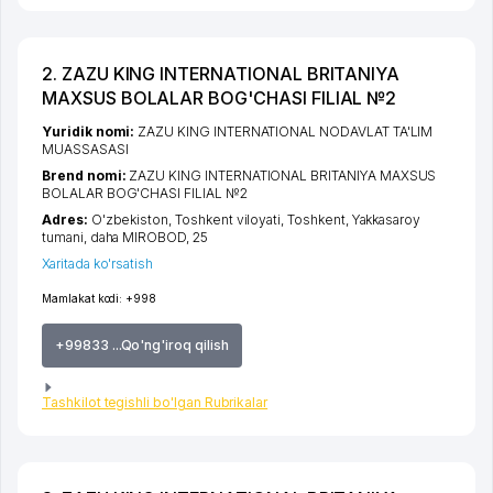
2. ZAZU KING INTERNATIONAL BRITANIYA
MAXSUS BOLALAR BOG'CHASI FILIAL №2
Yuridik nomi:
ZAZU KING INTERNATIONAL NODAVLAT TA'LIM
MUASSASASI
Brend nomi:
ZAZU KING INTERNATIONAL BRITANIYA MAXSUS
BOLALAR BOG'CHASI FILIAL №2
Adres:
O'zbekiston,
Toshkent viloyati
,
Toshkent
,
Yakkasaroy
tumani
,
daha MIROBOD
, 25
Xaritada ko'rsatish
Mamlakat kodi:
+998
+99833 ...Qo'ng'iroq qilish
Tashkilot tegishli bo'lgan Rubrikalar