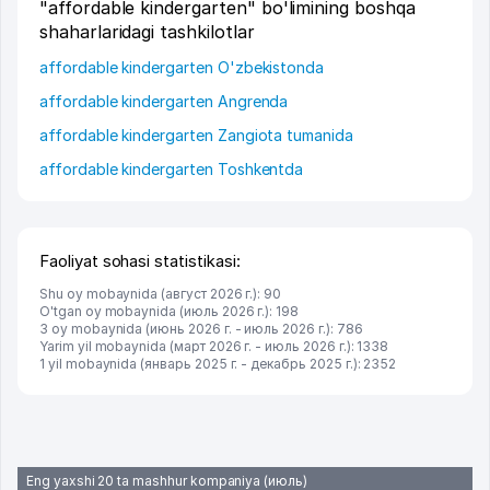
"affordable kindergarten" bo'limining boshqa
shaharlaridagi tashkilotlar
affordable kindergarten O'zbekistonda
affordable kindergarten Angrenda
affordable kindergarten Zangiota tumanida
affordable kindergarten Toshkentda
Faoliyat sohasi statistikasi:
Shu oy mobaynida (август 2026 г.): 90
O'tgan oy mobaynida (июль 2026 г.): 198
3 oy mobaynida (июнь 2026 г. - июль 2026 г.): 786
Yarim yil mobaynida (март 2026 г. - июль 2026 г.): 1338
1 yil mobaynida (январь 2025 г. - декабрь 2025 г.): 2352
Eng yaxshi 20 ta mashhur kompaniya (июль)