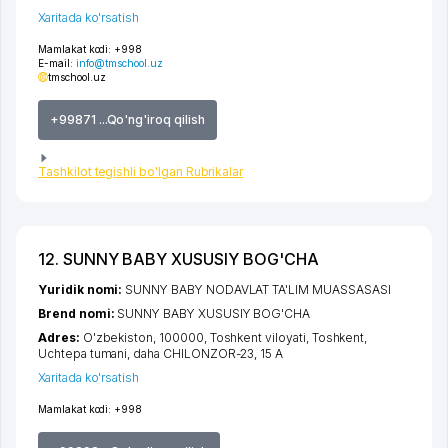
Xaritada ko'rsatish
Mamlakat kodi:
+998
E-mail:
info@tmschool.uz
tmschool.uz
+99871 ...Qo'ng'iroq qilish
Tashkilot tegishli bo'lgan Rubrikalar
12. SUNNY BABY XUSUSIY BOG'CHA
Yuridik nomi:
SUNNY BABY NODAVLAT TA'LIM MUASSASASI
Brend nomi:
SUNNY BABY XUSUSIY BOG'CHA
Adres:
O'zbekiston, 100000,
Toshkent viloyati
,
Toshkent
,
Uchtepa tumani
,
daha CHILONZOR-23
, 15 A
Xaritada ko'rsatish
Mamlakat kodi:
+998