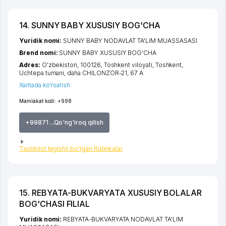
14. SUNNY BABY XUSUSIY BOG'CHA
Yuridik nomi:
SUNNY BABY NODAVLAT TA'LIM MUASSASASI
Brend nomi:
SUNNY BABY XUSUSIY BOG'CHA
Adres:
O'zbekiston, 100126,
Toshkent viloyati
,
Toshkent
,
Uchtepa tumani
,
daha CHILONZOR-21
, 67 A
Xaritada ko'rsatish
Mamlakat kodi:
+998
+99871 ...Qo'ng'iroq qilish
Tashkilot tegishli bo'lgan Rubrikalar
15. REBYATA-BUKVARYATA XUSUSIY BOLALAR
BOG'CHASI FILIAL
Yuridik nomi:
REBYATA-BUKVARYATA NODAVLAT TA'LIM