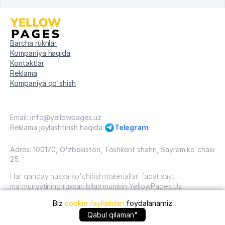
Barcha ruknlar
Kompaniya haqida
Kontaktlar
Reklama
Kompaniya qo'shish
Email: info@yellowpages.uz
Reklama joylashtirish haqida
Telegram
Adres: 100170, O'zbekiston, Toshkent shahri, Sayram ko'chasi
25.
Har qanday nusxa ko'chirish materiallari faqat sayt
ma'muriyatining ruxsati bilan mumkin YellowPages.Uz
Biz
cookie fayllaridan
foydalanamiz
O'zbekiston, 2009 - 2026 / O'zbekiston "sariq
sahifalar"mualliflik huquqi. Barcha huquqlar himoyalangan.
Qabul qilaman"