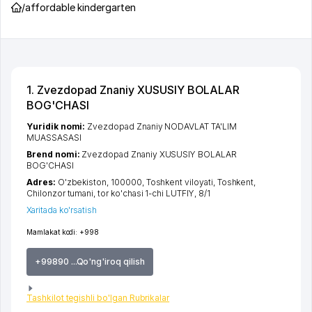
/
affordable kindergarten
1. Zvezdopad Znaniy XUSUSIY BOLALAR
BOG'CHASI
Yuridik nomi:
Zvezdopad Znaniy NODAVLAT TA'LIM
MUASSASASI
Brend nomi:
Zvezdopad Znaniy XUSUSIY BOLALAR
BOG'CHASI
Adres:
O'zbekiston, 100000,
Toshkent viloyati
,
Toshkent
,
Chilonzor tumani
,
tor ko'chasi 1-chi LUTFIY
, 8/1
Xaritada ko'rsatish
Mamlakat kodi:
+998
+99890 ...Qo'ng'iroq qilish
Tashkilot tegishli bo'lgan Rubrikalar