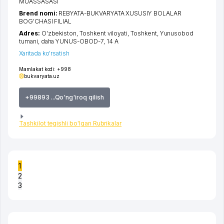
MUASSASASI
Brend nomi:
REBYATA-BUKVARYATA XUSUSIY BOLALAR
BOG'CHASI FILIAL
Adres:
O'zbekiston,
Toshkent viloyati
,
Toshkent
,
Yunusobod
tumani
,
daha YUNUS-OBOD-7
, 14 A
Xaritada ko'rsatish
Mamlakat kodi:
+998
bukvaryata.uz
+99893 ...Qo'ng'iroq qilish
Tashkilot tegishli bo'lgan Rubrikalar
1
2
3