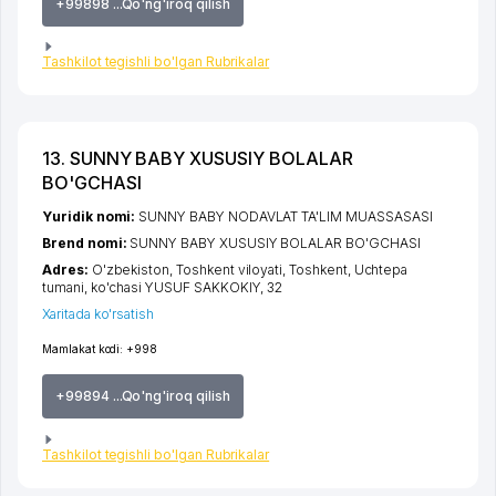
+99898 ...Qo'ng'iroq qilish
Tashkilot tegishli bo'lgan Rubrikalar
13. SUNNY BABY XUSUSIY BOLALAR
BO'GCHASI
Yuridik nomi:
SUNNY BABY NODAVLAT TA'LIM MUASSASASI
Brend nomi:
SUNNY BABY XUSUSIY BOLALAR BO'GCHASI
Adres:
O'zbekiston,
Toshkent viloyati
,
Toshkent
,
Uchtepa
tumani
,
ko'chasi YUSUF SAKKOKIY
, 32
Xaritada ko'rsatish
Mamlakat kodi:
+998
+99894 ...Qo'ng'iroq qilish
Tashkilot tegishli bo'lgan Rubrikalar