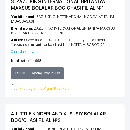
3. ZAZU KING INTERNATIONAL BRITANIYA
MAXSUS BOLALAR BOG'CHASI FILIAL №1
Yuridik nomi:
ZAZU KING INTERNATIONAL NODAVLAT TA'LIM
MUASSASASI
Brend nomi:
ZAZU KING INTERNATIONAL BRITANIYA MAXSUS
BOLALAR BOG'CHASI FILIAL №1
Adres:
O'zbekiston, 100070,
Toshkent viloyati
,
Toshkent
,
Yakkasaroy tumani
,
tor ko'chasi 1-chi KATTA MIROBOD
, 25
Xaritada ko'rsatish
Mamlakat kodi:
+998
+99833 ...Qo'ng'iroq qilish
Tashkilot tegishli bo'lgan Rubrikalar
4. LITTLE KINDERLAND XUSUSIY BOLALAR
BOG'CHASI FILIAL №2
Yuridik nomi:
LITTLE KINDERLAND NODAVLAT TA'LIM