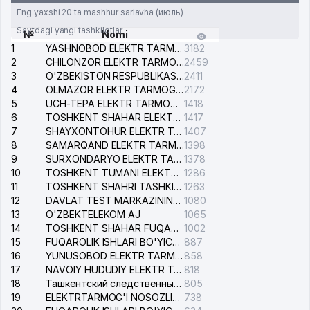
Eng yaxshi 20 ta mashhur sarlavha (июль)
Saytdagi yangi tashkilotlar
№
Nomi
1
YASHNOBOD ELEKTR TARMOG'I NOSOZLIKLARI XIZMATI
3182
2
CHILONZOR ELEKTR TARMOG'I NOSOZLIK XIZMATI
2459
3
O'ZBEKISTON RESPUBLIKASI BOSH PROKURATURASI ISHONCH TELEFONI
2411
4
OLMAZOR ELEKTR TARMOG'I NOSOZLIKLARI XIZMATI
2172
5
UCH-TEPA ELEKTR TARMOG'I NOSOZLIKLARI XIZMATI
1418
6
TOSHKENT SHAHAR ELEKTR TARMOQLARI KORXONASI AJ
1417
7
SHAYXONTOHUR ELEKTR TARMOG'I NOSOZLIKLARINI TUZATISH XIZMATI
1407
8
SAMARQAND ELEKTR TARMOQLARI AJ
1398
9
SURXONDARYO ELEKTR TARMOQLARI AJ
1378
10
TOSHKENT TUMANI ELEKTR TARMOG'I AVARIYA XIZMATI
1286
11
TOSHKENT SHAHRI TASHKILOT TELEFONLARI HAQIDA MA'LUMOT BYUROSI
1263
12
DAVLAT TEST MARKAZINING ISHONCH TELEFONLARI
1080
13
O'ZBEKTELEKOM AJ
1065
14
TOSHKENT SHAHAR FUQAROLIK ISHLARI BO'YICHA SUDI
1002
15
FUQAROLIK ISHLARI BO'YICHA YAKKASAROY TUMANLARARO SUDI
887
16
YUNUSOBOD ELEKTR TARMOG'I NOSOZLIKLARI XIZMATI
858
17
NAVOIY HUDUDIY ELEKTR TARMOQLARI KORXONASI AJ
818
18
Ташкентский следственный изолятор
805
19
ELEKTRTARMOG'I NOSOZLIKLARINI TO'ZATISH SERGELI XIZMATI
738