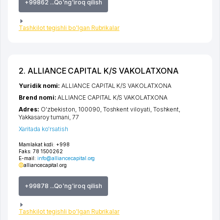
+99862 ...Qo'ng'iroq qilish
Tashkilot tegishli bo'lgan Rubrikalar
2. ALLIANCE CAPITAL K/S VAKOLATXONA
Yuridik nomi:
ALLIANCE CAPITAL K/S VAKOLATXONA
Brend nomi:
ALLIANCE CAPITAL K/S VAKOLATXONA
Adres:
O'zbekiston, 100090,
Toshkent viloyati
,
Toshkent
,
Yakkasaroy tumani
, 77
Xaritada ko'rsatish
Mamlakat kodi:
+998
Faks:
78 1500262
E-mail:
info@alliancecapital.org
alliancecapital.org
+99878 ...Qo'ng'iroq qilish
Tashkilot tegishli bo'lgan Rubrikalar