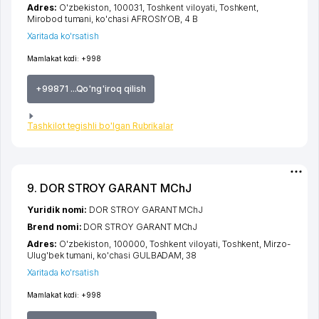
Adres:
O'zbekiston, 100031,
Toshkent viloyati
,
Toshkent
,
Mirobod tumani
,
ko'chasi AFROSIYOB
, 4 B
Xaritada ko'rsatish
Mamlakat kodi:
+998
+99871 ...Qo'ng'iroq qilish
Tashkilot tegishli bo'lgan Rubrikalar
9. DOR STROY GARANT MChJ
Yuridik nomi:
DOR STROY GARANT MChJ
Brend nomi:
DOR STROY GARANT MChJ
Adres:
O'zbekiston, 100000,
Toshkent viloyati
,
Toshkent
,
Mirzo-
Ulug'bek tumani
,
ko'chasi GULBADAM
, 38
Xaritada ko'rsatish
Mamlakat kodi:
+998