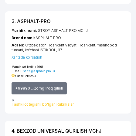
3. ASPHALT-PRO
Yuridik nomi:
STROY ASPHALT-PRO MChJ
Brend nomi:
ASPHALT-PRO
Adres:
O'zbekiston,
Toshkent viloyati
,
Toshkent
,
Yashnobod
tumani
,
ko'chasi ISTIKBOL
, 37
Xaritada ko'rsatish
Mamlakat kodi:
+998
E-mail:
sales@asphalt-pro.uz
asphalt-pro.uz
+99890 ...Qo'ng'iroq qilish
Tashkilot tegishli bo'lgan Rubrikalar
4. BEXZOD UNIVERSAL QURILISH MChJ