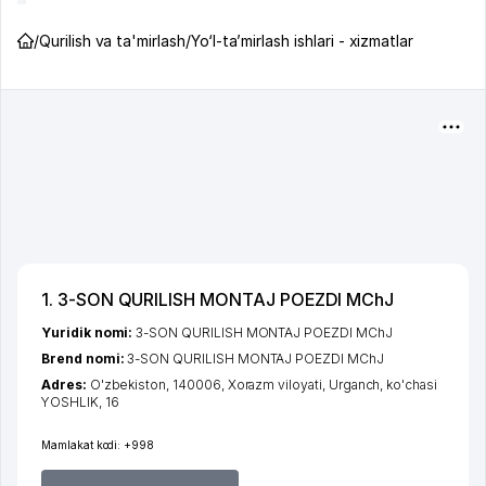
/
Qurilish va ta'mirlash
/
Yo‘l-ta’mirlash ishlari - xizmatlar
1. 3-SON QURILISH MONTAJ POEZDI MChJ
Yuridik nomi:
3-SON QURILISH MONTAJ POEZDI MChJ
Brend nomi:
3-SON QURILISH MONTAJ POEZDI MChJ
Adres:
O'zbekiston, 140006,
Xorazm viloyati
,
Urganch
,
ko'chasi
YOSHLIK
, 16
Mamlakat kodi:
+998