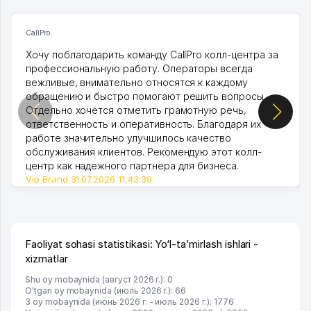
CallPro
Хочу поблагодарить команду CallPro колл-центра за
профессиональную работу. Операторы всегда
вежливые, внимательно относятся к каждому
обращению и быстро помогают решить вопросы.
Отдельно хочется отметить грамотную речь,
ответственность и оперативность. Благодаря их
работе значительно улучшилось качество
обслуживания клиентов. Рекомендую этот колл-
центр как надежного партнера для бизнеса.
Vip Brand 31.07.2026 11:43:39
Faoliyat sohasi statistikasi: Yo‘l-ta’mirlash ishlari -
xizmatlar
Shu oy mobaynida (август 2026 г.): 0
O'tgan oy mobaynida (июль 2026 г.): 66
3 oy mobaynida (июнь 2026 г. - июль 2026 г.): 1776