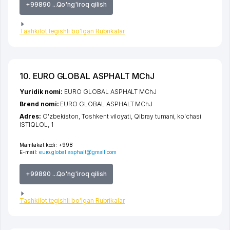
+99890 ...Qo'ng'iroq qilish
Tashkilot tegishli bo'lgan Rubrikalar
10. EURO GLOBAL ASPHALT MChJ
Yuridik nomi:
EURO GLOBAL ASPHALT MChJ
Brend nomi:
EURO GLOBAL ASPHALT MChJ
Adres:
O'zbekiston,
Toshkent viloyati
,
Qibray tumani
,
ko'chasi
ISTIQLOL
, 1
Mamlakat kodi:
+998
E-mail:
euro.global.asphalt@gmail.com
+99890 ...Qo'ng'iroq qilish
Tashkilot tegishli bo'lgan Rubrikalar