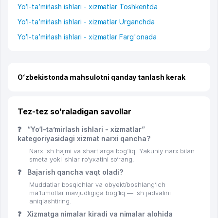
Yo‘l-ta’mirlash ishlari - xizmatlar Toshkentda
Yo‘l-ta’mirlash ishlari - xizmatlar Urganchda
Yo‘l-ta’mirlash ishlari - xizmatlar Farg'onada
Oʻzbekistonda mahsulotni qanday tanlash kerak
Tez-tez so'raladigan savollar
❓
“Yo‘l-ta’mirlash ishlari - xizmatlar”
kategoriyasidagi xizmat narxi qancha?
Narx ish hajmi va shartlarga bog‘liq. Yakuniy narx bilan
smeta yoki ishlar ro‘yxatini so‘rang.
❓
Bajarish qancha vaqt oladi?
Muddatlar bosqichlar va obyekt/boshlang‘ich
ma’lumotlar mavjudligiga bog‘liq — ish jadvalini
aniqlashtiring.
❓
Xizmatga nimalar kiradi va nimalar alohida