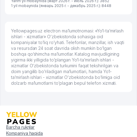
Yarim yil mobaynida (март 2026 г. - июль 2026 г.): 3852
1 yil mobaynida (январь 2025 г. - декабрь 2025 г.): 8448
Yellowpages.uz electron ma’lumotnomasi: «Yo‘l-ta’mirlash
ishlari - xizmatlar» Oʻzbekistonda sohasiga oid
kompaniyalar to’liq ro’yhati. Telefonlar, manzillar, ish vaqti
va resursdan 24 soat davrida olish mumkin bo’lgan
boshqa qo’shimcha ma’lumotlar. Katalog mavjudligining
yigirma ikki yilligida to’plangan Yo‘l-ta’mirlash ishlari -
xizmatlar Oʻzbekistonda turkumini faqat tekshirilgan va
doim yangilib bo’riladigan ma’lumotlari, hamda Yo‘l-
ta’mirlash ishlari - xizmatlar Oʻzbekistonda bo’limiga oid
dolzarb ma’lumotlarni to’plagan bepul telefon xizmati.
Barcha ruknlar
Kompaniya haqida