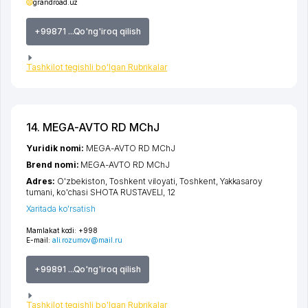
grandroad.uz
+99871 ...Qo'ng'iroq qilish
Tashkilot tegishli bo'lgan Rubrikalar
14. MEGA-AVTO RD MChJ
Yuridik nomi:
MEGA-AVTO RD MChJ
Brend nomi:
MEGA-AVTO RD MChJ
Adres:
O'zbekiston,
Toshkent viloyati
,
Toshkent
,
Yakkasaroy
tumani
,
ko'chasi SHOTA RUSTAVELI
, 12
Xaritada ko'rsatish
Mamlakat kodi:
+998
E-mail:
ali.rozumov@mail.ru
+99891 ...Qo'ng'iroq qilish
Tashkilot tegishli bo'lgan Rubrikalar