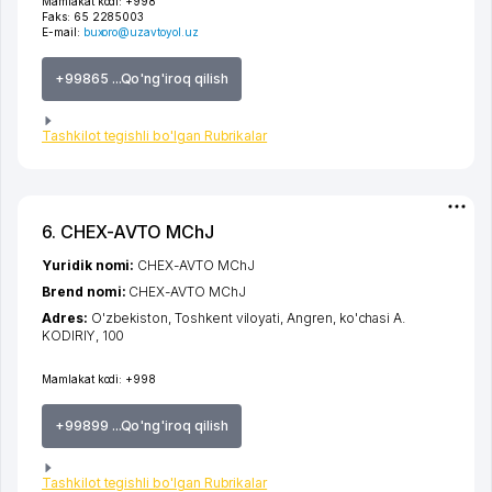
Mamlakat kodi:
+998
Faks:
65 2285003
E-mail:
buxoro@uzavtoyol.uz
+99865 ...Qo'ng'iroq qilish
Tashkilot tegishli bo'lgan Rubrikalar
6. CHEX-AVTO MChJ
Yuridik nomi:
CHEX-AVTO MChJ
Brend nomi:
CHEX-AVTO MChJ
Adres:
O'zbekiston,
Toshkent viloyati
,
Angren
,
ko'chasi A.
KODIRIY
, 100
Mamlakat kodi:
+998
+99899 ...Qo'ng'iroq qilish
Tashkilot tegishli bo'lgan Rubrikalar