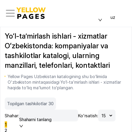
uz
Yo‘l-ta’mirlash ishlari - xizmatlar
Oʻzbekistonda: kompaniyalar va
tashkilotlar katalogi, ularning
manzillari, telefonlari, kontaktlari
Yellow Pages Uzbekistan katalogining shu bo’limida
O'zbekiston mintaqasidagi Yo‘l-ta’mirlash ishlari - xizmatlar
haqida to’liq ma’lumot to’plangan.
Topilgan tashkilotlar 30
Shahar:
Ko'rsatish:
Shaharni tanlang
1
2