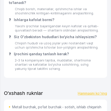
to‘lanadi?
Chiqib borish, materiallar, qo‘shimcha ishlar va
shoshilinchlik kiritilgan-kiritilmaganini aniqlashtiring.
❓
Ishlarga kafolat bormi?
Yaxshi ijrochilar bajarilgandan keyin kafolat va qo‘llab-
quvvatlash beradi — shartlarni oldindan aniqlashtiring.
❓
Siz O'zbekiston hududlari bo‘yicha ishlaysizmi?
Chiqish hududi va uzoq joylar yoki nostandart vaqt
uchun qo‘shimcha to‘lovlar bor-yo‘qligini aniqlashtiring.
❓
Ijrochini qanday tanlash kerak?
2–3 ta kompaniyani tajriba, muddatlar, shartnoma
shartlari va kafolatlar bo‘yicha solishtiring, so‘ng
yakuniy tijorat taklifini so‘rang.
O‘xshash ruknlar
Hammasini ko'ring
Metall burchak, po‘lat burchak - sotish, ishlab chiqarish