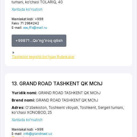
tumani
,
ko'chasi TOLARIQ
, 40
Xaritada ko'rsatish
Mamlakat kodi:
+998
Faks:
71 2984242
E-mail:
ooo_ffs@mail.ru
+99871 ...Qo'ng'iroq qilish
Tashkilot tegishli bo'lgan Rubrikalar
13. GRAND ROAD TASHKENT QK MChJ
Yuridik nomi:
GRAND ROAD TASHKENT QK MChJ
Brend nomi:
GRAND ROAD TASHKENT QK MChJ
Adres:
O'zbekiston,
Toshkent viloyati
,
Toshkent
,
Sergeli tumani
,
ko'chasi XONOBOD
, 25
Xaritada ko'rsatish
Mamlakat kodi:
+998
E-mail:
info@grandroad.uz