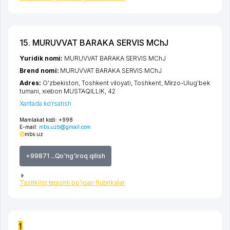
15. MURUVVAT BARAKA SERVIS MChJ
Yuridik nomi:
MURUVVAT BARAKA SERVIS MChJ
Brend nomi:
MURUVVAT BARAKA SERVIS MChJ
Adres:
O'zbekiston,
Toshkent viloyati
,
Toshkent
,
Mirzo-Ulug'bek
tumani
,
xiеbon MUSTAQILLIK
, 42
Xaritada ko'rsatish
Mamlakat kodi:
+998
E-mail:
mbs.uzb@gmail.com
mbs.uz
+99871 ...Qo'ng'iroq qilish
Tashkilot tegishli bo'lgan Rubrikalar
1