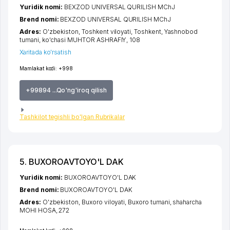
Yuridik nomi:
BEXZOD UNIVERSAL QURILISH MChJ
Brend nomi:
BEXZOD UNIVERSAL QURILISH MChJ
Adres:
O'zbekiston,
Toshkent viloyati
,
Toshkent
,
Yashnobod
tumani
,
ko'chasi MUHTOR ASHRAFIY
, 108
Xaritada ko'rsatish
Mamlakat kodi:
+998
+99894 ...Qo'ng'iroq qilish
Tashkilot tegishli bo'lgan Rubrikalar
5. BUXOROAVTOYO'L DAK
Yuridik nomi:
BUXOROAVTOYO'L DAK
Brend nomi:
BUXOROAVTOYO'L DAK
Adres:
O'zbekiston,
Buxoro viloyati
,
Buxoro tumani
,
shaharcha
MOHI HOSA
, 272