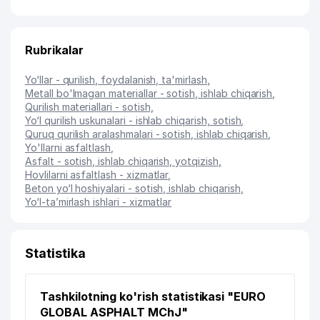
Rubrikalar
Yo‘llar - qurilish, foydalanish, ta'mirlash
,
Metall bo'lmagan materiallar - sotish, ishlab chiqarish
,
Qurilish materiallari - sotish
,
Yo‘l qurilish uskunalari - ishlab chiqarish, sotish
,
Quruq qurilish aralashmalari - sotish, ishlab chiqarish
,
Yo'llarni asfaltlash
,
Asfalt - sotish, ishlab chiqarish, yotqizish
,
Hovlilarni asfaltlash - xizmatlar
,
Beton yo‘l hoshiyalari - sotish, ishlab chiqarish
,
Yo‘l-ta’mirlash ishlari - xizmatlar
Statistika
Tashkilotning ko'rish statistikasi "EURO
GLOBAL ASPHALT MChJ"