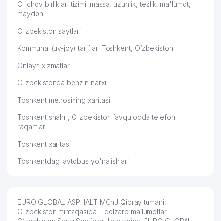
O'lchov birliklari tizimi: massa, uzunlik, tezlik, ma'lumot,
maydon
O'zbekiston saytlari
Kommunal (uy-joy) tariflari Toshkent, O‘zbekiston
Onlayn xizmatlar
O'zbekistonda benzin narxi
Toshkent metrosining xaritasi
Toshkent shahri, O'zbekiston favqulodda telefon
raqamlari
Toshkent xaritasi
Toshkentdagi avtobus yo'nalishlari
EURO GLOBAL ASPHALT MChJ Qibray tumani,
O'zbekiston mintaqasida – dolzarb ma’lumotlar
O’zbekiston Sariq Sahifalari katalogida. EURO GLOBAL