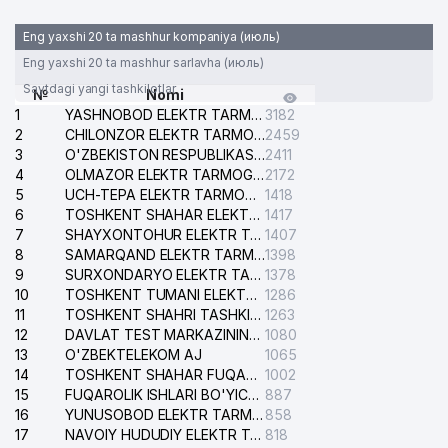
Eng yaxshi 20 ta mashhur kompaniya (июль)
Eng yaxshi 20 ta mashhur sarlavha (июль)
Saytdagi yangi tashkilotlar
№
Nomi
1
YASHNOBOD ELEKTR TARMOG'I NOSOZLIKLARI XIZMATI
3182
2
CHILONZOR ELEKTR TARMOG'I NOSOZLIK XIZMATI
2459
3
O'ZBEKISTON RESPUBLIKASI BOSH PROKURATURASI ISHONCH TELEFONI
2411
4
OLMAZOR ELEKTR TARMOG'I NOSOZLIKLARI XIZMATI
2172
5
UCH-TEPA ELEKTR TARMOG'I NOSOZLIKLARI XIZMATI
1418
6
TOSHKENT SHAHAR ELEKTR TARMOQLARI KORXONASI AJ
1417
7
SHAYXONTOHUR ELEKTR TARMOG'I NOSOZLIKLARINI TUZATISH XIZMATI
1407
8
SAMARQAND ELEKTR TARMOQLARI AJ
1398
9
SURXONDARYO ELEKTR TARMOQLARI AJ
1378
10
TOSHKENT TUMANI ELEKTR TARMOG'I AVARIYA XIZMATI
1286
11
TOSHKENT SHAHRI TASHKILOT TELEFONLARI HAQIDA MA'LUMOT BYUROSI
1263
12
DAVLAT TEST MARKAZINING ISHONCH TELEFONLARI
1080
13
O'ZBEKTELEKOM AJ
1065
14
TOSHKENT SHAHAR FUQAROLIK ISHLARI BO'YICHA SUDI
1002
15
FUQAROLIK ISHLARI BO'YICHA YAKKASAROY TUMANLARARO SUDI
887
16
YUNUSOBOD ELEKTR TARMOG'I NOSOZLIKLARI XIZMATI
858
17
NAVOIY HUDUDIY ELEKTR TARMOQLARI KORXONASI AJ
818