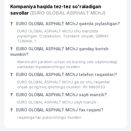
Kompaniya haqida tez-tez so'raladigan
savollar
(EURO GLOBAL ASPHALT MChJ)
❓
EURO GLOBAL ASPHALT MChJ qaerda joylashgan?
EURO GLOBAL ASPHALT MChJ shu manzilda
joylashgan: O'zbekiston, Toshkent viloyati, QIBRAY
TUMANI, 1.
❓
EURO GLOBAL ASPHALT MChJ qanday borish
mumkin?
Marshrutni yaratish uchun siz bizning veb-saytimizdagi
xaritadan foydalanishingiz mumkin
❓
EURO GLOBAL ASPHALT MChJ telefon raqamlari?
EURO GLOBAL ASPHALT MChJ ga siz shu raqamlar
orqali qo’ng’iroq qilishingiz mumkin: 90 9863033
❓
EURO GLOBAL ASPHALT MChJ sayti manzili?
EURO GLOBAL ASPHALT MChJ sayti manzili -
❓
EURO GLOBAL ASPHALT MChJ fax raqami?
raqamiga fax yuborishingiz mumkin.