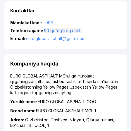
Kontaktlar
Mamlakat kodi:
+998
Telefon raqami:
90 qo'ng'iroq qilish
E-mail:
euro.global.asphalt@gmail.com
Kompaniya haqida
EURO GLOBAL ASPHALT MChJ ga murojaat
qilganingizda, iltimos, ushbu tashkilot haqida ma'lumotni
O'zbekistonning Yellow Pages Uzbekistan Yellow Pages
katalogida topganingizni ayting.
Yuridik nomi:
EURO GLOBAL ASPHALT ООО
Brend nomi:
EURO GLOBAL ASPHALT MChJ
Adres:
O'zbekiston,
Toshkent viloyati
,
Qibray tumani
,
ko'chasi ISTIQLOL
, 1