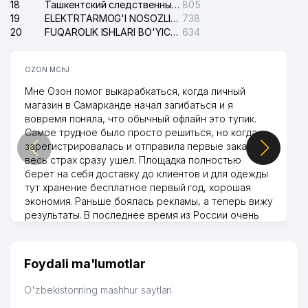
18
Ташкентский следственный изолятор
805
19
ELEKTRTARMOG'I NOSOZLIKLARINI TO'ZATISH SERGELI XIZMATI
738
20
FUQAROLIK ISHLARI BO'YICHA UCH-TEPA TUMANI SUDI
634
OZON MChJ
Мне Озон помог выкарабкаться, когда личный
магазин в Самарканде начал загибаться и я
вовремя поняла, что обычный офлайн это тупик.
Самое трудное было просто решиться, но когда
зарегистрировалась и отправила первые заказы,
весь страх сразу ушел. Площадка полностью
берет на себя доставку до клиентов и для одежды
тут хранение бесплатное первый год, хорошая
экономия. Раньше боялась рекламы, а теперь вижу
результаты. В последнее время из России очень
много заказывают, а вначале только по
Узбекистану брали, но вяло. Удалось раскрутиться,
дальше развиваюсь потихоньку😊
Foydali ma'lumotlar
Hamida 03.08.2026 12:45:39
O'zbekistonning mashhur saytlari