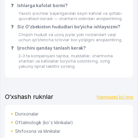
❓
Ishlarga kafolat bormi?
Yaxshi ijrochilar bajarilgandan keyin kafolat va qo‘llab-
quvvatlash beradi — shartlarni oldindan aniqlashtiring.
❓
Siz O'zbekiston hududlari bo‘yicha ishlaysizmi?
Chiqish hududi va uzoq joylar yoki nostandart vaqt
uchun qo‘shimcha to‘lovlar bor-yo‘qligini aniqlashtiring.
❓
Ijrochini qanday tanlash kerak?
2–3 ta kompaniyani tajriba, muddatlar, shartnoma
shartlari va kafolatlar bo‘yicha solishtiring, so‘ng
yakuniy tijorat taklifini so‘rang.
O‘xshash ruknlar
Hammasini ko'ring
Dorixonalar
Oftalmologik (ko'z klinikalar)
Shifoxona va klinikalar