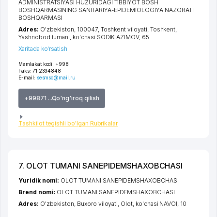
ADMINISTRATSIYASI HUZURIDAGI TIBBIYOT BOSH
BOSHQARMASINING SANITARIYA-EPIDEMIOLOGIYA NAZORATI
BOSHQARMASI
Adres:
O'zbekiston, 100047,
Toshkent viloyati
,
Toshkent
,
Yashnobod tumani
,
ko'chasi SODIK AZIMOV
, 65
Xaritada ko'rsatish
Mamlakat kodi:
+998
Faks:
71 2334848
E-mail:
sesmso@mail.ru
+99871 ...Qo'ng'iroq qilish
Tashkilot tegishli bo'lgan Rubrikalar
7. OLOT TUMANI SANEPIDEMSHAXOBCHASI
Yuridik nomi:
OLOT TUMANI SANEPIDEMSHAXOBCHASI
Brend nomi:
OLOT TUMANI SANEPIDEMSHAXOBCHASI
Adres:
O'zbekiston,
Buxoro viloyati
,
Olot
,
ko'chasi NAVOI
, 10