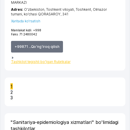
MARKAZI
Adres:
O'zbekiston,
Toshkent viloyati
,
Toshkent
,
Olmazor
tumani
,
ko'chasi QORASAROY
, 341
Xaritada ko'rsatish
Mamlakat kodi:
+998
Faks:
71 2480042
+99871 ...Qo'ng'iroq qilish
Tashkilot tegishli bo'lgan Rubrikalar
1
2
3
"Sanitariya-epidemiologiya xizmatlari" bo'limidagi
tashkilotlar