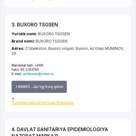
3. BUXORO TSGSEN
Yuridik nomi:
BUXORO TSGSEN
Brend nomi:
BUXORO TSGSEN
Adres:
O'zbekiston,
Buxoro viloyati
,
Buxoro
,
ko'chasi MUMINOV
,
29
Mamlakat kodi:
+998
Faks:
65 2233740
E-mail:
achilovam@inbox.ru
+99865 ...Qo'ng'iroq qilish
Tashkilot tegishli bo'lgan Rubrikalar
4. DAVLAT SANITARIYA EPIDEMIOLOGIYA
NAZORAT MARKAZI