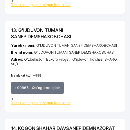
Tashkilot tegishli bo'lgan Rubrikalar
13. G'IJDUVON TUMANI
SANEPIDEMSHAXOBCHASI
Yuridik nomi:
G'IJDUVON TUMANI SANEPIDEMSHAXOBCHASI
Brend nomi:
G'IJDUVON TUMANI SANEPIDEMSHAXOBCHASI
Adres:
O'zbekiston,
Buxoro viloyati
,
G'ijduvon
,
ko'chasi SHARQ
,
50/1
Mamlakat kodi:
+998
+99865 ...Qo'ng'iroq qilish
Tashkilot tegishli bo'lgan Rubrikalar
14. KOGON SHAHAR DAVSANEPIDEMNAZORAT