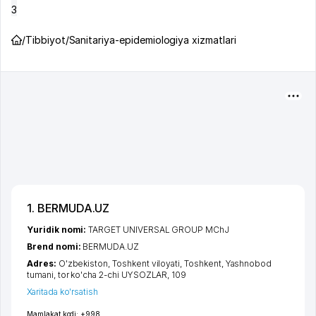
3
/
Tibbiyot
/
Sanitariya-epidemiologiya xizmatlari
1. BERMUDA.UZ
Yuridik nomi:
TARGET UNIVERSAL GROUP MChJ
Brend nomi:
BERMUDA.UZ
Adres:
O'zbekiston,
Toshkent viloyati
,
Toshkent
,
Yashnobod
tumani
,
tor ko'cha 2-chi UYSOZLAR
, 109
Xaritada ko'rsatish
Mamlakat kodi:
+998