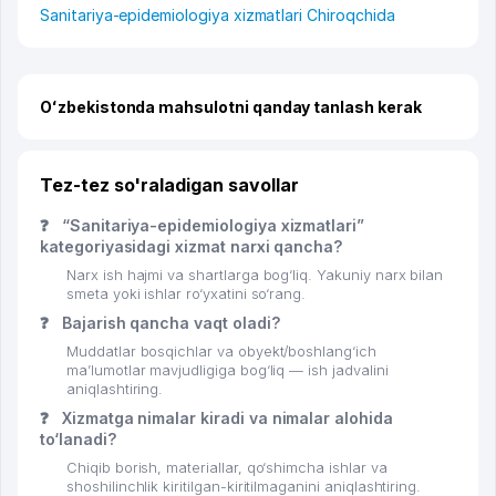
Sanitariya-epidemiologiya xizmatlari Chiroqchida
Oʻzbekistonda mahsulotni qanday tanlash kerak
Tez-tez so'raladigan savollar
❓
“Sanitariya-epidemiologiya xizmatlari”
kategoriyasidagi xizmat narxi qancha?
Narx ish hajmi va shartlarga bog‘liq. Yakuniy narx bilan
smeta yoki ishlar ro‘yxatini so‘rang.
❓
Bajarish qancha vaqt oladi?
Muddatlar bosqichlar va obyekt/boshlang‘ich
ma’lumotlar mavjudligiga bog‘liq — ish jadvalini
aniqlashtiring.
❓
Xizmatga nimalar kiradi va nimalar alohida
to‘lanadi?
Chiqib borish, materiallar, qo‘shimcha ishlar va
shoshilinchlik kiritilgan-kiritilmaganini aniqlashtiring.