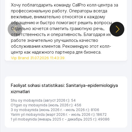
Хочу поблагодарить команду CallPro колл-центра за
профессиональную работу. Операторы всегда
вежливые, внимательно относятся к каждому
обращению и быстро помогают решить вопросы.
Отдельно хочется отметить грамотную речь,
ответственность и оперативность. Благодаря их
работе значительно улучшилось качество
обслуживания клиентов. Рекомендую этот колл-
центр как надежного партнера для бизнеса.
Vip Brand 31.07.2026 11:43:39
Faoliyat sohasi statistikasi: Sanitariya-epidemiologiya
xizmatlari
Shu oy mobaynida (август 2026 г.): 54
O'tgan oy mobaynida (июль 2026 г.): 456
3 oy mobaynida (июнь 2026 г. - июль 2026 г.): 8106
Yarim yil mobaynida (март 2026 г. - июль 2026 г.): 18672
1 yil mobaynida (январь 2025 г. - декабрь 2025 г.): 49086