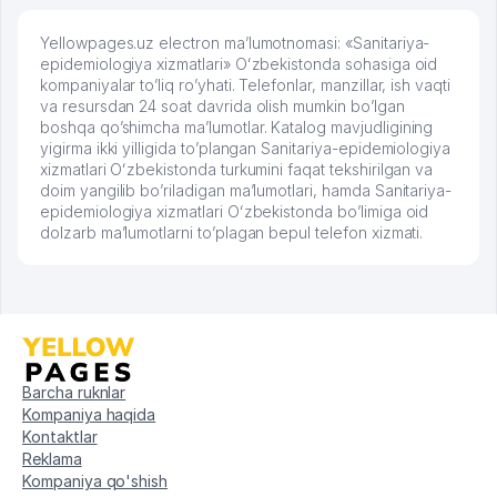
Yellowpages.uz electron ma’lumotnomasi: «Sanitariya-
epidemiologiya xizmatlari» Oʻzbekistonda sohasiga oid
kompaniyalar to’liq ro’yhati. Telefonlar, manzillar, ish vaqti
va resursdan 24 soat davrida olish mumkin bo’lgan
boshqa qo’shimcha ma’lumotlar. Katalog mavjudligining
yigirma ikki yilligida to’plangan Sanitariya-epidemiologiya
xizmatlari Oʻzbekistonda turkumini faqat tekshirilgan va
doim yangilib bo’riladigan ma’lumotlari, hamda Sanitariya-
epidemiologiya xizmatlari Oʻzbekistonda bo’limiga oid
dolzarb ma’lumotlarni to’plagan bepul telefon xizmati.
Barcha ruknlar
Kompaniya haqida
Kontaktlar
Reklama
Kompaniya qo'shish