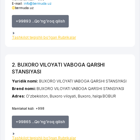
E-mail:
info@bermuda.uz
bermuda.uz
+99893 ...Qo'ng'iroq qilish
Tashkilot tegishli bo'lgan Rubrikalar
2. BUXORO VILOYATI VABOGA QARSHI
STANSIYASI
Yuridik nomi:
BUXORO VILOYATI VABOGA QARSHI STANSIYASI
Brend nomi:
BUXORO VILOYATI VABOGA QARSHI STANSIYASI
Adres:
O'zbekiston,
Buxoro viloyati
,
Buxoro
,
halqa BOBUR
Mamlakat kodi:
+998
+99865 ...Qo'ng'iroq qilish
Tashkilot tegishli bo'lgan Rubrikalar