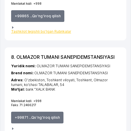
Mamlakat kodi:
+998
+99865 ...Qo'ng'iroq qilish
Tashkilot tegishli bo'lgan Rubrikalar
8. OLMAZOR TUMANI SANEPIDEMSTANSIYASI
Yuridik nomi:
OLMAZOR TUMANI SANEPIDEMSTANSIYASI
Brend nomi:
OLMAZOR TUMANI SANEPIDEMSTANSIYASI
Adres:
O'zbekiston,
Toshkent viloyati
,
Toshkent
,
Olmazor
tumani
,
ko'chasi TALABALAR
, 54
Mo‘ljal:
bank "XALK BANK
Mamlakat kodi:
+998
Faks:
71 2466217
+99871 ...Qo'ng'iroq qilish