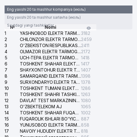
Eng yaxshi 20 ta mashhur kompaniya (июль)
Eng yaxshi 20 ta mashhur sarlavha (июль)
Saytdagi yangi tashkilotlar
№
Nomi
1
YASHNOBOD ELEKTR TARMOG'I NOSOZLIKLARI XIZMATI
3182
2
CHILONZOR ELEKTR TARMOG'I NOSOZLIK XIZMATI
2459
3
O'ZBEKISTON RESPUBLIKASI BOSH PROKURATURASI ISHONCH TELEFONI
2411
4
OLMAZOR ELEKTR TARMOG'I NOSOZLIKLARI XIZMATI
2172
5
UCH-TEPA ELEKTR TARMOG'I NOSOZLIKLARI XIZMATI
1418
6
TOSHKENT SHAHAR ELEKTR TARMOQLARI KORXONASI AJ
1417
7
SHAYXONTOHUR ELEKTR TARMOG'I NOSOZLIKLARINI TUZATISH XIZMATI
1407
8
SAMARQAND ELEKTR TARMOQLARI AJ
1398
9
SURXONDARYO ELEKTR TARMOQLARI AJ
1378
10
TOSHKENT TUMANI ELEKTR TARMOG'I AVARIYA XIZMATI
1286
11
TOSHKENT SHAHRI TASHKILOT TELEFONLARI HAQIDA MA'LUMOT BYUROSI
1263
12
DAVLAT TEST MARKAZINING ISHONCH TELEFONLARI
1080
13
O'ZBEKTELEKOM AJ
1065
14
TOSHKENT SHAHAR FUQAROLIK ISHLARI BO'YICHA SUDI
1002
15
FUQAROLIK ISHLARI BO'YICHA YAKKASAROY TUMANLARARO SUDI
887
16
YUNUSOBOD ELEKTR TARMOG'I NOSOZLIKLARI XIZMATI
858
17
NAVOIY HUDUDIY ELEKTR TARMOQLARI KORXONASI AJ
818