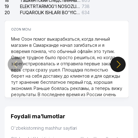
18
Ташкентский следственный изолятор
805
19
ELEKTRTARMOG'I NOSOZLIKLARINI TO'ZATISH SERGELI XIZMATI
738
20
FUQAROLIK ISHLARI BO'YICHA UCH-TEPA TUMANI SUDI
634
OZON MChJ
Мне Озон помог выкарабкаться, когда личный
магазин в Самарканде начал загибаться и я
вовремя поняла, что обычный офлайн это тупик.
Самое трудное было просто решиться, но когда
зарегистрировалась и отправила первые заказы,
весь страх сразу ушел. Площадка полностью
берет на себя доставку до клиентов и для одежды
тут хранение бесплатное первый год, хорошая
экономия. Раньше боялась рекламы, а теперь вижу
результаты. В последнее время из России очень
много заказывают, а вначале только по
Узбекистану брали, но вяло. Удалось раскрутиться,
дальше развиваюсь потихоньку😊
Foydali ma'lumotlar
Hamida 03.08.2026 12:45:39
O'zbekistonning mashhur saytlari