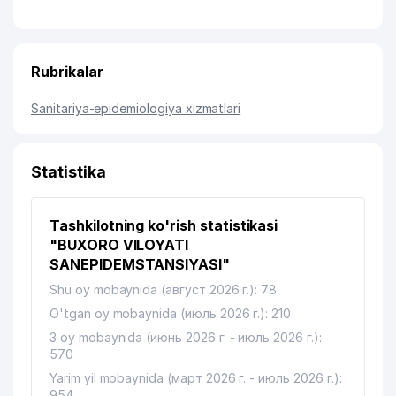
Rubrikalar
Sanitariya-epidemiologiya xizmatlari
Statistika
Tashkilotning ko'rish statistikasi
"BUXORO VILOYATI
SANEPIDEMSTANSIYASI"
Shu oy mobaynida (август 2026 г.): 78
O'tgan oy mobaynida (июль 2026 г.): 210
3 oy mobaynida (июнь 2026 г. - июль 2026 г.):
570
Yarim yil mobaynida (март 2026 г. - июль 2026 г.):
954