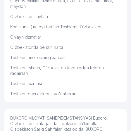
O'lchov birliklari tizimi: massa, uzunlik, tezlik, ma'lumot,
maydon
O'zbekiston saytlari
Kommunal (uy-joy) tariflari Toshkent, O‘zbekiston
Onlayn xizmatlar
O'zbekistonda benzin narxi
Toshkent metrosining xaritasi
Toshkent shahri, O'zbekiston favqulodda telefon
raqamlari
Toshkent xaritasi
Toshkentdagi avtobus yo'nalishlari
BUXORO VILOYATI SANEPIDEMSTANSIYASI Buxoro,
O'zbekiston mintaqasida – dolzarb ma’lumotlar
O’zbekiston Sariq Sahifalari katalogida. BUXORO