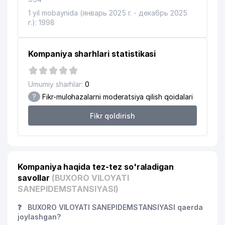
1 yil mobaynida (январь 2025 г. - декабрь 2025
г.): 1998
Kompaniya sharhlari statistikasi
Umumiy sharhlar:
0
?
Fikr-mulohazalarni moderatsiya qilish qoidalari
Fikr qoldirish
Kompaniya haqida tez-tez so'raladigan
savollar
(BUXORO VILOYATI
SANEPIDEMSTANSIYASI)
❓
BUXORO VILOYATI SANEPIDEMSTANSIYASI qaerda
joylashgan?