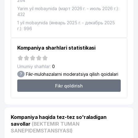
264
Yarim yil mobaynida (март 2026 г. - июль 2026 г.):
432
1 yil mobaynida (январь 2025 г. - декабрь 2025
г.): 996
Kompaniya sharhlari statistikasi
Umumiy sharhlar:
0
?
Fikr-mulohazalarni moderatsiya qilish qoidalari
Fikr qoldirish
Kompaniya haqida tez-tez so'raladigan
savollar
(BEKTEMIR TUMAN
SANEPIDEMSTANSIYASI)