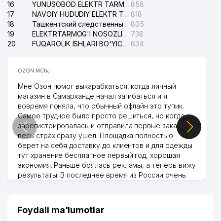
16
YUNUSOBOD ELEKTR TARMOG'I NOSOZLIKLARI XIZMATI
858
17
NAVOIY HUDUDIY ELEKTR TARMOQLARI KORXONASI AJ
818
18
Ташкентский следственный изолятор
805
19
ELEKTRTARMOG'I NOSOZLIKLARINI TO'ZATISH SERGELI XIZMATI
738
20
FUQAROLIK ISHLARI BO'YICHA UCH-TEPA TUMANI SUDI
634
OZON MChJ
Мне Озон помог выкарабкаться, когда личный
магазин в Самарканде начал загибаться и я
вовремя поняла, что обычный офлайн это тупик.
Самое трудное было просто решиться, но когда
зарегистрировалась и отправила первые заказы,
весь страх сразу ушел. Площадка полностью
берет на себя доставку до клиентов и для одежды
тут хранение бесплатное первый год, хорошая
экономия. Раньше боялась рекламы, а теперь вижу
результаты. В последнее время из России очень
много заказывают, а вначале только по
Узбекистану брали, но вяло. Удалось раскрутиться,
дальше развиваюсь потихоньку😊
Foydali ma'lumotlar
Hamida 03.08.2026 12:45:39