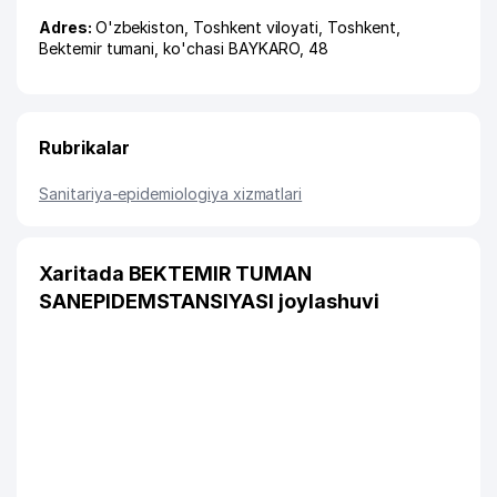
Adres:
O'zbekiston,
Toshkent viloyati
,
Toshkent
,
Bektemir tumani
,
ko'chasi BAYKARO
, 48
Rubrikalar
Sanitariya-epidemiologiya xizmatlari
Xaritada BEKTEMIR TUMAN
SANEPIDEMSTANSIYASI joylashuvi