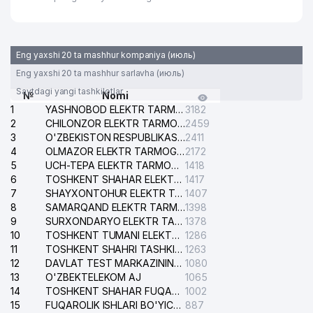
Eng yaxshi 20 ta mashhur kompaniya (июль)
Eng yaxshi 20 ta mashhur sarlavha (июль)
Saytdagi yangi tashkilotlar
№
Nomi
1
YASHNOBOD ELEKTR TARMOG'I NOSOZLIKLARI XIZMATI
3182
2
CHILONZOR ELEKTR TARMOG'I NOSOZLIK XIZMATI
2459
3
O'ZBEKISTON RESPUBLIKASI BOSH PROKURATURASI ISHONCH TELEFONI
2411
4
OLMAZOR ELEKTR TARMOG'I NOSOZLIKLARI XIZMATI
2172
5
UCH-TEPA ELEKTR TARMOG'I NOSOZLIKLARI XIZMATI
1418
6
TOSHKENT SHAHAR ELEKTR TARMOQLARI KORXONASI AJ
1417
7
SHAYXONTOHUR ELEKTR TARMOG'I NOSOZLIKLARINI TUZATISH XIZMATI
1407
8
SAMARQAND ELEKTR TARMOQLARI AJ
1398
9
SURXONDARYO ELEKTR TARMOQLARI AJ
1378
10
TOSHKENT TUMANI ELEKTR TARMOG'I AVARIYA XIZMATI
1286
11
TOSHKENT SHAHRI TASHKILOT TELEFONLARI HAQIDA MA'LUMOT BYUROSI
1263
12
DAVLAT TEST MARKAZINING ISHONCH TELEFONLARI
1080
13
O'ZBEKTELEKOM AJ
1065
14
TOSHKENT SHAHAR FUQAROLIK ISHLARI BO'YICHA SUDI
1002
15
FUQAROLIK ISHLARI BO'YICHA YAKKASAROY TUMANLARARO SUDI
887