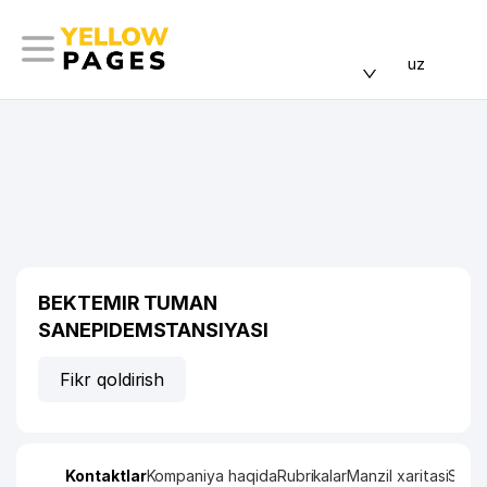
uz
BEKTEMIR TUMAN
SANEPIDEMSTANSIYASI
Fikr qoldirish
Kontaktlar
Kompaniya haqida
Rubrikalar
Manzil xaritasi
Stati