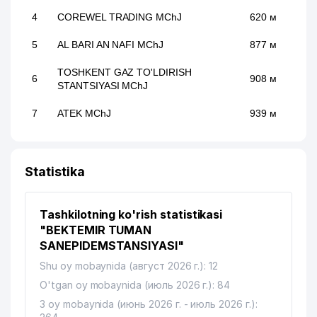
4
COREWEL TRADING MChJ
620 м
5
AL BARI AN NAFI MChJ
877 м
TOSHKENT GAZ TO'LDIRISH
6
908 м
STANTSIYASI MChJ
7
ATEK MChJ
939 м
Statistika
Tashkilotning ko'rish statistikasi
"BEKTEMIR TUMAN
SANEPIDEMSTANSIYASI"
Shu oy mobaynida (август 2026 г.): 12
O'tgan oy mobaynida (июль 2026 г.): 84
3 oy mobaynida (июнь 2026 г. - июль 2026 г.):