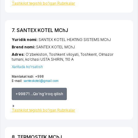
Tashkilot tegishli bo'lgan Rubrikalar
7. SANTEX KOTEL MChJ
Yuridik nomi:
SANTEX KOTEL HEATING SISTEMS MChJ
Brend nomi:
SANTEX KOTEL MChJ
Adres:
O'zbekiston,
Toshkent viloyati
,
Toshkent
,
Olmazor
tumani
,
ko'chasi USTA SHIRIN
, 110 A
Xaritada ko'rsatish
Mamlakat kodi:
+998
E-mail:
santexkotel@gmail.com
+99871 ...Qo'ng'iroq qilish
Tashkilot tegishli bo'lgan Rubrikalar
8. TERMOSTEK MChJ