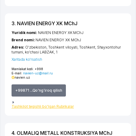
3. NAVIEN ENERGY XK MChJ
Yuridik nomi:
NAVIEN ENERGY XK MChJ
Brend nomi:
NAVIEN ENERGY XK MChJ
Adres:
O'zbekiston,
Toshkent viloyati
,
Toshkent
,
Shayxontohur
tumani
,
ko'chasi LABZAK
, 1
Xaritada ko'rsatish
Mamlakat kodi:
+998
E-mail:
navien-uz@mail.ru
navien.uz
+99871 ...Qo'ng'iroq qilish
Tashkilot tegishli bo'lgan Rubrikalar
4. OLMALIQ METALL KONSTRUKSIYA MChJ