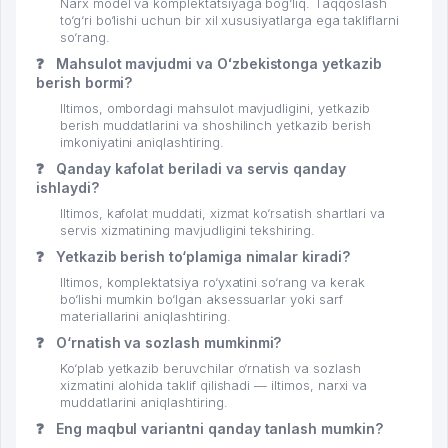
Narx model va komplektatsiyaga bog‘liq. Taqqoslash
to‘g‘ri bo‘lishi uchun bir xil xususiyatlarga ega takliflarni
so‘rang.
❓
Mahsulot mavjudmi va Oʻzbekistonga yetkazib
berish bormi?
Iltimos, ombordagi mahsulot mavjudligini, yetkazib
berish muddatlarini va shoshilinch yetkazib berish
imkoniyatini aniqlashtiring.
❓
Qanday kafolat beriladi va servis qanday
ishlaydi?
Iltimos, kafolat muddati, xizmat ko‘rsatish shartlari va
servis xizmatining mavjudligini tekshiring.
❓
Yetkazib berish to‘plamiga nimalar kiradi?
Iltimos, komplektatsiya ro‘yxatini so‘rang va kerak
bo‘lishi mumkin bo‘lgan aksessuarlar yoki sarf
materiallarini aniqlashtiring.
❓
O‘rnatish va sozlash mumkinmi?
Ko‘plab yetkazib beruvchilar o‘rnatish va sozlash
xizmatini alohida taklif qilishadi — iltimos, narxi va
muddatlarini aniqlashtiring.
❓
Eng maqbul variantni qanday tanlash mumkin?