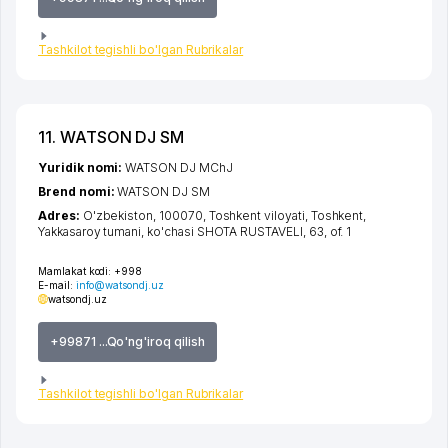
Tashkilot tegishli bo'lgan Rubrikalar
11. WATSON DJ SM
Yuridik nomi:
WATSON DJ MChJ
Brend nomi:
WATSON DJ SM
Adres:
O'zbekiston, 100070,
Toshkent viloyati
,
Toshkent
,
Yakkasaroy tumani
,
ko'chasi SHOTA RUSTAVELI
, 63, of. 1
Mamlakat kodi:
+998
E-mail:
info@watsondj.uz
watsondj.uz
+99871 ...Qo'ng'iroq qilish
Tashkilot tegishli bo'lgan Rubrikalar