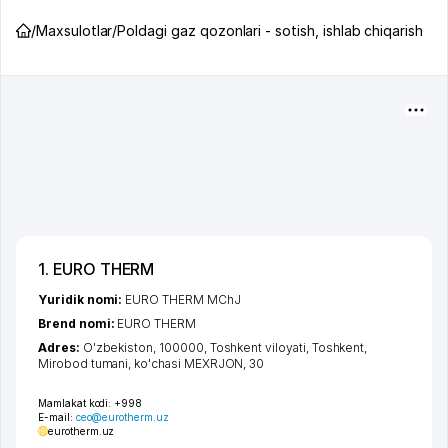
/
Maxsulotlar
/
Poldagi gaz qozonlari - sotish, ishlab chiqarish
1. EURO THERM
Yuridik nomi:
EURO THERM MChJ
Brend nomi:
EURO THERM
Adres:
O'zbekiston, 100000,
Toshkent viloyati
,
Toshkent
,
Mirobod tumani
,
ko'chasi MEXRJON
, 30
Mamlakat kodi:
+998
E-mail:
ceo@eurotherm.uz
eurotherm.uz