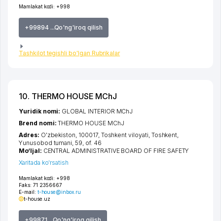
Mamlakat kodi:
+998
+99894 ...Qo'ng'iroq qilish
Tashkilot tegishli bo'lgan Rubrikalar
10. THERMO HOUSE MChJ
Yuridik nomi:
GLOBAL INTERIOR MChJ
Brend nomi:
THERMO HOUSE MChJ
Adres:
O'zbekiston, 100017,
Toshkent viloyati
,
Toshkent
,
Yunusobod tumani
, 59, of. 46
Mo‘ljal:
CENTRAL ADMINISTRATIVE BOARD OF FIRE SAFETY
Xaritada ko'rsatish
Mamlakat kodi:
+998
Faks:
71 2356667
E-mail:
t-house@inbox.ru
t-house.uz
+99871 ...Qo'ng'iroq qilish