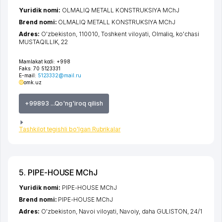
Yuridik nomi:
OLMALIQ METALL KONSTRUKSIYA MChJ
Brend nomi:
OLMALIQ METALL KONSTRUKSIYA MChJ
Adres:
O'zbekiston, 110010,
Toshkent viloyati
,
Olmaliq
,
ko'chasi
MUSTAQILLIK
, 22
Mamlakat kodi:
+998
Faks:
70 5123331
E-mail:
5123332@mail.ru
omk.uz
+99893 ...Qo'ng'iroq qilish
Tashkilot tegishli bo'lgan Rubrikalar
5. PIPE-HOUSE MChJ
Yuridik nomi:
PIPE-HOUSE MChJ
Brend nomi:
PIPE-HOUSE MChJ
Adres:
O'zbekiston,
Navoi viloyati
,
Navoiy
,
daha GULISTON
, 24/1