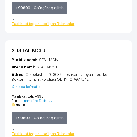
+99890 ...Qo'ng'iroq qilish
Tashkilot tegishli bo'lgan Rubrikalar
2. ISTAL MChJ
Yuridik nomi:
ISTAL MChJ
Brend nomi:
ISTAL MChJ
Adres:
O'zbekiston, 100033,
Toshkent viloyati
,
Toshkent
,
Bektemir tumani
,
ko'chasi OLTINTOPGAN
, 12
Xaritada ko'rsatish
Mamlakat kodi:
+998
E-mail:
marketing@istal.uz
istal.uz
+99893 ...Qo'ng'iroq qilish
Tashkilot tegishli bo'lgan Rubrikalar