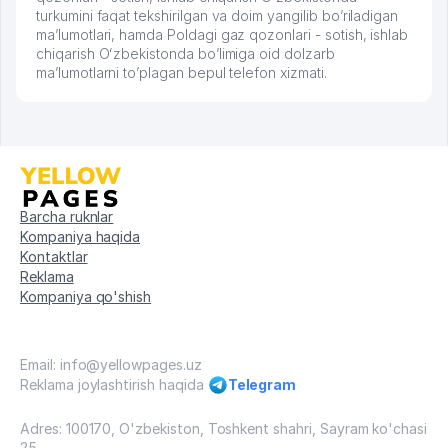
turkumini faqat tekshirilgan va doim yangilib bo’riladigan
ma’lumotlari, hamda Poldagi gaz qozonlari - sotish, ishlab
chiqarish Oʻzbekistonda bo’limiga oid dolzarb
ma’lumotlarni to’plagan bepul telefon xizmati.
Barcha ruknlar
Kompaniya haqida
Kontaktlar
Reklama
Kompaniya qo'shish
Email: info@yellowpages.uz
Reklama joylashtirish haqida
Telegram
Adres: 100170, O'zbekiston, Toshkent shahri, Sayram ko'chasi
25.