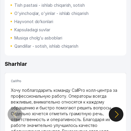
Tish pastasi - ishlab chiqarish, sotish
O'yinchoqlar, o'yinlar - ishlab chiqarish
Hayvonot do‘konlari
Kapsuladagi suvlar
Musiqa cholg‘u asboblari
Qandillar - sotish, ishlab chiqarish
Sharhlar
CallPro
Хочу поблагодарить команду CallPro колл-центра за
профессиональную работу. Операторы всегда
вежливые, внимательно относятся к каждому
обращению и быстро помогают решить вопросы.
Отдельно хочется отметить грамотную речь,
ответственность и оперативность. Благодаря их
работе значительно улучшилось качество