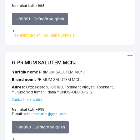
Mamlakat kodi:
+998
+99891 ...Qo'ng'iroq qilish
Tashkilot tegishli bo'lgan Rubrikalar
6. PRIMUM SALUTEM MChJ
Yuridik nomi:
PRIMUM SALUTEM MChJ
Brend nomi:
PRIMUM SALUTEM MChJ
Adres:
O'zbekiston, 100180,
Toshkent viloyati
,
Toshkent
,
Yunusobod tumani
,
daha YUNUS-OBOD-12
, 2
Xaritada ko'rsatish
Mamlakat kodi:
+998
E-mail:
primumsalutem@gmail.com
+99890 ...Qo'ng'iroq qilish