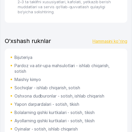
2–3 ta taklifni xususiyatlari, kafolati, yetkazib berish
muddatlari va servis qo‘llab-quvvatlash qulayligi
bo‘yicha solishtiring.
O‘xshash ruknlar
Hammasini ko'ring
Bijuteriya
Pardoz va atir-upa mahsulotlari - ishlab chiqarish,
sotish
Maishiy kimyo
Sochiqlar - ishlab chiqarish, sotish
Oshxona dudburonlar - sotish, ishlab chiqarish
Yapon darpardalari - sotish, tikish
Bolalarning qishki kurtkalari - sotish, tikish
Ayollarning qishki kurtkalari - sotish, tikish
Oyinalar - sotish, ishlab chiqarish