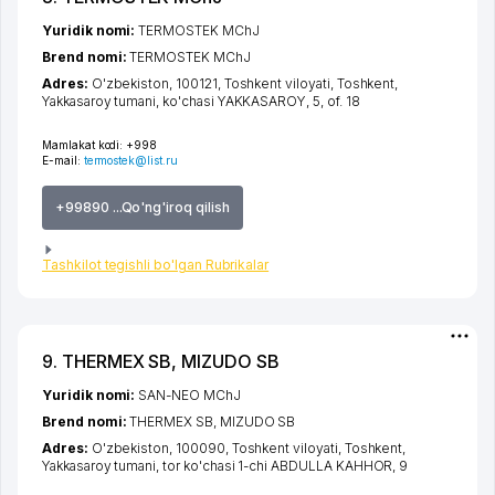
Yuridik nomi:
TERMOSTEK MChJ
Brend nomi:
TERMOSTEK MChJ
Adres:
O'zbekiston, 100121,
Toshkent viloyati
,
Toshkent
,
Yakkasaroy tumani
,
ko'chasi YAKKASAROY
, 5, of. 18
Mamlakat kodi:
+998
E-mail:
termostek@list.ru
+99890 ...Qo'ng'iroq qilish
Tashkilot tegishli bo'lgan Rubrikalar
9. THERMEX SB, MIZUDO SB
Yuridik nomi:
SAN-NEO MChJ
Brend nomi:
THERMEX SB, MIZUDO SB
Adres:
O'zbekiston, 100090,
Toshkent viloyati
,
Toshkent
,
Yakkasaroy tumani
,
tor ko'chasi 1-chi ABDULLA KAHHOR
, 9