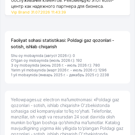
обслуживания клиентов. Рекомендую этот колл-
центр как надежного партнера для бизнеса.
Vip Brand 31.07.2026 11:43:39
Faoliyat sohasi statistikasi: Poldagi gaz qozonlari -
sotish, ishlab chiqarish
Shu oy mobaynida (август 2026 г.): 0
O'tgan oy mobaynida (июль 2026 г.): 192
3 oy mobaynida (июнь 2026 г. - июль 2026 г.): 780
Yarim yil mobaynida (март 2026 г. - июль 2026 г.): 1296
1 yil mobaynida (январь 2025 г. - декабрь 2025 г.): 2238
Yellowpages.uz electron ma’lumotnomasi: «Poldagi gaz
qozonlari - sotish, ishlab chiqarish» Oʻzbekistonda
sohasiga oid kompaniyalar to’liq ro’yhati. Telefonlar,
manzillar, ish vaqti va resursdan 24 soat davrida olish
mumkin bo’lgan boshqa qo’shimcha ma’lumotlar. Katalog
mavjudligining yigirma ikki yilligida to’plangan Poldagi gaz
qozonlari - sotish, ishlab chiqarish Oʻzbekistonda