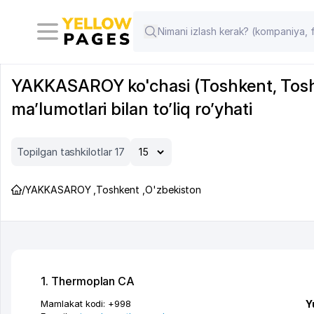
YAKKASAROY ko'chasi (Toshkent, Toshken
ma’lumotlari bilan to’liq ro’yhati
Topilgan tashkilotlar 17
/
YAKKASAROY
,
Toshkent
,
O'zbekiston
1. Thermoplan CA
Mamlakat kodi:
+998
Y