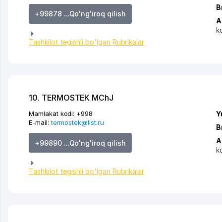
B
+99878 ...Qo'ng'iroq qilish
A
k
Tashkilot tegishli bo'lgan Rubrikalar
10. TERMOSTEK MChJ
Mamlakat kodi:
+998
Y
E-mail:
termostek@list.ru
B
A
+99890 ...Qo'ng'iroq qilish
k
Tashkilot tegishli bo'lgan Rubrikalar