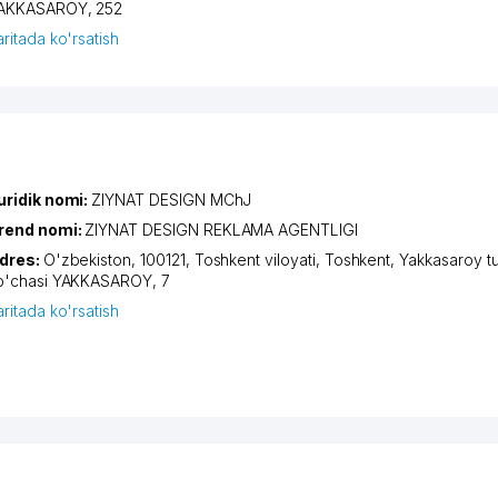
AKKASAROY
, 252
aritada ko'rsatish
uridik nomi:
ZIYNAT DESIGN MChJ
rend nomi:
ZIYNAT DESIGN REKLAMA AGENTLIGI
dres:
O'zbekiston, 100121,
Toshkent viloyati
,
Toshkent
,
Yakkasaroy t
o'chasi YAKKASAROY
, 7
aritada ko'rsatish