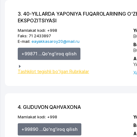
3. 40-YILLARDA YAPONIYA FUQAROLARINING O'
EKSPOZITSIYASI
Mamlakat kodi:
+998
Y
Faks:
71 2433897
B
E-mail:
eayakkasaroy20@mail.ru
B
B
+99871 ...Qo'ng'iroq qilish
A
Y
Tashkilot tegishli bo'lgan Rubrikalar
X
4. GIJDUVON QAHVAXONA
Mamlakat kodi:
+998
Y
B
+99890 ...Qo'ng'iroq qilish
A