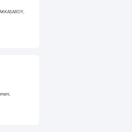
 YAKKASAROY
,
umani
,