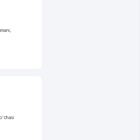
umani
,
o'chasi