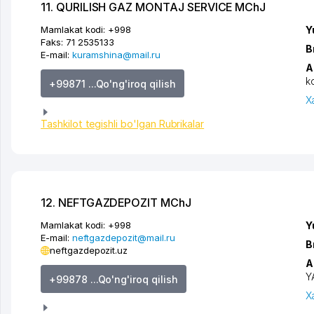
11. QURILISH GAZ MONTAJ SERVICE MChJ
Mamlakat kodi:
+998
Y
Faks:
71 2535133
B
E-mail:
kuramshina@mail.ru
A
k
+99871 ...Qo'ng'iroq qilish
X
Tashkilot tegishli bo'lgan Rubrikalar
12. NEFTGAZDEPOZIT MChJ
Mamlakat kodi:
+998
Y
E-mail:
neftgazdepozit@mail.ru
B
neftgazdepozit.uz
A
Y
+99878 ...Qo'ng'iroq qilish
X