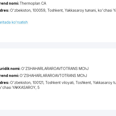
rend nomi:
Thermoplan CA
dres:
O'zbekiston, 100059,
Toshkent
,
Yakkasaroy tumani
,
ko'chasi
aritada ko'rsatish
uridik nomi:
O'ZSHAHARLARAROAVTOTRANS MChJ
rend nomi:
O'ZSHAHARLARAROAVTOTRANS MChJ
dres:
O'zbekiston, 100121,
Toshkent viloyati
,
Toshkent
,
Yakkasaroy t
o'chasi YAKKASAROY
, 5