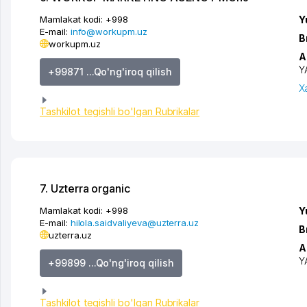
Mamlakat kodi:
+998
Y
E-mail:
info@workupm.uz
B
workupm.uz
A
Y
+99871 ...Qo'ng'iroq qilish
X
Tashkilot tegishli bo'lgan Rubrikalar
7. Uzterra organic
Mamlakat kodi:
+998
Y
E-mail:
hilola.saidvaliyeva@uzterra.uz
B
uzterra.uz
A
Y
+99899 ...Qo'ng'iroq qilish
Tashkilot tegishli bo'lgan Rubrikalar