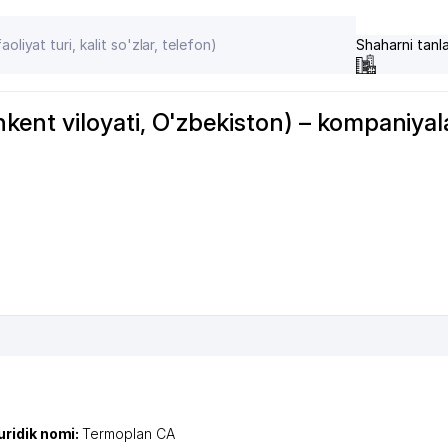
Shaharni tanl
t viloyati, O'zbekiston) – kompaniyalar
uridik nomi:
Termoplan CA