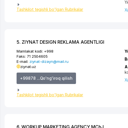
Y
Tashkilot tegishli bo'lgan Rubrikalar
X
5. ZIYNAT DESIGN REKLAMA AGENTLIGI
Mamlakat kodi:
+998
Y
Faks:
71 2504605
B
E-mail:
ziynat-dizayn@mail.ru
ziynat.uz
A
k
+99878 ...Qo'ng'iroq qilish
X
Tashkilot tegishli bo'lgan Rubrikalar
6. WORKUP MARKETING AGENCY MChJ