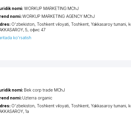
uridik nomi:
WORKUP MARKETING MChJ
rend nomi:
WORKUP MARKETING AGENCY MChJ
dres:
O'zbekiston,
Toshkent viloyati
,
Toshkent
,
Yakkasaroy tumani
,
k
AKKASAROY
, 5, офис 47
aritada ko'rsatish
uridik nomi:
Bek corp trade MChJ
rend nomi:
Uzterra organic
dres:
O'zbekiston,
Toshkent viloyati
,
Toshkent
,
Yakkasaroy tumani
,
k
AKKASAROY
, 1а