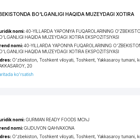
ZBEKISTONDA BO'LGANLIGI HAQIDA MUZEYDAGI XOTIRA
uridik nomi:
40-YILLARDA YAPONIYA FUQAROLARINING O'ZBEKIST
O'LGANLIGI HAQIDA MUZEYDAGI XOTIRA EKSPOZITSIYASI
rend nomi:
40-YILLARDA YAPONIYA FUQAROLARINING O'ZBEKIST
O'LGANLIGI HAQIDA MUZEYDAGI XOTIRA EKSPOZITSIYASI
dres:
O'zbekiston,
Toshkent viloyati
,
Toshkent
,
Yakkasaroy tumani
,
k
AKKASAROY
, 20
aritada ko'rsatish
uridik nomi:
GURMAN READY FOODS MChJ
rend nomi:
GIJDUVON QAHVAXONA
dres:
O'zbekiston,
Toshkent viloyati
,
Toshkent
,
Yakkasaroy tumani
,
k