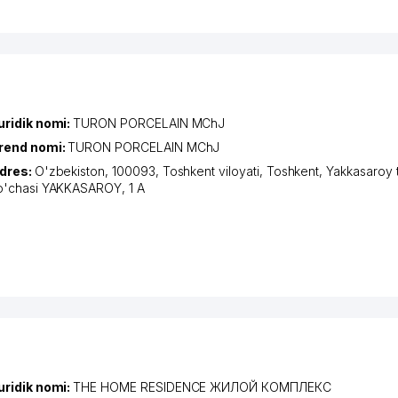
uridik nomi:
TURON PORCELAIN MChJ
rend nomi:
TURON PORCELAIN MChJ
dres:
O'zbekiston, 100093,
Toshkent viloyati
,
Toshkent
,
Yakkasaroy 
o'chasi YAKKASAROY
, 1 А
uridik nomi:
THE HOME RESIDENCE ЖИЛОЙ КОМПЛЕКС