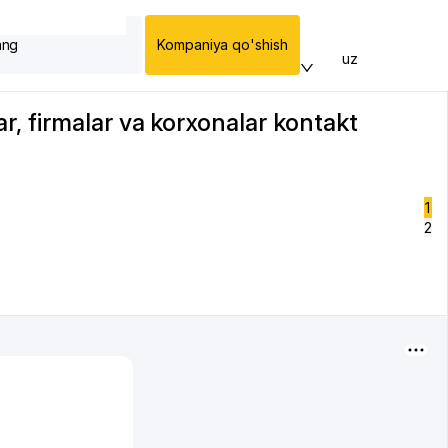
ang
Kompaniya qo'shish
uz
, firmalar va korxonalar kontakt
1
2