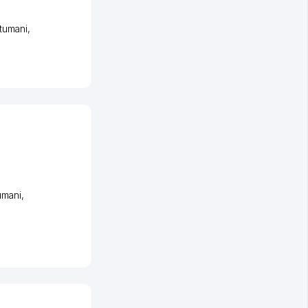
tumani
,
umani
,