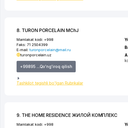
8. TURON PORCELAIN MChJ
Mamlakat kodi:
+998
Y
Faks:
71 2504399
B
E-mail:
turonporcelain@mail.ru
turonporcelain.uz
A
k
+99895 ...Qo'ng'iroq qilish
Tashkilot tegishli bo'lgan Rubrikalar
9. THE HOME RESIDENCE ЖИЛОЙ КОМПЛЕКС
Mamlakat kodi:
+998
Y