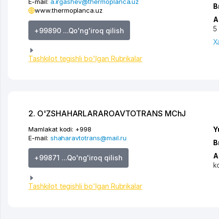
E-mail:
a.irgashev@thermoplanca.uz
B
www.thermoplanca.uz
A
5
+99890 ...Qo'ng'iroq qilish
X
Tashkilot tegishli bo'lgan Rubrikalar
2. O'ZSHAHARLARAROAVTOTRANS MChJ
Mamlakat kodi:
+998
Y
E-mail:
shaharavtotrans@mail.ru
B
A
+99871 ...Qo'ng'iroq qilish
k
Tashkilot tegishli bo'lgan Rubrikalar