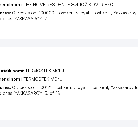
rend nomi:
THE HOME RESIDENCE ЖИЛОЙ КОМПЛЕКС
dres:
O'zbekiston, 100000,
Toshkent viloyati
,
Toshkent
,
Yakkasaroy 
o'chasi YAKKASAROY
, 7
uridik nomi:
TERMOSTEK MChJ
rend nomi:
TERMOSTEK MChJ
dres:
O'zbekiston, 100121,
Toshkent viloyati
,
Toshkent
,
Yakkasaroy t
o'chasi YAKKASAROY
, 5, of. 18