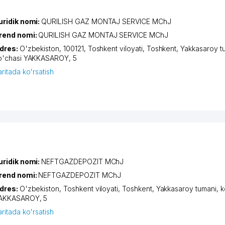
uridik nomi:
QURILISH GAZ MONTAJ SERVICE MChJ
rend nomi:
QURILISH GAZ MONTAJ SERVICE MChJ
dres:
O'zbekiston, 100121,
Toshkent viloyati
,
Toshkent
,
Yakkasaroy t
o'chasi YAKKASAROY
, 5
aritada ko'rsatish
uridik nomi:
NEFTGAZDEPOZIT MChJ
rend nomi:
NEFTGAZDEPOZIT MChJ
dres:
O'zbekiston,
Toshkent viloyati
,
Toshkent
,
Yakkasaroy tumani
,
k
AKKASAROY
, 5
aritada ko'rsatish