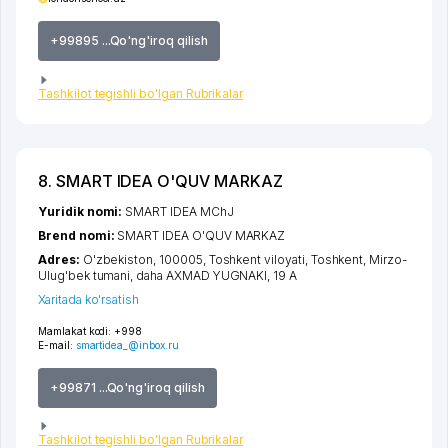
+99895 ...Qo'ng'iroq qilish
Tashkilot tegishli bo'lgan Rubrikalar
8. SMART IDEA O'QUV MARKAZ
Yuridik nomi:
SMART IDEA MChJ
Brend nomi:
SMART IDEA O'QUV MARKAZ
Adres:
O'zbekiston, 100005,
Toshkent viloyati
,
Toshkent
,
Mirzo-
Ulug'bek tumani
,
daha AXMAD YUGNAKI
, 19 A
Xaritada ko'rsatish
Mamlakat kodi:
+998
E-mail:
smartidea_@inbox.ru
+99871 ...Qo'ng'iroq qilish
Tashkilot tegishli bo'lgan Rubrikalar