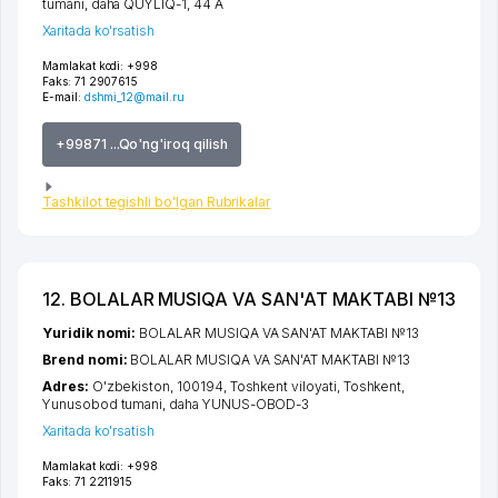
tumani
,
daha QUYLIQ-1
, 44 A
Xaritada ko'rsatish
Mamlakat kodi:
+998
Faks:
71 2907615
E-mail:
dshmi_12@mail.ru
+99871 ...Qo'ng'iroq qilish
Tashkilot tegishli bo'lgan Rubrikalar
12. BOLALAR MUSIQA VA SAN'AT MAKTABI №13
Yuridik nomi:
BOLALAR MUSIQA VA SAN'AT MAKTABI №13
Brend nomi:
BOLALAR MUSIQA VA SAN'AT MAKTABI №13
Adres:
O'zbekiston, 100194,
Toshkent viloyati
,
Toshkent
,
Yunusobod tumani
,
daha YUNUS-OBOD-3
Xaritada ko'rsatish
Mamlakat kodi:
+998
Faks:
71 2211915