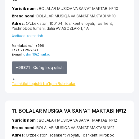
Yuridik nomi:
BOLALAR MUSIQA VA SAN'AT MAKTABI № 10
Brend nomi:
BOLALAR MUSIQA VA SAN'AT MAKTABI № 10
Adres:
O'zbekiston, 100104,
Toshkent viloyati
,
Toshkent
,
Yashnobod tumani
,
daha AVIASOZLAR-1
, 1 А
Xaritada ko'rsatish
Mamlakat kodi:
+998
Faks:
71 2977341
E-mail:
dshmi10@mail.ru
+99871 ...Qo'ng'iroq qilish
Tashkilot tegishli bo'lgan Rubrikalar
11. BOLALAR MUSIQA VA SAN'AT MAKTABI №12
Yuridik nomi:
BOLALAR MUSIQA VA SAN'AT MAKTABI №12
Brend nomi:
BOLALAR MUSIQA VA SAN'AT MAKTABI №12
Adres:
O'zbekiston,
Toshkent viloyati
,
Toshkent
,
Mirobod