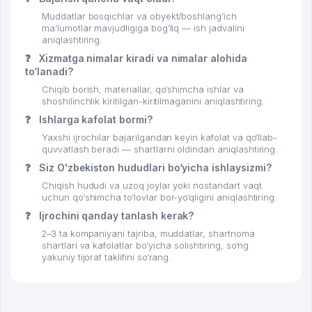
Muddatlar bosqichlar va obyekt/boshlang‘ich
ma’lumotlar mavjudligiga bog‘liq — ish jadvalini
aniqlashtiring.
❓
Xizmatga nimalar kiradi va nimalar alohida
to‘lanadi?
Chiqib borish, materiallar, qo‘shimcha ishlar va
shoshilinchlik kiritilgan-kiritilmaganini aniqlashtiring.
❓
Ishlarga kafolat bormi?
Yaxshi ijrochilar bajarilgandan keyin kafolat va qo‘llab-
quvvatlash beradi — shartlarni oldindan aniqlashtiring.
❓
Siz O'zbekiston hududlari bo‘yicha ishlaysizmi?
Chiqish hududi va uzoq joylar yoki nostandart vaqt
uchun qo‘shimcha to‘lovlar bor-yo‘qligini aniqlashtiring.
❓
Ijrochini qanday tanlash kerak?
2–3 ta kompaniyani tajriba, muddatlar, shartnoma
shartlari va kafolatlar bo‘yicha solishtiring, so‘ng
yakuniy tijorat taklifini so‘rang.