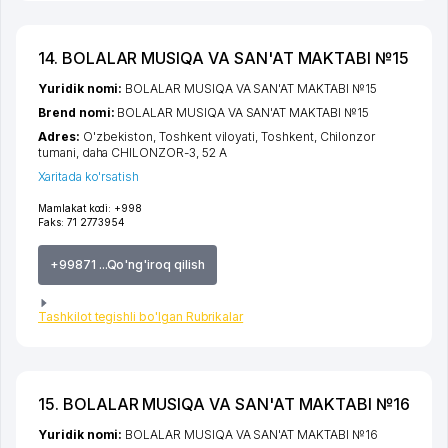
14. BOLALAR MUSIQA VA SAN'AT MAKTABI №15
Yuridik nomi:
BOLALAR MUSIQA VA SAN'AT MAKTABI №15
Brend nomi:
BOLALAR MUSIQA VA SAN'AT MAKTABI №15
Adres:
O'zbekiston,
Toshkent viloyati
,
Toshkent
,
Chilonzor
tumani
,
daha CHILONZOR-3
, 52 А
Xaritada ko'rsatish
Mamlakat kodi:
+998
Faks:
71 2773954
+99871 ...Qo'ng'iroq qilish
Tashkilot tegishli bo'lgan Rubrikalar
15. BOLALAR MUSIQA VA SAN'AT MAKTABI №16
Yuridik nomi:
BOLALAR MUSIQA VA SAN'AT MAKTABI №16