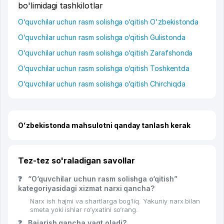
bo'limidagi tashkilotlar
O‘quvchilar uchun rasm solishga o‘qitish O'zbekistonda
O‘quvchilar uchun rasm solishga o‘qitish Gulistonda
O‘quvchilar uchun rasm solishga o‘qitish Zarafshonda
O‘quvchilar uchun rasm solishga o‘qitish Toshkentda
O‘quvchilar uchun rasm solishga o‘qitish Chirchiqda
Oʻzbekistonda mahsulotni qanday tanlash kerak
Tez-tez so'raladigan savollar
❓
“O‘quvchilar uchun rasm solishga o‘qitish”
kategoriyasidagi xizmat narxi qancha?
Narx ish hajmi va shartlarga bog‘liq. Yakuniy narx bilan
smeta yoki ishlar ro‘yxatini so‘rang.
❓
Bajarish qancha vaqt oladi?