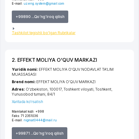
E-mail:
uz.eng.system@gmail.com
+99890 ...Qo'ng'iroq qilish
Tashkilot tegishli bo'lgan Rubrikalar
2. EFFEKT MOLIYA O'QUV MARKAZI
Yuridik nomi:
EFFEKT MOLIYA O'QUV NODAVLAT TA'LIM
MUASSASASI
Brend nomi:
EFFEKT MOLIYA O'QUV MARKAZI
Adres:
O'zbekiston, 100017,
Toshkent viloyati
,
Toshkent
,
Yunusobod tumani
, 84/1
Xaritada ko'rsatish
Mamlakat kodi:
+998
Faks:
71 2351036
E-mail:
nigmat0444@mail.ru
+99871 ...Qo'ng'iroq qilish