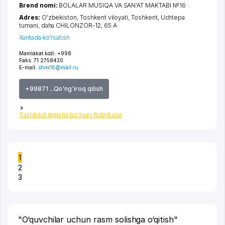
Brend nomi:
BOLALAR MUSIQA VA SAN'AT MAKTABI №16
Adres:
O'zbekiston,
Toshkent viloyati
,
Toshkent
,
Uchtepa
tumani
,
daha CHILONZOR-12
, 65 А
Xaritada ko'rsatish
Mamlakat kodi:
+998
Faks:
71 2758430
E-mail:
shmi16@mail.ru
+99871 ...Qo'ng'iroq qilish
Tashkilot tegishli bo'lgan Rubrikalar
1
2
3
"O‘quvchilar uchun rasm solishga o‘qitish"