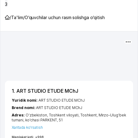
3
/
Ta'lim
/
O‘quvchilar uchun rasm solishga o‘qitish
1. ART STUDIO ETUDE MChJ
Yuridik nomi:
ART STUDIO ETUDE MChJ
Brend nomi:
ART STUDIO ETUDE MChJ
Adres:
O'zbekiston,
Toshkent viloyati
,
Toshkent
,
Mirzo-Ulug'bek
tumani
,
ko'chasi PARKENT
, 51
Xaritada ko'rsatish
Mamlakat kodi:
+998