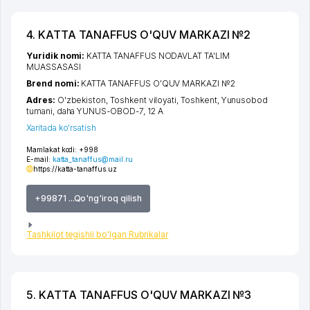
4. KATTA TANAFFUS O'QUV MARKAZI №2
Yuridik nomi:
KATTA TANAFFUS NODAVLAT TA'LIM
MUASSASASI
Brend nomi:
KATTA TANAFFUS O'QUV MARKAZI №2
Adres:
O'zbekiston,
Toshkent viloyati
,
Toshkent
,
Yunusobod
tumani
,
daha YUNUS-OBOD-7
, 12 А
Xaritada ko'rsatish
Mamlakat kodi:
+998
E-mail:
katta_tanaffus@mail.ru
https://katta-tanaffus.uz
+99871 ...Qo'ng'iroq qilish
Tashkilot tegishli bo'lgan Rubrikalar
5. KATTA TANAFFUS O'QUV MARKAZI №3