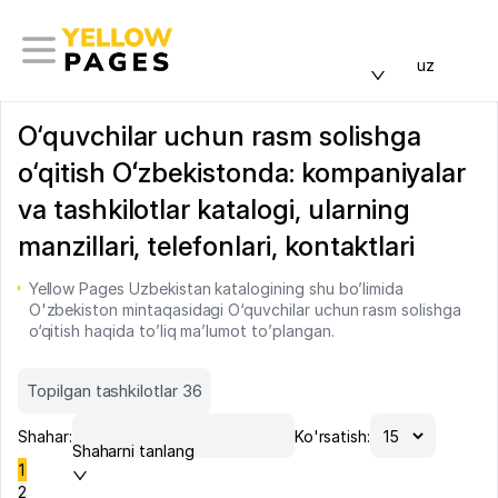
uz
O‘quvchilar uchun rasm solishga
o‘qitish Oʻzbekistonda: kompaniyalar
va tashkilotlar katalogi, ularning
manzillari, telefonlari, kontaktlari
Yellow Pages Uzbekistan katalogining shu bo’limida
O'zbekiston mintaqasidagi O‘quvchilar uchun rasm solishga
o‘qitish haqida to’liq ma’lumot to’plangan.
Topilgan tashkilotlar 36
Shahar:
Ko'rsatish:
Shaharni tanlang
1
2