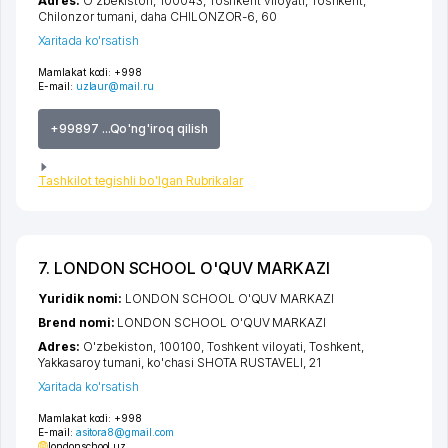
Adres:
O'zbekiston, 100043,
Toshkent viloyati
,
Toshkent
,
Chilonzor tumani
,
daha CHILONZOR-6
, 60
Xaritada ko'rsatish
Mamlakat kodi:
+998
E-mail:
uzlaur@mail.ru
+99897 ...Qo'ng'iroq qilish
Tashkilot tegishli bo'lgan Rubrikalar
7. LONDON SCHOOL O'QUV MARKAZI
Yuridik nomi:
LONDON SCHOOL O'QUV MARKAZI
Brend nomi:
LONDON SCHOOL O'QUV MARKAZI
Adres:
O'zbekiston, 100100,
Toshkent viloyati
,
Toshkent
,
Yakkasaroy tumani
,
ko'chasi SHOTA RUSTAVELI
, 21
Xaritada ko'rsatish
Mamlakat kodi:
+998
E-mail:
asitora8@gmail.com
londonschool.uz