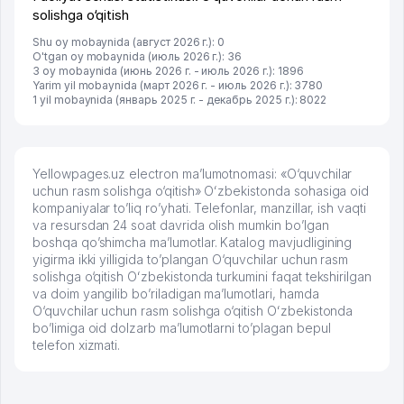
solishga o‘qitish
Shu oy mobaynida (август 2026 г.): 0
O'tgan oy mobaynida (июль 2026 г.): 36
3 oy mobaynida (июнь 2026 г. - июль 2026 г.): 1896
Yarim yil mobaynida (март 2026 г. - июль 2026 г.): 3780
1 yil mobaynida (январь 2025 г. - декабрь 2025 г.): 8022
Yellowpages.uz electron ma’lumotnomasi: «O‘quvchilar
uchun rasm solishga o‘qitish» Oʻzbekistonda sohasiga oid
kompaniyalar to’liq ro’yhati. Telefonlar, manzillar, ish vaqti
va resursdan 24 soat davrida olish mumkin bo’lgan
boshqa qo’shimcha ma’lumotlar. Katalog mavjudligining
yigirma ikki yilligida to’plangan O‘quvchilar uchun rasm
solishga o‘qitish Oʻzbekistonda turkumini faqat tekshirilgan
va doim yangilib bo’riladigan ma’lumotlari, hamda
O‘quvchilar uchun rasm solishga o‘qitish Oʻzbekistonda
bo’limiga oid dolzarb ma’lumotlarni to’plagan bepul
telefon xizmati.