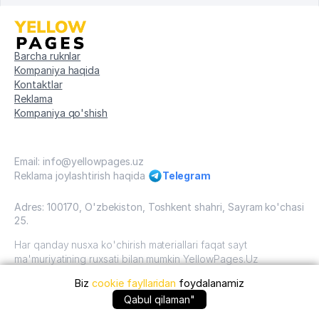
Barcha ruknlar
Kompaniya haqida
Kontaktlar
Reklama
Kompaniya qo'shish
Email: info@yellowpages.uz
Reklama joylashtirish haqida
Telegram
Adres: 100170, O'zbekiston, Toshkent shahri, Sayram ko'chasi
25.
Har qanday nusxa ko'chirish materiallari faqat sayt
ma'muriyatining ruxsati bilan mumkin YellowPages.Uz
Biz
cookie fayllaridan
foydalanamiz
O'zbekiston, 2009 - 2026 / O'zbekiston "sariq
sahifalar"mualliflik huquqi. Barcha huquqlar himoyalangan.
Qabul qilaman"