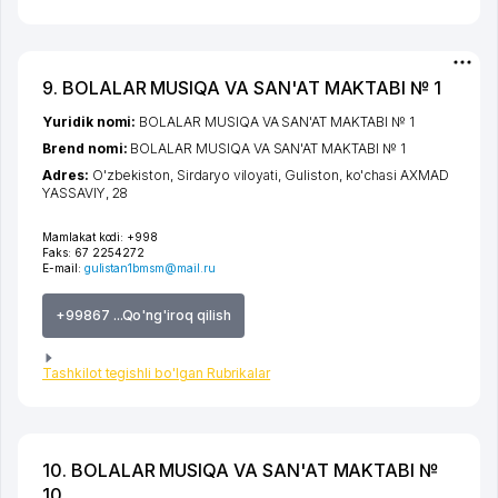
9. BOLALAR MUSIQA VA SAN'AT MAKTABI № 1
Yuridik nomi:
BOLALAR MUSIQA VA SAN'AT MAKTABI № 1
Brend nomi:
BOLALAR MUSIQA VA SAN'AT MAKTABI № 1
Adres:
O'zbekiston,
Sirdaryo viloyati
,
Guliston
,
ko'chasi AXMAD
YASSAVIY
, 28
Mamlakat kodi:
+998
Faks:
67 2254272
E-mail:
gulistan1bmsm@mail.ru
+99867 ...Qo'ng'iroq qilish
Tashkilot tegishli bo'lgan Rubrikalar
10. BOLALAR MUSIQA VA SAN'AT MAKTABI №
10