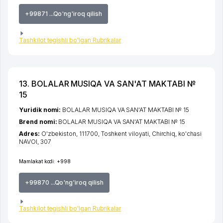
+99871 ...Qo'ng'iroq qilish
Tashkilot tegishli bo'lgan Rubrikalar
13. BOLALAR MUSIQA VA SAN'AT MAKTABI №
15
Yuridik nomi:
BOLALAR MUSIQA VA SAN'AT MAKTABI № 15
Brend nomi:
BOLALAR MUSIQA VA SAN'AT MAKTABI № 15
Adres:
O'zbekiston, 111700,
Toshkent viloyati
,
Chirchiq
,
ko'chasi
NAVOI
, 307
Mamlakat kodi:
+998
+99870 ...Qo'ng'iroq qilish
Tashkilot tegishli bo'lgan Rubrikalar