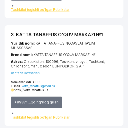
Tashkilot tegishli bo'lgan Rubrikalar
3. KATTA TANAFFUS O'QUV MARKAZI №1
Yuridik nomi:
KATTA TANAFFUS NODAVLAT TA'LIM
MUASSASASI
Brend nomi:
KATTA TANAFFUS O'QUV MARKAZI №1
Adres:
O'zbekiston, 100096,
Toshkent viloyati
,
Toshkent
,
Chilonzor tumani
,
xiеbon BUNYODKOR
, 2 A, 1
Xaritada ko'rsatish
Mamlakat kodi:
+998
E-mail:
katta_tanaffus@mail.ru
https://katta-tanaffus.uz
+99871 ...Qo'ng'iroq qilish
Tashkilot tegishli bo'lgan Rubrikalar