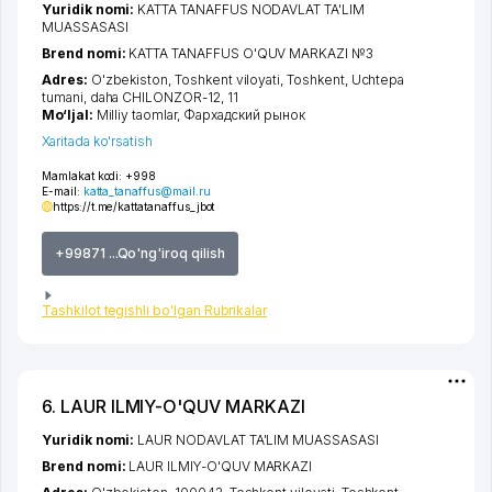
Yuridik nomi:
KATTA TANAFFUS NODAVLAT TA'LIM
MUASSASASI
Brend nomi:
KATTA TANAFFUS O'QUV MARKAZI №3
Adres:
O'zbekiston,
Toshkent viloyati
,
Toshkent
,
Uchtepa
tumani
,
daha CHILONZOR-12
, 11
Mo‘ljal:
Milliy taomlar, Фархадский рынок
Xaritada ko'rsatish
Mamlakat kodi:
+998
E-mail:
katta_tanaffus@mail.ru
https://t.me/kattatanaffus_jbot
+99871 ...Qo'ng'iroq qilish
Tashkilot tegishli bo'lgan Rubrikalar
6. LAUR ILMIY-O'QUV MARKAZI
Yuridik nomi:
LAUR NODAVLAT TA'LIM MUASSASASI
Brend nomi:
LAUR ILMIY-O'QUV MARKAZI