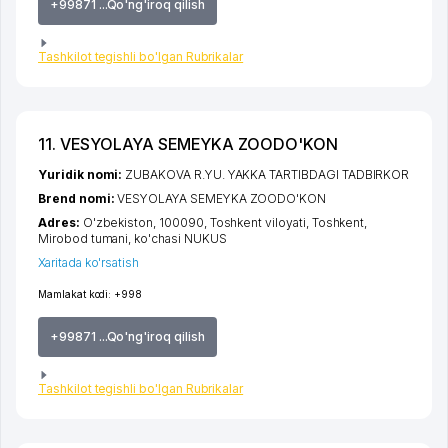
+99871 ...Qo'ng'iroq qilish
Tashkilot tegishli bo'lgan Rubrikalar
11. VESYOLAYA SEMEYKA ZOODO'KON
Yuridik nomi:
ZUBAKOVA R.YU. YAKKA TARTIBDAGI TADBIRKOR
Brend nomi:
VESYOLAYA SEMEYKA ZOODO'KON
Adres:
O'zbekiston, 100090,
Toshkent viloyati
,
Toshkent
,
Mirobod tumani
,
ko'chasi NUKUS
Xaritada ko'rsatish
Mamlakat kodi:
+998
+99871 ...Qo'ng'iroq qilish
Tashkilot tegishli bo'lgan Rubrikalar