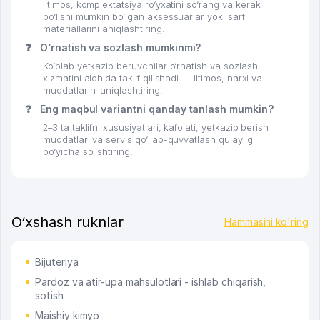
Iltimos, komplektatsiya ro‘yxatini so‘rang va kerak
bo‘lishi mumkin bo‘lgan aksessuarlar yoki sarf
materiallarini aniqlashtiring.
❓
O‘rnatish va sozlash mumkinmi?
Ko‘plab yetkazib beruvchilar o‘rnatish va sozlash
xizmatini alohida taklif qilishadi — iltimos, narxi va
muddatlarini aniqlashtiring.
❓
Eng maqbul variantni qanday tanlash mumkin?
2–3 ta taklifni xususiyatlari, kafolati, yetkazib berish
muddatlari va servis qo‘llab-quvvatlash qulayligi
bo‘yicha solishtiring.
O‘xshash ruknlar
Hammasini ko'ring
Bijuteriya
Pardoz va atir-upa mahsulotlari - ishlab chiqarish,
sotish
Maishiy kimyo