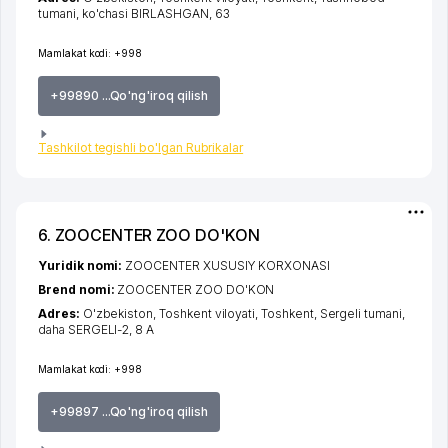
tumani
,
ko'chasi BIRLASHGAN
, 63
Mamlakat kodi:
+998
+99890 ...Qo'ng'iroq qilish
Tashkilot tegishli bo'lgan Rubrikalar
6. ZOOCENTER ZOO DO'KON
Yuridik nomi:
ZOOCENTER XUSUSIY KORXONASI
Brend nomi:
ZOOCENTER ZOO DO'KON
Adres:
O'zbekiston,
Toshkent viloyati
,
Toshkent
,
Sergeli tumani
,
daha SERGELI-2
, 8 А
Mamlakat kodi:
+998
+99897 ...Qo'ng'iroq qilish