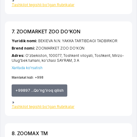
Tashkilot tegishli bo'lgan Rubrikalar
7. ZOOMARKET ZOO DO'KON
Yuridik nomi:
BEKIEVA N.N. YAKKA TARTIBDAGI TADBIRKOR
Brend nomi:
ZOOMARKET ZOO DO'KON
Adres:
O'zbekiston, 100077,
Toshkent viloyati
,
Toshkent
,
Mirzo-
Ulug'bek tumani
,
ko'chasi SAYRAM
, 3 A
Xaritada ko'rsatish
Mamlakat kodi:
+998
+99897 ...Qo'ng'iroq qilish
Tashkilot tegishli bo'lgan Rubrikalar
8. ZOOMAX ТМ