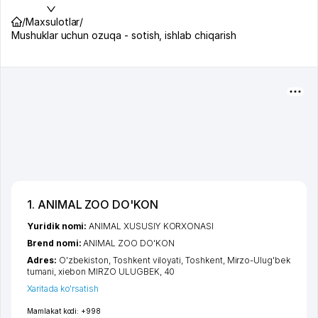
/
Maxsulotlar
/
Mushuklar uchun ozuqa - sotish, ishlab chiqarish
1. ANIMAL ZOO DO'KON
Yuridik nomi:
ANIMAL XUSUSIY KORXONASI
Brend nomi:
ANIMAL ZOO DO'KON
Adres:
O'zbekiston,
Toshkent viloyati
,
Toshkent
,
Mirzo-Ulug'bek
tumani
,
xiеbon MIRZO ULUGBEK
, 40
Xaritada ko'rsatish
Mamlakat kodi:
+998