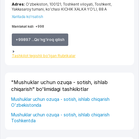
Adres:
O'zbekiston, 100121,
Toshkent viloyati
,
Toshkent
,
Yakkasaroy tumani
,
ko'chasi KICHIK XALKA YO'LI
, 88 A
Xaritada ko'rsatish
Mamlakat kodi:
+998
+99897 ...Qo'ng'iroq qilish
Tashkilot tegishli bo'lgan Rubrikalar
"Mushuklar uchun ozuqa - sotish, ishlab
chiqarish" bo'limidagi tashkilotlar
Mushuklar uchun ozuqa - sotish, ishlab chiqarish
O'zbekistonda
Mushuklar uchun ozuqa - sotish, ishlab chiqarish
Toshkentda