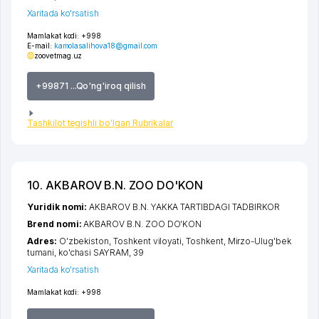
Xaritada ko'rsatish
Mamlakat kodi:
+998
E-mail:
kamolasalihova18@gmail.com
zoovetmag.uz
+99871 ...Qo'ng'iroq qilish
Tashkilot tegishli bo'lgan Rubrikalar
10. AKBAROV B.N. ZOO DO'KON
Yuridik nomi:
AKBAROV B.N. YAKKA TARTIBDAGI TADBIRKOR
Brend nomi:
AKBAROV B.N. ZOO DO'KON
Adres:
O'zbekiston,
Toshkent viloyati
,
Toshkent
,
Mirzo-Ulug'bek
tumani
,
ko'chasi SAYRAM
, 39
Xaritada ko'rsatish
Mamlakat kodi:
+998