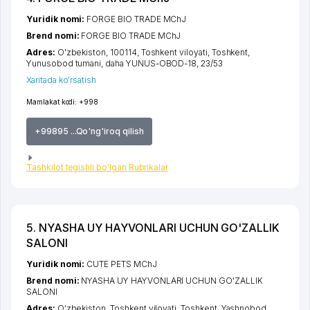
Yuridik nomi:
FORGE BIO TRADE MChJ
Brend nomi:
FORGE BIO TRADE MChJ
Adres:
O'zbekiston, 100114,
Toshkent viloyati
,
Toshkent
,
Yunusobod tumani
,
daha YUNUS-OBOD-18
, 23/53
Xaritada ko'rsatish
Mamlakat kodi:
+998
+99895 ...Qo'ng'iroq qilish
Tashkilot tegishli bo'lgan Rubrikalar
5. NYASHA UY HAYVONLARI UCHUN GO'ZALLIK
SALONI
Yuridik nomi:
CUTE PETS MChJ
Brend nomi:
NYASHA UY HAYVONLARI UCHUN GO'ZALLIK
SALONI
Adres:
O'zbekiston,
Toshkent viloyati
,
Toshkent
,
Yashnobod