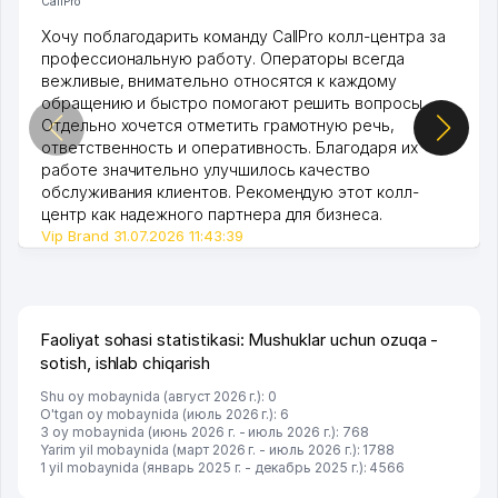
CallPro
Хочу поблагодарить команду CallPro колл-центра за
профессиональную работу. Операторы всегда
вежливые, внимательно относятся к каждому
обращению и быстро помогают решить вопросы.
Отдельно хочется отметить грамотную речь,
ответственность и оперативность. Благодаря их
работе значительно улучшилось качество
обслуживания клиентов. Рекомендую этот колл-
центр как надежного партнера для бизнеса.
Vip Brand 31.07.2026 11:43:39
Faoliyat sohasi statistikasi: Mushuklar uchun ozuqa -
sotish, ishlab chiqarish
Shu oy mobaynida (август 2026 г.): 0
O'tgan oy mobaynida (июль 2026 г.): 6
3 oy mobaynida (июнь 2026 г. - июль 2026 г.): 768
Yarim yil mobaynida (март 2026 г. - июль 2026 г.): 1788
1 yil mobaynida (январь 2025 г. - декабрь 2025 г.): 4566