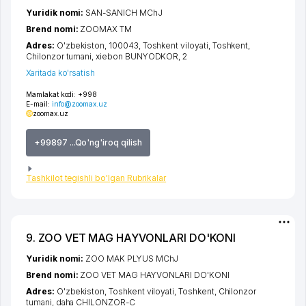
Yuridik nomi:
SAN-SANICH MChJ
Brend nomi:
ZOOMAX ТМ
Adres:
O'zbekiston, 100043,
Toshkent viloyati
,
Toshkent
,
Chilonzor tumani
,
xiеbon BUNYODKOR
, 2
Xaritada ko'rsatish
Mamlakat kodi:
+998
E-mail:
info@zoomax.uz
zoomax.uz
+99897 ...Qo'ng'iroq qilish
Tashkilot tegishli bo'lgan Rubrikalar
9. ZOO VET MAG HAYVONLARI DO'KONI
Yuridik nomi:
ZOO MAK PLYUS MChJ
Brend nomi:
ZOO VET MAG HAYVONLARI DO'KONI
Adres:
O'zbekiston,
Toshkent viloyati
,
Toshkent
,
Chilonzor
tumani
,
daha CHILONZOR-C