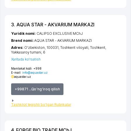
3. AQUA STAR - AKVARIUM MARKAZI
Yuridik nomi:
CALIPSO EXCLUSIVE MChJ
Brend nomi:
AQUA STAR - AKVARIUM MARKAZI
Adres:
O'zbekiston, 100031,
Toshkent viloyati
,
Toshkent
,
Yakkasaroy tumani
, 6
Xaritada ko'rsatish
Mamlakat kodi:
+998
E-mail:
info@aquastar.uz
aquastar.uz
+99871 ...Qo'ng'iroq qilish
Tashkilot tegishli bo'lgan Rubrikalar
4. FORGE BIO TRADE MChJ