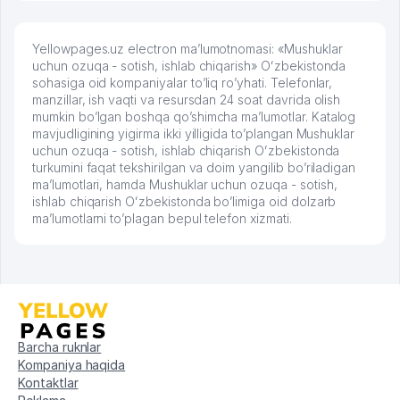
Yellowpages.uz electron ma’lumotnomasi: «Mushuklar
uchun ozuqa - sotish, ishlab chiqarish» Oʻzbekistonda
sohasiga oid kompaniyalar to’liq ro’yhati. Telefonlar,
manzillar, ish vaqti va resursdan 24 soat davrida olish
mumkin bo’lgan boshqa qo’shimcha ma’lumotlar. Katalog
mavjudligining yigirma ikki yilligida to’plangan Mushuklar
uchun ozuqa - sotish, ishlab chiqarish Oʻzbekistonda
turkumini faqat tekshirilgan va doim yangilib bo’riladigan
ma’lumotlari, hamda Mushuklar uchun ozuqa - sotish,
ishlab chiqarish Oʻzbekistonda bo’limiga oid dolzarb
ma’lumotlarni to’plagan bepul telefon xizmati.
Barcha ruknlar
Kompaniya haqida
Kontaktlar