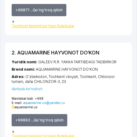
+99871 ...Qo'ng'iroq qilish
Tashkilot tegishli bo'lgan Rubrikalar
2. AQUAMARINE HAYVONOT DO‘KON
Yuridik nomi:
GALEEV R.R. YAKKA TARTIBDAGI TADBIRKOR
Brend nomi:
AQUAMARINE HAYVONOT DO‘KON
Adres:
O'zbekiston,
Toshkent viloyati
,
Toshkent
,
Chilonzor
tumani
,
daha CHILONZOR-3
, 23
Xaritada ko'rsatish
Mamlakat kodi:
+998
E-mail:
aquamarine.uz@yandex.ru
aquamarine.uz
+99893 ...Qo'ng'iroq qilish
Tashkilot tegishli bo'lgan Rubrikalar