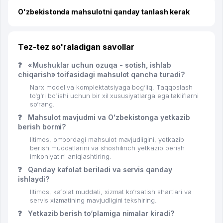
Oʻzbekistonda mahsulotni qanday tanlash kerak
Tez-tez so'raladigan savollar
❓
«Mushuklar uchun ozuqa - sotish, ishlab
chiqarish» toifasidagi mahsulot qancha turadi?
Narx model va komplektatsiyaga bog‘liq. Taqqoslash
to‘g‘ri bo‘lishi uchun bir xil xususiyatlarga ega takliflarni
so‘rang.
❓
Mahsulot mavjudmi va Oʻzbekistonga yetkazib
berish bormi?
Iltimos, ombordagi mahsulot mavjudligini, yetkazib
berish muddatlarini va shoshilinch yetkazib berish
imkoniyatini aniqlashtiring.
❓
Qanday kafolat beriladi va servis qanday
ishlaydi?
Iltimos, kafolat muddati, xizmat ko‘rsatish shartlari va
servis xizmatining mavjudligini tekshiring.
❓
Yetkazib berish to‘plamiga nimalar kiradi?