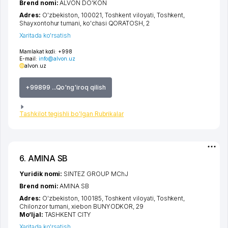
Brend nomi:
ALVON DO'KON
Adres:
O'zbekiston, 100021,
Toshkent viloyati
,
Toshkent
,
Shayxontohur tumani
,
ko'chasi QORATOSH
, 2
Xaritada ko'rsatish
Mamlakat kodi:
+998
E-mail:
info@alvon.uz
alvon.uz
+99899 ...Qo'ng'iroq qilish
Tashkilot tegishli bo'lgan Rubrikalar
6. AMINA SB
Yuridik nomi:
SINTEZ GROUP MChJ
Brend nomi:
AMINA SB
Adres:
O'zbekiston, 100185,
Toshkent viloyati
,
Toshkent
,
Chilonzor tumani
,
xiеbon BUNYODKOR
, 29
Mo‘ljal:
TASHKENT CITY
Xaritada ko'rsatish