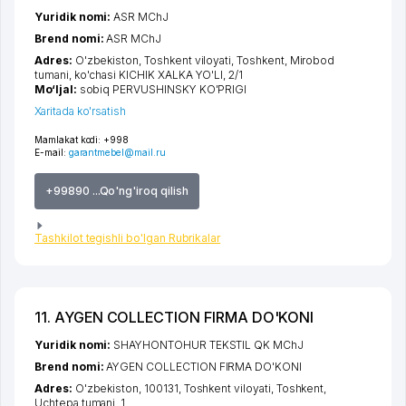
Yuridik nomi:
ASR MChJ
Brend nomi:
ASR MChJ
Adres:
O'zbekiston,
Toshkent viloyati
,
Toshkent
,
Mirobod
tumani
,
ko'chasi KICHIK XALKA YO'LI
, 2/1
Mo‘ljal:
sobiq PERVUSHINSKY KO'PRIGI
Xaritada ko'rsatish
Mamlakat kodi:
+998
E-mail:
garantmebel@mail.ru
+99890 ...Qo'ng'iroq qilish
Tashkilot tegishli bo'lgan Rubrikalar
11. AYGEN COLLECTION FIRMA DO'KONI
Yuridik nomi:
SHAYHONTOHUR TEKSTIL QK MChJ
Brend nomi:
AYGEN COLLECTION FIRMA DO'KONI
Adres:
O'zbekiston, 100131,
Toshkent viloyati
,
Toshkent
,
Uchtepa tumani
, 1