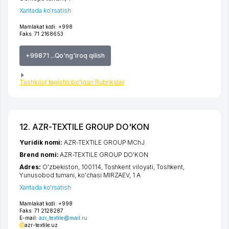
Xaritada ko'rsatish
Mamlakat kodi:
+998
Faks:
71 2168653
+99871 ...Qo'ng'iroq qilish
Tashkilot tegishli bo'lgan Rubrikalar
12. AZR-TEXTILE GROUP DO'KON
Yuridik nomi:
AZR-TEXTILE GROUP MChJ
Brend nomi:
AZR-TEXTILE GROUP DO'KON
Adres:
O'zbekiston, 100114,
Toshkent viloyati
,
Toshkent
,
Yunusobod tumani
,
ko'chasi MIRZAEV
, 1 A
Xaritada ko'rsatish
Mamlakat kodi:
+998
Faks:
71 2128287
E-mail:
azr_textile@mail.ru
azr-textile.uz