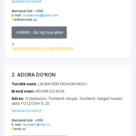
Xaritada ko'rsatish
Mamlakat kodi:
+998
E-mail:
muratovsho@gmail.com
artexclusive.uz
+99890 ...Qo'ng'iroq qilish
Tashkilot tegishli bo'lgan Rubrikalar
2. ADORA DO'KON
Yuridik nomi:
LAURA PERI FASHION MChJ
Brend nomi:
ADORA DO'KON
Adres:
O'zbekiston,
Toshkent viloyati
,
Toshkent
,
Sergeli tumani
,
daha YO'LDOSH-5
, 25
Xaritada ko'rsatish
Mamlakat kodi:
+998
E-mail:
lauraperi@mail.ru
ema.uz