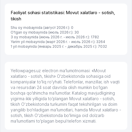
Faoliyat sohasi statistikasi: Movut xalatlaro - sotish,
tikish
Shu oy mobaynida (август 2026 г.): 0
O'tgan oy mobaynida (июль 2026 г.): 30
3 oy mobaynida (июнь 2026 г. - июль 2026 г.): 1782
Yarim yil mobaynida (март 2026 г. - июль 2026 г.): 3264
1 yil mobaynida (январь 2025 г. - декабрь 2025 г.): 7032
Yellowpages.uz electron ma’lumotnomasi: «Movut
xalatlaro - sotish, tikish» Oʻzbekistonda sohasiga oid
kompaniyalar to’liq ro’yhati. Telefonlar, manzillar, ish vaqti
va resursdan 24 soat davrida olish mumkin bo’lgan
boshqa qo’shimcha ma’lumotlar. Katalog mavjudligining
yigirma ikki yilligida to’plangan Movut xalatlaro - sotish,
tikish Oʻzbekistonda turkumini faqat tekshirilgan va doim
yangilib bo’riladigan ma’lumotlari, hamda Movut xalatlaro -
sotish, tikish Oʻzbekistonda bo’limiga oid dolzarb
ma’lumotlarni to’plagan bepul telefon xizmati.