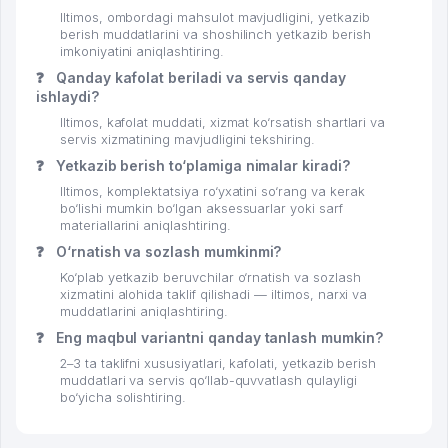
Iltimos, ombordagi mahsulot mavjudligini, yetkazib
berish muddatlarini va shoshilinch yetkazib berish
imkoniyatini aniqlashtiring.
❓
Qanday kafolat beriladi va servis qanday
ishlaydi?
Iltimos, kafolat muddati, xizmat ko‘rsatish shartlari va
servis xizmatining mavjudligini tekshiring.
❓
Yetkazib berish to‘plamiga nimalar kiradi?
Iltimos, komplektatsiya ro‘yxatini so‘rang va kerak
bo‘lishi mumkin bo‘lgan aksessuarlar yoki sarf
materiallarini aniqlashtiring.
❓
O‘rnatish va sozlash mumkinmi?
Ko‘plab yetkazib beruvchilar o‘rnatish va sozlash
xizmatini alohida taklif qilishadi — iltimos, narxi va
muddatlarini aniqlashtiring.
❓
Eng maqbul variantni qanday tanlash mumkin?
2–3 ta taklifni xususiyatlari, kafolati, yetkazib berish
muddatlari va servis qo‘llab-quvvatlash qulayligi
bo‘yicha solishtiring.