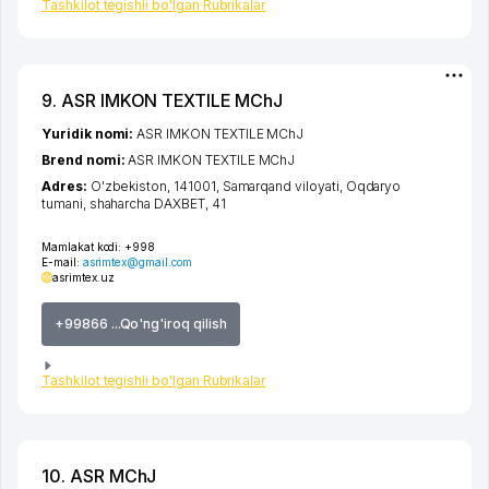
Tashkilot tegishli bo'lgan Rubrikalar
9. ASR IMKON TEXTILE MChJ
Yuridik nomi:
ASR IMKON TEXTILE MChJ
Brend nomi:
ASR IMKON TEXTILE MChJ
Adres:
O'zbekiston, 141001,
Samarqand viloyati
,
Oqdaryo
tumani
,
shaharcha DAXBET
, 41
Mamlakat kodi:
+998
E-mail:
asrimtex@gmail.com
asrimtex.uz
+99866 ...Qo'ng'iroq qilish
Tashkilot tegishli bo'lgan Rubrikalar
10. ASR MChJ