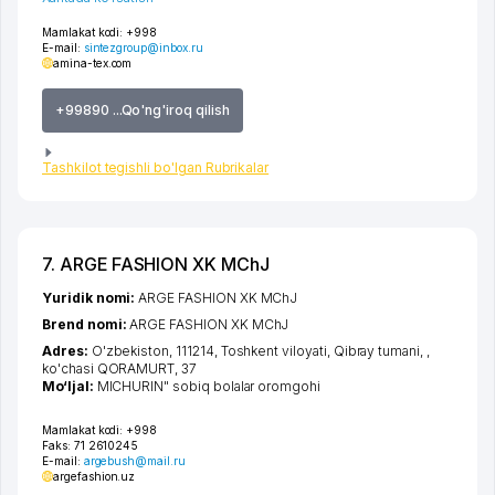
Mamlakat kodi:
+998
E-mail:
sintezgroup@inbox.ru
amina-tex.com
+99890 ...Qo'ng'iroq qilish
Tashkilot tegishli bo'lgan Rubrikalar
7. ARGE FASHION XK MChJ
Yuridik nomi:
ARGE FASHION XK MChJ
Brend nomi:
ARGE FASHION XK MChJ
Adres:
O'zbekiston, 111214,
Toshkent viloyati
,
Qibray tumani
,
,
ko'chasi QORAMURT
, 37
Mo‘ljal:
MICHURIN" sobiq bolalar oromgohi
Mamlakat kodi:
+998
Faks:
71 2610245
E-mail:
argebush@mail.ru
argefashion.uz