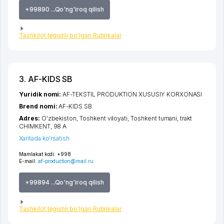
+99890 ...Qo'ng'iroq qilish
Tashkilot tegishli bo'lgan Rubrikalar
3. AF-KIDS SB
Yuridik nomi:
AF-TEKSTIL PRODUKTION XUSUSIY KORXONASI
Brend nomi:
AF-KIDS SB
Adres:
O'zbekiston,
Toshkent viloyati
,
Toshkent tumani
,
trakt
CHIMKENT
, 98 A
Xaritada ko'rsatish
Mamlakat kodi:
+998
E-mail:
af-production@mail.ru
+99894 ...Qo'ng'iroq qilish
Tashkilot tegishli bo'lgan Rubrikalar