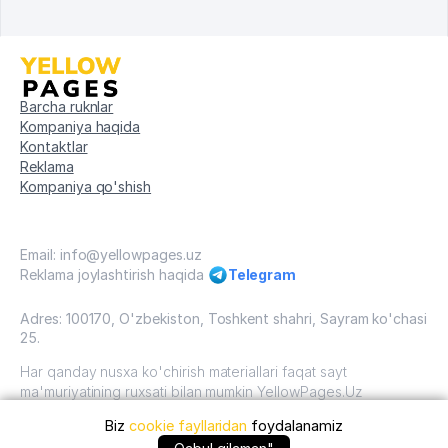
Barcha ruknlar
Kompaniya haqida
Kontaktlar
Reklama
Kompaniya qo'shish
Email: info@yellowpages.uz
Reklama joylashtirish haqida
Telegram
Adres: 100170, O'zbekiston, Toshkent shahri, Sayram ko'chasi
25.
Har qanday nusxa ko'chirish materiallari faqat sayt
ma'muriyatining ruxsati bilan mumkin YellowPages.Uz
Biz
cookie fayllaridan
foydalanamiz
O'zbekiston, 2009 - 2026 / O'zbekiston "sariq
sahifalar"mualliflik huquqi. Barcha huquqlar himoyalangan.