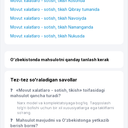
Movut xalatlaro - sotish, tikish Kosonda
Movut xalatlaro - sotish, tikish Qibray tumanida
Movut xalatlaro - sotish, tikish Navoiyda
Movut xalatlaro - sotish, tikish Namanganda
Movut xalatlaro - sotish, tikish Nukusda
Oʻzbekistonda mahsulotni qanday tanlash kerak
Tez-tez so'raladigan savollar
❓
«Movut xalatlaro - sotish, tikish» toifasidagi
mahsulot qancha turadi?
Narx model va komplektatsiyaga bog‘liq. Taqqoslash
to‘g‘ri bo‘lishi uchun bir xil xususiyatlarga ega takliflarni
so‘rang.
❓
Mahsulot mavjudmi va Oʻzbekistonga yetkazib
berish bormi?