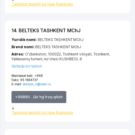
Tashkilot tegishli bo'lgan Rubrikalar
14. BELTEKS TASHKENT MChJ
Yuridik nomi:
BELTEKS TASHKENT MChJ
Brend nomi:
BELTEKS TASHKENT MChJ
Adres:
O'zbekiston, 100022,
Toshkent viloyati
,
Toshkent
,
Yakkasaroy tumani
,
ko'chasi KUSHBEGI
, 6
Xaritada ko'rsatish
Mamlakat kodi:
+998
Faks:
95 1694737
E-mail:
doniyor_n@mail.ru
+99890 ...Qo'ng'iroq qilish
Tashkilot tegishli bo'lgan Rubrikalar