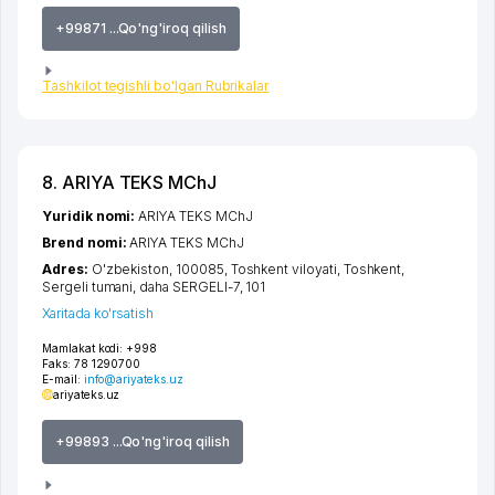
+99871 ...Qo'ng'iroq qilish
Tashkilot tegishli bo'lgan Rubrikalar
8. ARIYA TEKS MChJ
Yuridik nomi:
ARIYA TEKS MChJ
Brend nomi:
ARIYA TEKS MChJ
Adres:
O'zbekiston, 100085,
Toshkent viloyati
,
Toshkent
,
Sergeli tumani
,
daha SERGELI-7
, 101
Xaritada ko'rsatish
Mamlakat kodi:
+998
Faks:
78 1290700
E-mail:
info@ariyateks.uz
ariyateks.uz
+99893 ...Qo'ng'iroq qilish