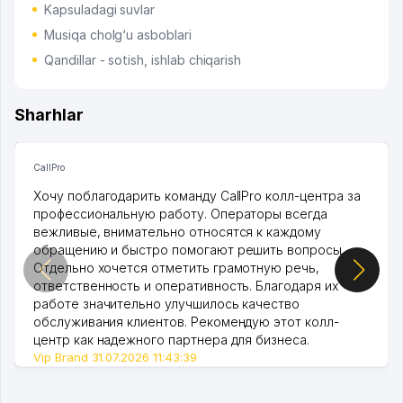
Kapsuladagi suvlar
Musiqa cholg‘u asboblari
Qandillar - sotish, ishlab chiqarish
Sharhlar
CallPro
Хочу поблагодарить команду CallPro колл-центра за
профессиональную работу. Операторы всегда
вежливые, внимательно относятся к каждому
обращению и быстро помогают решить вопросы.
Отдельно хочется отметить грамотную речь,
ответственность и оперативность. Благодаря их
работе значительно улучшилось качество
обслуживания клиентов. Рекомендую этот колл-
центр как надежного партнера для бизнеса.
Vip Brand 31.07.2026 11:43:39