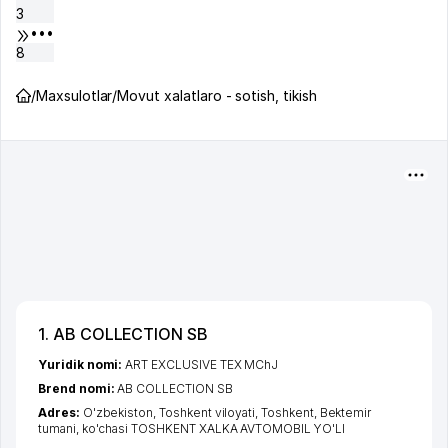
3
•••
8
/
Maxsulotlar
/
Movut xalatlaro - sotish, tikish
1. AB COLLECTION SB
Yuridik nomi:
ART EXCLUSIVE TEX MChJ
Brend nomi:
AB COLLECTION SB
Adres:
O'zbekiston,
Toshkent viloyati
,
Toshkent
,
Bektemir
tumani
,
ko'chasi TOSHKENT XALKA AVTOMOBIL YO'LI