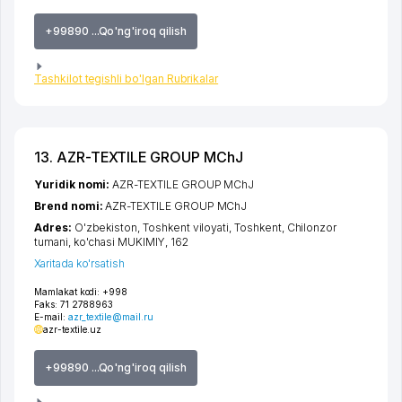
+99890 ...Qo'ng'iroq qilish
Tashkilot tegishli bo'lgan Rubrikalar
13. AZR-TEXTILE GROUP MChJ
Yuridik nomi:
AZR-TEXTILE GROUP MChJ
Brend nomi:
AZR-TEXTILE GROUP MChJ
Adres:
O'zbekiston,
Toshkent viloyati
,
Toshkent
,
Chilonzor
tumani
,
ko'chasi MUKIMIY
, 162
Xaritada ko'rsatish
Mamlakat kodi:
+998
Faks:
71 2788963
E-mail:
azr_textile@mail.ru
azr-textile.uz
+99890 ...Qo'ng'iroq qilish