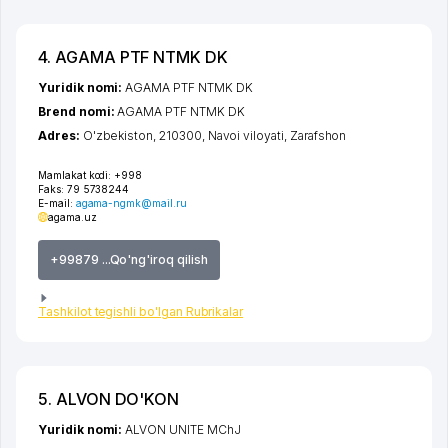
4. AGAMA PTF NTMK DK
Yuridik nomi:
AGAMA PTF NTMK DK
Brend nomi:
AGAMA PTF NTMK DK
Adres:
O'zbekiston, 210300,
Navoi viloyati
,
Zarafshon
Mamlakat kodi:
+998
Faks:
79 5738244
E-mail:
agama-ngmk@mail.ru
agama.uz
+99879 ...Qo'ng'iroq qilish
Tashkilot tegishli bo'lgan Rubrikalar
5. ALVON DO'KON
Yuridik nomi:
ALVON UNITE MChJ