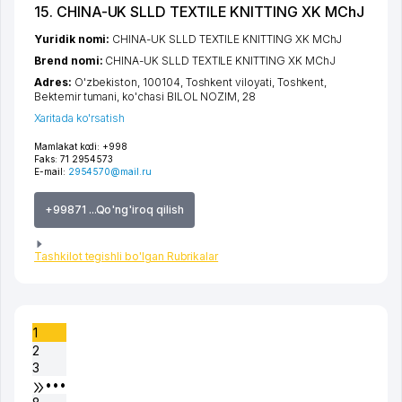
15. CHINA-UK SLLD TEXTILE KNITTING XK MChJ
Yuridik nomi:
CHINA-UK SLLD TEXTILE KNITTING XK MChJ
Brend nomi:
CHINA-UK SLLD TEXTILE KNITTING XK MChJ
Adres:
O'zbekiston, 100104,
Toshkent viloyati
,
Toshkent
,
Bektemir tumani
,
ko'chasi BILOL NOZIM
, 28
Xaritada ko'rsatish
Mamlakat kodi:
+998
Faks:
71 2954573
E-mail:
2954570@mail.ru
+99871 ...Qo'ng'iroq qilish
Tashkilot tegishli bo'lgan Rubrikalar
1
2
3
•••