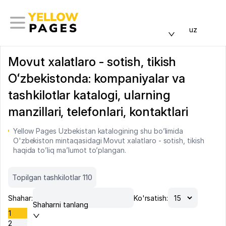
uz
Movut xalatlaro - sotish, tikish
Oʻzbekistonda: kompaniyalar va
tashkilotlar katalogi, ularning
manzillari, telefonlari, kontaktlari
Yellow Pages Uzbekistan katalogining shu bo’limida
O'zbekiston mintaqasidagi Movut xalatlaro - sotish, tikish
haqida to’liq ma’lumot to’plangan.
Topilgan tashkilotlar 110
Shahar:
Ko'rsatish:
Shaharni tanlang
1
2