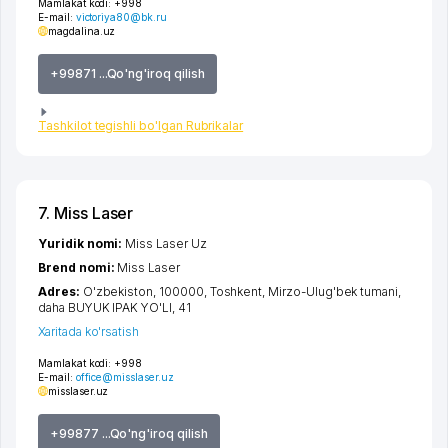
Mamlakat kodi:
+998
E-mail:
victoriya80@bk.ru
magdalina.uz
+99871 ...Qo'ng'iroq qilish
Tashkilot tegishli bo'lgan Rubrikalar
7. Miss Laser
Yuridik nomi:
Miss Laser Uz
Brend nomi:
Miss Laser
Adres:
O'zbekiston, 100000,
Toshkent
,
Mirzo-Ulug'bek tumani
,
daha BUYUK IPAK YO'LI
, 41
Xaritada ko'rsatish
Mamlakat kodi:
+998
E-mail:
office@misslaser.uz
misslaser.uz
+99877 ...Qo'ng'iroq qilish