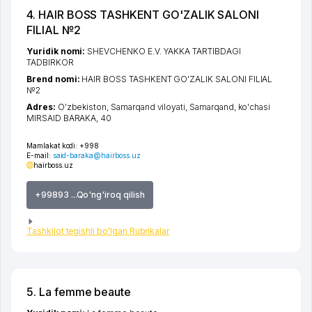
4. HAIR BOSS TASHKENT GO'ZALIK SALONI
FILIAL №2
Yuridik nomi:
SHEVCHENKO E.V. YAKKA TARTIBDAGI
TADBIRKOR
Brend nomi:
HAIR BOSS TASHKENT GO'ZALIK SALONI FILIAL
№2
Adres:
O'zbekiston,
Samarqand viloyati
,
Samarqand
,
ko'chasi
MIRSAID BARAKA
, 40
Mamlakat kodi:
+998
E-mail:
said-baraka@hairboss.uz
hairboss.uz
+99893 ...Qo'ng'iroq qilish
Tashkilot tegishli bo'lgan Rubrikalar
5. La femme beaute