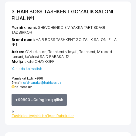
3. HAIR BOSS TASHKENT GO'ZALIK SALONI
FILIAL №1
Yuridik nomi:
SHEVCHENKO E.V. YAKKA TARTIBDAGI
TADBIRKOR
Brend nomi:
HAIR BOSS TASHKENT GO'ZALIK SALONI FILIAL
№1
Adres:
O'zbekiston,
Toshkent viloyati
,
Toshkent
,
Mirobod
tumani
,
ko'chasi SAID BARAKA
, 12
Mo‘ljal:
kafe CHAYKOFF
Xaritada ko'rsatish
Mamlakat kodi:
+998
E-mail:
said-baraka@hairboss.uz
hairboss.uz
+99893 ...Qo'ng'iroq qilish
Tashkilot tegishli bo'lgan Rubrikalar