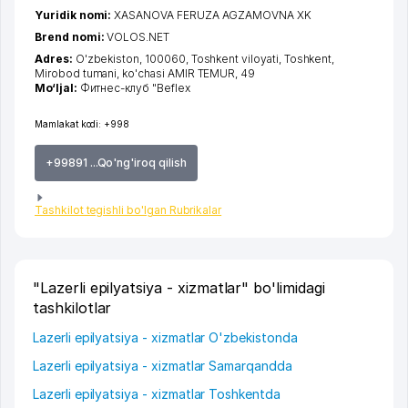
Yuridik nomi:
XASANOVA FERUZA AGZAMOVNA XK
Brend nomi:
VOLOS.NET
Adres:
O'zbekiston, 100060,
Toshkent viloyati
,
Toshkent
,
Mirobod tumani
,
ko'chasi AMIR TEMUR
, 49
Mo‘ljal:
Фитнес-клуб "Beflex
Mamlakat kodi:
+998
+99891 ...Qo'ng'iroq qilish
Tashkilot tegishli bo'lgan Rubrikalar
"Lazerli epilyatsiya - xizmatlar" bo'limidagi
tashkilotlar
Lazerli epilyatsiya - xizmatlar O'zbekistonda
Lazerli epilyatsiya - xizmatlar Samarqandda
Lazerli epilyatsiya - xizmatlar Toshkentda