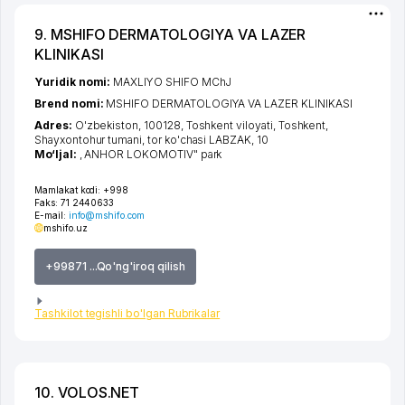
9. MSHIFO DERMATOLOGIYA VA LAZER
KLINIKASI
Yuridik nomi:
MAXLIYO SHIFO MChJ
Brend nomi:
MSHIFO DERMATOLOGIYA VA LAZER KLINIKASI
Adres:
O'zbekiston, 100128,
Toshkent viloyati
,
Toshkent
,
Shayxontohur tumani
,
tor ko'chasi LABZAK
, 10
Mo‘ljal:
, ANHOR LOKOMOTIV" park
Mamlakat kodi:
+998
Faks:
71 2440633
E-mail:
info@mshifo.com
mshifo.uz
+99871 ...Qo'ng'iroq qilish
Tashkilot tegishli bo'lgan Rubrikalar
10. VOLOS.NET