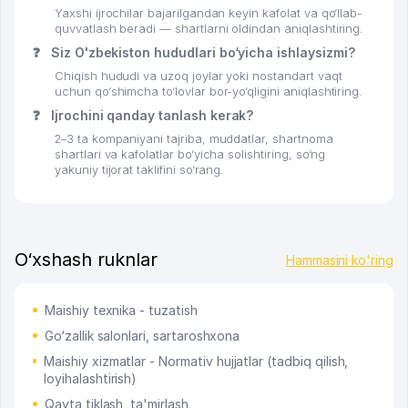
Yaxshi ijrochilar bajarilgandan keyin kafolat va qo‘llab-
quvvatlash beradi — shartlarni oldindan aniqlashtiring.
❓
Siz O'zbekiston hududlari bo‘yicha ishlaysizmi?
Chiqish hududi va uzoq joylar yoki nostandart vaqt
uchun qo‘shimcha to‘lovlar bor-yo‘qligini aniqlashtiring.
❓
Ijrochini qanday tanlash kerak?
2–3 ta kompaniyani tajriba, muddatlar, shartnoma
shartlari va kafolatlar bo‘yicha solishtiring, so‘ng
yakuniy tijorat taklifini so‘rang.
O‘xshash ruknlar
Hammasini ko'ring
Maishiy texnika - tuzatish
Go‘zallik salonlari, sartaroshxona
Maishiy xizmatlar - Normativ hujjatlar (tadbiq qilish,
loyihalashtirish)
Qayta tiklash, ta'mirlash