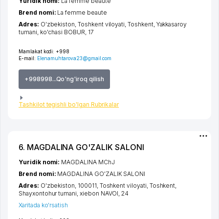
Yuridik nomi:
La femme beaute
Brend nomi:
La femme beaute
Adres:
O'zbekiston,
Toshkent viloyati
,
Toshkent
,
Yakkasaroy
tumani
,
ko'chasi BOBUR
, 17
Mamlakat kodi:
+998
E-mail:
Elenamuhtarova23@gmail.com
+998998...Qo'ng'iroq qilish
Tashkilot tegishli bo'lgan Rubrikalar
6. MAGDALINA GO'ZALIK SALONI
Yuridik nomi:
MAGDALINA MChJ
Brend nomi:
MAGDALINA GO'ZALIK SALONI
Adres:
O'zbekiston, 100011,
Toshkent viloyati
,
Toshkent
,
Shayxontohur tumani
,
xiеbon NAVOI
, 24
Xaritada ko'rsatish