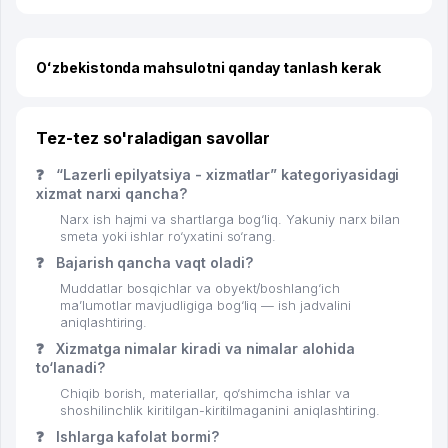
Oʻzbekistonda mahsulotni qanday tanlash kerak
Tez-tez so'raladigan savollar
❓
“Lazerli epilyatsiya - xizmatlar” kategoriyasidagi
xizmat narxi qancha?
Narx ish hajmi va shartlarga bog‘liq. Yakuniy narx bilan
smeta yoki ishlar ro‘yxatini so‘rang.
❓
Bajarish qancha vaqt oladi?
Muddatlar bosqichlar va obyekt/boshlang‘ich
ma’lumotlar mavjudligiga bog‘liq — ish jadvalini
aniqlashtiring.
❓
Xizmatga nimalar kiradi va nimalar alohida
to‘lanadi?
Chiqib borish, materiallar, qo‘shimcha ishlar va
shoshilinchlik kiritilgan-kiritilmaganini aniqlashtiring.
❓
Ishlarga kafolat bormi?