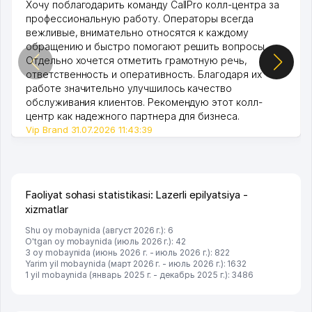
Хочу поблагодарить команду CallPro колл-центра за
профессиональную работу. Операторы всегда
вежливые, внимательно относятся к каждому
обращению и быстро помогают решить вопросы.
Отдельно хочется отметить грамотную речь,
ответственность и оперативность. Благодаря их
работе значительно улучшилось качество
обслуживания клиентов. Рекомендую этот колл-
центр как надежного партнера для бизнеса.
Vip Brand 31.07.2026 11:43:39
Faoliyat sohasi statistikasi: Lazerli epilyatsiya -
xizmatlar
Shu oy mobaynida (август 2026 г.): 6
O'tgan oy mobaynida (июль 2026 г.): 42
3 oy mobaynida (июнь 2026 г. - июль 2026 г.): 822
Yarim yil mobaynida (март 2026 г. - июль 2026 г.): 1632
1 yil mobaynida (январь 2025 г. - декабрь 2025 г.): 3486