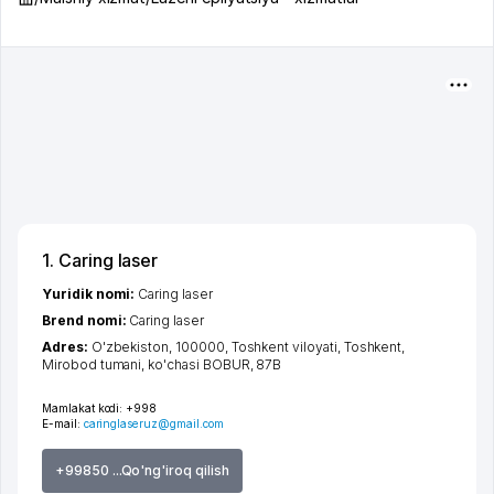
1. Caring laser
Yuridik nomi:
Caring laser
Brend nomi:
Caring laser
Adres:
O'zbekiston, 100000,
Toshkent viloyati
,
Toshkent
,
Mirobod tumani
,
ko'chasi BOBUR
, 87В
Mamlakat kodi:
+998
E-mail:
caringlaseruz@gmail.com
+99850 ...Qo'ng'iroq qilish