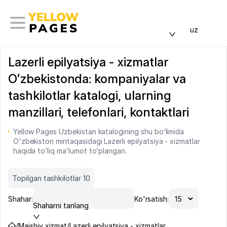
uz
Lazerli epilyatsiya - xizmatlar
Oʻzbekistonda: kompaniyalar va
tashkilotlar katalogi, ularning
manzillari, telefonlari, kontaktlari
Yellow Pages Uzbekistan katalogining shu bo’limida
O'zbekiston mintaqasidagi Lazerli epilyatsiya - xizmatlar
haqida to’liq ma’lumot to’plangan.
Topilgan tashkilotlar 10
Shahar:
Ko'rsatish:
Shaharni tanlang
/
Maishiy xizmat
/
Lazerli epilyatsiya - xizmatlar