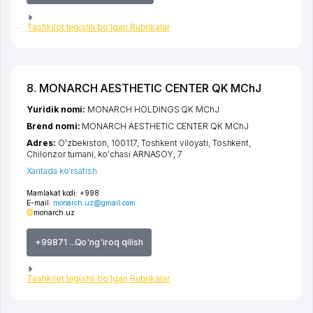
Tashkilot tegishli bo'lgan Rubrikalar
8. MONARCH AESTHETIC CENTER QK MChJ
Yuridik nomi:
MONARCH HOLDINGS QK MChJ
Brend nomi:
MONARCH AESTHETIC CENTER QK MChJ
Adres:
O'zbekiston, 100117,
Toshkent viloyati
,
Toshkent
,
Chilonzor tumani
,
ko'chasi ARNASOY
, 7
Xaritada ko'rsatish
Mamlakat kodi:
+998
E-mail:
monarch.uz@gmail.com
monarch.uz
+99871 ...Qo'ng'iroq qilish
Tashkilot tegishli bo'lgan Rubrikalar