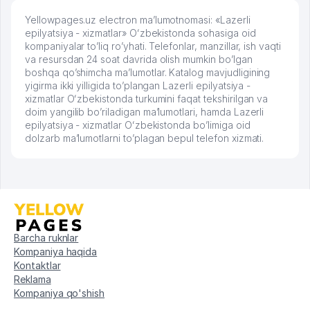
Yellowpages.uz electron ma’lumotnomasi: «Lazerli
epilyatsiya - xizmatlar» Oʻzbekistonda sohasiga oid
kompaniyalar to’liq ro’yhati. Telefonlar, manzillar, ish vaqti
va resursdan 24 soat davrida olish mumkin bo’lgan
boshqa qo’shimcha ma’lumotlar. Katalog mavjudligining
yigirma ikki yilligida to’plangan Lazerli epilyatsiya -
xizmatlar Oʻzbekistonda turkumini faqat tekshirilgan va
doim yangilib bo’riladigan ma’lumotlari, hamda Lazerli
epilyatsiya - xizmatlar Oʻzbekistonda bo’limiga oid
dolzarb ma’lumotlarni to’plagan bepul telefon xizmati.
Barcha ruknlar
Kompaniya haqida
Kontaktlar
Reklama
Kompaniya qo'shish