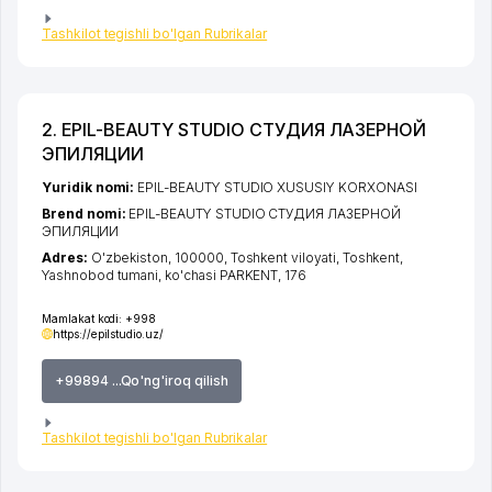
Tashkilot tegishli bo'lgan Rubrikalar
2. EPIL-BEAUTY STUDIO СТУДИЯ ЛАЗЕРНОЙ
ЭПИЛЯЦИИ
Yuridik nomi:
EPIL-BEAUTY STUDIO XUSUSIY KORXONASI
Brend nomi:
EPIL-BEAUTY STUDIO СТУДИЯ ЛАЗЕРНОЙ
ЭПИЛЯЦИИ
Adres:
O'zbekiston, 100000,
Toshkent viloyati
,
Toshkent
,
Yashnobod tumani
,
ko'chasi PARKENT
, 176
Mamlakat kodi:
+998
https://epilstudio.uz/
+99894 ...Qo'ng'iroq qilish
Tashkilot tegishli bo'lgan Rubrikalar