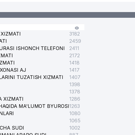
XIZMATI
3182
ATI
2459
URASI ISHONCH TELEFONI
2411
ZMATI
2172
IZMATI
1418
XONASI AJ
1417
ARINI TUZATISH XIZMATI
1407
1398
1378
 XIZMATI
1286
HAQIDA MA'LUMOT BYUROSI
1263
NLARI
1080
1065
ICHA SUDI
1002