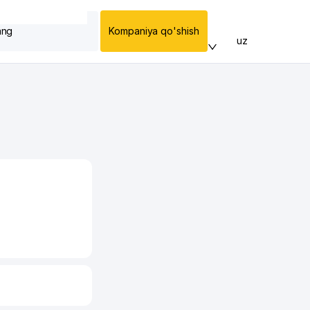
ang
Kompaniya qo'shish
uz