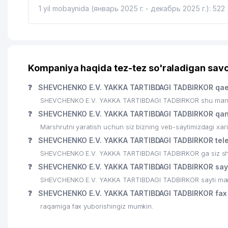
1 yil mobaynida (январь 2025 г. - декабрь 2025 г.): 522
Kompaniya haqida tez-tez so'raladigan savo
❓
SHEVCHENKO E.V. YAKKA TARTIBDAGI TADBIRKOR qae
SHEVCHENKO E.V. YAKKA TARTIBDAGI TADBIRKOR shu manzil
❓
SHEVCHENKO E.V. YAKKA TARTIBDAGI TADBIRKOR qan
Marshrutni yaratish uchun siz bizning veb-saytimizdagi xa
❓
SHEVCHENKO E.V. YAKKA TARTIBDAGI TADBIRKOR tele
SHEVCHENKO E.V. YAKKA TARTIBDAGI TADBIRKOR ga siz shu r
❓
SHEVCHENKO E.V. YAKKA TARTIBDAGI TADBIRKOR sayti
SHEVCHENKO E.V. YAKKA TARTIBDAGI TADBIRKOR sayti manzi
❓
SHEVCHENKO E.V. YAKKA TARTIBDAGI TADBIRKOR fax
raqamiga fax yuborishingiz mumkin.