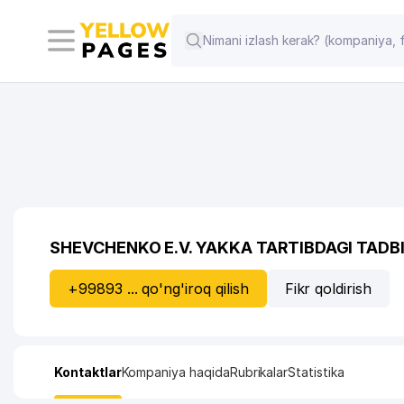
SHEVCHENKO E.V. YAKKA TARTIBDAGI TADB
+99893 ... qo'ng'iroq qilish
Fikr qoldirish
Kontaktlar
Kompaniya haqida
Rubrikalar
Statistika