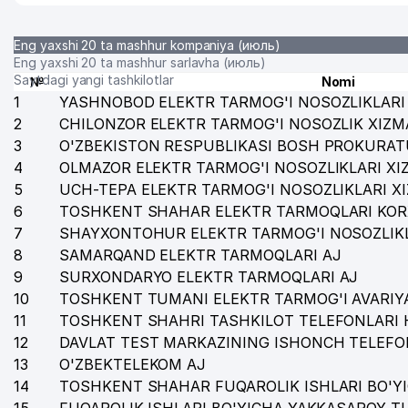
Eng yaxshi 20 ta mashhur kompaniya (июль)
Eng yaxshi 20 ta mashhur sarlavha (июль)
Saytdagi yangi tashkilotlar
№
Nomi
1
YASHNOBOD ELEKTR TARMOG'I NOSOZLIKLARI 
2
CHILONZOR ELEKTR TARMOG'I NOSOZLIK XIZM
3
O'ZBEKISTON RESPUBLIKASI BOSH PROKURAT
4
OLMAZOR ELEKTR TARMOG'I NOSOZLIKLARI XI
5
UCH-TEPA ELEKTR TARMOG'I NOSOZLIKLARI X
6
TOSHKENT SHAHAR ELEKTR TARMOQLARI KOR
7
SHAYXONTOHUR ELEKTR TARMOG'I NOSOZLIKL
8
SAMARQAND ELEKTR TARMOQLARI AJ
9
SURXONDARYO ELEKTR TARMOQLARI AJ
10
TOSHKENT TUMANI ELEKTR TARMOG'I AVARIYA
11
TOSHKENT SHAHRI TASHKILOT TELEFONLARI 
12
DAVLAT TEST MARKAZINING ISHONCH TELEFO
13
O'ZBEKTELEKOM AJ
14
TOSHKENT SHAHAR FUQAROLIK ISHLARI BO'Y