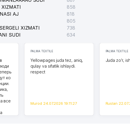
TUMANLARARO SUDI
887
 XIZMATI
858
NASI AJ
818
805
SERGELI XIZMATI
738
ANI SUDI
634
PALMA TEXTILE
PALMA TEXTILE
в
Yellowpages juda tez, aniq,
Juda zo’r, is
 люди
qulay va sifatlik ishlaydi.
теперь
respect
дут ко
нции.
ика,
ть
а все
Murod 24.07.2026 19:11:27
Ruslan 22.07.
на
моем
оется,