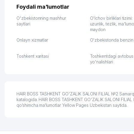
их работе значительно
потому что видно на 
Foydali ma'lumotlar
улучшилось качество
Озона для Узбекистан
обслуживания клиентов.
тут у нас уже есть ПВ
O'zbekistonning mashhur
O'lchov birliklari tizimi
Рекомендую этот колл-
saytlari
Выгодное дело и
uzunlik, tezlik, ma'lumo
maydon
центр как надежного
спокойное.
партнера для бизнеса.
Марат 27.07.2026 08:00
Onlayn xizmatlar
O'zbekistonda benzin 
Vip Brand 31.07.2026 11:43:39
Toshkent xaritasi
Toshkentdagi avtobus
yo'nalishlari
HAIR BOSS TASHKENT GO'ZALIK SALONI FILIAL №2 Samarqand, 
katalogida. HAIR BOSS TASHKENT GO'ZALIK SALONI FILIAL №2: k
qo’shimcha ma’lumotlar Yellow Pages Uzbekistan saytida.