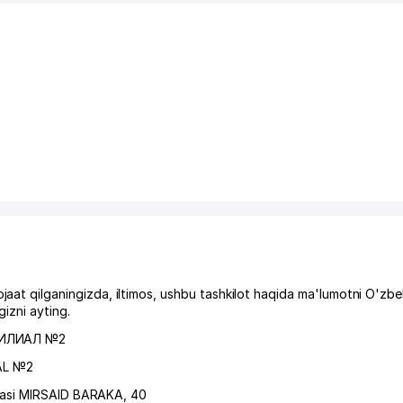
qilganingizda, iltimos, ushbu tashkilot haqida ma'lumotni O'zbe
izni ayting.
ФИЛИАЛ №2
AL №2
hasi MIRSAID BARAKA
, 40