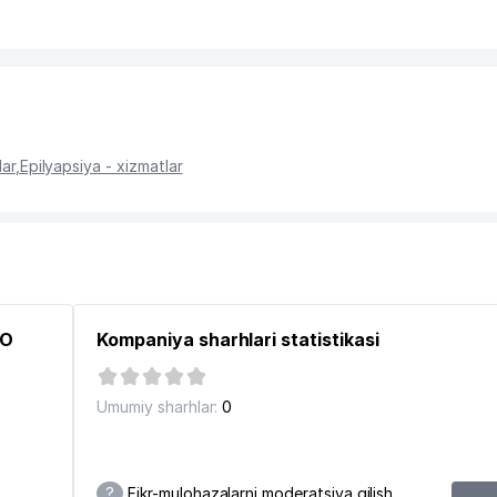
lar
,
Epilyapsiya - xizmatlar
KO
Kompaniya sharhlari statistikasi
Umumiy sharhlar:
0
?
Fikr-mulohazalarni moderatsiya qilish