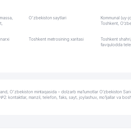
карте
а что
З.
: massa,
O'zbekiston saytlari
Kommunal (uy-joy
t,
Toshkent, O‘zbe
:37
narxi
Toshkent metrosining xaritasi
Toshkent shahri
favqulodda tele
O'zbekiston mintaqasida – dolzarb ma’lumotlar O’zbekiston Sariq
ontaktlar, manzil, telefon, faks, sayt, joylashuv, mo’ljallar va bos