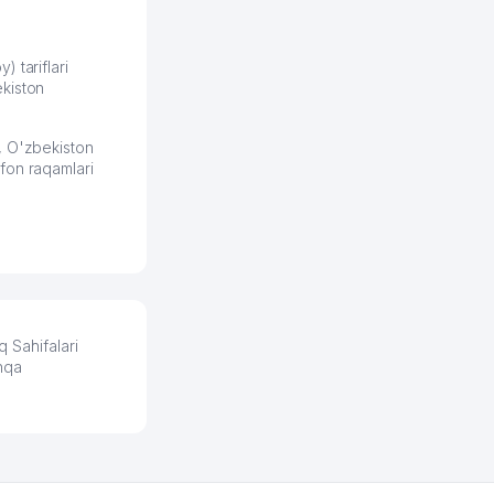
продвижением, но в итоге
разобрался. Озон как раз
получает свои 50 кликов на
) tariflari
kiston
обучение и цена потом
держится ровно около
ставки. Работать на
, O'zbekiston
площадке нравится, здесь
fon raqamlari
рынок сбыта шире и заказы
идут стабильно.
Урад 21.07.2026 08:47:51
 Sahifalari
hqa