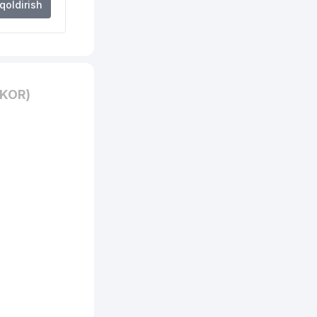
 qoldirish
RKOR)