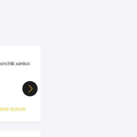
OZON MChJ
honchlik xamkor.
Зашел на Озон в
Узбекистане почти
случайно, когда коллега
показал свой кабинет и
цифры, так что я буквально
сразу загорелся этой
идеей. Регистрация заняла
всего вечер, а договор там
2026 12:09:26
вполне понятный и нет этих
всяких замудреных
юридических
формулировок. Первое
время сильно тупил с