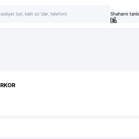
Shaharni tanl
IRKOR