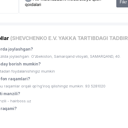
Fikr
qoidalari
llar
(SHEVCHENKO E.V. YAKKA TARTIBDAGI TADBI
rda joylashgan?
da joylashgan: O'zbekiston, Samarqand viloyati, SAMARQAND, 40.
day borish mumkin?
ritadan foydalanishingiz mumkin
fon raqamlari?
aqamlar orqali qo’ng’iroq qilishingiz mumkin: 93 5281020
 manzili?
li - hairboss.uz
 raqami?