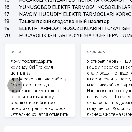
15
FUQAROLIK ISHLARI BO'YICHA YAKKASAROY 
16
YUNUSOBOD ELEKTR TARMOG'I NOSOZLIKLARI
17
NAVOIY HUDUDIY ELEKTR TARMOQLARI KORXO
18
Ташкентский следственный изолятор
19
ELEKTRTARMOG'I NOSOZLIKLARINI TO'ZATISH 
20
FUQAROLIK ISHLARI BO'YICHA UCH-TEPA TUM
CallPro
OZON MChJ
Хочу поблагодарить
Я открыл первый ПВЗ 
команду CallPro колл-
нашем поселке и как
центра за
стали рады) не надо 
профессиональную работу.
в город ездить, все и
Операторы всегда
мне. Никакой конкуре
вежливые, внимательно
Нанял одного сотрудн
относятся к каждому
плачу ему зп. Пока ес
обращению и быстро
финансовая поддержк
помогают решить вопросы.
получается. Хороший
Отдельно хочется отметить
бизнес. Система Озо
грамотную речь,
сама делает отчеты.
ответственность и
Другой конкурент в 
оперативность. Благодаря
поселке вряд ли откр