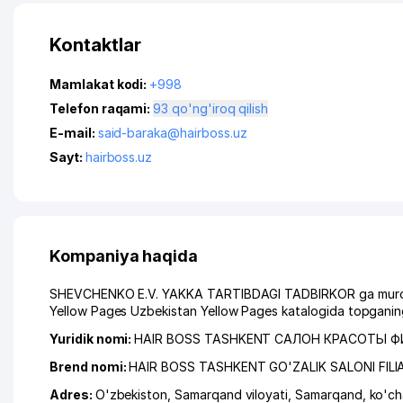
Kontaktlar
Mamlakat kodi:
+998
Telefon raqami:
93 qo'ng'iroq qilish
E-mail:
said-baraka@hairboss.uz
Sayt:
hairboss.uz
Kompaniya haqida
SHEVCHENKO E.V. YAKKA TARTIBDAGI TADBIRKOR ga murojaat 
Yellow Pages Uzbekistan Yellow Pages katalogida topganing
Yuridik nomi:
HAIR BOSS TASHKENT САЛОН КРАСОТЫ 
Brend nomi:
HAIR BOSS TASHKENT GO'ZALIK SALONI FILI
Adres:
O'zbekiston,
Samarqand viloyati
,
Samarqand
,
ko'c