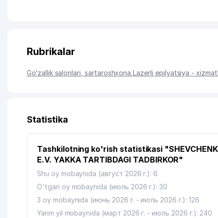
Rubrikalar
Go‘zallik salonlari, sartaroshxona
,
Lazerli epilyatsiya - xizmat
Statistika
Tashkilotning ko'rish statistikasi "SHEVCHEN
E.V. YAKKA TARTIBDAGI TADBIRKOR"
Shu oy mobaynida (август 2026 г.): 6
O'tgan oy mobaynida (июль 2026 г.): 30
3 oy mobaynida (июнь 2026 г. - июль 2026 г.): 126
Yarim yil mobaynida (март 2026 г. - июль 2026 г.): 240