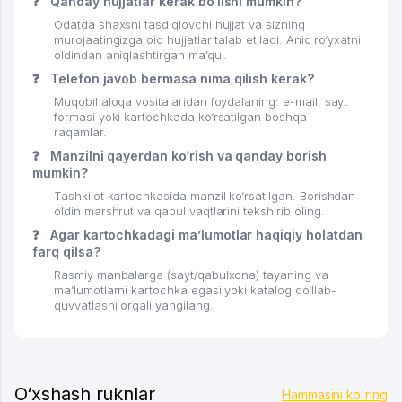
❓
Qanday hujjatlar kerak bo‘lishi mumkin?
Odatda shaxsni tasdiqlovchi hujjat va sizning
murojaatingizga oid hujjatlar talab etiladi. Aniq ro‘yxatni
oldindan aniqlashtirgan ma’qul.
❓
Telefon javob bermasa nima qilish kerak?
Muqobil aloqa vositalaridan foydalaning: e-mail, sayt
formasi yoki kartochkada ko‘rsatilgan boshqa
raqamlar.
❓
Manzilni qayerdan ko‘rish va qanday borish
mumkin?
Tashkilot kartochkasida manzil ko‘rsatilgan. Borishdan
oldin marshrut va qabul vaqtlarini tekshirib oling.
❓
Agar kartochkadagi ma’lumotlar haqiqiy holatdan
farq qilsa?
Rasmiy manbalarga (sayt/qabulxona) tayaning va
ma’lumotlarni kartochka egasi yoki katalog qo‘llab-
quvvatlashi orqali yangilang.
O‘xshash ruknlar
Hammasini ko'ring