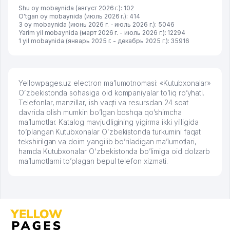
Shu oy mobaynida (август 2026 г.): 102
O'tgan oy mobaynida (июль 2026 г.): 414
3 oy mobaynida (июнь 2026 г. - июль 2026 г.): 5046
Yarim yil mobaynida (март 2026 г. - июль 2026 г.): 12294
1 yil mobaynida (январь 2025 г. - декабрь 2025 г.): 35916
Yellowpages.uz electron ma’lumotnomasi: «Kutubxonalar»
Oʻzbekistonda sohasiga oid kompaniyalar to’liq ro’yhati.
Telefonlar, manzillar, ish vaqti va resursdan 24 soat
davrida olish mumkin bo’lgan boshqa qo’shimcha
ma’lumotlar. Katalog mavjudligining yigirma ikki yilligida
to’plangan Kutubxonalar Oʻzbekistonda turkumini faqat
tekshirilgan va doim yangilib bo’riladigan ma’lumotlari,
hamda Kutubxonalar Oʻzbekistonda bo’limiga oid dolzarb
ma’lumotlarni to’plagan bepul telefon xizmati.