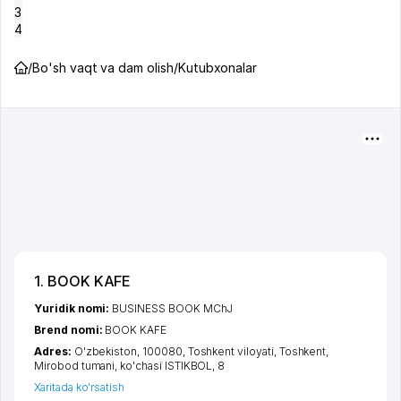
3
4
/
Bo'sh vaqt va dam olish
/
Kutubxonalar
1. BOOK KAFE
Yuridik nomi:
BUSINESS BOOK MChJ
Brend nomi:
BOOK KAFE
Adres:
O'zbekiston, 100080,
Toshkent viloyati
,
Toshkent
,
Mirobod tumani
,
ko'chasi ISTIKBOL
, 8
Xaritada ko'rsatish