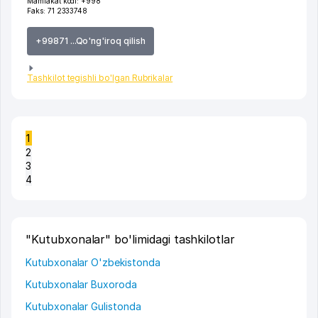
Mamlakat kodi:
+998
Faks:
71 2333748
+99871 ...Qo'ng'iroq qilish
Tashkilot tegishli bo'lgan Rubrikalar
1
2
3
4
"Kutubxonalar" bo'limidagi tashkilotlar
Kutubxonalar O'zbekistonda
Kutubxonalar Buxoroda
Kutubxonalar Gulistonda