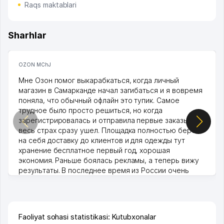
Raqs maktablari
Sharhlar
OZON MChJ
Мне Озон помог выкарабкаться, когда личный
магазин в Самарканде начал загибаться и я вовремя
поняла, что обычный офлайн это тупик. Самое
трудное было просто решиться, но когда
зарегистрировалась и отправила первые заказы,
весь страх сразу ушел. Площадка полностью берет
на себя доставку до клиентов и для одежды тут
хранение бесплатное первый год, хорошая
экономия. Раньше боялась рекламы, а теперь вижу
результаты. В последнее время из России очень
много заказывают, а вначале только по Узбекистану
брали, но вяло. Удалось раскрутиться, дальше
развиваюсь потихоньку😊
Hamida 03.08.2026 12:45:39
Faoliyat sohasi statistikasi: Kutubxonalar