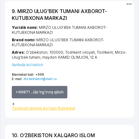
9. MIRZO ULUG'BEK TUMANI AXBOROT-
KUTUBXONA MARKAZI
Yuridik nomi:
MIRZO ULUG'BEK TUMANI AXBOROT-
KUTUBXONA MARKAZI
Brend nomi:
MIRZO ULUG'BEK TUMANI AXBOROT-
KUTUBXONA MARKAZI
Adres:
O'zbekiston, 100000,
Toshkent viloyati
,
Toshkent
,
Mirzo-
Ulug'bek tumani
,
maydon XAMID OLIMJON
, 12 А
Xaritada ko'rsatish
Mamlakat kodi:
+998
E-mail:
dls-tashkent@mail.ru
+99871 ...Qo'ng'iroq qilish
Tashkilot tegishli bo'lgan Rubrikalar
10. O‘ZBEKISTON XALQARO ISLOM