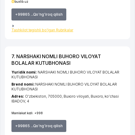
buxlib.uz
+99865 ...Qo'ng'iroq qilish
Tashkilot tegishli bo'lgan Rubrikalar
7. NARSHAKI NOMLI BUHORO VILOYAT
BOLALAR KUTUBHONASI
Yuridik nomi:
NARSHAKI NOMLI BUHORO VILOYAT BOLALAR
KUTUBHONASI
Brend nomi:
NARSHAKI NOMLI BUHORO VILOYAT BOLALAR
KUTUBHONASI
Adres:
O'zbekiston, 705000,
Buxoro viloyati
,
Buxoro
,
ko'chasi
IBADOV
, 4
Mamlakat kodi:
+998
+99865 ...Qo'ng'iroq qilish