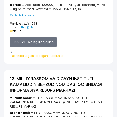
Adres:
O'zbekiston, 100000,
Toshkent viloyati
,
Toshkent
,
Mirzo-
Ulug'bek tumani
,
ko'chasi MOVAROUNNAHR
, 16
Xaritada ko'rsatish
Mamlakat kodi:
+998
E-mail:
office@bfa.uz
bfa.uz
+99871 ...Qo'ng'iroq qilish
Tashkilot tegishli bo'lgan Rubrikalar
13. MILLIY RASSOM VA DIZAYN INSTITUTI
KAMALIDDIN BEHZOD NOMIDAGI QO'SHIDAGI
INFORMASIYA RESURS MARKAZI
Yuridik nomi:
MILLIY RASSOM VA DIZAYN INSTITUTI
KAMALIDDIN BEHZOD NOMIDAGI QO'SHIDAGI INFORMASIYA
RESURS MARKAZI
Brend nomi:
MILLIY RASSOM VA DIZAYN INSTITUTI
KAMALIDDIN BEHZOD NOMIDAGI QO'SHIDAGI INFORMASIYA