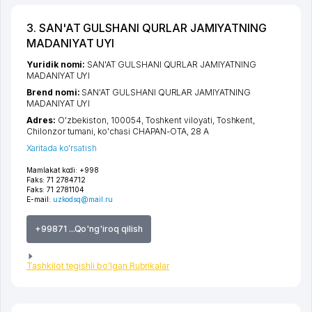
3. SAN'AT GULSHANI QURLAR JAMIYATNING
MADANIYAT UYI
Yuridik nomi:
SAN'AT GULSHANI QURLAR JAMIYATNING
MADANIYAT UYI
Brend nomi:
SAN'AT GULSHANI QURLAR JAMIYATNING
MADANIYAT UYI
Adres:
O'zbekiston, 100054,
Toshkent viloyati
,
Toshkent
,
Chilonzor tumani
,
ko'chasi CHAPAN-OTA
, 28 А
Xaritada ko'rsatish
Mamlakat kodi:
+998
Faks:
71 2784712
Faks:
71 2781104
E-mail:
uzkodsq@mail.ru
+99871 ...Qo'ng'iroq qilish
Tashkilot tegishli bo'lgan Rubrikalar