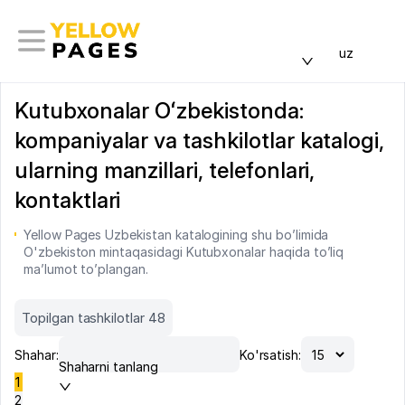
uz
Kutubxonalar Oʻzbekistonda:
kompaniyalar va tashkilotlar katalogi,
ularning manzillari, telefonlari,
kontaktlari
Yellow Pages Uzbekistan katalogining shu bo’limida
O'zbekiston mintaqasidagi Kutubxonalar haqida to’liq
ma’lumot to’plangan.
Topilgan tashkilotlar 48
Shahar:
Ko'rsatish:
Shaharni tanlang
1
2