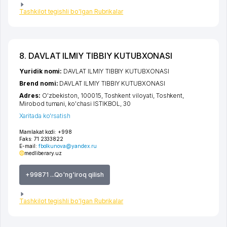
Tashkilot tegishli bo'lgan Rubrikalar
8. DAVLAT ILMIY TIBBIY KUTUBXONASI
Yuridik nomi:
DAVLAT ILMIY TIBBIY KUTUBXONASI
Brend nomi:
DAVLAT ILMIY TIBBIY KUTUBXONASI
Adres:
O'zbekiston, 100015,
Toshkent viloyati
,
Toshkent
,
Mirobod tumani
,
ko'chasi ISTIKBOL
, 30
Xaritada ko'rsatish
Mamlakat kodi:
+998
Faks:
71 2333822
E-mail:
fbolkunova@yandex.ru
medliberary.uz
+99871 ...Qo'ng'iroq qilish
Tashkilot tegishli bo'lgan Rubrikalar