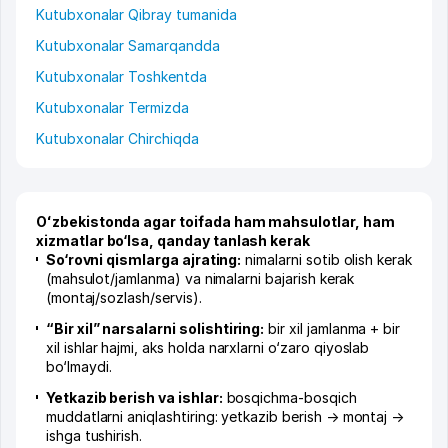
Kutubxonalar Qibray tumanida
Kutubxonalar Samarqandda
Kutubxonalar Toshkentda
Kutubxonalar Termizda
Kutubxonalar Chirchiqda
Oʻzbekistonda agar toifada ham mahsulotlar, ham
xizmatlar bo‘lsa, qanday tanlash kerak
So‘rovni qismlarga ajrating:
nimalarni sotib olish kerak
(mahsulot/jamlanma) va nimalarni bajarish kerak
(montaj/sozlash/servis).
“Bir xil” narsalarni solishtiring:
bir xil jamlanma + bir
xil ishlar hajmi, aks holda narxlarni o‘zaro qiyoslab
bo‘lmaydi.
Yetkazib berish va ishlar:
bosqichma-bosqich
muddatlarni aniqlashtiring: yetkazib berish → montaj →
ishga tushirish.