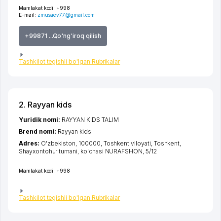
Mamlakat kodi:
+998
E-mail:
zmusaev77@gmail.com
+99871 ...Qo'ng'iroq qilish
Tashkilot tegishli bo'lgan Rubrikalar
2. Rayyan kids
Yuridik nomi:
RAYYAN KIDS TALIM
Brend nomi:
Rayyan kids
Adres:
O'zbekiston, 100000,
Toshkent viloyati
,
Toshkent
,
Shayxontohur tumani
,
ko'chasi NURAFSHON
, 5/12
Mamlakat kodi:
+998
Tashkilot tegishli bo'lgan Rubrikalar