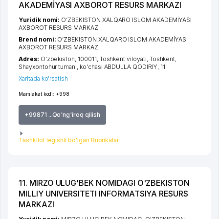
AKADEMİYASI AXBOROT RESURS MARKAZI
Yuridik nomi:
O‘ZBEKISTON XALQARO ISLOM AKADEMİYASI
AXBOROT RESURS MARKAZI
Brend nomi:
O‘ZBEKISTON XALQARO ISLOM AKADEMİYASI
AXBOROT RESURS MARKAZI
Adres:
O'zbekiston, 100011,
Toshkent viloyati
,
Toshkent
,
Shayxontohur tumani
,
ko'chasi ABDULLA QODIRIY
, 11
Xaritada ko'rsatish
Mamlakat kodi:
+998
+99871 ...Qo'ng'iroq qilish
Tashkilot tegishli bo'lgan Rubrikalar
11. MIRZO ULUG'BEK NOMIDAGI O'ZBEKISTON
MILLIY UNIVERSITETI INFORMATSIYA RESURS
MARKAZI