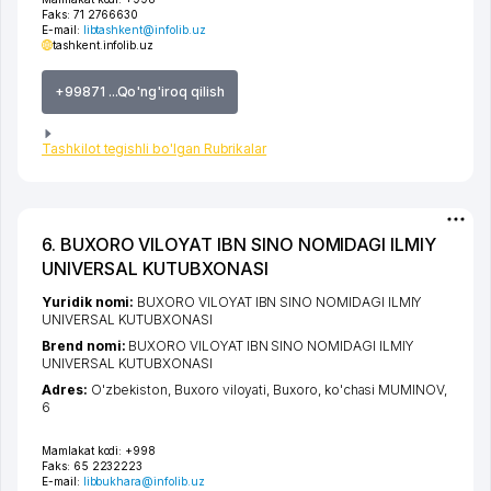
Faks:
71 2766630
E-mail:
libtashkent@infolib.uz
tashkent.infolib.uz
+99871 ...Qo'ng'iroq qilish
Tashkilot tegishli bo'lgan Rubrikalar
6. BUXORO VILOYAT IBN SINO NOMIDAGI ILMIY
UNIVERSAL KUTUBXONASI
Yuridik nomi:
BUXORO VILOYAT IBN SINO NOMIDAGI ILMIY
UNIVERSAL KUTUBXONASI
Brend nomi:
BUXORO VILOYAT IBN SINO NOMIDAGI ILMIY
UNIVERSAL KUTUBXONASI
Adres:
O'zbekiston,
Buxoro viloyati
,
Buxoro
,
ko'chasi MUMINOV
,
6
Mamlakat kodi:
+998
Faks:
65 2232223
E-mail:
libbukhara@infolib.uz