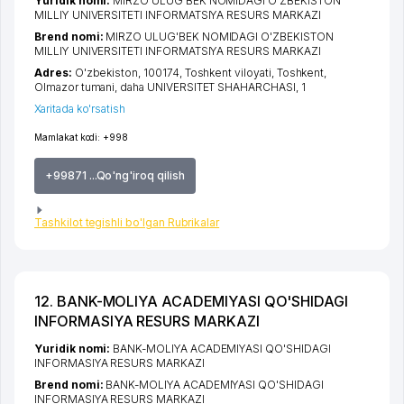
Yuridik nomi:
MIRZO ULUG'BEK NOMIDAGI O'ZBEKISTON
MILLIY UNIVERSITETI INFORMATSIYA RESURS MARKAZI
Brend nomi:
MIRZO ULUG'BEK NOMIDAGI O'ZBEKISTON
MILLIY UNIVERSITETI INFORMATSIYA RESURS MARKAZI
Adres:
O'zbekiston, 100174,
Toshkent viloyati
,
Toshkent
,
Olmazor tumani
,
daha UNIVERSITET SHAHARCHASI
, 1
Xaritada ko'rsatish
Mamlakat kodi:
+998
+99871 ...Qo'ng'iroq qilish
Tashkilot tegishli bo'lgan Rubrikalar
12. BANK-MOLIYA ACADEMIYASI QO'SHIDAGI
INFORMASIYA RESURS MARKAZI
Yuridik nomi:
BANK-MOLIYA ACADEMIYASI QO'SHIDAGI
INFORMASIYA RESURS MARKAZI
Brend nomi:
BANK-MOLIYA ACADEMIYASI QO'SHIDAGI
INFORMASIYA RESURS MARKAZI