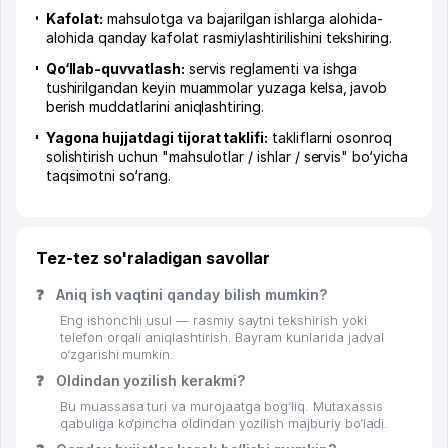
Kafolat:
mahsulotga va bajarilgan ishlarga alohida-
alohida qanday kafolat rasmiylashtirilishini tekshiring.
Qo‘llab-quvvatlash:
servis reglamenti va ishga
tushirilgandan keyin muammolar yuzaga kelsa, javob
berish muddatlarini aniqlashtiring.
Yagona hujjatdagi tijorat taklifi:
takliflarni osonroq
solishtirish uchun "mahsulotlar / ishlar / servis" bo‘yicha
taqsimotni so‘rang.
Tez-tez so'raladigan savollar
❓
Aniq ish vaqtini qanday bilish mumkin?
Eng ishonchli usul — rasmiy saytni tekshirish yoki
telefon orqali aniqlashtirish. Bayram kunlarida jadval
o‘zgarishi mumkin.
❓
Oldindan yozilish kerakmi?
Bu muassasa turi va murojaatga bog‘liq. Mutaxassis
qabuliga ko‘pincha oldindan yozilish majburiy bo‘ladi.