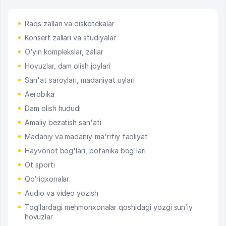
Raqs zallari va diskotekalar
Konsert zallari va studiyalar
O‘yin komplekslar, zallar
Hovuzlar, dam olish joylari
San'at saroylari, madaniyat uylari
Aerobika
Dam olish hududi
Amaliy bezatish san'ati
Madaniy va madaniy-ma'rifiy faoliyat
Hayvonot bog'lari, botanika bog'lari
Ot sporti
Qo‘riqxonalar
Audio va video yozish
Tog‘lardagi mehmonxonalar qoshidagi yozgi sun’iy
hovuzlar