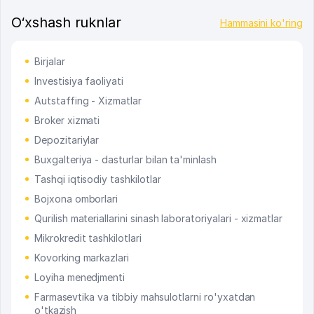
O‘xshash ruknlar
Hammasini ko'ring
Birjalar
Investisiya faoliyati
Autstaffing - Xizmatlar
Broker xizmati
Depozitariylar
Buxgalteriya - dasturlar bilan ta'minlash
Tashqi iqtisodiy tashkilotlar
Bojxona omborlari
Qurilish materiallarini sinash laboratoriyalari - xizmatlar
Mikrokredit tashkilotlari
Kovorking markazlari
Loyiha menedjmenti
Farmasevtika va tibbiy mahsulotlarni ro'yxatdan
o'tkazish