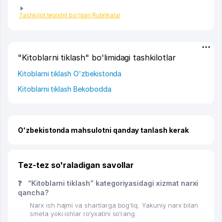
Tashkilot tegishli bo'lgan Rubrikalar
"Kitoblarni tiklash" bo'limidagi tashkilotlar
Kitoblarni tiklash O'zbekistonda
Kitoblarni tiklash Bekobodda
Oʻzbekistonda mahsulotni qanday tanlash kerak
Tez-tez so'raladigan savollar
❓
“Kitoblarni tiklash” kategoriyasidagi xizmat narxi
qancha?
Narx ish hajmi va shartlarga bog‘liq. Yakuniy narx bilan
smeta yoki ishlar ro‘yxatini so‘rang.