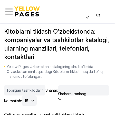
uz
Kitoblarni tiklash Oʻzbekistonda:
kompaniyalar va tashkilotlar katalogi,
ularning manzillari, telefonlari,
kontaktlari
Yellow Pages Uzbekistan katalogining shu bo’limida
O'zbekiston mintaqasidagi Kitoblarni tiklash haqida to’liq
ma’lumot to’plangan.
Topilgan tashkilotlar 1
Shahar:
Shaharni tanlang
Ko'rsatish:
/
Biznes xizmatlar va banklar
/
Kitoblarni tiklash