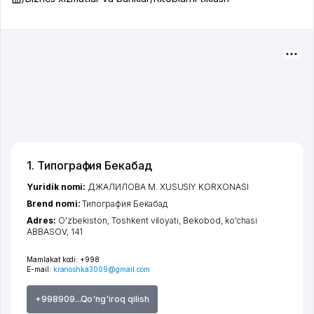
1. Типография Бекабад
Yuridik nomi:
ДЖАЛИЛОВА М. XUSUSIY KORXONASI
Brend nomi:
Типография Бекабад
Adres:
O'zbekiston,
Toshkent viloyati
,
Bekobod
,
ko'chasi
ABBASOV
, 141
Mamlakat kodi:
+998
E-mail:
kranoshka3009@gmail.com
+998909...Qo'ng'iroq qilish