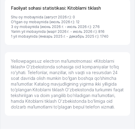
Faoliyat sohasi statistikasi: Kitoblarni tiklash
Shu oy mobaynida (август 2026 г.): 0
O'tgan oy mobaynida (июль 2026 г.): 12
3 oy mobaynida (июнь 2026 г. - июль 2026 г.): 276
Yarim yil mobaynida (март 2026 г. - июль 2026 г.): 816
1 yil mobaynida (январь 2025 г. - декабрь 2025 г.): 1740
Yellowpages.uz electron ma’lumotnomasi: «Kitoblarni
tiklash» Oʻzbekistonda sohasiga oid kompaniyalar to’liq
ro’yhati. Telefonlar, manzillar, ish vaqti va resursdan 24
soat davrida olish mumkin bo’lgan boshqa qo’shimcha
ma’lumotlar. Katalog mavjudligining yigirma ikki yilligida
to’plangan Kitoblarni tiklash Oʻzbekistonda turkumini faqat
tekshirilgan va doim yangilib bo’riladigan ma’lumotlari,
hamda Kitoblarni tiklash Oʻzbekistonda bo’limiga oid
dolzarb ma’lumotlarni to’plagan bepul telefon xizmati.