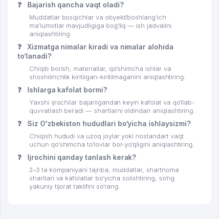
❓
Bajarish qancha vaqt oladi?
Muddatlar bosqichlar va obyekt/boshlang‘ich
ma’lumotlar mavjudligiga bog‘liq — ish jadvalini
aniqlashtiring.
❓
Xizmatga nimalar kiradi va nimalar alohida
to‘lanadi?
Chiqib borish, materiallar, qo‘shimcha ishlar va
shoshilinchlik kiritilgan-kiritilmaganini aniqlashtiring.
❓
Ishlarga kafolat bormi?
Yaxshi ijrochilar bajarilgandan keyin kafolat va qo‘llab-
quvvatlash beradi — shartlarni oldindan aniqlashtiring.
❓
Siz O'zbekiston hududlari bo‘yicha ishlaysizmi?
Chiqish hududi va uzoq joylar yoki nostandart vaqt
uchun qo‘shimcha to‘lovlar bor-yo‘qligini aniqlashtiring.
❓
Ijrochini qanday tanlash kerak?
2–3 ta kompaniyani tajriba, muddatlar, shartnoma
shartlari va kafolatlar bo‘yicha solishtiring, so‘ng
yakuniy tijorat taklifini so‘rang.