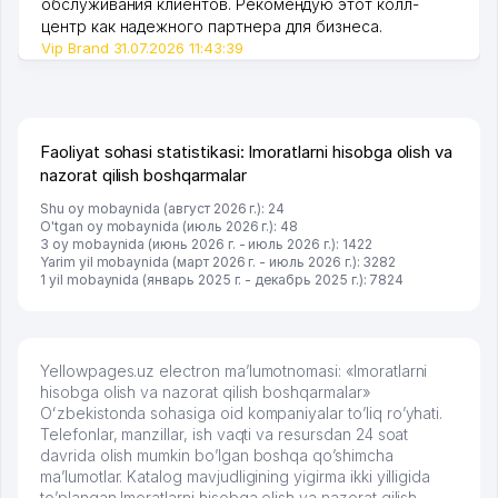
обслуживания клиентов. Рекомендую этот колл-
центр как надежного партнера для бизнеса.
Vip Brand 31.07.2026 11:43:39
Faoliyat sohasi statistikasi: Imoratlarni hisobga olish va
nazorat qilish boshqarmalar
Shu oy mobaynida (август 2026 г.): 24
O'tgan oy mobaynida (июль 2026 г.): 48
3 oy mobaynida (июнь 2026 г. - июль 2026 г.): 1422
Yarim yil mobaynida (март 2026 г. - июль 2026 г.): 3282
1 yil mobaynida (январь 2025 г. - декабрь 2025 г.): 7824
Yellowpages.uz electron ma’lumotnomasi: «Imoratlarni
hisobga olish va nazorat qilish boshqarmalar»
Oʻzbekistonda sohasiga oid kompaniyalar to’liq ro’yhati.
Telefonlar, manzillar, ish vaqti va resursdan 24 soat
davrida olish mumkin bo’lgan boshqa qo’shimcha
ma’lumotlar. Katalog mavjudligining yigirma ikki yilligida
to’plangan Imoratlarni hisobga olish va nazorat qilish