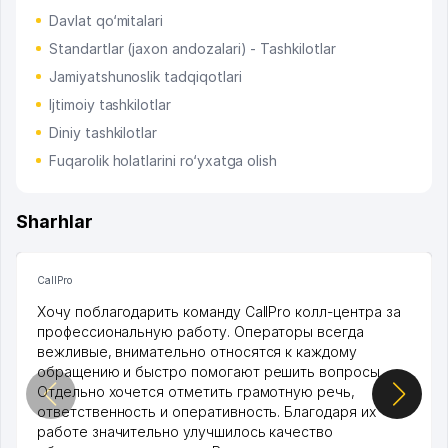
Davlat qo‘mitalari
Standartlar (jaxon andozalari) - Tashkilotlar
Jamiyatshunoslik tadqiqotlari
Ijtimoiy tashkilotlar
Diniy tashkilotlar
Fuqarolik holatlarini ro‘yxatga olish
Sharhlar
CallPro
Хочу поблагодарить команду CallPro колл-центра за
профессиональную работу. Операторы всегда
вежливые, внимательно относятся к каждому
обращению и быстро помогают решить вопросы.
Отдельно хочется отметить грамотную речь,
ответственность и оперативность. Благодаря их
работе значительно улучшилось качество