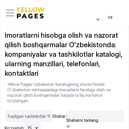
uz
Imoratlarni hisobga olish va nazorat
qilish boshqarmalar Oʻzbekistonda:
kompaniyalar va tashkilotlar katalogi,
ularning manzillari, telefonlari,
kontaktlari
Yellow Pages Uzbekistan katalogining shu bo’limida
O'zbekiston mintaqasidagi Imoratlarni hisobga olish va
nazorat qilish boshqarmalar haqida to’liq ma’lumot
to’plangan.
Topilgan tashkilotlar 11
Shahar:
Shaharni tanlang
Ko'rsatish: