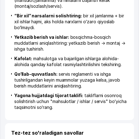
(mahsulot/jamlanma) va nimalarni bajarish kerak
(montaj/sozlash/servis).
“Bir xil” narsalarni solishtiring:
bir xil jamlanma + bir
xil ishlar hajmi, aks holda narxlarni o‘zaro qiyoslab
bo‘lmaydi.
Yetkazib berish va ishlar:
bosqichma-bosqich
muddatlarni aniqlashtiring: yetkazib berish → montaj →
ishga tushirish.
Kafolat:
mahsulotga va bajarilgan ishlarga alohida-
alohida qanday kafolat rasmiylashtirilishini tekshiring.
Qo‘llab-quvvatlash:
servis reglamenti va ishga
tushirilgandan keyin muammolar yuzaga kelsa, javob
berish muddatlarini aniqlashtiring.
Yagona hujjatdagi tijorat taklifi:
takliflarni osonroq
solishtirish uchun "mahsulotlar / ishlar / servis" bo‘yicha
taqsimotni so‘rang.
Tez-tez so'raladigan savollar