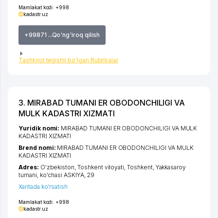
Mamlakat kodi:
+998
kadastr.uz
+99871 ...Qo'ng'iroq qilish
Tashkilot tegishli bo'lgan Rubrikalar
3. MIRABAD TUMANI ER OBODONCHILIGI VA
MULK KADASTRI XIZMATI
Yuridik nomi:
MIRABAD TUMANI ER OBODONCHILIGI VA MULK
KADASTRI XIZMATI
Brend nomi:
MIRABAD TUMANI ER OBODONCHILIGI VA MULK
KADASTRI XIZMATI
Adres:
O'zbekiston,
Toshkent viloyati
,
Toshkent
,
Yakkasaroy
tumani
,
ko'chasi ASKIYA
, 29
Xaritada ko'rsatish
Mamlakat kodi:
+998
kadastr.uz