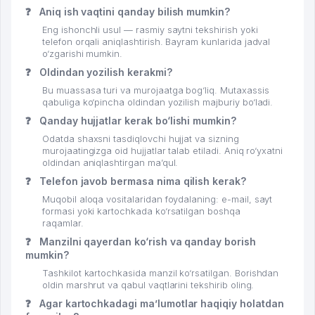
❓
Aniq ish vaqtini qanday bilish mumkin?
Eng ishonchli usul — rasmiy saytni tekshirish yoki
telefon orqali aniqlashtirish. Bayram kunlarida jadval
o‘zgarishi mumkin.
❓
Oldindan yozilish kerakmi?
Bu muassasa turi va murojaatga bog‘liq. Mutaxassis
qabuliga ko‘pincha oldindan yozilish majburiy bo‘ladi.
❓
Qanday hujjatlar kerak bo‘lishi mumkin?
Odatda shaxsni tasdiqlovchi hujjat va sizning
murojaatingizga oid hujjatlar talab etiladi. Aniq ro‘yxatni
oldindan aniqlashtirgan ma’qul.
❓
Telefon javob bermasa nima qilish kerak?
Muqobil aloqa vositalaridan foydalaning: e-mail, sayt
formasi yoki kartochkada ko‘rsatilgan boshqa
raqamlar.
❓
Manzilni qayerdan ko‘rish va qanday borish
mumkin?
Tashkilot kartochkasida manzil ko‘rsatilgan. Borishdan
oldin marshrut va qabul vaqtlarini tekshirib oling.
❓
Agar kartochkadagi ma’lumotlar haqiqiy holatdan