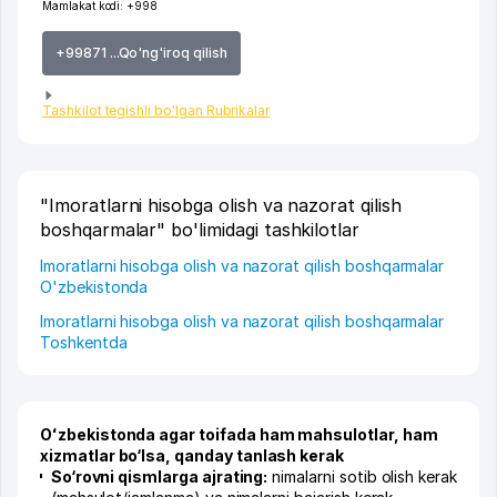
Mamlakat kodi:
+998
+99871 ...Qo'ng'iroq qilish
Tashkilot tegishli bo'lgan Rubrikalar
"Imoratlarni hisobga olish va nazorat qilish
boshqarmalar" bo'limidagi tashkilotlar
Imoratlarni hisobga olish va nazorat qilish boshqarmalar
O'zbekistonda
Imoratlarni hisobga olish va nazorat qilish boshqarmalar
Toshkentda
Oʻzbekistonda agar toifada ham mahsulotlar, ham
xizmatlar bo‘lsa, qanday tanlash kerak
So‘rovni qismlarga ajrating:
nimalarni sotib olish kerak