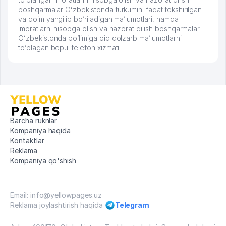
boshqarmalar Oʻzbekistonda turkumini faqat tekshirilgan
va doim yangilib bo’riladigan ma’lumotlari, hamda
Imoratlarni hisobga olish va nazorat qilish boshqarmalar
Oʻzbekistonda bo’limiga oid dolzarb ma’lumotlarni
to’plagan bepul telefon xizmati.
Barcha ruknlar
Kompaniya haqida
Kontaktlar
Reklama
Kompaniya qo'shish
Email: info@yellowpages.uz
Reklama joylashtirish haqida
Telegram