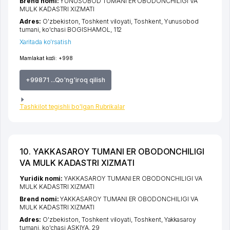
Brend nomi:
YUNUSOBOD TUMANI ER OBODONCHILIGI VA
MULK KADASTRI XIZMATI
Adres:
O'zbekiston,
Toshkent viloyati
,
Toshkent
,
Yunusobod
tumani
,
ko'chasi BOGISHAMOL
, 112
Xaritada ko'rsatish
Mamlakat kodi:
+998
+99871 ...Qo'ng'iroq qilish
Tashkilot tegishli bo'lgan Rubrikalar
10. YAKKASAROY TUMANI ER OBODONCHILIGI
VA MULK KADASTRI XIZMATI
Yuridik nomi:
YAKKASAROY TUMANI ER OBODONCHILIGI VA
MULK KADASTRI XIZMATI
Brend nomi:
YAKKASAROY TUMANI ER OBODONCHILIGI VA
MULK KADASTRI XIZMATI
Adres:
O'zbekiston,
Toshkent viloyati
,
Toshkent
,
Yakkasaroy
tumani
,
ko'chasi ASKIYA
, 29