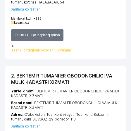
tumani
,
ko'chasi TALABALAR
, 54
Xaritada ko'rsatish
Mamlakat kodi:
+998
kadastr.uz
+99871 ...Qo'ng'iroq qilish
Tashkilot tegishli bo'lgan Rubrikalar
2. BEKTEMIR TUMANI ER OBODONCHILIGI VA
MULK KADASTRI XIZMATI
Yuridik nomi:
BEKTEMIR TUMANI ER OBODONCHILIGI VA MULK
KADASTRI XIZMATI
Brend nomi:
BEKTEMIR TUMANI ER OBODONCHILIGI VA MULK
KADASTRI XIZMATI
Adres:
O'zbekiston,
Toshkent viloyati
,
Toshkent
,
Bektemir
tumani
,
daha SUVSOZ
, 29, xonadon 118
Xaritada ko'rsatish