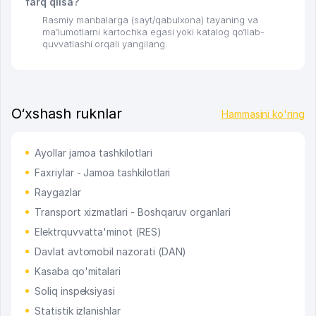
farq qilsa?
Rasmiy manbalarga (sayt/qabulxona) tayaning va
ma’lumotlarni kartochka egasi yoki katalog qo‘llab-
quvvatlashi orqali yangilang.
O‘xshash ruknlar
Hammasini ko'ring
Ayollar jamoa tashkilotlari
Faxriylar - Jamoa tashkilotlari
Raygazlar
Transport xizmatlari - Boshqaruv organlari
Elektrquvvatta'minot (RES)
Davlat avtomobil nazorati (DAN)
Kasaba qo'mitalari
Soliq inspeksiyasi
Statistik izlanishlar