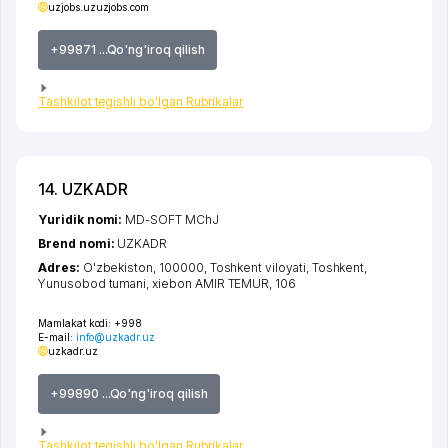
uzjobs.uz
uzjobs.com
+99871 ...Qo'ng'iroq qilish
Tashkilot tegishli bo'lgan Rubrikalar
14. UZKADR
Yuridik nomi:
MD-SOFT MChJ
Brend nomi:
UZKADR
Adres:
O'zbekiston, 100000,
Toshkent viloyati
,
Toshkent
,
Yunusobod tumani
,
xiеbon AMIR TEMUR
, 106
Mamlakat kodi:
+998
E-mail:
info@uzkadr.uz
uzkadr.uz
+99890 ...Qo'ng'iroq qilish
Tashkilot tegishli bo'lgan Rubrikalar