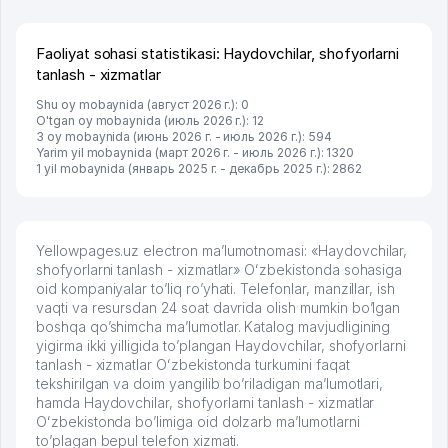
брали, но вяло. Удалось раскрутиться, дальше
развиваюсь потихоньку😊
Hamida 03.08.2026 12:45:39
Faoliyat sohasi statistikasi: Haydovchilar, shofyorlarni
tanlash - xizmatlar
Shu oy mobaynida (август 2026 г.): 0
O'tgan oy mobaynida (июль 2026 г.): 12
3 oy mobaynida (июнь 2026 г. - июль 2026 г.): 594
Yarim yil mobaynida (март 2026 г. - июль 2026 г.): 1320
1 yil mobaynida (январь 2025 г. - декабрь 2025 г.): 2862
Yellowpages.uz electron ma’lumotnomasi: «Haydovchilar,
shofyorlarni tanlash - xizmatlar» Oʻzbekistonda sohasiga
oid kompaniyalar to’liq ro’yhati. Telefonlar, manzillar, ish
vaqti va resursdan 24 soat davrida olish mumkin bo’lgan
boshqa qo’shimcha ma’lumotlar. Katalog mavjudligining
yigirma ikki yilligida to’plangan Haydovchilar, shofyorlarni
tanlash - xizmatlar Oʻzbekistonda turkumini faqat
tekshirilgan va doim yangilib bo’riladigan ma’lumotlari,
hamda Haydovchilar, shofyorlarni tanlash - xizmatlar
Oʻzbekistonda bo’limiga oid dolzarb ma’lumotlarni
to’plagan bepul telefon xizmati.