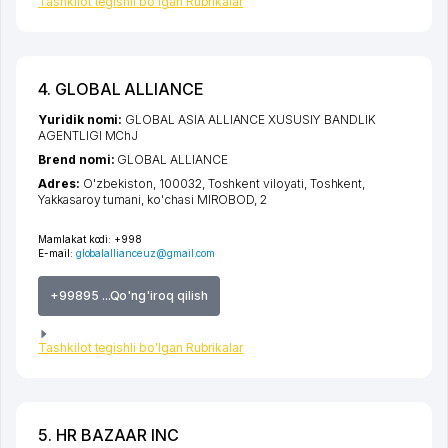
Tashkilot tegishli bo'lgan Rubrikalar
4. GLOBAL ALLIANCE
Yuridik nomi:
GLOBAL ASIA ALLIANCE XUSUSIY BANDLIK
AGENTLIGI MChJ
Brend nomi:
GLOBAL ALLIANCE
Adres:
O'zbekiston, 100032,
Toshkent viloyati
,
Toshkent
,
Yakkasaroy tumani
,
ko'chasi MIROBOD
, 2
Mamlakat kodi:
+998
E-mail:
globalallianceuz@gmail.com
+99895 ...Qo'ng'iroq qilish
Tashkilot tegishli bo'lgan Rubrikalar
5. HR BAZAAR INC