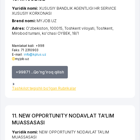
Yuridik nomi:
XUSUSIY BANDLIK AGENTLIGI HR SERVICE
XUSUSIY KORXONASI
Brend nomi:
MYJOB.UZ
Adres:
O'zbekiston, 100015,
Toshkent viloyati
,
Toshkent
,
Mirobod tumani
,
ko'chasi OYBEK
, 18/1
Mamlakat kodi:
+998
Faks:
71 2310903
E-mail:
info@kplus.uz
myjob.uz
+99871 ...Qo'ng'iroq qilish
Tashkilot tegishli bo'lgan Rubrikalar
11. NEW OPPORTUNITY NODAVLAT TA'LIM
MUASSASASI
Yuridik nomi:
NEW OPPORTUNITY NODAVLAT TA'LIM
MUASSASASI