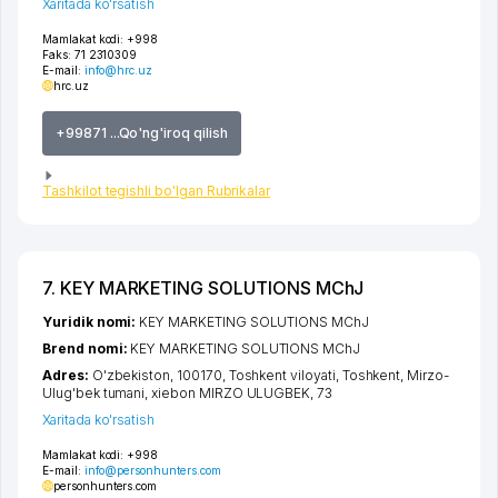
Xaritada ko'rsatish
Mamlakat kodi:
+998
Faks:
71 2310309
E-mail:
info@hrc.uz
hrc.uz
+99871 ...Qo'ng'iroq qilish
Tashkilot tegishli bo'lgan Rubrikalar
7. KEY MARKETING SOLUTIONS MChJ
Yuridik nomi:
KEY MARKETING SOLUTIONS MChJ
Brend nomi:
KEY MARKETING SOLUTIONS MChJ
Adres:
O'zbekiston, 100170,
Toshkent viloyati
,
Toshkent
,
Mirzo-
Ulug'bek tumani
,
xiеbon MIRZO ULUGBEK
, 73
Xaritada ko'rsatish
Mamlakat kodi:
+998
E-mail:
info@personhunters.com
personhunters.com