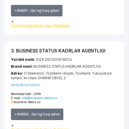
+99891 ...Qo'ng'iroq qilish
Tashkilot tegishli bo'lgan Rubrikalar
3. BUSINESS STATUS KADRLAR AGENTLIGI
Yuridik nomi:
DIZA DECISION MChJ
Brend nomi:
BUSINESS STATUS KADRLAR AGENTLIGI
Adres:
O'zbekiston,
Toshkent viloyati
,
Toshkent
,
Yunusobod
tumani
,
ko'chasi SHARAFOBOD
, 2
Xaritada ko'rsatish
Mamlakat kodi:
+998
E-mail:
info@business-status.uz
business-status.uz
+99899 ...Qo'ng'iroq qilish