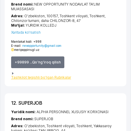
Brend nomi:
NEW OPPORTUNITY NODAVLAT TA'LIM
MUASSASASI
Adres:
O'zbekiston, 100157,
Toshkent viloyati
,
Toshkent
,
Chilonzor tumani
,
daha CHILONZOR-8
, 47
Mo‘ljal:
YURIDIK KOLLEDJ
Xaritada ko'rsatish
Mamlakat kodi:
+998
E-mail:
newopportunity@gmail.com
meripoppins.gl.uz
+99899 ...Qo'ng'iroq qilish
Tashkilot tegishli bo'lgan Rubrikalar
12. SUPERJOB
Yuridik nomi:
ALPHA PERSONNEL XUSUSIY KORXONASI
Brend nomi:
SUPERJOB
Adres:
O'zbekiston,
Toshkent viloyati
,
Toshkent
,
Yakkasaroy
tumani
,
ko'chasi ZANJIRBOG
, 44