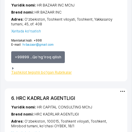
Yuridik nomi:
HR BAZAAR INC MChJ
Brend nomi:
HR BAZAAR INC
Adres:
O'zbekiston,
Toshkent viloyati
,
Toshkent
,
Yakkasaroy
tumani
, 45, of. 408
Xaritada ko'rsatish
Mamlakat kodi:
+998
E-mail:
hr.bazaar@gmail.com
+99899 ...Qo'ng'iroq qilish
Tashkilot tegishli bo'lgan Rubrikalar
6. HRC KADRLAR AGENTLIGI
Yuridik nomi:
HR CAPITAL CONSULTING MChJ
Brend nomi:
HRC KADRLAR AGENTLIGI
Adres:
O'zbekiston, 100015,
Toshkent viloyati
,
Toshkent
,
Mirobod tumani
,
ko'chasi OYBEK
, 18/1