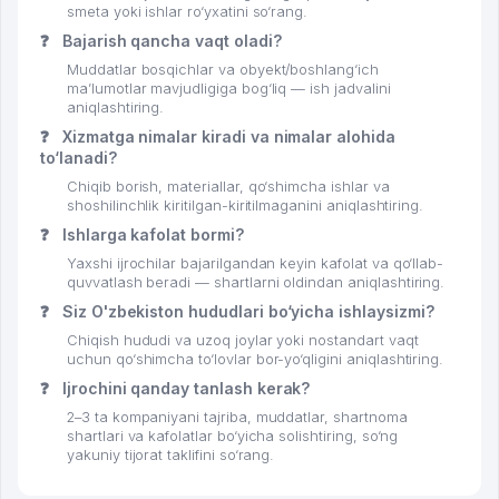
smeta yoki ishlar ro‘yxatini so‘rang.
❓
Bajarish qancha vaqt oladi?
Muddatlar bosqichlar va obyekt/boshlang‘ich
ma’lumotlar mavjudligiga bog‘liq — ish jadvalini
aniqlashtiring.
❓
Xizmatga nimalar kiradi va nimalar alohida
to‘lanadi?
Chiqib borish, materiallar, qo‘shimcha ishlar va
shoshilinchlik kiritilgan-kiritilmaganini aniqlashtiring.
❓
Ishlarga kafolat bormi?
Yaxshi ijrochilar bajarilgandan keyin kafolat va qo‘llab-
quvvatlash beradi — shartlarni oldindan aniqlashtiring.
❓
Siz O'zbekiston hududlari bo‘yicha ishlaysizmi?
Chiqish hududi va uzoq joylar yoki nostandart vaqt
uchun qo‘shimcha to‘lovlar bor-yo‘qligini aniqlashtiring.
❓
Ijrochini qanday tanlash kerak?
2–3 ta kompaniyani tajriba, muddatlar, shartnoma
shartlari va kafolatlar bo‘yicha solishtiring, so‘ng
yakuniy tijorat taklifini so‘rang.