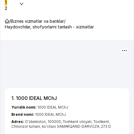
1
2
/
Biznes xizmatlar va banklar
/
Haydovchilar, shofyorlarni tanlash - xizmatlar
1. 1000 IDEAL MChJ
Yuridik nomi:
1000 IDEAL MChJ
Brend nomi:
1000 IDEAL MChJ
Adres:
O'zbekiston, 100000,
Toshkent viloyati
,
Toshkent
,
Chilonzor tumani
,
ko'chasi SAMARQAND-DARVOZA
, 273 D