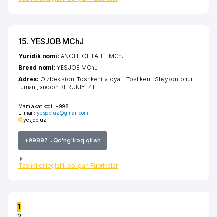
15. YESJOB MChJ
Yuridik nomi:
ANGEL OF FAITH MChJ
Brend nomi:
YESJOB MChJ
Adres:
O'zbekiston,
Toshkent viloyati
,
Toshkent
,
Shayxontohur
tumani
,
xiеbon BERUNIY
, 41
Mamlakat kodi:
+998
E-mail:
yesjob.uz@gmail.com
yesjob.uz
+99897 ...Qo'ng'iroq qilish
Tashkilot tegishli bo'lgan Rubrikalar
1
2