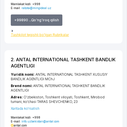
Mamlakat kodi:
+998
E-mail:
rabota@mingideal.uz
+99890 ...Qo'ng'iroq qilish
Tashkilot tegishli bo'lgan Rubrikalar
2. ANTAL INTERNATIONAL TASHKENT BANDLIK
AGENTLIGI
Yuridik nomi:
ANTAL INTERNATIONAL TASHKENT XUSUSIY
BANDLIK AGENTLIGI MChJ
Brend nomi:
ANTAL INTERNATIONAL TASHKENT BANDLIK
AGENTLIGI
Adres:
O'zbekiston,
Toshkent viloyati
,
Toshkent
,
Mirobod
tumani
,
ko'chasi TARAS SHEVCHENKO
, 23
Xaritada ko'rsatish
Mamlakat kodi:
+998
E-mail:
info.uzbekistan@antal.com
antal.com