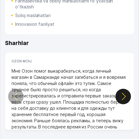
Farmasevtika va tibbiy mahsulotlarni ro'yxatdan
o'tkazish
Soliq maslahatlari
Innovasion faoliyat
Sharhlar
OZON MChJ
Мне Озон помог выкарабкаться, когда личный
магазин в Самарканде начал загибаться и я вовремя
поняла, что обычный офлайн это тупик. Самое
трудное было просто решиться, но когда
зарегистрировалась и отправила первые заказы,
весь страх сразу ушел. Площадка полностью берет
на себя доставку до клиентов и для одежды тут
хранение бесплатное первый год, хорошая
экономия. Раньше боялась рекламы, а теперь вижу
результаты. В последнее время из России очень
много заказывают, а вначале только по Узбекистану