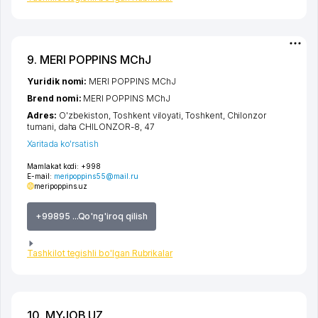
9. MERI POPPINS MChJ
Yuridik nomi:
MERI POPPINS MChJ
Brend nomi:
MERI POPPINS MChJ
Adres:
O'zbekiston,
Toshkent viloyati
,
Toshkent
,
Chilonzor
tumani
,
daha CHILONZOR-8
, 47
Xaritada ko'rsatish
Mamlakat kodi:
+998
E-mail:
meripoppins55@mail.ru
meripoppins.uz
+99895 ...Qo'ng'iroq qilish
Tashkilot tegishli bo'lgan Rubrikalar
10. MYJOB.UZ