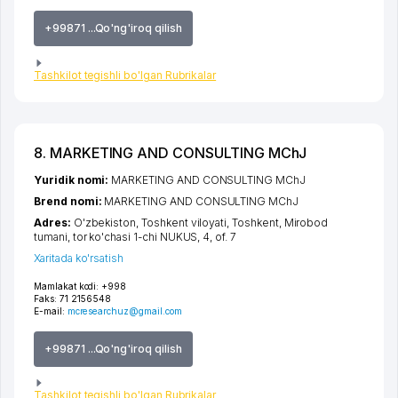
+99871 ...Qo'ng'iroq qilish
Tashkilot tegishli bo'lgan Rubrikalar
8. MARKETING AND CONSULTING MChJ
Yuridik nomi:
MARKETING AND CONSULTING MChJ
Brend nomi:
MARKETING AND CONSULTING MChJ
Adres:
O'zbekiston,
Toshkent viloyati
,
Toshkent
,
Mirobod
tumani
,
tor ko'chasi 1-chi NUKUS
, 4, of. 7
Xaritada ko'rsatish
Mamlakat kodi:
+998
Faks:
71 2156548
E-mail:
mcresearchuz@gmail.com
+99871 ...Qo'ng'iroq qilish
Tashkilot tegishli bo'lgan Rubrikalar