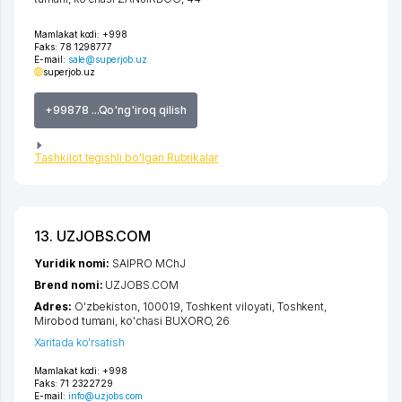
Mamlakat kodi:
+998
Faks:
78 1298777
E-mail:
sale@superjob.uz
superjob.uz
+99878 ...Qo'ng'iroq qilish
Tashkilot tegishli bo'lgan Rubrikalar
13. UZJOBS.COM
Yuridik nomi:
SAIPRO MChJ
Brend nomi:
UZJOBS.COM
Adres:
O'zbekiston, 100019,
Toshkent viloyati
,
Toshkent
,
Mirobod tumani
,
ko'chasi BUXORO
, 26
Xaritada ko'rsatish
Mamlakat kodi:
+998
Faks:
71 2322729
E-mail:
info@uzjobs.com