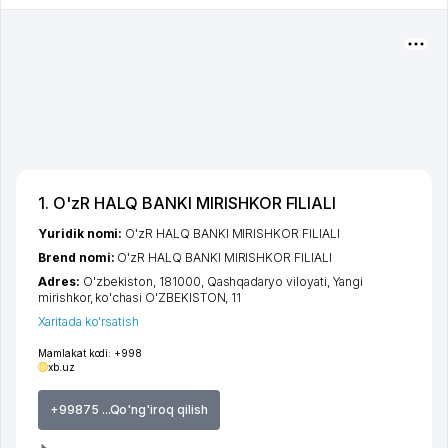
1. O'zR HALQ BANKI MIRISHKOR FILIALI
Yuridik nomi:
O'zR HALQ BANKI MIRISHKOR FILIALI
Brend nomi:
O'zR HALQ BANKI MIRISHKOR FILIALI
Adres:
O'zbekiston, 181000,
Qashqadaryo viloyati
,
Yangi
mirishkor
,
ko'chasi O'ZBEKISTON
, 11
Xaritada ko'rsatish
Mamlakat kodi:
+998
xb.uz
+99875 ...Qo'ng'iroq qilish