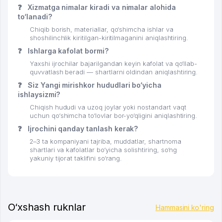
❓
Xizmatga nimalar kiradi va nimalar alohida
to‘lanadi?
Chiqib borish, materiallar, qo‘shimcha ishlar va
shoshilinchlik kiritilgan-kiritilmaganini aniqlashtiring.
❓
Ishlarga kafolat bormi?
Yaxshi ijrochilar bajarilgandan keyin kafolat va qo‘llab-
quvvatlash beradi — shartlarni oldindan aniqlashtiring.
❓
Siz Yangi mirishkor hududlari bo‘yicha
ishlaysizmi?
Chiqish hududi va uzoq joylar yoki nostandart vaqt
uchun qo‘shimcha to‘lovlar bor-yo‘qligini aniqlashtiring.
❓
Ijrochini qanday tanlash kerak?
2–3 ta kompaniyani tajriba, muddatlar, shartnoma
shartlari va kafolatlar bo‘yicha solishtiring, so‘ng
yakuniy tijorat taklifini so‘rang.
O‘xshash ruknlar
Hammasini ko'ring