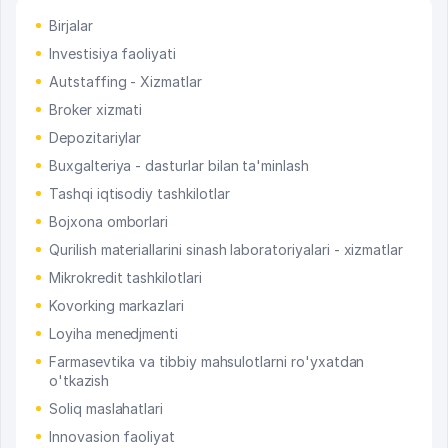
Birjalar
Investisiya faoliyati
Autstaffing - Xizmatlar
Broker xizmati
Depozitariylar
Buxgalteriya - dasturlar bilan ta'minlash
Tashqi iqtisodiy tashkilotlar
Bojxona omborlari
Qurilish materiallarini sinash laboratoriyalari - xizmatlar
Mikrokredit tashkilotlari
Kovorking markazlari
Loyiha menedjmenti
Farmasevtika va tibbiy mahsulotlarni ro'yxatdan
o'tkazish
Soliq maslahatlari
Innovasion faoliyat