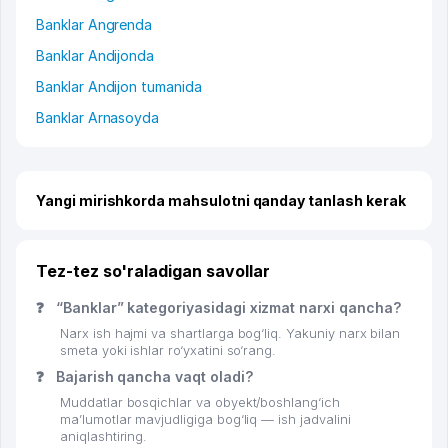
Banklar Angrenda
Banklar Andijonda
Banklar Andijon tumanida
Banklar Arnasoyda
Yangi mirishkorda mahsulotni qanday tanlash kerak
Tez-tez so'raladigan savollar
❓
“Banklar” kategoriyasidagi xizmat narxi qancha?
Narx ish hajmi va shartlarga bog‘liq. Yakuniy narx bilan
smeta yoki ishlar ro‘yxatini so‘rang.
❓
Bajarish qancha vaqt oladi?
Muddatlar bosqichlar va obyekt/boshlang‘ich
ma’lumotlar mavjudligiga bog‘liq — ish jadvalini
aniqlashtiring.