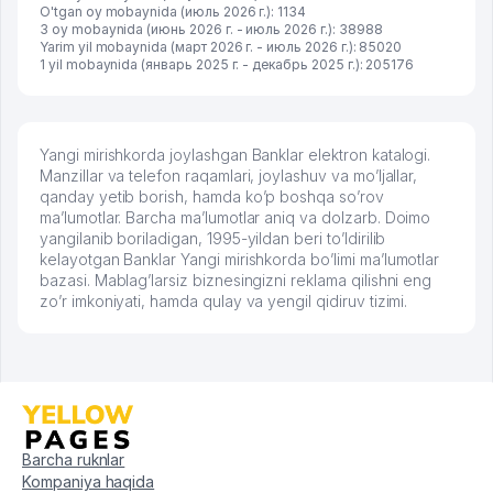
O'tgan oy mobaynida (июль 2026 г.): 1134
3 oy mobaynida (июнь 2026 г. - июль 2026 г.): 38988
Yarim yil mobaynida (март 2026 г. - июль 2026 г.): 85020
1 yil mobaynida (январь 2025 г. - декабрь 2025 г.): 205176
Yangi mirishkorda joylashgan Banklar elektron katalogi.
Manzillar va telefon raqamlari, joylashuv va mo’ljallar,
qanday yetib borish, hamda ko’p boshqa so’rov
ma’lumotlar. Barcha ma’lumotlar aniq va dolzarb. Doimo
yangilanib boriladigan, 1995-yildan beri to’ldirilib
kelayotgan Banklar Yangi mirishkorda bo’limi ma’lumotlar
bazasi. Mablag’larsiz biznesingizni reklama qilishni eng
zo’r imkoniyati, hamda qulay va yengil qidiruv tizimi.
Barcha ruknlar
Kompaniya haqida