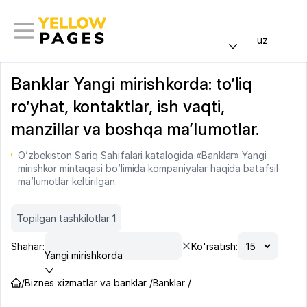
uz
Banklar Yangi mirishkorda: to’liq
ro’yhat, kontaktlar, ish vaqti,
manzillar va boshqa ma’lumotlar.
O’zbekiston Sariq Sahifalari katalogida «Banklar» Yangi
mirishkor mintaqasi bo’limida kompaniyalar haqida batafsil
ma’lumotlar keltirilgan.
Topilgan tashkilotlar 1
Shahar:
Ko'rsatish:
Yangi mirishkorda
/
Biznes xizmatlar va banklar /
Banklar /