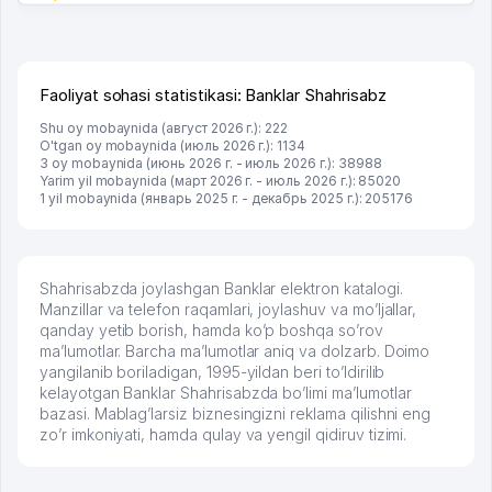
Faoliyat sohasi statistikasi: Banklar Shahrisabz
Shu oy mobaynida (август 2026 г.): 222
O'tgan oy mobaynida (июль 2026 г.): 1134
3 oy mobaynida (июнь 2026 г. - июль 2026 г.): 38988
Yarim yil mobaynida (март 2026 г. - июль 2026 г.): 85020
1 yil mobaynida (январь 2025 г. - декабрь 2025 г.): 205176
Shahrisabzda joylashgan Banklar elektron katalogi.
Manzillar va telefon raqamlari, joylashuv va mo’ljallar,
qanday yetib borish, hamda ko’p boshqa so’rov
ma’lumotlar. Barcha ma’lumotlar aniq va dolzarb. Doimo
yangilanib boriladigan, 1995-yildan beri to’ldirilib
kelayotgan Banklar Shahrisabzda bo’limi ma’lumotlar
bazasi. Mablag’larsiz biznesingizni reklama qilishni eng
zo’r imkoniyati, hamda qulay va yengil qidiruv tizimi.