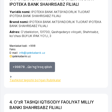
IPOTEKA BANK SHAHRISABZ FILIALI
Yuridik nomi:
IPOTEKA BANK AKTSIYADORLIK TIJORAT
IPOTEKA BANK SHAHRISABZ FILIALI
Brend nomi:
IPOTEKA BANK AKTSIYADORLIK TIJORAT IPOTEKA
BANK SHAHRISABZ FILIALI
Adres:
O'zbekiston, 131700,
Qashqadaryo viloyati
,
Shahrisabz
,
ko'chasi BUYUK IPAK YO'LI
, 3
Mamlakat kodi:
+998
Faks:
E-mail:
info@ipotekabank.uz
ipotekabank.uz
+99878 ...Qo'ng'iroq qilish
Tashkilot tegishli bo'lgan Rubrikalar
4. O'zR TASHQI IQTISODIY FAOLIYAT MILLIY
BANKI SHAHRISABZ FILIALI