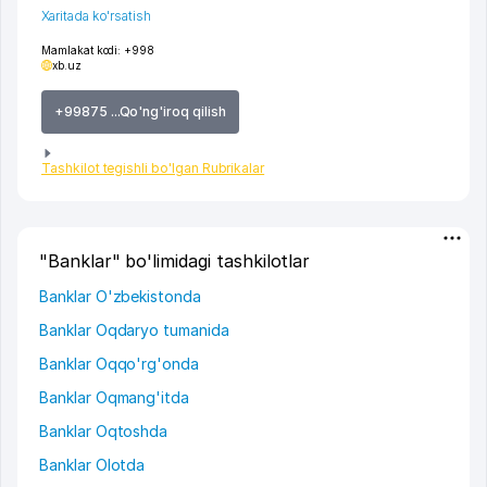
Xaritada ko'rsatish
Mamlakat kodi:
+998
xb.uz
+99875 ...Qo'ng'iroq qilish
Tashkilot tegishli bo'lgan Rubrikalar
"Banklar" bo'limidagi tashkilotlar
Banklar O'zbekistonda
Banklar Oqdaryo tumanida
Banklar Oqqo'rg'onda
Banklar Oqmang'itda
Banklar Oqtoshda
Banklar Olotda