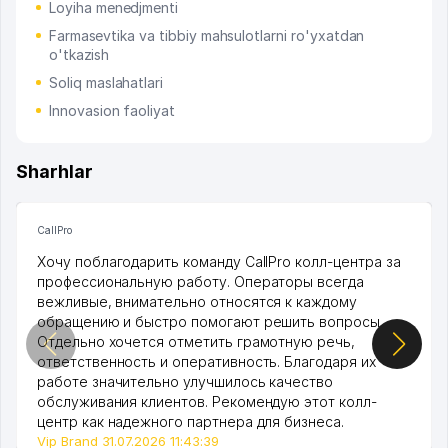
Loyiha menedjmenti
Farmasevtika va tibbiy mahsulotlarni ro'yxatdan
o'tkazish
Soliq maslahatlari
Innovasion faoliyat
Sharhlar
CallPro
Хочу поблагодарить команду CallPro колл-центра за
профессиональную работу. Операторы всегда
вежливые, внимательно относятся к каждому
обращению и быстро помогают решить вопросы.
Отдельно хочется отметить грамотную речь,
ответственность и оперативность. Благодаря их
работе значительно улучшилось качество
обслуживания клиентов. Рекомендую этот колл-
центр как надежного партнера для бизнеса.
Vip Brand 31.07.2026 11:43:39