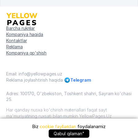
Barcha ruknlar
Kompaniya haqida
Kontaktlar
Reklama
Kompaniya qo'shish
Email: info@yellowpages.uz
Reklama joylashtirish haqida
Telegram
Adres: 100170, O'zbekiston, Toshkent shahri, Sayram ko'chasi
25.
Har qanday nusxa ko'chirish materiallari faqat sayt
ma'muriyatining ruxsati bilan mumkin YellowPages.Uz
Biz
cookie fayllaridan
foydalanamiz
O'zbekiston, 2009 - 2026 / O'zbekiston "sariq
sahifalar"mualliflik huquqi. Barcha huquqlar himoyalangan.
Qabul qilaman"