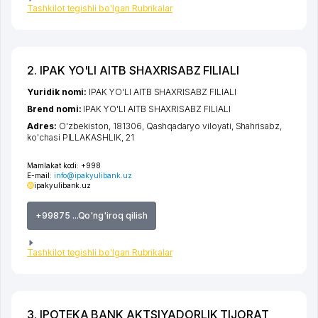
Tashkilot tegishli bo'lgan Rubrikalar
2. IPAK YO'LI AITB SHAXRISABZ FILIALI
Yuridik nomi:
IPAK YO'LI AITB SHAXRISABZ FILIALI
Brend nomi:
IPAK YO'LI AITB SHAXRISABZ FILIALI
Adres:
O'zbekiston, 181306,
Qashqadaryo viloyati
,
Shahrisabz
,
ko'chasi PILLAKASHLIK
, 21
Mamlakat kodi:
+998
E-mail:
info@ipakyulibank.uz
ipakyulibank.uz
+99875 ...Qo'ng'iroq qilish
Tashkilot tegishli bo'lgan Rubrikalar
3. IPOTEKA BANK AKTSIYADORLIK TIJORAT