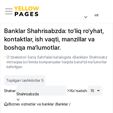
uz
Banklar Shahrisabzda: to’liq ro’yhat,
kontaktlar, ish vaqti, manzillar va
boshqa ma’lumotlar.
O’zbekiston Sariq Sahifalari katalogida «Banklar» Shahrisabz
mintaqasi bo’limida kompaniyalar haqida batafsil ma’lumotlar
keltirilgan.
Topilgan tashkilotlar 5
Shahar:
Ko'rsatish:
Shahrisabzda
/
Biznes xizmatlar va banklar /
Banklar /