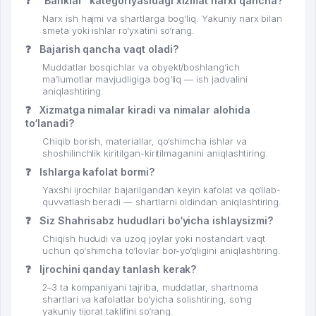
❓
“Banklar” kategoriyasidagi xizmat narxi qancha?
Narx ish hajmi va shartlarga bog‘liq. Yakuniy narx bilan
smeta yoki ishlar ro‘yxatini so‘rang.
❓
Bajarish qancha vaqt oladi?
Muddatlar bosqichlar va obyekt/boshlang‘ich
ma’lumotlar mavjudligiga bog‘liq — ish jadvalini
aniqlashtiring.
❓
Xizmatga nimalar kiradi va nimalar alohida
to‘lanadi?
Chiqib borish, materiallar, qo‘shimcha ishlar va
shoshilinchlik kiritilgan-kiritilmaganini aniqlashtiring.
❓
Ishlarga kafolat bormi?
Yaxshi ijrochilar bajarilgandan keyin kafolat va qo‘llab-
quvvatlash beradi — shartlarni oldindan aniqlashtiring.
❓
Siz Shahrisabz hududlari bo‘yicha ishlaysizmi?
Chiqish hududi va uzoq joylar yoki nostandart vaqt
uchun qo‘shimcha to‘lovlar bor-yo‘qligini aniqlashtiring.
❓
Ijrochini qanday tanlash kerak?
2–3 ta kompaniyani tajriba, muddatlar, shartnoma
shartlari va kafolatlar bo‘yicha solishtiring, so‘ng
yakuniy tijorat taklifini so‘rang.