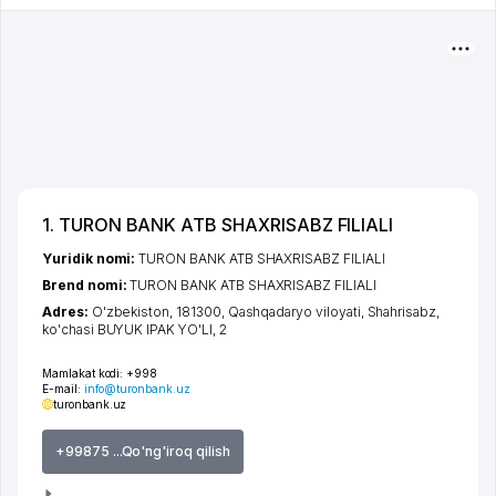
1. TURON BANK ATB SHAXRISABZ FILIALI
Yuridik nomi:
TURON BANK ATB SHAXRISABZ FILIALI
Brend nomi:
TURON BANK ATB SHAXRISABZ FILIALI
Adres:
O'zbekiston, 181300,
Qashqadaryo viloyati
,
Shahrisabz
,
ko'chasi BUYUK IPAK YO'LI
, 2
Mamlakat kodi:
+998
E-mail:
info@turonbank.uz
turonbank.uz
+99875 ...Qo'ng'iroq qilish