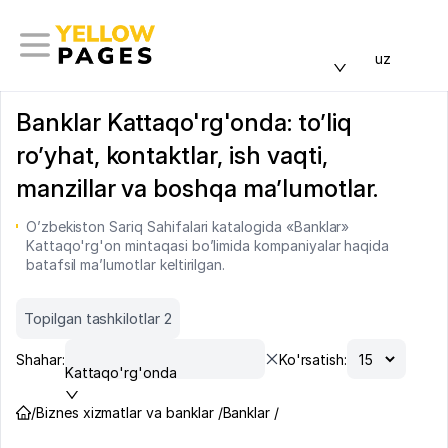
uz
Banklar Kattaqo'rg'onda: to’liq
ro’yhat, kontaktlar, ish vaqti,
manzillar va boshqa ma’lumotlar.
O’zbekiston Sariq Sahifalari katalogida «Banklar»
Kattaqo'rg'on mintaqasi bo’limida kompaniyalar haqida
batafsil ma’lumotlar keltirilgan.
Topilgan tashkilotlar 2
Shahar:
Ko'rsatish:
Kattaqo'rg'onda
/
Biznes xizmatlar va banklar /
Banklar /