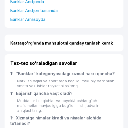
Banklar Andijonda
Banklar Andijon tumanida
Banklar Arnasoyda
Kattaqo'rg'onda mahsulotni qanday tanlash kerak
Tez-tez so'raladigan savollar
❓
“Banklar” kategoriyasidagi xizmat narxi qancha?
Narx ish hajmi va shartlarga bog‘liq. Yakuniy narx bilan
smeta yoki ishlar ro‘yxatini so‘rang.
❓
Bajarish qancha vaqt oladi?
Muddatlar bosqichlar va obyekt/boshlang‘ich
ma’lumotlar mavjudligiga bog‘liq — ish jadvalini
aniqlashtiring.
❓
Xizmatga nimalar kiradi va nimalar alohida
to‘lanadi?