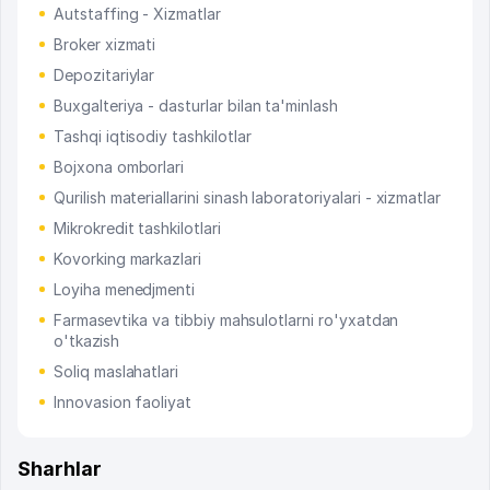
Autstaffing - Xizmatlar
Broker xizmati
Depozitariylar
Buxgalteriya - dasturlar bilan ta'minlash
Tashqi iqtisodiy tashkilotlar
Bojxona omborlari
Qurilish materiallarini sinash laboratoriyalari - xizmatlar
Mikrokredit tashkilotlari
Kovorking markazlari
Loyiha menedjmenti
Farmasevtika va tibbiy mahsulotlarni ro'yxatdan
o'tkazish
Soliq maslahatlari
Innovasion faoliyat
Sharhlar