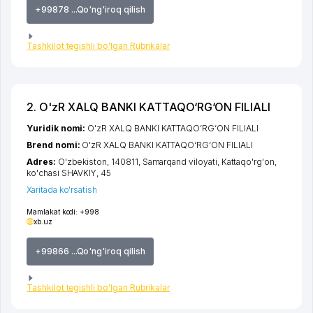
+99878 ...Qo'ng'iroq qilish
Tashkilot tegishli bo'lgan Rubrikalar
2. O'zR XALQ BANKI KATTAQO‘RG‘ON FILIALI
Yuridik nomi:
O'zR XALQ BANKI KATTAQO‘RG‘ON FILIALI
Brend nomi:
O'zR XALQ BANKI KATTAQO‘RG‘ON FILIALI
Adres:
O'zbekiston, 140811,
Samarqand viloyati
,
Kattaqo'rg'on
,
ko'chasi SHAVKIY
, 45
Xaritada ko'rsatish
Mamlakat kodi:
+998
xb.uz
+99866 ...Qo'ng'iroq qilish
Tashkilot tegishli bo'lgan Rubrikalar