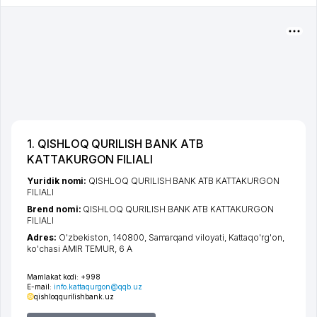
1. QISHLOQ QURILISH BANK ATB
KATTAKURGON FILIALI
Yuridik nomi:
QISHLOQ QURILISH BANK ATB KATTAKURGON
FILIALI
Brend nomi:
QISHLOQ QURILISH BANK ATB KATTAKURGON
FILIALI
Adres:
O'zbekiston, 140800,
Samarqand viloyati
,
Kattaqo'rg'on
,
ko'chasi AMIR TEMUR
, 6 A
Mamlakat kodi:
+998
E-mail:
info.kattaqurgon@qqb.uz
qishloqqurilishbank.uz