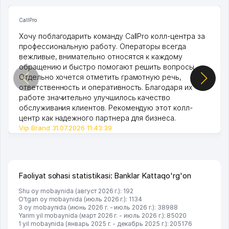
CallPro
Хочу поблагодарить команду CallPro колл-центра за
профессиональную работу. Операторы всегда
вежливые, внимательно относятся к каждому
обращению и быстро помогают решить вопросы.
Отдельно хочется отметить грамотную речь,
ответственность и оперативность. Благодаря их
работе значительно улучшилось качество
обслуживания клиентов. Рекомендую этот колл-
центр как надежного партнера для бизнеса.
Vip Brand 31.07.2026 11:43:39
Faoliyat sohasi statistikasi: Banklar Kattaqo'rg'on
Shu oy mobaynida (август 2026 г.): 192
O'tgan oy mobaynida (июль 2026 г.): 1134
3 oy mobaynida (июнь 2026 г. - июль 2026 г.): 38988
Yarim yil mobaynida (март 2026 г. - июль 2026 г.): 85020
1 yil mobaynida (январь 2025 г. - декабрь 2025 г.): 205176