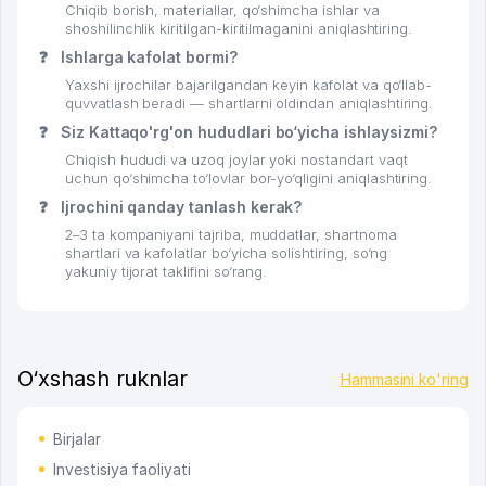
Chiqib borish, materiallar, qo‘shimcha ishlar va
shoshilinchlik kiritilgan-kiritilmaganini aniqlashtiring.
❓
Ishlarga kafolat bormi?
Yaxshi ijrochilar bajarilgandan keyin kafolat va qo‘llab-
quvvatlash beradi — shartlarni oldindan aniqlashtiring.
❓
Siz Kattaqo'rg'on hududlari bo‘yicha ishlaysizmi?
Chiqish hududi va uzoq joylar yoki nostandart vaqt
uchun qo‘shimcha to‘lovlar bor-yo‘qligini aniqlashtiring.
❓
Ijrochini qanday tanlash kerak?
2–3 ta kompaniyani tajriba, muddatlar, shartnoma
shartlari va kafolatlar bo‘yicha solishtiring, so‘ng
yakuniy tijorat taklifini so‘rang.
O‘xshash ruknlar
Hammasini ko'ring
Birjalar
Investisiya faoliyati