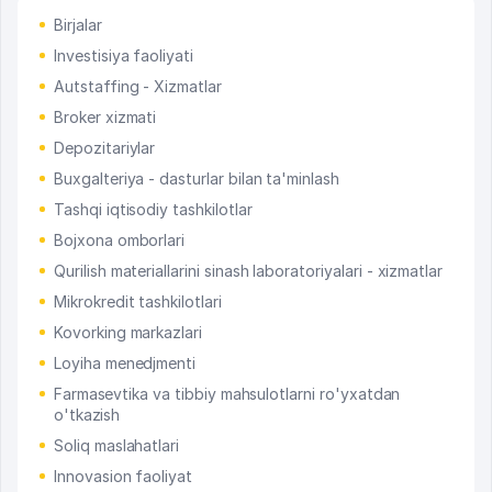
Birjalar
Investisiya faoliyati
Autstaffing - Xizmatlar
Broker xizmati
Depozitariylar
Buxgalteriya - dasturlar bilan ta'minlash
Tashqi iqtisodiy tashkilotlar
Bojxona omborlari
Qurilish materiallarini sinash laboratoriyalari - xizmatlar
Mikrokredit tashkilotlari
Kovorking markazlari
Loyiha menedjmenti
Farmasevtika va tibbiy mahsulotlarni ro'yxatdan
o'tkazish
Soliq maslahatlari
Innovasion faoliyat