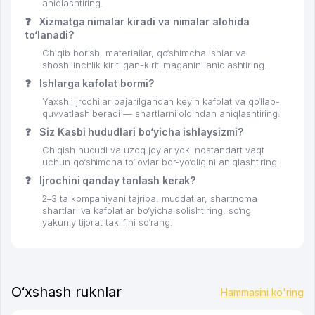
aniqlashtiring.
❓
Xizmatga nimalar kiradi va nimalar alohida
to‘lanadi?
Chiqib borish, materiallar, qo‘shimcha ishlar va
shoshilinchlik kiritilgan-kiritilmaganini aniqlashtiring.
❓
Ishlarga kafolat bormi?
Yaxshi ijrochilar bajarilgandan keyin kafolat va qo‘llab-
quvvatlash beradi — shartlarni oldindan aniqlashtiring.
❓
Siz Kasbi hududlari bo‘yicha ishlaysizmi?
Chiqish hududi va uzoq joylar yoki nostandart vaqt
uchun qo‘shimcha to‘lovlar bor-yo‘qligini aniqlashtiring.
❓
Ijrochini qanday tanlash kerak?
2–3 ta kompaniyani tajriba, muddatlar, shartnoma
shartlari va kafolatlar bo‘yicha solishtiring, so‘ng
yakuniy tijorat taklifini so‘rang.
O‘xshash ruknlar
Hammasini ko'ring