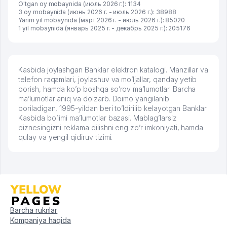
O'tgan oy mobaynida (июль 2026 г.): 1134
3 oy mobaynida (июнь 2026 г. - июль 2026 г.): 38988
Yarim yil mobaynida (март 2026 г. - июль 2026 г.): 85020
1 yil mobaynida (январь 2025 г. - декабрь 2025 г.): 205176
Kasbida joylashgan Banklar elektron katalogi. Manzillar va
telefon raqamlari, joylashuv va mo’ljallar, qanday yetib
borish, hamda ko’p boshqa so’rov ma’lumotlar. Barcha
ma’lumotlar aniq va dolzarb. Doimo yangilanib
boriladigan, 1995-yildan beri to’ldirilib kelayotgan Banklar
Kasbida bo’limi ma’lumotlar bazasi. Mablag’larsiz
biznesingizni reklama qilishni eng zo’r imkoniyati, hamda
qulay va yengil qidiruv tizimi.
Barcha ruknlar
Kompaniya haqida