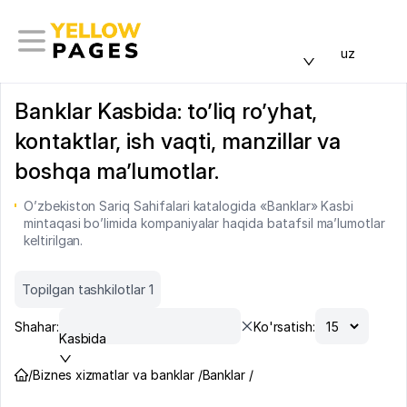
uz
Banklar Kasbida: to’liq ro’yhat,
kontaktlar, ish vaqti, manzillar va
boshqa ma’lumotlar.
O’zbekiston Sariq Sahifalari katalogida «Banklar» Kasbi
mintaqasi bo’limida kompaniyalar haqida batafsil ma’lumotlar
keltirilgan.
Topilgan tashkilotlar 1
Shahar:
Ko'rsatish:
Kasbida
/
Biznes xizmatlar va banklar /
Banklar /