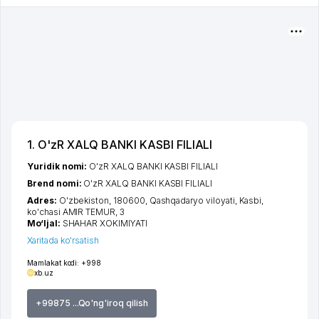
1. O'zR XALQ BANKI KASBI FILIALI
Yuridik nomi:
O'zR XALQ BANKI KASBI FILIALI
Brend nomi:
O'zR XALQ BANKI KASBI FILIALI
Adres:
O'zbekiston, 180600,
Qashqadaryo viloyati
,
Kasbi
,
ko'chasi AMIR TEMUR
, 3
Mo‘ljal:
SHAHAR XOKIMIYATI
Xaritada ko'rsatish
Mamlakat kodi:
+998
xb.uz
+99875 ...Qo'ng'iroq qilish