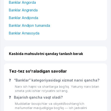
Banklar Angorda
Banklar Angrenda
Banklar Andijonda
Banklar Andijon tumanida
Banklar Arnasoyda
Kasbida mahsulotni qanday tanlash kerak
Tez-tez so'raladigan savollar
❓
“Banklar” kategoriyasidagi xizmat narxi qancha?
Narx ish hajmi va shartlarga bog‘liq. Yakuniy narx bilan
smeta yoki ishlar ro‘yxatini so‘rang.
❓
Bajarish qancha vaqt oladi?
Muddatlar bosqichlar va obyekt/boshlang‘ich
ma’lumotlar mavjudligiga bog‘liq — ish jadvalini