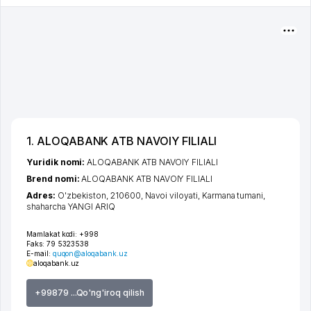
1. ALOQABANK ATB NAVOIY FILIALI
Yuridik nomi:
ALOQABANK ATB NAVOIY FILIALI
Brend nomi:
ALOQABANK ATB NAVOIY FILIALI
Adres:
O'zbekiston, 210600,
Navoi viloyati
,
Karmana tumani
,
shaharcha YANGI ARIQ
Mamlakat kodi:
+998
Faks:
79 5323538
E-mail:
quqon@aloqabank.uz
aloqabank.uz
+99879 ...Qo'ng'iroq qilish