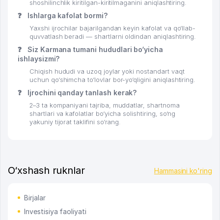
shoshilinchlik kiritilgan-kiritilmaganini aniqlashtiring.
❓
Ishlarga kafolat bormi?
Yaxshi ijrochilar bajarilgandan keyin kafolat va qo‘llab-
quvvatlash beradi — shartlarni oldindan aniqlashtiring.
❓
Siz Karmana tumani hududlari bo‘yicha
ishlaysizmi?
Chiqish hududi va uzoq joylar yoki nostandart vaqt
uchun qo‘shimcha to‘lovlar bor-yo‘qligini aniqlashtiring.
❓
Ijrochini qanday tanlash kerak?
2–3 ta kompaniyani tajriba, muddatlar, shartnoma
shartlari va kafolatlar bo‘yicha solishtiring, so‘ng
yakuniy tijorat taklifini so‘rang.
O‘xshash ruknlar
Hammasini ko'ring
Birjalar
Investisiya faoliyati