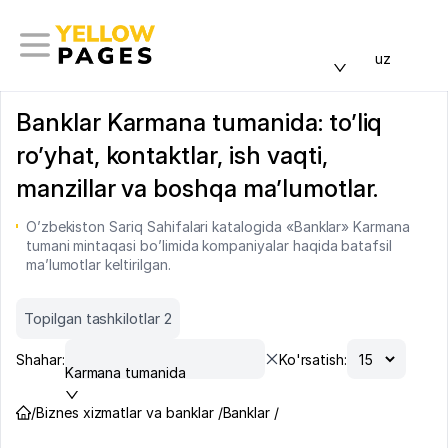
uz
Banklar Karmana tumanida: to’liq
ro’yhat, kontaktlar, ish vaqti,
manzillar va boshqa ma’lumotlar.
O’zbekiston Sariq Sahifalari katalogida «Banklar» Karmana
tumani mintaqasi bo’limida kompaniyalar haqida batafsil
ma’lumotlar keltirilgan.
Topilgan tashkilotlar 2
Shahar:
Ko'rsatish:
Karmana tumanida
/
Biznes xizmatlar va banklar /
Banklar /