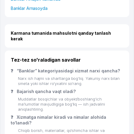
Banklar Arnasoyda
Karmana tumanida mahsulotni qanday tanlash
kerak
Tez-tez so'raladigan savollar
❓
“Banklar” kategoriyasidagi xizmat narxi qancha?
Narx ish hajmi va shartlarga bog‘liq. Yakuniy narx bilan
smeta yoki ishlar ro‘yxatini so‘rang.
❓
Bajarish qancha vaqt oladi?
Muddatlar bosqichlar va obyekt/boshlang‘ich
ma’lumotlar mavjudligiga bog‘liq — ish jadvalini
aniqlashtiring.
❓
Xizmatga nimalar kiradi va nimalar alohida
to‘lanadi?
Chiqib borish, materiallar, qo‘shimcha ishlar va