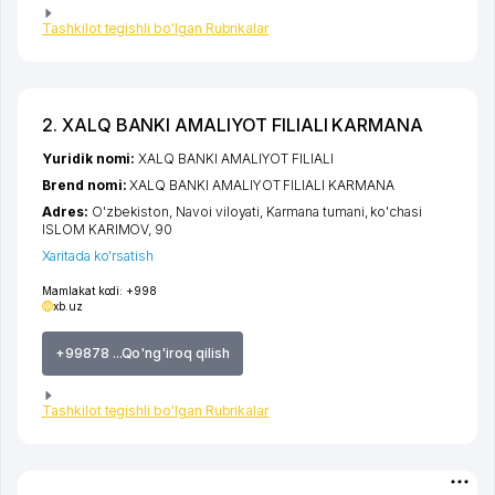
Tashkilot tegishli bo'lgan Rubrikalar
2. XALQ BANKI АMALIYOT FILIALI KARMANA
Yuridik nomi:
XALQ BANKI АMALIYOT FILIALI
Brend nomi:
XALQ BANKI АMALIYOT FILIALI KARMANA
Adres:
O'zbekiston,
Navoi viloyati
,
Karmana tumani
,
ko'chasi
ISLOM KARIMOV
, 90
Xaritada ko'rsatish
Mamlakat kodi:
+998
xb.uz
+99878 ...Qo'ng'iroq qilish
Tashkilot tegishli bo'lgan Rubrikalar