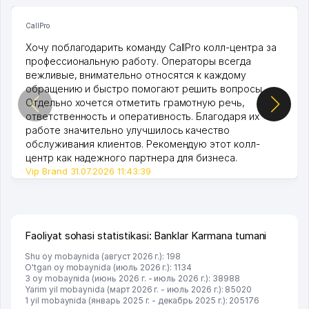
CallPro
Хочу поблагодарить команду CallPro колл-центра за
профессиональную работу. Операторы всегда
вежливые, внимательно относятся к каждому
обращению и быстро помогают решить вопросы.
Отдельно хочется отметить грамотную речь,
ответственность и оперативность. Благодаря их
работе значительно улучшилось качество
обслуживания клиентов. Рекомендую этот колл-
центр как надежного партнера для бизнеса.
Vip Brand 31.07.2026 11:43:39
Faoliyat sohasi statistikasi: Banklar Karmana tumani
Shu oy mobaynida (август 2026 г.): 198
O'tgan oy mobaynida (июль 2026 г.): 1134
3 oy mobaynida (июнь 2026 г. - июль 2026 г.): 38988
Yarim yil mobaynida (март 2026 г. - июль 2026 г.): 85020
1 yil mobaynida (январь 2025 г. - декабрь 2025 г.): 205176