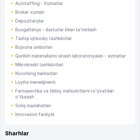
Autstaffing - Xizmatlar
Broker xizmati
Depozitariylar
Buxgalteriya - dasturlar bilan ta'minlash
Tashqi iqtisodiy tashkilotlar
Bojxona omborlari
Qurilish materiallarini sinash laboratoriyalari - xizmatlar
Mikrokredit tashkilotlari
Kovorking markazlari
Loyiha menedjmenti
Farmasevtika va tibbiy mahsulotlarni ro'yxatdan
o'tkazish
Soliq maslahatlari
Innovasion faoliyat
Sharhlar