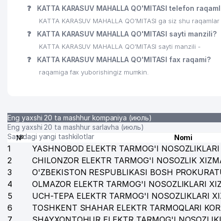
❓
KATTA KARASUV MAHALLA QO'MITASI telefon raqaml
26
SHAKHLO SERVICE PLUS XUSUSIY KORXONASI
KATTA KARASUV MAHALLA QO'MITASI ga siz shu raqamlar orq
27
GLOBEL PRO MChJ
❓
KATTA KARASUV MAHALLA QO'MITASI sayti manzili?
KATTA KARASUV MAHALLA QO'MITASI sayti manzili -
28
FRANK MEDIC MChJ
❓
KATTA KARASUV MAHALLA QO'MITASI fax raqami?
29
BOBUR UCHINCHI KOMMUNAL UY-JOY MULK SHIRKA
raqamiga fax yuborishingiz mumkin.
30
ZUBAIROVA V.M. YAKKA TARTIBDAGI TADBIRKOR
31
DOCTOR SAIDAKHMEDOV MChJ
Eng yaxshi 20 ta mashhur kompaniya (июль)
32
Адвокатская фирма LEGISLAND
Eng yaxshi 20 ta mashhur sarlavha (июль)
Saytdagi yangi tashkilotlar
№
Nomi
33
GULZOR BIRINCHI UY-JOY MULK SHIRKATI
1
YASHNOBOD ELEKTR TARMOG'I NOSOZLIKLARI 
2
CHILONZOR ELEKTR TARMOG'I NOSOZLIK XIZM
34
ABDUL-AZIZ SERVIS MChJ
3
O'ZBEKISTON RESPUBLIKASI BOSH PROKURAT
4
35
OLMAZOR ELEKTR TARMOG'I NOSOZLIKLARI XI
IDEAL STROY KAF MChJ
5
UCH-TEPA ELEKTR TARMOG'I NOSOZLIKLARI X
36
GULNORA-ONA MChJ
6
TOSHKENT SHAHAR ELEKTR TARMOQLARI KOR
7
SHAYXONTOHUR ELEKTR TARMOG'I NOSOZLIKL