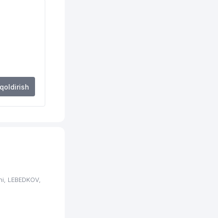
289 м
296 м
297 м
297 м
298 м
 qoldirish
299 м
310 м
313 м
313 м
317 м
ni, LEBEDKOV,
321 м
325 м