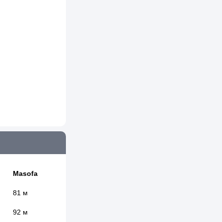
Masofa
81 м
92 м