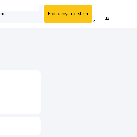
ang
Kompaniya qo'shish
uz