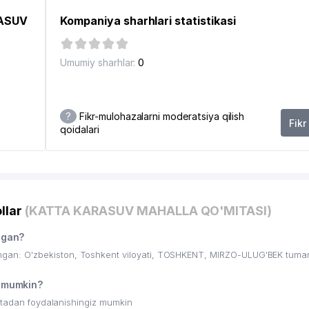
RASUV
Kompaniya sharhlari statistikasi
Umumiy sharhlar:
0
?
Fikr-mulohazalarni moderatsiya qilish
Fikr
qoidalari
0
llar
(KATTA KARASUV MAHALLA QO'MITASI)
N ERKAKLAR INTERNAT UYI
hgan?
an: O'zbekiston, Toshkent viloyati, TOSHKENT, MIRZO-ULUG'BEK tuma
 mumkin?
ritadan foydalanishingiz mumkin