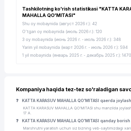
14
VIPRATON-BNB ShK
Tashkilotning ko'rish statistikasi "KATTA KA
15
ALOQA BO'LIMI №187
MAHALLA QO'MITASI"
16
BOLALAR BOG'CHASI №148
Shu oy mobaynida (август 2026 г.): 42
O'tgan oy mobaynida (июль 2026 г.): 120
17
NASTARIN KOMMUNAL UY-JOY MULK SHIRKATI
3 oy mobaynida (июнь 2026 г. - июль 2026 г.): 348
18
HAVAS FOOD MChJ
Yarim yil mobaynida (март 2026 г. - июль 2026 г.): 594
1 yil mobaynida (январь 2025 г. - декабрь 2025 г.): 147
19
BAHIY SAVDO MChJ
20
BOLALAR STOMATOLOGIYA POLIKLINIKASI №3
21
GEELINE GROUP MChJ
Kompaniya haqida tez-tez so'raladigan savo
22
MURUVVAT NOGIRONLIGI BO'LGAN SHAXSLAR UCHU
❓
KATTA KARASUV MAHALLA QO'MITASI qaerda joylas
23
ELIMA MChJ
KATTA KARASUV MAHALLA QO'MITASI shu manzilda joylashg
17 А.
24
DAVR-AVTO-BIZNES MChJ
❓
KATTA KARASUV MAHALLA QO'MITASI qanday borish
25
RELMON-GARANT ADVOKATLIK BYUROSI
Marshrutni yaratish uchun siz bizning veb-saytimizdagi xa