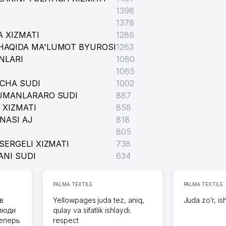
1398
1378
 XIZMATI
1286
HAQIDA MA'LUMOT BYUROSI
1263
NLARI
1080
TADBIRKOR
1065
ICHA SUDI
1002
TUMANLARARO SUDI
887
 XIZMATI
858
NASI AJ
MUAMMOLARI
818
805
SERGELI XIZMATI
738
ANI SUDI
634
Y-MEHNAT EKSPERT KOMISSIYASI
PALMA TEXTILE
PALMA TEXTILE
)
в
Yellowpages juda tez, aniq,
Juda zo’r, is
 люди
qulay va sifatlik ishlaydi.
теперь
respect