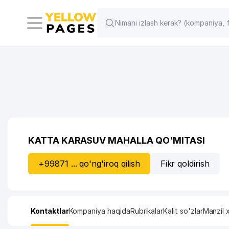
KATTA KARASUV MAHALLA QO'MITASI
+99871 ... qo'ng'iroq qilish
Fikr qoldirish
Kontaktlar
Kompaniya haqida
Rubrikalar
Kalit so'zlar
Manzil x