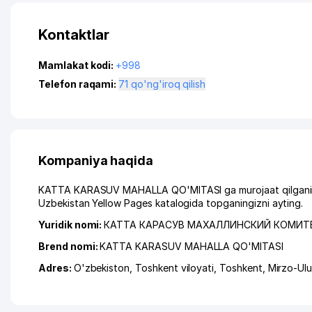
Kontaktlar
Mamlakat kodi:
+998
Telefon raqami:
71 qo'ng'iroq qilish
Kompaniya haqida
KATTA KARASUV MAHALLA QO'MITASI ga murojaat qilganingiz
Uzbekistan Yellow Pages katalogida topganingizni ayting.
Yuridik nomi:
КАТТА КАРАСУВ МАХАЛЛИНСКИЙ КОМИТ
Brend nomi:
KATTA KARASUV MAHALLA QO'MITASI
Adres:
O'zbekiston,
Toshkent viloyati
,
Toshkent
,
Mirzo-Ul