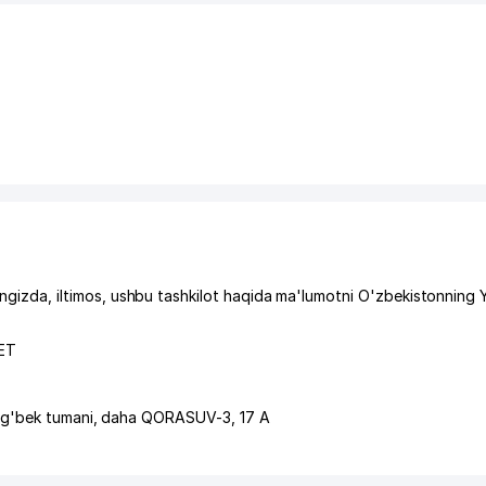
da, iltimos, ushbu tashkilot haqida ma'lumotni O'zbekistonning 
ЕТ
ug'bek tumani
,
daha QORASUV-3
, 17 А