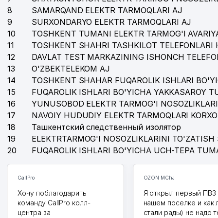
37
UMUMIY O'RTA TA'LIM MAKTABI №209
8
SAMARQAND ELEKTR TARMOQLARI AJ
38
ASL ANTIQA BIZNES MChJ
9
SURXONDARYO ELEKTR TARMOQLARI AJ
10
TOSHKENT TUMANI ELEKTR TARMOG'I AVARIYA
39
BOLALAR BOG'CHASI №134
11
TOSHKENT SHAHRI TASHKILOT TELEFONLARI 
12
DAVLAT TEST MARKAZINING ISHONCH TELEFO
40
DUTIREV PAVEL VIKTOROVICH YAKKA TARTIBDAGI 
13
O'ZBEKTELEKOM AJ
41
SHABNAM ELEGANT OILAVIY KORXONASI
14
TOSHKENT SHAHAR FUQAROLIK ISHLARI BO'Y
15
FUQAROLIK ISHLARI BO'YICHA YAKKASAROY 
42
UMUMIY O'RTA TA'LIM MAKTABI №208
16
YUNUSOBOD ELEKTR TARMOG'I NOSOZLIKLARI
17
43
NAVOIY HUDUDIY ELEKTR TARMOQLARI KORXO
ILMIY TADQIQOT INSTITUTI IRRIGATSIYA VA SUV 
18
Ташкентский следственный изолятор
44
CHIMYON MAHALLA QO'MITASI
19
ELEKTRTARMOG'I NOSOZLIKLARINI TO'ZATISH 
20
FUQAROLIK ISHLARI BO'YICHA UCH-TEPA TUM
45
MIRZO-ULUG'BEK VA YASHNABOD TUMANLARI TIBBI
46
DORI-DARMON DORIXONA №43 AK
CallPro
OZON MChJ
47
OILAVIY POLIKLINIKA № 8 (MIRZO-ULUGBEK TUMANI
Хочу поблагодарить
Я открыл первый ПВЗ 
команду CallPro колл-
нашем поселке и как
48
SOCCER PRINT MChJ
центра за
стали рады) не надо 