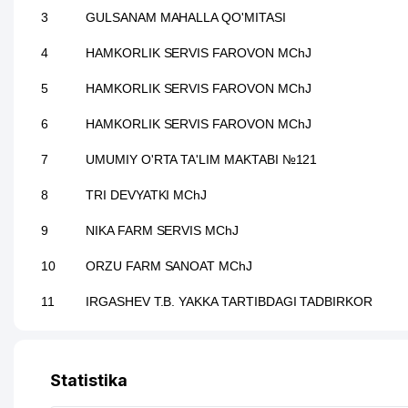
3
GULSANAM MAHALLA QO'MITASI
4
HAMKORLIK SERVIS FAROVON MChJ
5
HAMKORLIK SERVIS FAROVON MChJ
6
HAMKORLIK SERVIS FAROVON MChJ
7
UMUMIY O'RTA TA'LIM MAKTABI №121
8
TRI DEVYATKI MChJ
9
NIKA FARM SERVIS MChJ
10
ORZU FARM SANOAT MChJ
11
IRGASHEV T.B. YAKKA TARTIBDAGI TADBIRKOR
12
BOBUR TO'RTINCHI KOMMUNAL UY-JOY MULK SHIR
13
GULZOR UCHINCHI KOMMUNAL UY-JOY MULK SHIRK
Statistika