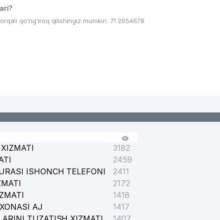
ari?
ali qo’ng’iroq qilishingiz mumkin: 71 2654678
TI
XIZMATI
3182
ATI
2459
URASI ISHONCH TELEFONI
2411
ZMATI
2172
IZMATI
1418
XONASI AJ
1417
ARINI TUZATISH XIZMATI
1407