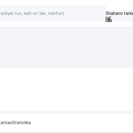
Shaharni tanl
aritasi
Statistika