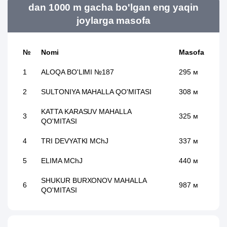
dan 1000 m gacha bo'lgan eng yaqin
joylarga masofa
№
Nomi
Masofa
1
ALOQA BO'LIMI №187
295 м
2
SULTONIYA MAHALLA QO'MITASI
308 м
KATTA KARASUV MAHALLA
3
325 м
QO'MITASI
4
TRI DEVYATKI MChJ
337 м
5
ELIMA MChJ
440 м
SHUKUR BURXONOV MAHALLA
6
987 м
QO'MITASI