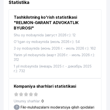
Statistika
Tashkilotning ko'rish statistikasi
"RELMON-GARANT ADVOKATLIK
BYUROSI"
Shu oy mobaynida (август 2026 г.): 12
O'tgan oy mobaynida (июль 2026 г.): 54
3 oy mobaynida (июнь 2026 г. - июль 2026 г.): 162
Yarim yil mobaynida (март 2026 г. - июль 2026 г.):
312
1 yil mobaynida (январь 2025 г. - декабрь 2025
г.): 732
Kompaniya sharhlari statistikasi
Umumiy sharhlar:
0
?
Fikr-mulohazalarni moderatsiya qilish qoidalari