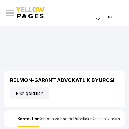
uz
RELMON-GARANT ADVOKATLIK BYUROSI
Fikr qoldirish
Kontaktlar
Kompaniya haqida
Rubrikalar
Kalit so'zlar
Manzil x