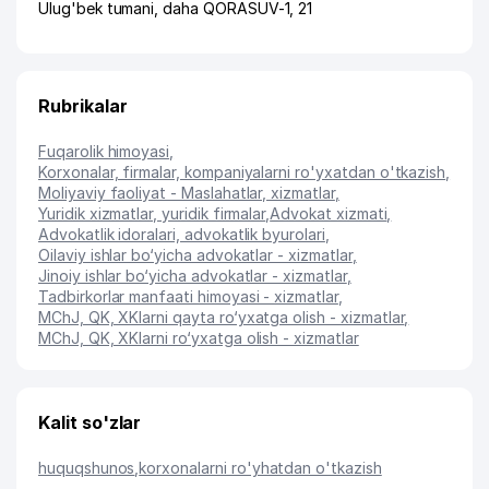
Ulug'bek tumani
,
daha QORASUV-1
, 21
Rubrikalar
Fuqarolik himoyasi
,
Korxonalar, firmalar, kompaniyalarni ro'yxatdan o'tkazish
,
Moliyaviy faoliyat - Maslahatlar, xizmatlar
,
Yuridik xizmatlar, yuridik firmalar
,
Advokat xizmati
,
Advokatlik idoralari, advokatlik byurolari
,
Oilaviy ishlar bo‘yicha advokatlar - xizmatlar
,
Jinoiy ishlar bo‘yicha advokatlar - xizmatlar
,
Tadbirkorlar manfaati himoyasi - xizmatlar
,
MChJ, QK, XKlarni qayta ro‘yxatga olish - xizmatlar
,
MChJ, QK, XKlarni ro‘yxatga olish - xizmatlar
Kalit so'zlar
huquqshunos
,
korxonalarni ro'yhatdan o'tkazish