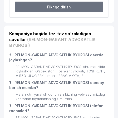
Fikr qoldirish
Kompaniya haqida tez-tez so'raladigan
savollar
(RELMON-GARANT ADVOKATLIK
BYUROSI)
❓
RELMON-GARANT ADVOKATLIK BYUROSI qaerda
joylashgan?
RELMON-GARANT ADVOKATLIK BYUROSI shu manzilda
joylashgan: O'zbekiston, Toshkent viloyati, TOSHKENT,
MIRZO-ULUG'BEK tumani, IBRAGIM OTA, 21.
❓
RELMON-GARANT ADVOKATLIK BYUROSI qanday
borish mumkin?
Marshrutni yaratish uchun siz bizning veb-saytimizdagi
xaritadan foydalanishingiz mumkin
❓
RELMON-GARANT ADVOKATLIK BYUROSI telefon
raqamlari?
RELMON-GARANT ADVOKATLIK BYUROSI ga siz shu