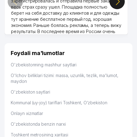
зарегистрировалась и отправила первые заказы,
весь страх сразу ушел. Площадка полностью
берет на себя доставку до клиентов и для одежды
тут хранение бесплатное первый год, хорошая
экономия. Раньше боялась рекламы, а теперь вижу
результаты. В последнее время из России очень
много заказывают, а вначале только по
Узбекистану брали, но вяло. Удалось раскрутиться,
дальше развиваюсь потихоньку😊
Foydali ma'lumotlar
Hamida 03.08.2026 12:45:39
O'zbekistonning mashhur saytlari
O'lchov birliklari tizimi: massa, uzunlik, tezlik, ma'lumot,
maydon
O'zbekiston saytlari
Kommunal (uy-joy) tariflari Toshkent, O‘zbekiston
Onlayn xizmatlar
O'zbekistonda benzin narxi
Toshkent metrosining xaritasi