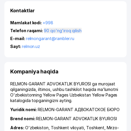
Kontaktlar
Mamlakat kodi:
+998
Telefon raqami:
90 qo'ng'iroq qilish
E-mail:
relmongarant@rambler.ru
Sayt:
relmon.uz
Kompaniya haqida
RELMON-GARANT ADVOKATLIK BYUROSI ga murojaat
qilganingizda, iltimos, ushbu tashkilot haqida ma'lumotni
O'zbekistonning Yellow Pages Uzbekistan Yellow Pages
katalogida topganingizni ayting.
Yuridik nomi:
RELMON-GARANT АДВОКАТСКОЕ БЮРО
Brend nomi:
RELMON-GARANT ADVOKATLIK BYUROSI
Adres:
O'zbekiston,
Toshkent viloyati
,
Toshkent
,
Mirzo-