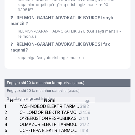
raqamlar orqali qo’ng’iroq qilishingiz mumkin: 90
9395187
❓
RELMON-GARANT ADVOKATLIK BYUROSI sayti
manzili?
RELMON-GARANT ADVOKATLIK BYUROSI sayti manzili -
relmon.uz
❓
RELMON-GARANT ADVOKATLIK BYUROSI fax
raqami?
raqamiga fax yuborishingiz mumkin.
Eng yaxshi 20 ta mashhur kompaniya (июль)
Eng yaxshi 20 ta mashhur sarlavha (июль)
Saytdagi yangi tashkilotlar
№
Nomi
1
YASHNOBOD ELEKTR TARMOG'I NOSOZLIKLARI XIZMATI
3182
2
CHILONZOR ELEKTR TARMOG'I NOSOZLIK XIZMATI
2459
3
O'ZBEKISTON RESPUBLIKASI BOSH PROKURATURASI ISHONCH TELEFONI
2411
4
OLMAZOR ELEKTR TARMOG'I NOSOZLIKLARI XIZMATI
2172
5
UCH-TEPA ELEKTR TARMOG'I NOSOZLIKLARI XIZMATI
1418