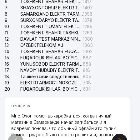
6
TOSHKENT SHAHAR ELEKTR TARMOQLARI KORXONASI AJ
1417
7
SHAYXONTOHUR ELEKTR TARMOG'I NOSOZLIKLARINI TUZATISH XIZMATI
1407
8
SAMARQAND ELEKTR TARMOQLARI AJ
1398
9
SURXONDARYO ELEKTR TARMOQLARI AJ
1378
10
TOSHKENT TUMANI ELEKTR TARMOG'I AVARIYA XIZMATI
1286
11
TOSHKENT SHAHRI TASHKILOT TELEFONLARI HAQIDA MA'LUMOT BYUROSI
1263
12
DAVLAT TEST MARKAZINING ISHONCH TELEFONLARI
1080
13
O'ZBEKTELEKOM AJ
1065
14
TOSHKENT SHAHAR FUQAROLIK ISHLARI BO'YICHA SUDI
1002
15
FUQAROLIK ISHLARI BO'YICHA YAKKASAROY TUMANLARARO SUDI
887
16
YUNUSOBOD ELEKTR TARMOG'I NOSOZLIKLARI XIZMATI
858
17
NAVOIY HUDUDIY ELEKTR TARMOQLARI KORXONASI AJ
818
18
Ташкентский следственный изолятор
805
19
ELEKTRTARMOG'I NOSOZLIKLARINI TO'ZATISH SERGELI XIZMATI
738
20
FUQAROLIK ISHLARI BO'YICHA UCH-TEPA TUMANI SUDI
634
OZON MChJ
Мне Озон помог выкарабкаться, когда личный
магазин в Самарканде начал загибаться и я
вовремя поняла, что обычный офлайн это тупик.
Самое трудное было просто решиться, но когда