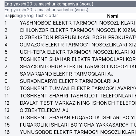
Eng yaxshi 20 ta mashhur kompaniya (июль)
Eng yaxshi 20 ta mashhur sarlavha (июль)
Saytdagi yangi tashkilotlar
№
Nomi
1
YASHNOBOD ELEKTR TARMOG'I NOSOZLIKLARI 
2
CHILONZOR ELEKTR TARMOG'I NOSOZLIK XIZM
3
O'ZBEKISTON RESPUBLIKASI BOSH PROKURAT
4
OLMAZOR ELEKTR TARMOG'I NOSOZLIKLARI XI
5
UCH-TEPA ELEKTR TARMOG'I NOSOZLIKLARI X
6
TOSHKENT SHAHAR ELEKTR TARMOQLARI KOR
7
SHAYXONTOHUR ELEKTR TARMOG'I NOSOZLIKL
8
SAMARQAND ELEKTR TARMOQLARI AJ
9
SURXONDARYO ELEKTR TARMOQLARI AJ
10
TOSHKENT TUMANI ELEKTR TARMOG'I AVARIYA
11
TOSHKENT SHAHRI TASHKILOT TELEFONLARI 
12
DAVLAT TEST MARKAZINING ISHONCH TELEFO
13
O'ZBEKTELEKOM AJ
14
TOSHKENT SHAHAR FUQAROLIK ISHLARI BO'Y
15
FUQAROLIK ISHLARI BO'YICHA YAKKASAROY 
16
YUNUSOBOD ELEKTR TARMOG'I NOSOZLIKLARI