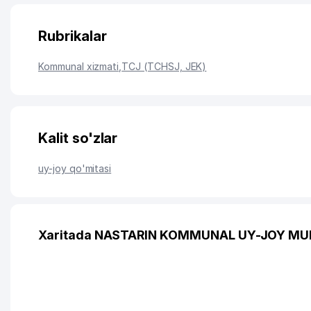
Rubrikalar
Kommunal xizmati
,
TCJ (TCHSJ, JEK)
Kalit so'zlar
uy-joy qo'mitasi
Xaritada NASTARIN KOMMUNAL UY-JOY MULK