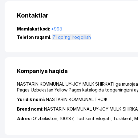
Kontaktlar
Mamlakat kodi:
+998
Telefon raqami:
71 qo'ng'iroq qilish
Kompaniya haqida
NASTARIN KOMMUNAL UY-JOY MULK SHIRKATI ga murojaat qilg
Pages Uzbekistan Yellow Pages katalogida topganingizni ay
Yuridik nomi:
NASTARIN KOMMUNAL ТЧСЖ
Brend nomi:
NASTARIN KOMMUNAL UY-JOY MULK SHIRKA
Adres:
O'zbekiston, 100187,
Toshkent viloyati
,
Toshkent
,
M