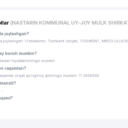
llar
(NASTARIN KOMMUNAL UY-JOY MULK SHIRKAT
a joylashgan?
oylashgan: O'zbekiston, Toshkent viloyati, TOSHKENT, MIRZO-ULUG'B
y borish mumkin?
ritadan foydalanishingiz mumkin
n raqamlari?
lar orqali qo’ng’iroq qilishingiz mumkin: 71 2656340
anzili?
 -
aqami?