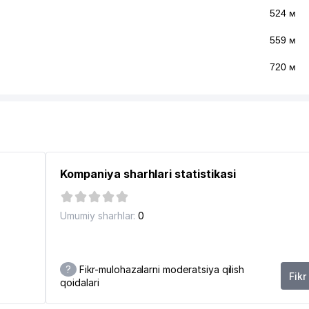
524 м
559 м
720 м
Kompaniya sharhlari statistikasi
Umumiy sharhlar:
0
?
Fikr-mulohazalarni moderatsiya qilish
Fikr
qoidalari