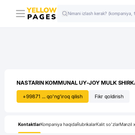
NASTARIN KOMMUNAL UY-JOY MULK SHIRK
+99871 ... qo'ng'iroq qilish
Fikr qoldirish
Kontaktlar
Kompaniya haqida
Rubrikalar
Kalit so'zlar
Manzil x