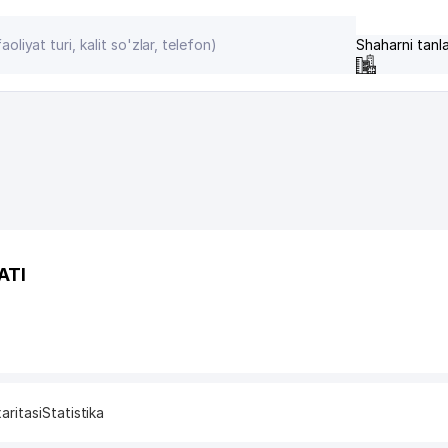
Shaharni tanl
ATI
aritasi
Statistika