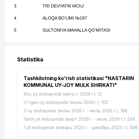
3
TRI DEVYATKI MChJ
4
ALOQA BO'LIMI №187
5
SULTONIYA MAHALLA QO'MITASI
Statistika
Tashkilotning ko'rish statistikasi "NASTARIN
KOMMUNAL UY-JOY MULK SHIRKATI"
Shu oy mobaynida (август 2026 г.): 12
O'tgan oy mobaynida (июль 2026 г.): 102
3 oy mobaynida (июнь 2026 г. - июль 2026 г.): 198
Yarim yil mobaynida (март 2026 г. - июль 2026 г.): 294
1 yil mobaynida (январь 2025 г. - декабрь 2025 г.): 498