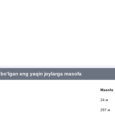
bo'lgan eng yaqin joylarga masofa
Masofa
24 м
297 м