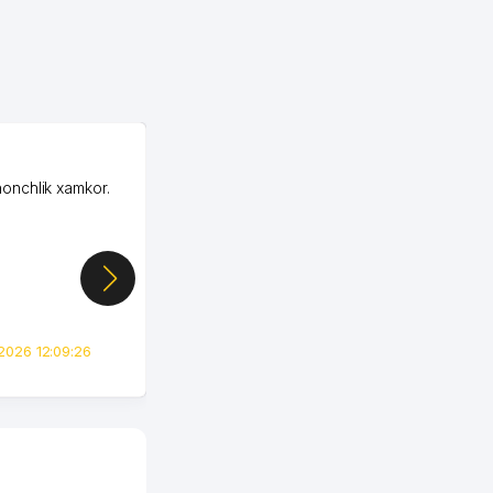
OZON MChJ
honchlik xamkor.
Зашел на Озон в
Узбекистане почти
случайно, когда коллега
показал свой кабинет и
цифры, так что я буквально
сразу загорелся этой
идеей. Регистрация заняла
всего вечер, а договор там
2026 12:09:26
вполне понятный и нет этих
всяких замудреных
юридических
формулировок. Первое
время сильно тупил с
продвижением, но в итоге