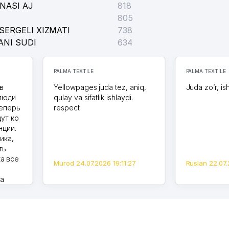
NASI AJ
818
805
SERGELI XIZMATI
738
ANI SUDI
634
PALMA TEXTILE
PALMA TEXTILE
в
Yellowpages juda tez, aniq,
Juda zo’r, is
 люди
qulay va sifatlik ishlaydi.
теперь
respect
дут ко
нции.
ика,
ть
а все
Murod 24.07.2026 19:11:27
Ruslan 22.07.
на
моем
оется,
карте