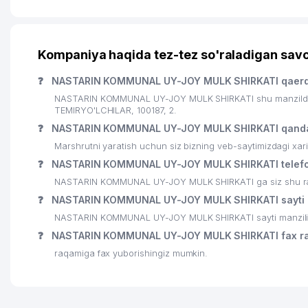
Kompaniya haqida tez-tez so'raladigan savo
❓
NASTARIN KOMMUNAL UY-JOY MULK SHIRKATI qaerd
NASTARIN KOMMUNAL UY-JOY MULK SHIRKATI shu manzilda j
TEMIRYO'LCHILAR, 100187, 2.
❓
NASTARIN KOMMUNAL UY-JOY MULK SHIRKATI qanda
Marshrutni yaratish uchun siz bizning veb-saytimizdagi xa
❓
NASTARIN KOMMUNAL UY-JOY MULK SHIRKATI telefo
NASTARIN KOMMUNAL UY-JOY MULK SHIRKATI ga siz shu raqam
❓
NASTARIN KOMMUNAL UY-JOY MULK SHIRKATI sayti m
NASTARIN KOMMUNAL UY-JOY MULK SHIRKATI sayti manzili
❓
NASTARIN KOMMUNAL UY-JOY MULK SHIRKATI fax r
raqamiga fax yuborishingiz mumkin.