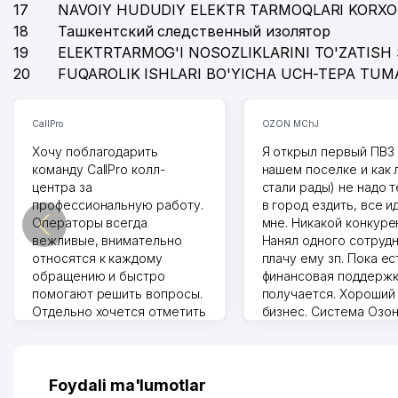
17
NAVOIY HUDUDIY ELEKTR TARMOQLARI KORXO
18
Ташкентский следственный изолятор
19
ELEKTRTARMOG'I NOSOZLIKLARINI TO'ZATISH 
20
FUQAROLIK ISHLARI BO'YICHA UCH-TEPA TUM
CallPro
OZON MChJ
Хочу поблагодарить
Я открыл первый ПВЗ 
команду CallPro колл-
нашем поселке и как
центра за
стали рады) не надо 
профессиональную работу.
в город ездить, все и
Операторы всегда
мне. Никакой конкуре
вежливые, внимательно
Нанял одного сотрудн
относятся к каждому
плачу ему зп. Пока ес
обращению и быстро
финансовая поддержк
помогают решить вопросы.
получается. Хороший
Отдельно хочется отметить
бизнес. Система Озо
грамотную речь,
сама делает отчеты.
ответственность и
Другой конкурент в 
оперативность. Благодаря
поселке вряд ли откр
их работе значительно
потому что видно на 
Foydali ma'lumotlar