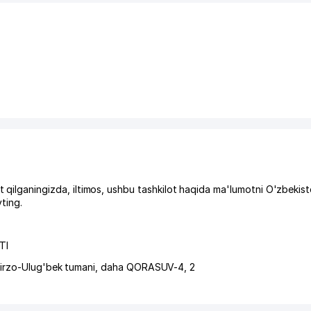
aningizda, iltimos, ushbu tashkilot haqida ma'lumotni O'zbekist
ting.
TI
irzo-Ulug'bek tumani
,
daha QORASUV-4
, 2