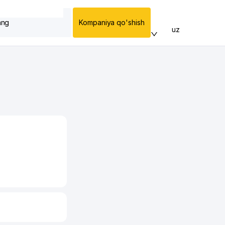
ang
Kompaniya qo'shish
uz