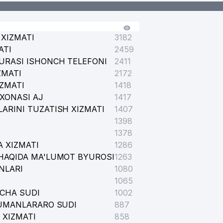
XIZMATI
3182
ATI
2459
URASI ISHONCH TELEFONI
2411
ZMATI
2172
IZMATI
1418
XONASI AJ
1417
ARINI TUZATISH XIZMATI
1407
1398
1378
 XIZMATI
1286
HAQIDA MA'LUMOT BYUROSI
1263
NLARI
1080
1065
ICHA SUDI
1002
TUMANLARARO SUDI
887
 XIZMATI
858