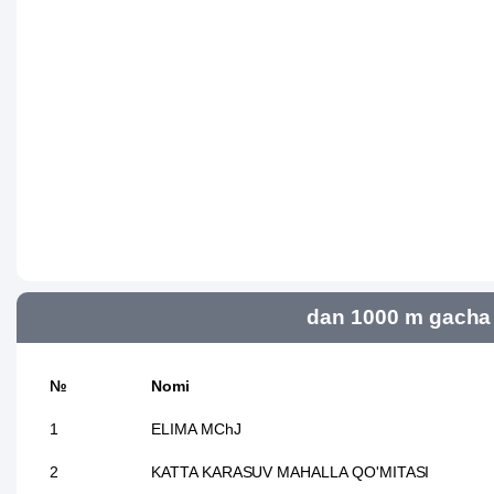
dan 1000 m gacha 
№
Nomi
1
ELIMA MChJ
2
KATTA KARASUV MAHALLA QO'MITASI