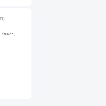
I)
EK tumani,