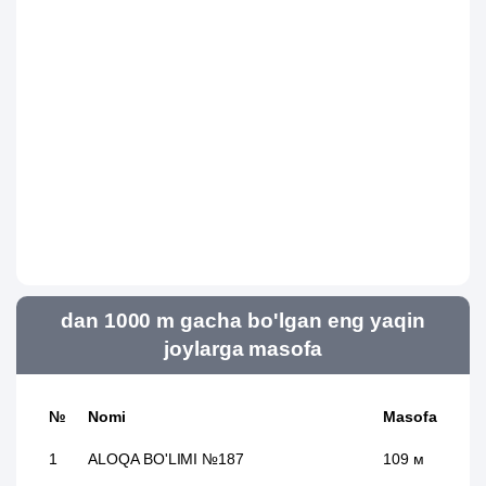
dan 1000 m gacha bo'lgan eng yaqin
joylarga masofa
№
Nomi
Masofa
1
ALOQA BO'LIMI №187
109 м