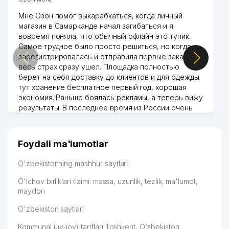
Мне Озон помог выкарабкаться, когда личный
магазин в Самарканде начал загибаться и я
вовремя поняла, что обычный офлайн это тупик.
Самое трудное было просто решиться, но когда
зарегистрировалась и отправила первые заказы,
весь страх сразу ушел. Площадка полностью
берет на себя доставку до клиентов и для одежды
тут хранение бесплатное первый год, хорошая
экономия. Раньше боялась рекламы, а теперь вижу
результаты. В последнее время из России очень
много заказывают, а вначале только по
Узбекистану брали, но вяло. Удалось раскрутиться,
дальше развиваюсь потихоньку😊
Foydali ma'lumotlar
Hamida 03.08.2026 12:45:39
O'zbekistonning mashhur saytlari
O'lchov birliklari tizimi: massa, uzunlik, tezlik, ma'lumot,
maydon
O'zbekiston saytlari
Kommunal (uy-joy) tariflari Toshkent, O‘zbekiston