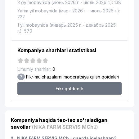
3 oy mobaynida (июнь 2026 г. - июль 2026 г.): 138
Yarim yil mobaynida (март 2026 г. - июль 2026 г.):
222
1 yil mobaynida (январь 2025 г. - декабрь 2025
г.): 570
Kompaniya sharhlari statistikasi
Umumiy sharhlar:
0
?
Fikr-mulohazalarni moderatsiya qilish qoidalari
Fikr qoldirish
Kompaniya haqida tez-tez so'raladigan
savollar
(NIKA FARM SERVIS MChJ)
❓
NIKA FARM SERVIS MChJ qaerda joylashgan?