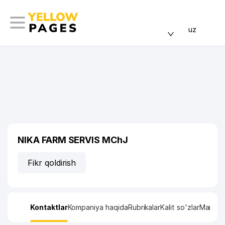
uz
NIKA FARM SERVIS MChJ
Fikr qoldirish
Kontaktlar
Kompaniya haqida
Rubrikalar
Kalit so'zlar
Manzil x