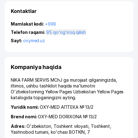
Kontaktlar
Mamlakat kodi:
+998
Telefon raqami:
95 qo'ng'iroq qilish
Sayt:
oxymed.uz
Kompaniya haqida
NIKA FARM SERVIS MChJ ga murojaat qilganingizda,
iltimos, ushbu tashkilot haqida ma'lumotni
O'zbekistonning Yellow Pages Uzbekistan Yellow Pages
katalogida topganingizni ayting.
Yuridik nomi:
OXY-MED АПТЕКА № 13/2
Brend nomi:
OXY-MED DORIXONA № 13/2
Adres:
O'zbekiston,
Toshkent viloyati
,
Toshkent
,
Yashnobod tumani
,
ko'chasi BOTKIN
, 7