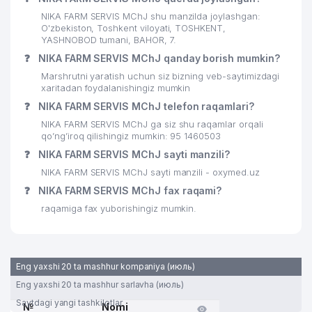
NIKA FARM SERVIS MChJ shu manzilda joylashgan:
O'zbekiston, Toshkent viloyati, TOSHKENT,
YASHNOBOD tumani, BAHOR, 7.
❓
NIKA FARM SERVIS MChJ qanday borish mumkin?
Marshrutni yaratish uchun siz bizning veb-saytimizdagi
xaritadan foydalanishingiz mumkin
❓
NIKA FARM SERVIS MChJ telefon raqamlari?
NIKA FARM SERVIS MChJ ga siz shu raqamlar orqali
qo’ng’iroq qilishingiz mumkin: 95 1460503
❓
NIKA FARM SERVIS MChJ sayti manzili?
NIKA FARM SERVIS MChJ sayti manzili - oxymed.uz
❓
NIKA FARM SERVIS MChJ fax raqami?
raqamiga fax yuborishingiz mumkin.
Eng yaxshi 20 ta mashhur kompaniya (июль)
Eng yaxshi 20 ta mashhur sarlavha (июль)
Saytdagi yangi tashkilotlar
№
Nomi