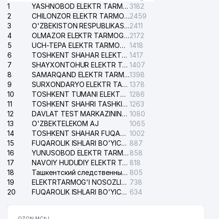
1
YASHNOBOD ELEKTR TARMOG'I NOSOZLIKLARI XIZMATI
3182
2
CHILONZOR ELEKTR TARMOG'I NOSOZLIK XIZMATI
2459
3
O'ZBEKISTON RESPUBLIKASI BOSH PROKURATURASI ISHONCH TELEFONI
2411
4
OLMAZOR ELEKTR TARMOG'I NOSOZLIKLARI XIZMATI
2172
5
UCH-TEPA ELEKTR TARMOG'I NOSOZLIKLARI XIZMATI
1418
6
TOSHKENT SHAHAR ELEKTR TARMOQLARI KORXONASI AJ
1417
7
SHAYXONTOHUR ELEKTR TARMOG'I NOSOZLIKLARINI TUZATISH XIZMATI
1407
8
SAMARQAND ELEKTR TARMOQLARI AJ
1398
9
SURXONDARYO ELEKTR TARMOQLARI AJ
1378
10
TOSHKENT TUMANI ELEKTR TARMOG'I AVARIYA XIZMATI
1286
11
TOSHKENT SHAHRI TASHKILOT TELEFONLARI HAQIDA MA'LUMOT BYUROSI
1263
12
DAVLAT TEST MARKAZINING ISHONCH TELEFONLARI
1080
13
O'ZBEKTELEKOM AJ
1065
14
TOSHKENT SHAHAR FUQAROLIK ISHLARI BO'YICHA SUDI
1002
15
FUQAROLIK ISHLARI BO'YICHA YAKKASAROY TUMANLARARO SUDI
887
16
YUNUSOBOD ELEKTR TARMOG'I NOSOZLIKLARI XIZMATI
858
17
NAVOIY HUDUDIY ELEKTR TARMOQLARI KORXONASI AJ
818
18
Ташкентский следственный изолятор
805
19
ELEKTRTARMOG'I NOSOZLIKLARINI TO'ZATISH SERGELI XIZMATI
738
20
FUQAROLIK ISHLARI BO'YICHA UCH-TEPA TUMANI SUDI
634
OZON MChJ