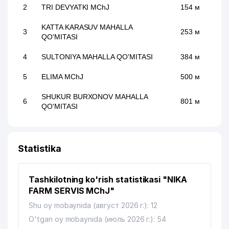
2
TRI DEVYATKI MChJ
154 м
KATTA KARASUV MAHALLA
3
253 м
QO'MITASI
4
SULTONIYA MAHALLA QO'MITASI
384 м
5
ELIMA MChJ
500 м
SHUKUR BURXONOV MAHALLA
6
801 м
QO'MITASI
Statistika
Tashkilotning ko'rish statistikasi "NIKA
FARM SERVIS MChJ"
Shu oy mobaynida (август 2026 г.): 12
O'tgan oy mobaynida (июль 2026 г.): 54