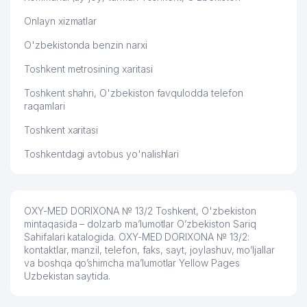
Onlayn xizmatlar
O'zbekistonda benzin narxi
Toshkent metrosining xaritasi
Toshkent shahri, O'zbekiston favqulodda telefon
raqamlari
Toshkent xaritasi
Toshkentdagi avtobus yo'nalishlari
OXY-MED DORIXONA № 13/2 Toshkent, O'zbekiston
mintaqasida – dolzarb ma’lumotlar O’zbekiston Sariq
Sahifalari katalogida. OXY-MED DORIXONA № 13/2:
kontaktlar, manzil, telefon, faks, sayt, joylashuv, mo’ljallar
va boshqa qo’shimcha ma’lumotlar Yellow Pages
Uzbekistan saytida.