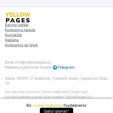
Barcha ruknlar
Kompaniya haqida
Kontaktlar
Reklama
Kompaniya qo'shish
Email: info@yellowpages.uz
Reklama joylashtirish haqida
Telegram
Adres: 100170, O'zbekiston, Toshkent shahri, Sayram ko'chasi
25.
Har qanday nusxa ko'chirish materiallari faqat sayt
ma'muriyatining ruxsati bilan mumkin YellowPages.Uz
Biz
cookie fayllaridan
foydalanamiz
O'zbekiston, 2009 - 2026 / O'zbekiston "sariq
sahifalar"mualliflik huquqi. Barcha huquqlar himoyalangan.
+99895 ... qo'ng'iroq qilish
Qabul qilaman"