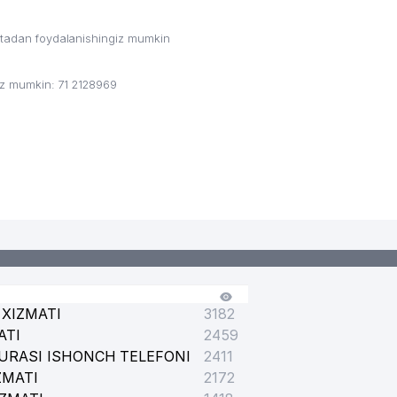
ritadan foydalanishingiz mumkin
giz mumkin: 71 2128969
XIZMATI
3182
ATI
2459
URASI ISHONCH TELEFONI
2411
ZMATI
2172