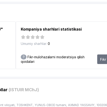
UMANI
J"
Kompaniya sharhlari statistikasi
Umumiy sharhlar:
0
?
Fikr-mulohazalarni moderatsiya qilish
Fikr
qoidalari
llar
(ISTUIR MChJ)
kent viloyati, TOSHKENT, YUNUS-OBOD tumani, AXMAD YASSAVIY, 100206,