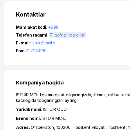
Kontaktlar
Mamlakat kodi:
+998
Telefon raqami:
71 qo'ng'iroq qilish
E-mail:
istuir@mail.ru
Fax:
71 2128969
Kompaniya haqida
ISTUIR MChJ ga murojaat qilganingizda, iltimos, ushbu tas
katalogida topganingizni ayting.
Yuridik nomi:
ISTUIR ООО
Brend nomi:
ISTUIR MChJ
Adres:
O'zbekiston, 100206,
Toshkent viloyati
,
Toshkent
,