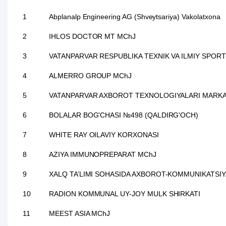
1
Abplanalp Engineering AG (Shveytsariya) Vakolatxona
2
IHLOS DOCTOR MT MChJ
3
VATANPARVAR RESPUBLIKA TEXNIK VA ILMIY SPOR
4
ALMERRO GROUP MChJ
5
VATANPARVAR AXBOROT TEXNOLOGIYALARI MARKA
6
BOLALAR BOG'CHASI №498 (QALDIRG'OCH)
7
WHITE RAY OILAVIY KORXONASI
8
AZIYA IMMUNOPREPARAT MChJ
9
XALQ TA’LIMI SOHASIDA AXBOROT-KOMMUNIKATSIY
10
RADION KOMMUNAL UY-JOY MULK SHIRKATI
11
MEEST ASIA MChJ