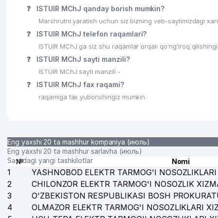
❓
ISTUIR MChJ qanday borish mumkin?
24
UMUMIY O'RTA TA'LIM MAKTABI № 12
Marshrutni yaratish uchun siz bizning veb-saytimizdagi xa
❓
ISTUIR MChJ telefon raqamlari?
25
AVESTA PHARM MChJ
ISTUIR MChJ ga siz shu raqamlar orqali qo’ng’iroq qilishin
26
MANGO TOUR MChJ
❓
ISTUIR MChJ sayti manzili?
ISTUIR MChJ sayti manzili -
27
IGAMA-AYU MChJ
❓
ISTUIR MChJ fax raqami?
28
QADRDON MAHALLA QO'MITASI
raqamiga fax yuborishingiz mumkin.
29
NEW STYLE MChJ
30
NASHRIYOT UYI TASVIR MChJ
Eng yaxshi 20 ta mashhur kompaniya (июль)
31
ALI-DENT MChJ
Eng yaxshi 20 ta mashhur sarlavha (июль)
Saytdagi yangi tashkilotlar
№
Nomi
32
DIALOG PRINT XUSUSIY KORXONASI
1
YASHNOBOD ELEKTR TARMOG'I NOSOZLIKLARI 
2
CHILONZOR ELEKTR TARMOG'I NOSOZLIK XIZM
33
TRENDS COLOR MChJ
3
O'ZBEKISTON RESPUBLIKASI BOSH PROKURAT
4
34
OLMAZOR ELEKTR TARMOG'I NOSOZLIKLARI XI
KOLORPAK MChJ