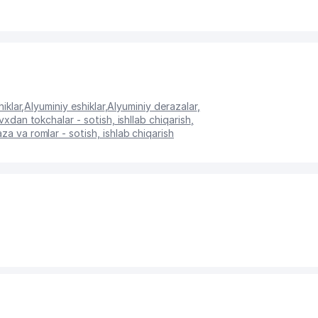
hiklar
,
Alyuminiy eshiklar
,
Alyuminiy derazalar
,
pvxdan tokchalar - sotish, ishllab chiqarish
,
a va romlar - sotish, ishlab chiqarish