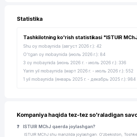
12
BOLALAR BOG'CHASI №253
13
RESTORAN SAMARA MChJ
Statistika
14
MAXSUSTRANS ISHLAB CHIQARISH YUNUSOBOD T
Tashkilotning ko'rish statistikasi "ISTUIR MCh
15
C A WOLVES MChJ
Shu oy mobaynida (август 2026 г.): 42
16
VIRUSOLOGIYA ILMIY TADQIQOT INSTITUTI
O'tgan oy mobaynida (июль 2026 г.): 84
3 oy mobaynida (июнь 2026 г. - июль 2026 г.): 336
17
UMUMIY O'RTA TA'LIM MAKTABI №246
Yarim yil mobaynida (март 2026 г. - июль 2026 г.): 552
18
GLOBAL VED SERVIS MChJ
1 yil mobaynida (январь 2025 г. - декабрь 2025 г.): 984
19
INVENTA MChJ
20
HAMKORBANK ATB YUNUSOBOD FILIALI
21
TRI DEVYATKI MChJ
Kompaniya haqida tez-tez so'raladigan savo
22
YUNUSOBOD TUMANI PROKURATURASI
❓
ISTUIR MChJ qaerda joylashgan?
ISTUIR MChJ shu manzilda joylashgan: O'zbekiston, Tosh
23
SOFTSET TRAINING MChJ