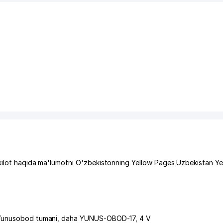
hkilot haqida ma'lumotni O'zbekistonning Yellow Pages Uzbekistan Y
Yunusobod tumani
,
daha YUNUS-OBOD-17
, 4 V