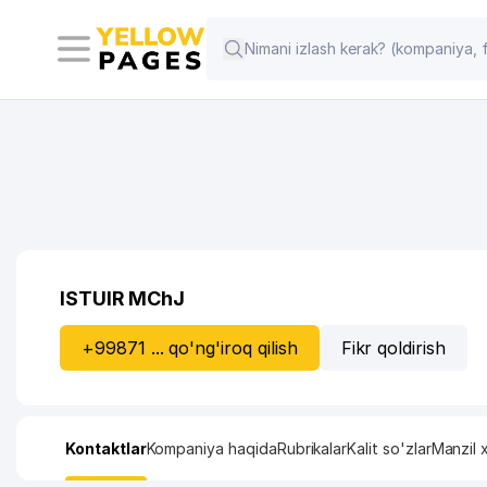
ISTUIR MChJ
+99871 ... qo'ng'iroq qilish
Fikr qoldirish
Kontaktlar
Kompaniya haqida
Rubrikalar
Kalit so'zlar
Manzil x