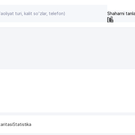
Shaharni tanl
aritasi
Statistika