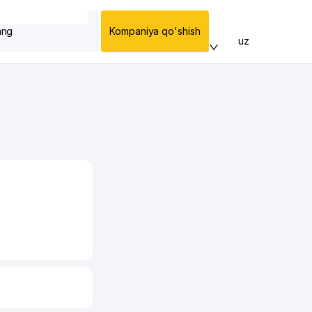
ang
Kompaniya qo'shish
uz