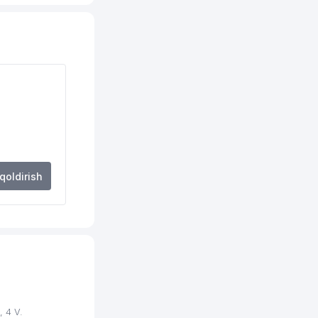
332 м
354 м
355 м
367 м
376 м
382 м
 qoldirish
414 м
415 м
418 м
420 м
437 м
 4 V.
442 м