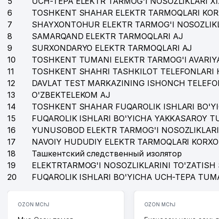
5
UCH-TEPA ELEKTR TARMOG'I NOSOZLIKLARI X
35
SAYFULLOH OTA SHIFO (SOSH MEDICAL) MChJ
6
TOSHKENT SHAHAR ELEKTR TARMOQLARI KOR
7
SHAYXONTOHUR ELEKTR TARMOG'I NOSOZLIKL
36
POLIGON TEKS MChJ
8
SAMARQAND ELEKTR TARMOQLARI AJ
37
DIYOR FARM MChJ
9
SURXONDARYO ELEKTR TARMOQLARI AJ
10
TOSHKENT TUMANI ELEKTR TARMOG'I AVARIYA
38
OMEGA-STOM XUSUSIY KORXONASI
11
TOSHKENT SHAHRI TASHKILOT TELEFONLARI 
12
DAVLAT TEST MARKAZINING ISHONCH TELEFO
39
BOLALAR BOG'CHASI №485
13
O'ZBEKTELEKOM AJ
40
ART PLAST SERVICE MChJ
14
TOSHKENT SHAHAR FUQAROLIK ISHLARI BO'Y
15
FUQAROLIK ISHLARI BO'YICHA YAKKASAROY 
41
TOSHISSIQQUVVATI YUNUSOBOD TUMANI BOSHQA
16
YUNUSOBOD ELEKTR TARMOG'I NOSOZLIKLARI
17
42
NAVOIY HUDUDIY ELEKTR TARMOQLARI KORXO
URBAN RETAIL QK MChJ
18
Ташкентский следственный изолятор
43
BERKANA-TOUR MChJ
19
ELEKTRTARMOG'I NOSOZLIKLARINI TO'ZATISH 
20
FUQAROLIK ISHLARI BO'YICHA UCH-TEPA TUM
44
GALEON STREAM GROUP MChJ
45
BOLALAR BOG'CHASI №500 (DYUYMOVOCHKA)
OZON MChJ
OZON MChJ
46
HOUSE OF WISDOM O'QUV MARKAZI