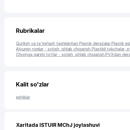
Rubrikalar
Qurilish va ta'mirlash tashkilotlari
,
Plastik derazalar
,
Plastik es
Alyumin romlar - sotish, ishlab chiqarish
,
Plastikli tokchalar, 
Chivinga qarshi to‘rlar - sotish, ishlab chiqarish
,
PVXdan deraz
Kalit so'zlar
eshiklar
Xaritada ISTUIR MChJ joylashuvi