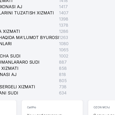
IZMATI
1418
XONASI AJ
1417
ARINI TUZATISH XIZMATI
1407
1398
1378
 XIZMATI
1286
HAQIDA MA'LUMOT BYUROSI
1263
NLARI
1080
1065
ICHA SUDI
1002
TUMANLARARO SUDI
887
RMASI №5
 XIZMATI
858
NASI AJ
818
805
SERGELI XIZMATI
738
ANI SUDI
634
CallPro
OZON MChJ