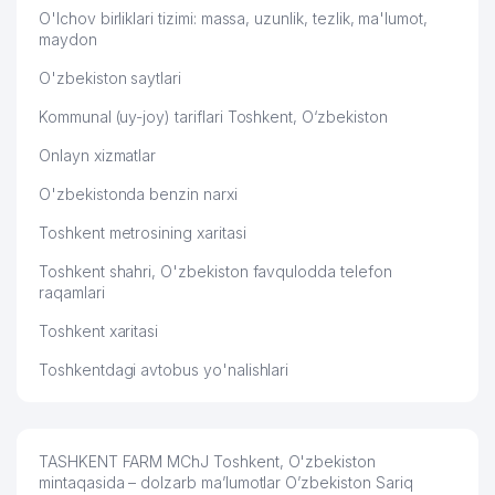
O'lchov birliklari tizimi: massa, uzunlik, tezlik, ma'lumot,
maydon
O'zbekiston saytlari
Kommunal (uy-joy) tariflari Toshkent, O‘zbekiston
Onlayn xizmatlar
O'zbekistonda benzin narxi
Toshkent metrosining xaritasi
Toshkent shahri, O'zbekiston favqulodda telefon
raqamlari
Toshkent xaritasi
Toshkentdagi avtobus yo'nalishlari
TASHKENT FARM MChJ Toshkent, O'zbekiston
mintaqasida – dolzarb ma’lumotlar O’zbekiston Sariq