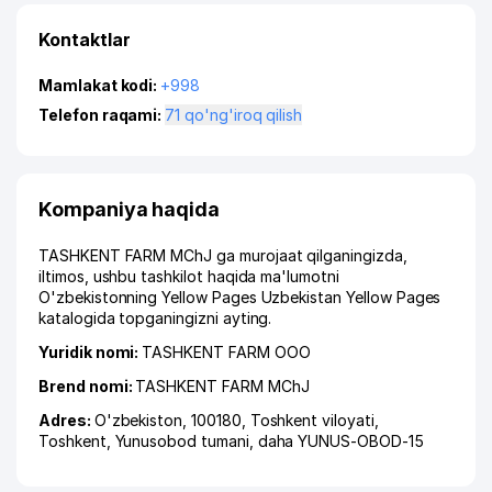
Kontaktlar
Mamlakat kodi:
+998
Telefon raqami:
71 qo'ng'iroq qilish
Kompaniya haqida
TASHKENT FARM MChJ ga murojaat qilganingizda,
iltimos, ushbu tashkilot haqida ma'lumotni
O'zbekistonning Yellow Pages Uzbekistan Yellow Pages
katalogida topganingizni ayting.
Yuridik nomi:
TASHKENT FARM ООО
Brend nomi:
TASHKENT FARM MChJ
Adres:
O'zbekiston, 100180,
Toshkent viloyati
,
Toshkent
,
Yunusobod tumani
,
daha YUNUS-OBOD-15