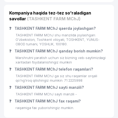
Kompaniya haqida tez-tez so'raladigan
savollar
(TASHKENT FARM MChJ)
❓
TASHKENT FARM MChJ qaerda joylashgan?
TASHKENT FARM MChJ shu manzilda joylashgan:
O'zbekiston, Toshkent viloyati, TOSHKENT, YUNUS-
OBOD tumani, YOSHLIK, 100180.
❓
TASHKENT FARM MChJ qanday borish mumkin?
Marshrutni yaratish uchun siz bizning veb-saytimizdagi
xaritadan foydalanishingiz mumkin
❓
TASHKENT FARM MChJ telefon raqamlari?
TASHKENT FARM MChJ ga siz shu raqamlar orqali
qo’ng’iroq qilishingiz mumkin: 71 2225998
❓
TASHKENT FARM MChJ sayti manzili?
TASHKENT FARM MChJ sayti manzili -
❓
TASHKENT FARM MChJ fax raqami?
raqamiga fax yuborishingiz mumkin.