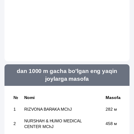
dan 1000 m gacha bo'lgan eng yaqin
joylarga masofa
№
Nomi
Masofa
1
RIZVONA BARAKA MChJ
282 м
NURSHAH & HUMO MEDICAL
2
458 м
CENTER MChJ