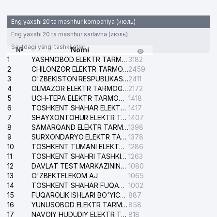
Eng yaxshi 20 ta mashhur kompaniya (июль)
Eng yaxshi 20 ta mashhur sarlavha (июль)
Saytdagi yangi tashkilotlar
№
Nomi
1
YASHNOBOD ELEKTR TARMOG'I NOSOZLIKLARI XIZMATI
3182
2
CHILONZOR ELEKTR TARMOG'I NOSOZLIK XIZMATI
2459
3
O'ZBEKISTON RESPUBLIKASI BOSH PROKURATURASI ISHONCH TELEFONI
2411
4
OLMAZOR ELEKTR TARMOG'I NOSOZLIKLARI XIZMATI
2172
5
UCH-TEPA ELEKTR TARMOG'I NOSOZLIKLARI XIZMATI
1418
6
TOSHKENT SHAHAR ELEKTR TARMOQLARI KORXONASI AJ
1417
7
SHAYXONTOHUR ELEKTR TARMOG'I NOSOZLIKLARINI TUZATISH XIZMATI
1407
8
SAMARQAND ELEKTR TARMOQLARI AJ
1398
9
SURXONDARYO ELEKTR TARMOQLARI AJ
1378
10
TOSHKENT TUMANI ELEKTR TARMOG'I AVARIYA XIZMATI
1286
11
TOSHKENT SHAHRI TASHKILOT TELEFONLARI HAQIDA MA'LUMOT BYUROSI
1263
12
DAVLAT TEST MARKAZINING ISHONCH TELEFONLARI
1080
13
O'ZBEKTELEKOM AJ
1065
14
TOSHKENT SHAHAR FUQAROLIK ISHLARI BO'YICHA SUDI
1002
15
FUQAROLIK ISHLARI BO'YICHA YAKKASAROY TUMANLARARO SUDI
887
16
YUNUSOBOD ELEKTR TARMOG'I NOSOZLIKLARI XIZMATI
858
17
NAVOIY HUDUDIY ELEKTR TARMOQLARI KORXONASI AJ
818