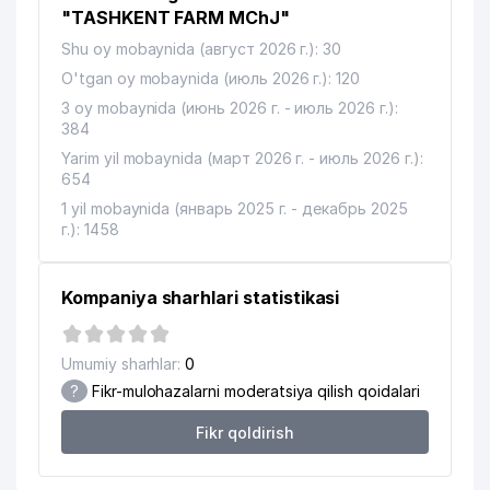
SANATIVE BEST XUSUSIY
"TASHKENT FARM MChJ"
13
745 м
KORXONASI
Shu oy mobaynida (август 2026 г.): 30
14
O'tgan oy mobaynida (июль 2026 г.): 120
BIOGEN MED MChJ
747 м
3 oy mobaynida (июнь 2026 г. - июль 2026 г.):
15
GOLD VOYAGE TOUR MChJ
863 м
384
Yarim yil mobaynida (март 2026 г. - июль 2026 г.):
DETOKS MEDICAL XUSUSIY
16
891 м
654
KORXONASI
1 yil mobaynida (январь 2025 г. - декабрь 2025
UMUMIY O'RTA TA'LIM MAKTABI
г.): 1458
17
929 м
№257
18
BOLALAR BOG'CHASI №485
951 м
Kompaniya sharhlari statistikasi
YUNUSOBOD TUMANI MARKAZIY
19
961 м
POLIKLINIKASI
Umumiy sharhlar:
0
?
Fikr-mulohazalarni moderatsiya qilish qoidalari
20
ASR-FARM MChJ
968 м
Fikr qoldirish
21
ISTUIR MChJ
978 м