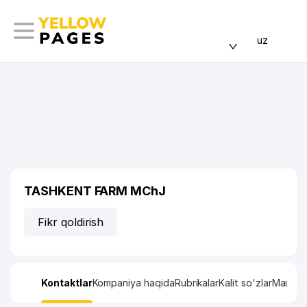
uz
TASHKENT FARM MChJ
Fikr qoldirish
Kontaktlar
Kompaniya haqida
Rubrikalar
Kalit so'zlar
Manzil x