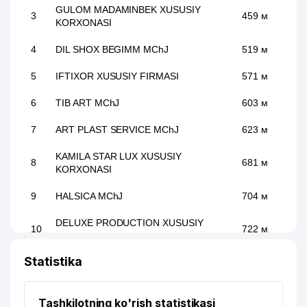
GULOM MADAMINBEK XUSUSIY
3
459 м
KORXONASI
4
DIL SHOX BEGIMM MChJ
519 м
5
IFTIXOR XUSUSIY FIRMASI
571 м
6
TIB ART MChJ
603 м
7
ART PLAST SERVICE MChJ
623 м
KAMILA STAR LUX XUSUSIY
8
681 м
KORXONASI
9
HALSICA MChJ
704 м
DELUXE PRODUCTION XUSUSIY
10
722 м
KORXONASI
Statistika
11
FORTUNA MAX XUSUSIY KORXONASI
725 м
12
IGAMA-AYU MChJ
739 м
Tashkilotning ko'rish statistikasi