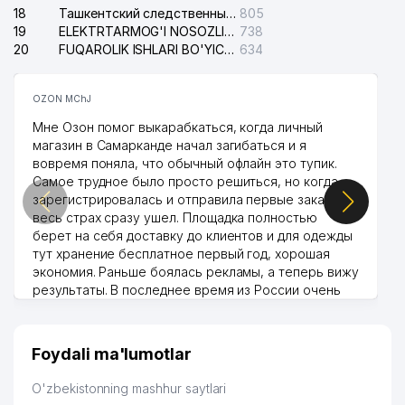
18
Ташкентский следственный изолятор
805
19
ELEKTRTARMOG'I NOSOZLIKLARINI TO'ZATISH SERGELI XIZMATI
738
20
FUQAROLIK ISHLARI BO'YICHA UCH-TEPA TUMANI SUDI
634
OZON MChJ
Мне Озон помог выкарабкаться, когда личный
магазин в Самарканде начал загибаться и я
вовремя поняла, что обычный офлайн это тупик.
Самое трудное было просто решиться, но когда
зарегистрировалась и отправила первые заказы,
весь страх сразу ушел. Площадка полностью
берет на себя доставку до клиентов и для одежды
тут хранение бесплатное первый год, хорошая
экономия. Раньше боялась рекламы, а теперь вижу
результаты. В последнее время из России очень
много заказывают, а вначале только по
Узбекистану брали, но вяло. Удалось раскрутиться,
дальше развиваюсь потихоньку😊
Foydali ma'lumotlar
Hamida 03.08.2026 12:45:39
O'zbekistonning mashhur saytlari