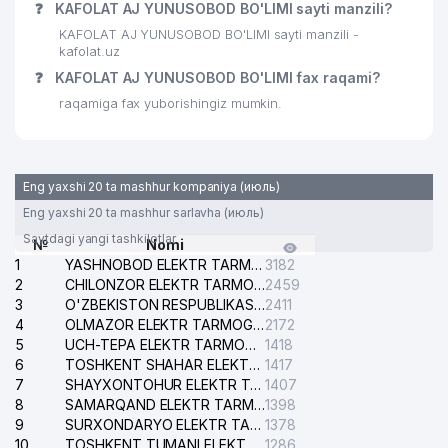
❓
KAFOLAT AJ YUNUSOBOD BO'LIMI sayti manzili?
KAFOLAT AJ YUNUSOBOD BO'LIMI sayti manzili -
kafolat.uz
❓
KAFOLAT AJ YUNUSOBOD BO'LIMI fax raqami?
raqamiga fax yuborishingiz mumkin.
Eng yaxshi 20 ta mashhur kompaniya (июль)
Eng yaxshi 20 ta mashhur sarlavha (июль)
Saytdagi yangi tashkilotlar
№
Nomi
1
YASHNOBOD ELEKTR TARMOG'I NOSOZLIKLARI XIZMATI
3182
2
CHILONZOR ELEKTR TARMOG'I NOSOZLIK XIZMATI
2459
3
O'ZBEKISTON RESPUBLIKASI BOSH PROKURATURASI ISHONCH TELEFONI
2411
4
OLMAZOR ELEKTR TARMOG'I NOSOZLIKLARI XIZMATI
2172
5
UCH-TEPA ELEKTR TARMOG'I NOSOZLIKLARI XIZMATI
1418
6
TOSHKENT SHAHAR ELEKTR TARMOQLARI KORXONASI AJ
1417
7
SHAYXONTOHUR ELEKTR TARMOG'I NOSOZLIKLARINI TUZATISH XIZMATI
1407
8
SAMARQAND ELEKTR TARMOQLARI AJ
1398
9
SURXONDARYO ELEKTR TARMOQLARI AJ
1378
10
TOSHKENT TUMANI ELEKTR TARMOG'I AVARIYA XIZMATI
1286