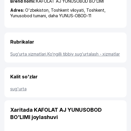
Brend nomi:
KAFOLAT AJ YUNUSOBOD BO'LIMI
Adres:
O'zbekiston,
Toshkent viloyati
,
Toshkent
,
Yunusobod tumani
,
daha YUNUS-OBOD-11
Rubrikalar
Sug‘urta xizmatlari
,
Ko‘ngilli tibbiy sug‘urtalash - xizmatlar
Kalit so'zlar
sug'urta
Xaritada KAFOLAT AJ YUNUSOBOD
BO'LIMI joylashuvi