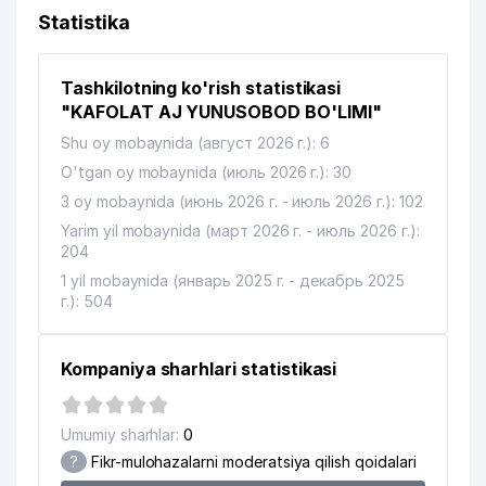
Statistika
Tashkilotning ko'rish statistikasi
"KAFOLAT AJ YUNUSOBOD BO'LIMI"
Shu oy mobaynida (август 2026 г.): 6
O'tgan oy mobaynida (июль 2026 г.): 30
3 oy mobaynida (июнь 2026 г. - июль 2026 г.): 102
Yarim yil mobaynida (март 2026 г. - июль 2026 г.):
204
1 yil mobaynida (январь 2025 г. - декабрь 2025
г.): 504
Kompaniya sharhlari statistikasi
Umumiy sharhlar:
0
?
Fikr-mulohazalarni moderatsiya qilish qoidalari