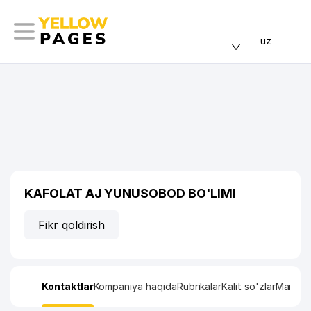
uz
KAFOLAT AJ YUNUSOBOD BO'LIMI
Fikr qoldirish
Kontaktlar
Kompaniya haqida
Rubrikalar
Kalit so'zlar
Manzil x