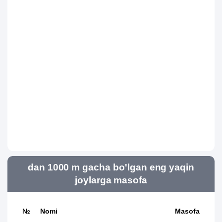
dan 1000 m gacha bo'lgan eng yaqin
joylarga masofa
№
Nomi
Masofa