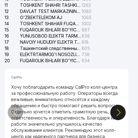
11
TOSHKENT SHAHRI TASHKILOT TELEFONLARI HAQIDA MA'LUMOT BYUROSI
1263
12
DAVLAT TEST MARKAZINING ISHONCH TELEFONLARI
1080
13
O'ZBEKTELEKOM AJ
1065
14
TOSHKENT SHAHAR FUQAROLIK ISHLARI BO'YICHA SUDI
1002
15
FUQAROLIK ISHLARI BO'YICHA YAKKASAROY TUMANLARARO SUDI
887
16
YUNUSOBOD ELEKTR TARMOG'I NOSOZLIKLARI XIZMATI
858
17
NAVOIY HUDUDIY ELEKTR TARMOQLARI KORXONASI AJ
818
18
Ташкентский следственный изолятор
805
19
ELEKTRTARMOG'I NOSOZLIKLARINI TO'ZATISH SERGELI XIZMATI
738
20
FUQAROLIK ISHLARI BO'YICHA UCH-TEPA TUMANI SUDI
634
CallPro
Хочу поблагодарить команду CallPro колл-центра
за профессиональную работу. Операторы всегда
вежливые, внимательно относятся к каждому
обращению и быстро помогают решить вопросы.
Отдельно хочется отметить грамотную речь,
ответственность и оперативность. Благодаря их
работе значительно улучшилось качество
обслуживания клиентов. Рекомендую этот колл-
центр как надежного партнера для бизнеса.