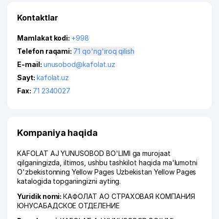
Kontaktlar
Mamlakat kodi:
+998
Telefon raqami:
71 qo'ng'iroq qilish
E-mail:
unusobod@kafolat.uz
Sayt:
kafolat.uz
Fax:
71 2340027
Kompaniya haqida
KAFOLAT AJ YUNUSOBOD BO'LIMI ga murojaat
qilganingizda, iltimos, ushbu tashkilot haqida ma'lumotni
O'zbekistonning Yellow Pages Uzbekistan Yellow Pages
katalogida topganingizni ayting.
Yuridik nomi:
КАФОЛАТ АО СТРАХОВАЯ КОМПАНИЯ
ЮНУСАБАДСКОЕ ОТДЕЛЕНИЕ