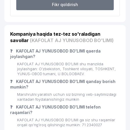
Fikr qoldirish
Kompaniya haqida tez-tez so'raladigan
savollar
(KAFOLAT AJ YUNUSOBOD BO'LIMI)
❓
KAFOLAT AJ YUNUSOBOD BO'LIMI qaerda
joylashgan?
KAFOLAT AJ YUNUSOBOD BO'LIMI shu manzilda
joylashgan: O'zbekiston, Toshkent viloyati, TOSHKENT,
YUNUS-OBOD tumani, U.BOLGOBAEV.
❓
KAFOLAT AJ YUNUSOBOD BO'LIMI qanday borish
mumkin?
Marshrutni yaratish uchun siz bizning veb-saytimizdagi
xaritadan foydalanishingiz mumkin
❓
KAFOLAT AJ YUNUSOBOD BO'LIMI telefon
raqamlari?
KAFOLAT AJ YUNUSOBOD BO'LIMI ga siz shu raqamlar
orqali qo’ng’iroq qilishingiz mumkin: 71 2340027