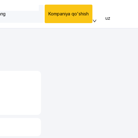
ang
Kompaniya qo'shish
uz