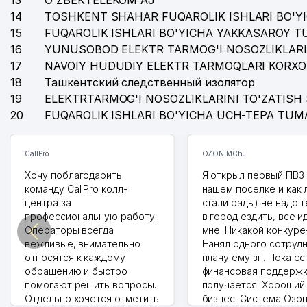
13
O'ZBEKTELEKOM AJ
14
TOSHKENT SHAHAR FUQAROLIK ISHLARI BO'Y
15
FUQAROLIK ISHLARI BO'YICHA YAKKASAROY 
16
YUNUSOBOD ELEKTR TARMOG'I NOSOZLIKLARI
17
NAVOIY HUDUDIY ELEKTR TARMOQLARI KORXO
18
Ташкентский следственный изолятор
19
ELEKTRTARMOG'I NOSOZLIKLARINI TO'ZATISH 
20
FUQAROLIK ISHLARI BO'YICHA UCH-TEPA TUM
CallPro
OZON MChJ
Хочу поблагодарить
Я открыл первый ПВЗ 
команду CallPro колл-
нашем поселке и как
центра за
стали рады) не надо 
профессиональную работу.
в город ездить, все и
Операторы всегда
мне. Никакой конкуре
вежливые, внимательно
Нанял одного сотрудн
относятся к каждому
плачу ему зп. Пока ес
обращению и быстро
финансовая поддержк
помогают решить вопросы.
получается. Хороший
Отдельно хочется отметить
бизнес. Система Озо