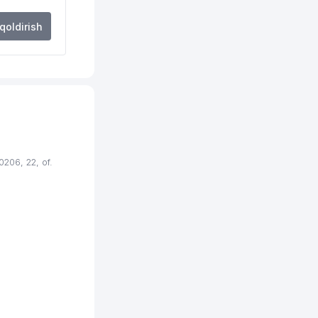
 qoldirish
06, 22, of.