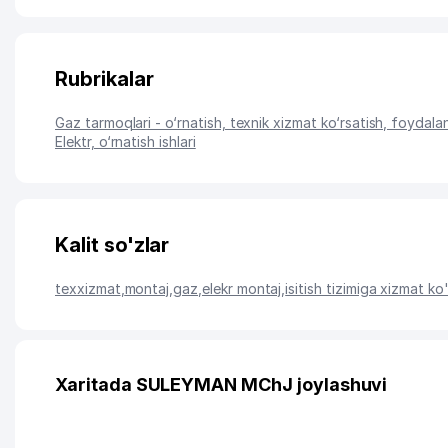
Rubrikalar
Gaz tarmoqlari - o‘rnatish, texnik xizmat ko‘rsatish, foydala
Elektr, o‘rnatish ishlari
Kalit so'zlar
texxizmat
,
montaj
,
gaz
,
elekr montaj
,
isitish tizimiga xizmat ko
Xaritada SULEYMAN MChJ joylashuvi