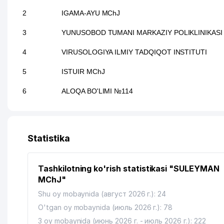
2
IGAMA-AYU MChJ
3
YUNUSOBOD TUMANI MARKAZIY POLIKLINIKASI
4
VIRUSOLOGIYA ILMIY TADQIQOT INSTITUTI
5
ISTUIR MChJ
6
ALOQA BO'LIMI №114
Statistika
Tashkilotning ko'rish statistikasi "SULEYMAN
MChJ"
Shu oy mobaynida (август 2026 г.): 24
O'tgan oy mobaynida (июль 2026 г.): 78
3 oy mobaynida (июнь 2026 г. - июль 2026 г.): 222