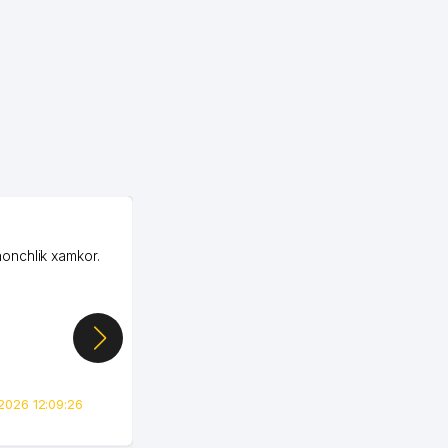
OZON MChJ
honchlik xamkor.
Зашел на Озон в
Узбекистане почти
случайно, когда коллега
показал свой кабинет и
цифры, так что я буквально
сразу загорелся этой
идеей. Регистрация заняла
всего вечер, а договор там
2026 12:09:26
вполне понятный и нет этих
всяких замудреных