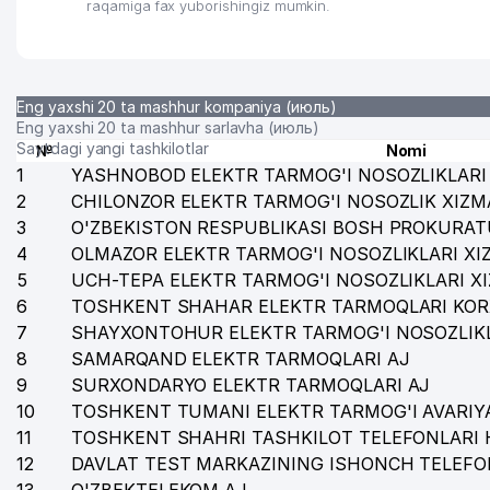
raqamiga fax yuborishingiz mumkin.
Eng yaxshi 20 ta mashhur kompaniya (июль)
Eng yaxshi 20 ta mashhur sarlavha (июль)
Saytdagi yangi tashkilotlar
№
Nomi
1
YASHNOBOD ELEKTR TARMOG'I NOSOZLIKLARI 
2
CHILONZOR ELEKTR TARMOG'I NOSOZLIK XIZM
3
O'ZBEKISTON RESPUBLIKASI BOSH PROKURAT
4
OLMAZOR ELEKTR TARMOG'I NOSOZLIKLARI XI
5
UCH-TEPA ELEKTR TARMOG'I NOSOZLIKLARI X
6
TOSHKENT SHAHAR ELEKTR TARMOQLARI KOR
7
SHAYXONTOHUR ELEKTR TARMOG'I NOSOZLIKL
8
SAMARQAND ELEKTR TARMOQLARI AJ
9
SURXONDARYO ELEKTR TARMOQLARI AJ
10
TOSHKENT TUMANI ELEKTR TARMOG'I AVARIYA
11
TOSHKENT SHAHRI TASHKILOT TELEFONLARI 
12
DAVLAT TEST MARKAZINING ISHONCH TELEFO