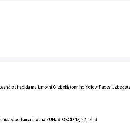
tashkilot haqida ma'lumotni O'zbekistonning Yellow Pages Uzbekist
Yunusobod tumani
,
daha YUNUS-OBOD-17
, 22, of. 9