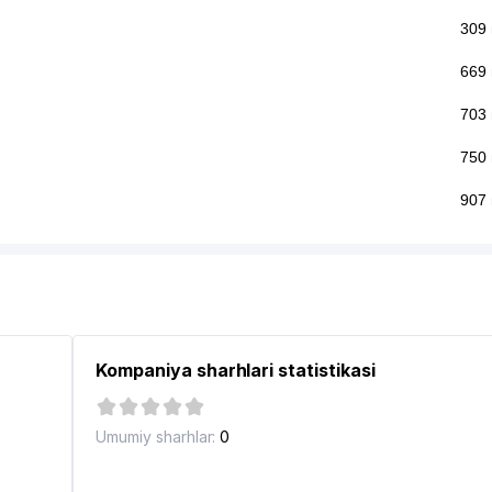
309
669
703
750
907
Kompaniya sharhlari statistikasi
Umumiy sharhlar:
0