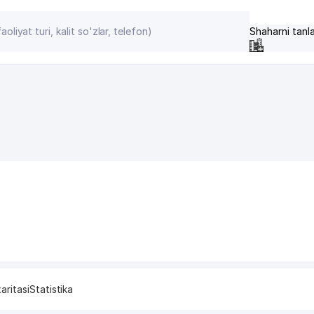
Shaharni tanl
aritasi
Statistika