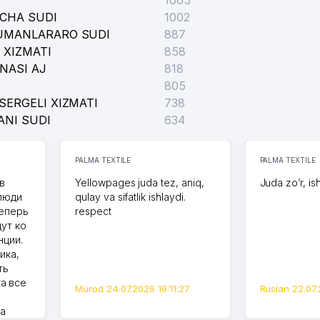
1065
ICHA SUDI
1002
TUMANLARARO SUDI
887
 XIZMATI
858
NASI AJ
818
805
SERGELI XIZMATI
738
ANI SUDI
634
PALMA TEXTILE
PALMA TEXTILE
в
Yellowpages juda tez, aniq,
Juda zo’r, is
 люди
qulay va sifatlik ishlaydi.
теперь
respect
дут ко
нции.
ика,
ть
а все
Murod 24.07.2026 19:11:27
Ruslan 22.07.
на