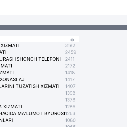
XIZMATI
3182
ATI
2459
URASI ISHONCH TELEFONI
2411
ZMATI
2172
IZMATI
1418
XONASI AJ
1417
ARINI TUZATISH XIZMATI
1407
1398
1378
 XIZMATI
1286
HAQIDA MA'LUMOT BYUROSI
1263
NLARI
1080