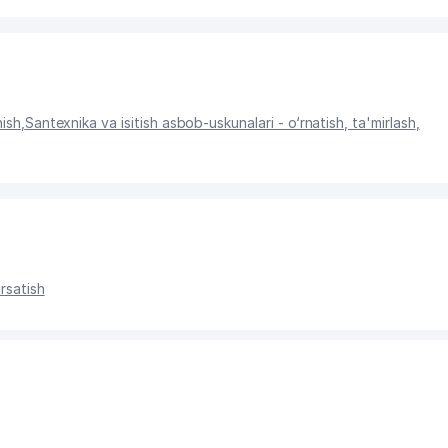
nish
,
Santexnika va isitish asbob-uskunalari - o‘rnatish, ta'mirlash
,
'rsatish