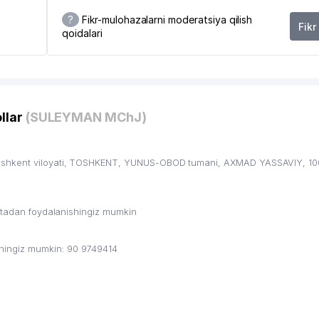
?
Fikr-mulohazalarni moderatsiya qilish
Fikr
qoidalari
llar
(SULEYMAN MChJ)
shkent viloyati, TOSHKENT, YUNUS-OBOD tumani, AXMAD YASSAVIY, 1002
ritadan foydalanishingiz mumkin
shingiz mumkin: 90 9749414