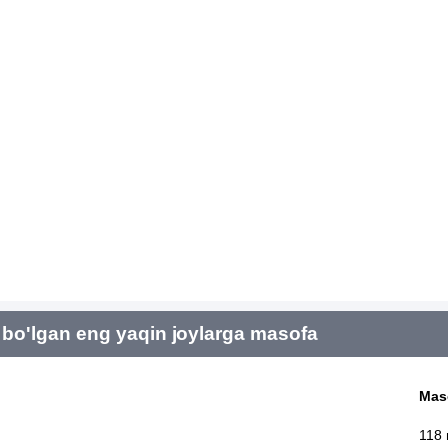
bo'lgan eng yaqin joylarga masofa
Mas
118