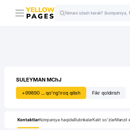
SULEYMAN MChJ
+99890 ... qo'ng'iroq qilish
Fikr qoldirish
Kontaktlar
Kompaniya haqida
Rubrikalar
Kalit so'zlar
Manzil x