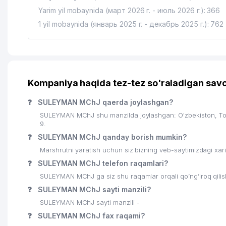
Yarim yil mobaynida (март 2026 г. - июль 2026 г.): 366
1 yil mobaynida (январь 2025 г. - декабрь 2025 г.): 762
Kompaniya haqida tez-tez so'raladigan savo
❓
SULEYMAN MChJ qaerda joylashgan?
SULEYMAN MChJ shu manzilda joylashgan: O'zbekiston, To
9.
❓
SULEYMAN MChJ qanday borish mumkin?
Marshrutni yaratish uchun siz bizning veb-saytimizdagi xa
❓
SULEYMAN MChJ telefon raqamlari?
SULEYMAN MChJ ga siz shu raqamlar orqali qo’ng’iroq qili
❓
SULEYMAN MChJ sayti manzili?
SULEYMAN MChJ sayti manzili -
❓
SULEYMAN MChJ fax raqami?