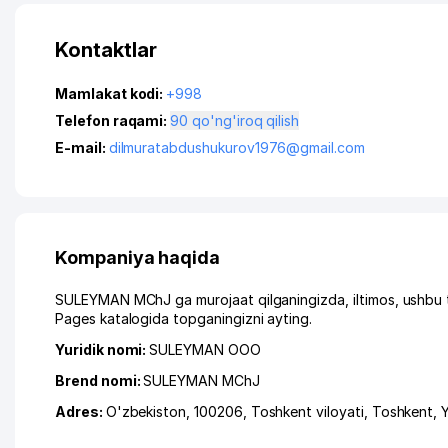
Kontaktlar
Mamlakat kodi:
+998
Telefon raqami:
90 qo'ng'iroq qilish
E-mail:
dilmuratabdushukurov1976@gmail.com
Kompaniya haqida
SULEYMAN MChJ ga murojaat qilganingizda, iltimos, ushbu 
Pages katalogida topganingizni ayting.
Yuridik nomi:
SULEYMAN ООО
Brend nomi:
SULEYMAN MChJ
Adres:
O'zbekiston, 100206,
Toshkent viloyati
,
Toshkent
,