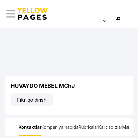
uz
HUVAYDO MEBEL MChJ
Fikr qoldirish
Kontaktlar
Kompaniya haqida
Rubrikalar
Kalit so'zlar
Manzil x