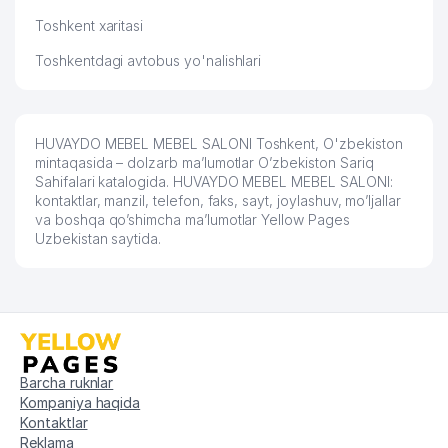
54
LIFT MONTAJ SERVIS MChJ
626 м
Toshkent xaritasi
55
SAFARY TUR MChJ
628 м
Toshkentdagi avtobus yo'nalishlari
56
NEOMED FARM MChJ
637 м
OLMAZOR TUMANI ER
57
OBODONCHILIGI VA MULK
639 м
HUVAYDO MEBEL MEBEL SALONI Toshkent, O'zbekiston
KADASTRI XIZMATI
mintaqasida – dolzarb ma’lumotlar O’zbekiston Sariq
Sahifalari katalogida. HUVAYDO MEBEL MEBEL SALONI:
BYUDJETDAN TASHQARI PENSIYA
kontaktlar, manzil, telefon, faks, sayt, joylashuv, mo’ljallar
58
JAMG'ARMASI OLMAZOR TUMANI
640 м
va boshqa qo’shimcha ma’lumotlar Yellow Pages
BO'LIMI
Uzbekistan saytida.
59
ASL M BIZNES MChJ
646 м
60
FORTUNA KAPITAL MChJ
648 м
61
LOOOK MChJ
648 м
Barcha ruknlar
62
SPART SISTEM MChJ
649 м
Kompaniya haqida
Kontaktlar
O'ZBEKISTON MILLIY UNIVERSITETI
Reklama