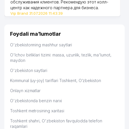
обслуживания клиентов. Рекомендую этот колл-
45
BOLALAR BOG'CHASI №342
529 м
центр как надежного партнера для бизнеса.
OLMAZOR ADVOKATLARI
Vip Brand 31.07.2026 11:43:39
46
529 м
ADVOKATLAR KOLLEGIYASI
RESPUBLIKA ONKOLOGIYA
47
554 м
Foydali ma'lumotlar
MARKAZI
O'zbekistonning mashhur saytlari
48
SPART SISTEM MChJ
571 м
O'lchov birliklari tizimi: massa, uzunlik, tezlik, ma'lumot,
49
PROFI-EDUCATION MChJ
573 м
maydon
50
UNI CLINIC XUSUSIY KORXONASI
597 м
O'zbekiston saytlari
51
ALINFARM MEDICAL MChJ
601 м
Kommunal (uy-joy) tariflari Toshkent, O‘zbekiston
Onlayn xizmatlar
O'ZBEKISTON RESPUBLIKASI
52
PREZIDENTINING OLMAZOR
608 м
O'zbekistonda benzin narxi
TUMANI XALQ QABULXONASI
Toshkent metrosining xaritasi
CONTINENTAL CONSULTING
53
623 м
XUSUSIY KORXONASI
Toshkent shahri, O'zbekiston favqulodda telefon
raqamlari