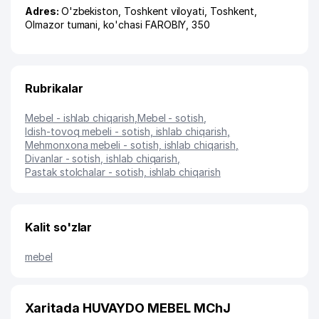
Adres:
O'zbekiston,
Toshkent viloyati
,
Toshkent
,
Olmazor tumani
,
ko'chasi FAROBIY
, 350
Rubrikalar
Mebel - ishlab chiqarish
,
Mebel - sotish
,
Idish-tovoq mebeli - sotish, ishlab chiqarish
,
Mehmonxona mebeli - sotish, ishlab chiqarish
,
Divanlar - sotish, ishlab chiqarish
,
Pastak stolchalar - sotish, ishlab chiqarish
Kalit so'zlar
mebel
Xaritada HUVAYDO MEBEL MChJ