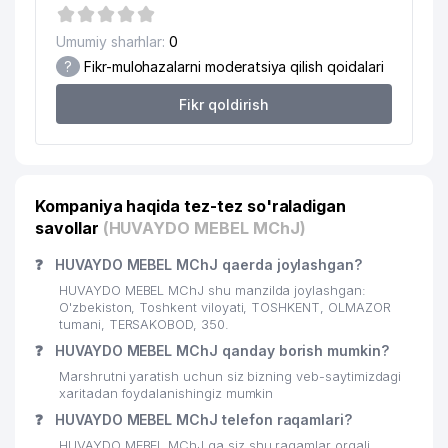
19
NP ETALON MChJ
317 м
Umumiy sharhlar:
0
20
Cambridge Learning Center (Drujba)
317 м
?
Fikr-mulohazalarni moderatsiya qilish qoidalari
21
ALFA FOOD SERVICE MChJ
338 м
Fikr qoldirish
22
MIRZO BOBUR MChJ
339 м
O'ZBEKISTON DORI-TA'MINOTI
23
364 м
MChJ
Kompaniya haqida tez-tez so'raladigan
savollar
(HUVAYDO MEBEL MChJ)
KITOBLAR BILIM XAZINASI XUSUSIY
24
369 м
KORXONASI
❓
HUVAYDO MEBEL MChJ qaerda joylashgan?
SHKENT SHAHAR SUV TA'MINOTI
HUVAYDO MEBEL MChJ shu manzilda joylashgan:
25
381 м
MChJ
O'zbekiston, Toshkent viloyati, TOSHKENT, OLMAZOR
tumani, TERSAKOBOD, 350.
GENERAL MACHINERY TRADING
❓
HUVAYDO MEBEL MChJ qanday borish mumkin?
26
385 м
MChJ
Marshrutni yaratish uchun siz bizning veb-saytimizdagi
xaritadan foydalanishingiz mumkin
SHAYXONTOHUR TUMANI
❓
HUVAYDO MEBEL MChJ telefon raqamlari?
27
BANDLIKKA KO'MAKLASHISH
415 м
MARKAZI
HUVAYDO MEBEL MChJ ga siz shu raqamlar orqali