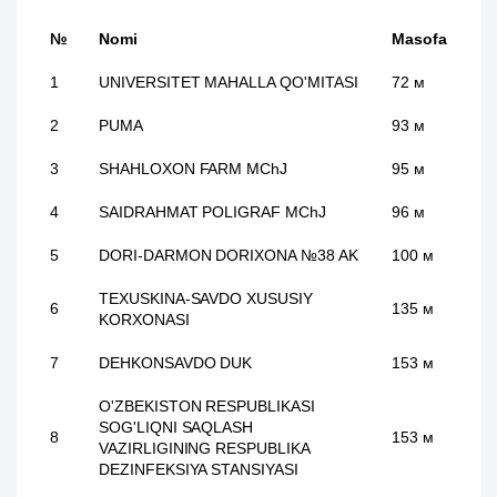
№
Nomi
Masofa
1
UNIVERSITET MAHALLA QO'MITASI
72 м
2
PUMA
93 м
3
SHAHLOXON FARM MChJ
95 м
4
SAIDRAHMAT POLIGRAF MChJ
96 м
5
DORI-DARMON DORIXONA №38 AK
100 м
TEXUSKINA-SAVDO XUSUSIY
6
135 м
KORXONASI
7
DEHKONSAVDO DUK
153 м
O'ZBEKISTON RESPUBLIKASI
SOG'LIQNI SAQLASH
8
153 м
VAZIRLIGINING RESPUBLIKA
DEZINFEKSIYA STANSIYASI