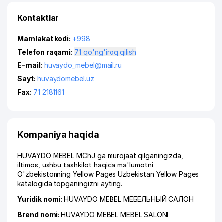
Kontaktlar
Mamlakat kodi:
+998
Telefon raqami:
71 qo'ng'iroq qilish
E-mail:
huvaydo_mebel@mail.ru
Sayt:
huvaydomebel.uz
Fax:
71 2181161
Kompaniya haqida
HUVAYDO MEBEL MChJ ga murojaat qilganingizda,
iltimos, ushbu tashkilot haqida ma'lumotni
O'zbekistonning Yellow Pages Uzbekistan Yellow Pages
katalogida topganingizni ayting.
Yuridik nomi:
HUVAYDO MEBEL МЕБЕЛЬНЫЙ САЛОН
Brend nomi:
HUVAYDO MEBEL MEBEL SALONI