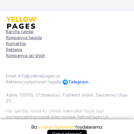
Barcha ruknlar
Kompaniya haqida
Kontaktlar
Reklama
Kompaniya qo'shish
Email: info@yellowpages.uz
Reklama joylashtirish haqida
Telegram
Adres: 100170, O'zbekiston, Toshkent shahri, Sayram ko'chasi
25.
Har qanday nusxa ko'chirish materiallari faqat sayt
ma'muriyatining ruxsati bilan mumkin YellowPages.Uz
Biz
cookie fayllaridan
foydalanamiz
O'zbekiston, 2009 - 2026 / O'zbekiston "sariq
sahifalar"mualliflik huquqi. Barcha huquqlar himoyalangan.
Qabul qilaman"