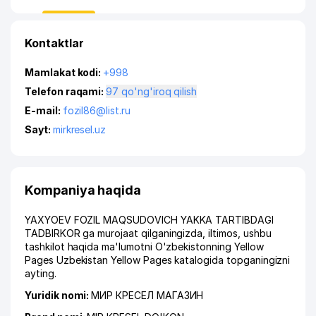
Kontaktlar
Mamlakat kodi:
+998
Telefon raqami:
97 qo'ng'iroq qilish
E-mail:
fozil86@list.ru
Sayt:
mirkresel.uz
Kompaniya haqida
YAXYOEV FOZIL MAQSUDOVICH YAKKA TARTIBDAGI
TADBIRKOR ga murojaat qilganingizda, iltimos, ushbu
tashkilot haqida ma'lumotni O'zbekistonning Yellow
Pages Uzbekistan Yellow Pages katalogida topganingizni
ayting.
Yuridik nomi:
МИР КРЕСЕЛ МАГАЗИН