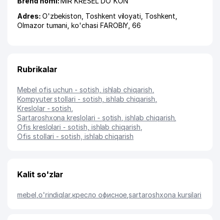
Brend nomi:
MIR KRESEL DO'KON
Adres:
O'zbekiston,
Toshkent viloyati
,
Toshkent
,
Olmazor tumani
,
ko'chasi FAROBIY
, 66
Rubrikalar
Mebel ofis uchun - sotish, ishlab chiqarish
,
Kompyuter stollari - sotish, ishlab chiqarish
,
Kreslolar - sotish
,
Sartaroshxona kreslolari - sotish, ishlab chiqarish
,
Ofis kreslolari - sotish, ishlab chiqarish
,
Ofis stollari - sotish, ishlab chiqarish
Kalit so'zlar
mebel
,
o'rindiqlar
,
кресло офисное
,
sartaroshxona kursilari