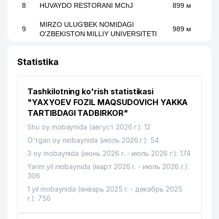
8
HUVAYDO RESTORANI MChJ
899 м
MIRZO ULUG'BEK NOMIDAGI
9
989 м
O'ZBEKISTON MILLIY UNIVERSITETI
Statistika
Tashkilotning ko'rish statistikasi
"YAXYOEV FOZIL MAQSUDOVICH YAKKA
TARTIBDAGI TADBIRKOR"
Shu oy mobaynida (август 2026 г.): 12
O'tgan oy mobaynida (июль 2026 г.): 54
3 oy mobaynida (июнь 2026 г. - июль 2026 г.): 174
Yarim yil mobaynida (март 2026 г. - июль 2026 г.):
306
1 yil mobaynida (январь 2025 г. - декабрь 2025
г.): 756