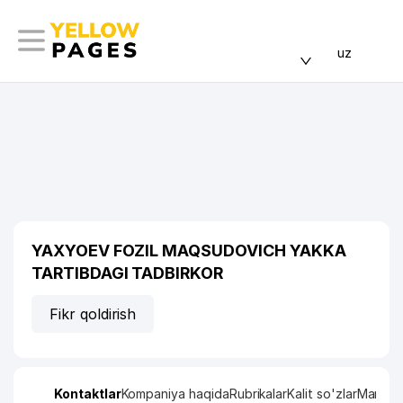
uz
YAXYOEV FOZIL MAQSUDOVICH YAKKA
TARTIBDAGI TADBIRKOR
Fikr qoldirish
Kontaktlar
Kompaniya haqida
Rubrikalar
Kalit so'zlar
Manzil x