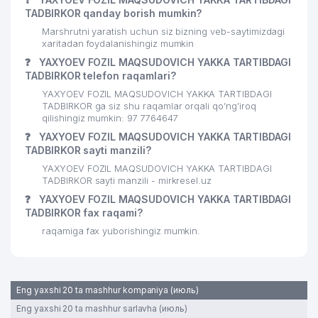
TADBIRKOR qanday borish mumkin?
Marshrutni yaratish uchun siz bizning veb-saytimizdagi
xaritadan foydalanishingiz mumkin
❓
YAXYOEV FOZIL MAQSUDOVICH YAKKA TARTIBDAGI
TADBIRKOR telefon raqamlari?
YAXYOEV FOZIL MAQSUDOVICH YAKKA TARTIBDAGI
TADBIRKOR ga siz shu raqamlar orqali qo’ng’iroq
qilishingiz mumkin: 97 7764647
❓
YAXYOEV FOZIL MAQSUDOVICH YAKKA TARTIBDAGI
TADBIRKOR sayti manzili?
YAXYOEV FOZIL MAQSUDOVICH YAKKA TARTIBDAGI
TADBIRKOR sayti manzili - mirkresel.uz
❓
YAXYOEV FOZIL MAQSUDOVICH YAKKA TARTIBDAGI
TADBIRKOR fax raqami?
raqamiga fax yuborishingiz mumkin.
Eng yaxshi 20 ta mashhur kompaniya (июль)
Eng yaxshi 20 ta mashhur sarlavha (июль)