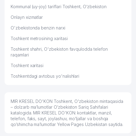
Kommunal (uy-joy) tariflari Toshkent, O‘zbekiston
Onlayn xizmatlar
O'zbekistonda benzin narxi
Toshkent metrosining xaritasi
Toshkent shahri, O'zbekiston favqulodda telefon
raqamlari
Toshkent xaritasi
Toshkentdagi avtobus yo'nalishlari
MIR KRESEL DO'KON Toshkent, O'zbekiston mintaqasida
– dolzarb ma’lumotlar O’zbekiston Sariq Sahifalari
katalogida. MIR KRESEL DO'KON: kontaktlar, manzil,
telefon, faks, sayt, joylashuv, mo’ljallar va boshqa
qo’shimcha ma’lumotlar Yellow Pages Uzbekistan saytida.