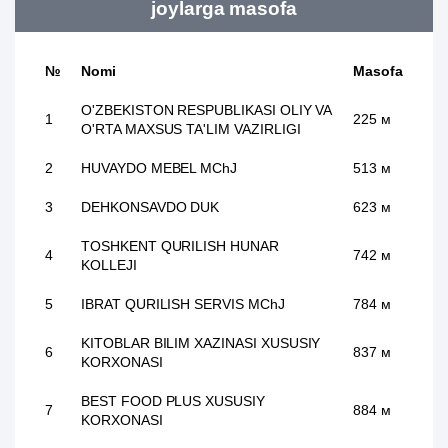
joylarga masofa
№
Nomi
Masofa
O'ZBEKISTON RESPUBLIKASI OLIY VA
1
225 м
O'RTA MAXSUS TA'LIM VAZIRLIGI
2
HUVAYDO MEBEL MChJ
513 м
3
DEHKONSAVDO DUK
623 м
TOSHKENT QURILISH HUNAR
4
742 м
KOLLEJI
5
IBRAT QURILISH SERVIS MChJ
784 м
KITOBLAR BILIM XAZINASI XUSUSIY
6
837 м
KORXONASI
BEST FOOD PLUS XUSUSIY
7
884 м
KORXONASI