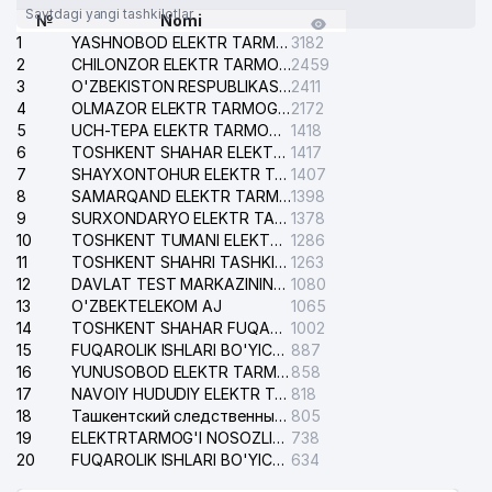
Saytdagi yangi tashkilotlar
№
Nomi
1
YASHNOBOD ELEKTR TARMOG'I NOSOZLIKLARI XIZMATI
3182
2
CHILONZOR ELEKTR TARMOG'I NOSOZLIK XIZMATI
2459
3
O'ZBEKISTON RESPUBLIKASI BOSH PROKURATURASI ISHONCH TELEFONI
2411
4
OLMAZOR ELEKTR TARMOG'I NOSOZLIKLARI XIZMATI
2172
5
UCH-TEPA ELEKTR TARMOG'I NOSOZLIKLARI XIZMATI
1418
6
TOSHKENT SHAHAR ELEKTR TARMOQLARI KORXONASI AJ
1417
7
SHAYXONTOHUR ELEKTR TARMOG'I NOSOZLIKLARINI TUZATISH XIZMATI
1407
8
SAMARQAND ELEKTR TARMOQLARI AJ
1398
9
SURXONDARYO ELEKTR TARMOQLARI AJ
1378
10
TOSHKENT TUMANI ELEKTR TARMOG'I AVARIYA XIZMATI
1286
11
TOSHKENT SHAHRI TASHKILOT TELEFONLARI HAQIDA MA'LUMOT BYUROSI
1263
12
DAVLAT TEST MARKAZINING ISHONCH TELEFONLARI
1080
13
O'ZBEKTELEKOM AJ
1065
14
TOSHKENT SHAHAR FUQAROLIK ISHLARI BO'YICHA SUDI
1002
15
FUQAROLIK ISHLARI BO'YICHA YAKKASAROY TUMANLARARO SUDI
887
16
YUNUSOBOD ELEKTR TARMOG'I NOSOZLIKLARI XIZMATI
858
17
NAVOIY HUDUDIY ELEKTR TARMOQLARI KORXONASI AJ
818
18
Ташкентский следственный изолятор
805
19
ELEKTRTARMOG'I NOSOZLIKLARINI TO'ZATISH SERGELI XIZMATI
738
20
FUQAROLIK ISHLARI BO'YICHA UCH-TEPA TUMANI SUDI
634