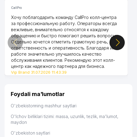
CallPro
Хочу поблагодарить команду CallPro колл-центра
за профессиональную работу. Операторы всегда
вежливые, внимательно относятся к каждому
обращению и быстро помогают решить вопросы.
Отдельно хочется отметить грамотную речь,
ответственность и оперативность. Благодаря их
работе значительно улучшилось качество
обслуживания клиентов. Рекомендую этот колл-
центр как надежного партнера для бизнеса.
Vip Brand 31.07.2026 11:43:39
Foydali ma'lumotlar
O'zbekistonning mashhur saytlari
O'lchov birliklari tizimi: massa, uzunlik, tezlik, ma'lumot,
maydon
O'zbekiston saytlari