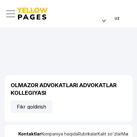
uz
OLMAZOR ADVOKATLARI ADVOKATLAR
KOLLEGIYASI
Fikr qoldirish
Kontaktlar
Kompaniya haqida
Rubrikalar
Kalit so'zlar
Manzil x