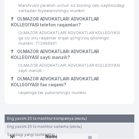
Marshrutni yaratish uchun siz bizning veb-saytimizdagi
xaritadan foydalanishingiz mumkin
❓
OLMAZOR ADVOKATLARI ADVOKATLAR
KOLLEGIYASI telefon raqamlari?
OLMAZOR ADVOKATLARI ADVOKATLAR KOLLEGIYASI
ga siz shu raqamlar orqali qo’ng’iroq qilishingiz
mumkin: 71 2466941
❓
OLMAZOR ADVOKATLARI ADVOKATLAR
KOLLEGIYASI sayti manzili?
OLMAZOR ADVOKATLARI ADVOKATLAR KOLLEGIYASI
sayti manzili -
❓
OLMAZOR ADVOKATLARI ADVOKATLAR
KOLLEGIYASI fax raqami?
raqamiga fax yuborishingiz mumkin.
Eng yaxshi 20 ta mashhur kompaniya (июль)
Eng yaxshi 20 ta mashhur sarlavha (июль)
Saytdagi yangi tashkilotlar
№
Nomi