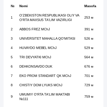
№
Nomi
Masofa
O'ZBEKISTON RESPUBLIKASI OLIY VA
1
253 м
O'RTA MAXSUS TA'LIM VAZIRLIGI
2
ABBOS FREZ MChJ
391 м
3
UNIVERSITET MAHALLA QO'MITASI
526 м
4
HUVAYDO MEBEL MChJ
529 м
5
TRI DEVYATKI MChJ
564 м
6
DEHKONSAVDO DUK
676 м
7
EKO PROM STANDART QK MChJ
701 м
8
CHISTIY DOM LYUKS MChJ
729 м
UMUMIY O'RTA TA'LIM MAKTABI
9
759 м
№111