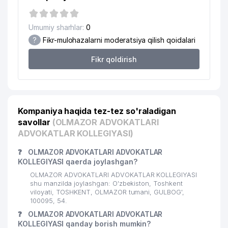
18
RESPUBLIKA ONKOLOGIYA MARKAZI
978 м
Umumiy sharhlar:
0
?
Fikr-mulohazalarni moderatsiya qilish qoidalari
Fikr qoldirish
Kompaniya haqida tez-tez so'raladigan
savollar
(OLMAZOR ADVOKATLARI
ADVOKATLAR KOLLEGIYASI)
❓
OLMAZOR ADVOKATLARI ADVOKATLAR
KOLLEGIYASI qaerda joylashgan?
OLMAZOR ADVOKATLARI ADVOKATLAR KOLLEGIYASI
shu manzilda joylashgan: O'zbekiston, Toshkent
viloyati, TOSHKENT, OLMAZOR tumani, GULBOG',
100095, 54.
❓
OLMAZOR ADVOKATLARI ADVOKATLAR
KOLLEGIYASI qanday borish mumkin?