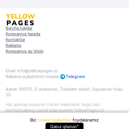
Barcha ruknlar
Kompaniya haqida
Kontaktlar
Reklama
Kompaniya qo'shish
Email: info@yellowpages.uz
Reklama joylashtirish haqida
Telegram
Adres: 100170, O'zbekiston, Toshkent shahri, Sayram ko'chasi
25.
Har qanday nusxa ko'chirish materiallari faqat sayt
ma'muriyatining ruxsati bilan mumkin YellowPages.Uz
Biz
cookie fayllaridan
foydalanamiz
O'zbekiston, 2009 - 2026 / O'zbekiston "sariq
sahifalar"mualliflik huquqi. Barcha huquqlar himoyalangan.
+99871 ... qo'ng'iroq qilish
Qabul qilaman"