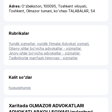
Adres:
O'zbekiston, 100095,
Toshkent viloyati
,
Toshkent
,
Olmazor tumani
,
ko'chasi TALABALAR
, 54
Rubrikalar
Yuridik xizmatlar, yuridik firmalar
,
Advokat xizmati
,
Oilaviy ishlar bo‘yicha advokatlar - xizmatlar
,
Jinoiy ishlar bo‘yicha advokatlar - xizmatlar
,
Tadbirkorlar manfaati himoyasi - xizmatlar
Kalit so'zlar
huquqshunos
Xaritada OLMAZOR ADVOKATLARI
ADVOKATLAR KOLLEGIYASI joylashuvi