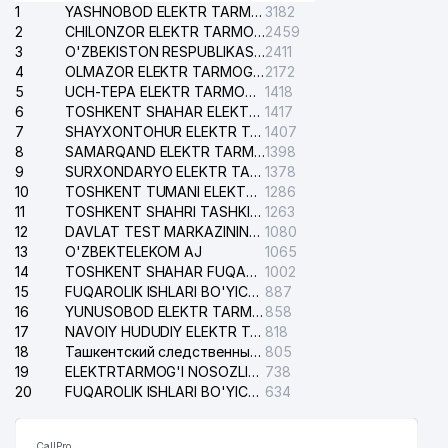
1
YASHNOBOD ELEKTR TARMOG'I NOSOZLIKLARI XIZMATI
3182
2
CHILONZOR ELEKTR TARMOG'I NOSOZLIK XIZMATI
2459
3
O'ZBEKISTON RESPUBLIKASI BOSH PROKURATURASI ISHONCH TELEFONI
2411
4
OLMAZOR ELEKTR TARMOG'I NOSOZLIKLARI XIZMATI
2172
5
UCH-TEPA ELEKTR TARMOG'I NOSOZLIKLARI XIZMATI
1418
6
TOSHKENT SHAHAR ELEKTR TARMOQLARI KORXONASI AJ
1417
7
SHAYXONTOHUR ELEKTR TARMOG'I NOSOZLIKLARINI TUZATISH XIZMATI
1407
8
SAMARQAND ELEKTR TARMOQLARI AJ
1398
9
SURXONDARYO ELEKTR TARMOQLARI AJ
1378
10
TOSHKENT TUMANI ELEKTR TARMOG'I AVARIYA XIZMATI
1286
11
TOSHKENT SHAHRI TASHKILOT TELEFONLARI HAQIDA MA'LUMOT BYUROSI
1263
12
DAVLAT TEST MARKAZINING ISHONCH TELEFONLARI
1080
13
O'ZBEKTELEKOM AJ
1065
14
TOSHKENT SHAHAR FUQAROLIK ISHLARI BO'YICHA SUDI
1002
15
FUQAROLIK ISHLARI BO'YICHA YAKKASAROY TUMANLARARO SUDI
887
16
YUNUSOBOD ELEKTR TARMOG'I NOSOZLIKLARI XIZMATI
858
17
NAVOIY HUDUDIY ELEKTR TARMOQLARI KORXONASI AJ
818
18
Ташкентский следственный изолятор
805
19
ELEKTRTARMOG'I NOSOZLIKLARINI TO'ZATISH SERGELI XIZMATI
738
20
FUQAROLIK ISHLARI BO'YICHA UCH-TEPA TUMANI SUDI
634
CallPro