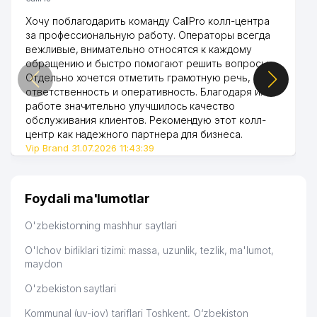
Хочу поблагодарить команду CallPro колл-центра
за профессиональную работу. Операторы всегда
вежливые, внимательно относятся к каждому
обращению и быстро помогают решить вопросы.
Отдельно хочется отметить грамотную речь,
ответственность и оперативность. Благодаря их
работе значительно улучшилось качество
обслуживания клиентов. Рекомендую этот колл-
центр как надежного партнера для бизнеса.
Vip Brand 31.07.2026 11:43:39
Foydali ma'lumotlar
O'zbekistonning mashhur saytlari
O'lchov birliklari tizimi: massa, uzunlik, tezlik, ma'lumot,
maydon
O'zbekiston saytlari
Kommunal (uy-joy) tariflari Toshkent, O‘zbekiston