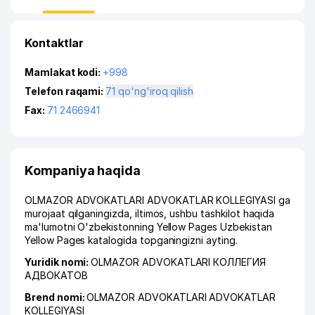
Kontaktlar
Mamlakat kodi:
+998
Telefon raqami:
71 qo'ng'iroq qilish
Fax:
71 2466941
Kompaniya haqida
OLMAZOR ADVOKATLARI ADVOKATLAR KOLLEGIYASI ga
murojaat qilganingizda, iltimos, ushbu tashkilot haqida
ma'lumotni O'zbekistonning Yellow Pages Uzbekistan
Yellow Pages katalogida topganingizni ayting.
Yuridik nomi:
OLMAZOR ADVOKATLARI КОЛЛЕГИЯ
АДВОКАТОВ
Brend nomi:
OLMAZOR ADVOKATLARI ADVOKATLAR
KOLLEGIYASI