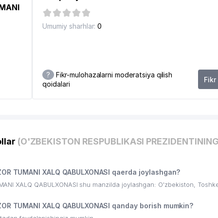
UMANI
Umumiy sharhlar:
0
?
Fikr-mulohazalarni moderatsiya qilish
Fikr
qoidalari
4
llar
(O'ZBEKISTON RESPUBLIKASI PREZIDENTININ
OR TUMANI XALQ QABULXONASI qaerda joylashgan?
I XALQ QABULXONASI shu manzilda joylashgan: O'zbekiston, Toshkent
OR TUMANI XALQ QABULXONASI qanday borish mumkin?