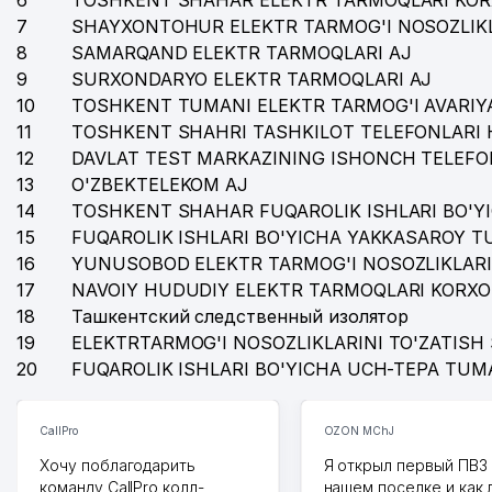
6
TOSHKENT SHAHAR ELEKTR TARMOQLARI KOR
7
SHAYXONTOHUR ELEKTR TARMOG'I NOSOZLIKL
8
SAMARQAND ELEKTR TARMOQLARI AJ
9
SURXONDARYO ELEKTR TARMOQLARI AJ
10
TOSHKENT TUMANI ELEKTR TARMOG'I AVARIYA
11
TOSHKENT SHAHRI TASHKILOT TELEFONLARI 
12
DAVLAT TEST MARKAZINING ISHONCH TELEFO
13
O'ZBEKTELEKOM AJ
14
TOSHKENT SHAHAR FUQAROLIK ISHLARI BO'Y
15
FUQAROLIK ISHLARI BO'YICHA YAKKASAROY 
16
YUNUSOBOD ELEKTR TARMOG'I NOSOZLIKLARI
17
NAVOIY HUDUDIY ELEKTR TARMOQLARI KORXO
18
Ташкентский следственный изолятор
19
ELEKTRTARMOG'I NOSOZLIKLARINI TO'ZATISH 
20
FUQAROLIK ISHLARI BO'YICHA UCH-TEPA TUM
CallPro
OZON MChJ
Хочу поблагодарить
Я открыл первый ПВЗ 
команду CallPro колл-
нашем поселке и как