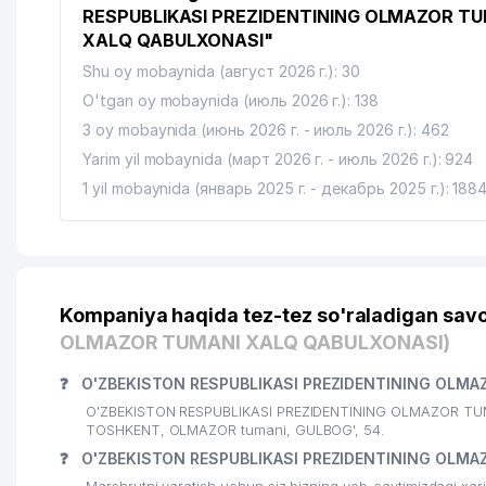
RESPUBLIKASI PREZIDENTINING OLMAZOR T
XALQ QABULXONASI"
Shu oy mobaynida (август 2026 г.): 30
O'tgan oy mobaynida (июль 2026 г.): 138
3 oy mobaynida (июнь 2026 г. - июль 2026 г.): 462
Yarim yil mobaynida (март 2026 г. - июль 2026 г.): 924
1 yil mobaynida (январь 2025 г. - декабрь 2025 г.): 188
Kompaniya haqida tez-tez so'raladigan savo
OLMAZOR TUMANI XALQ QABULXONASI)
❓
O'ZBEKISTON RESPUBLIKASI PREZIDENTINING OLMAZ
O'ZBEKISTON RESPUBLIKASI PREZIDENTINING OLMAZOR TUMAN
TOSHKENT, OLMAZOR tumani, GULBOG', 54.
❓
O'ZBEKISTON RESPUBLIKASI PREZIDENTINING OLMAZ