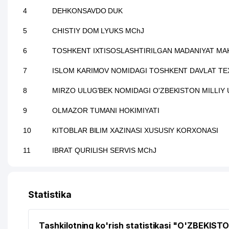
4
DEHKONSAVDO DUK
5
CHISTIY DOM LYUKS MChJ
6
TOSHKENT IXTISOSLASHTIRILGAN MADANIYAT MA
7
ISLOM KARIMOV NOMIDAGI TOSHKENT DAVLAT TEX
8
MIRZO ULUG'BEK NOMIDAGI O'ZBEKISTON MILLIY 
9
OLMAZOR TUMANI HOKIMIYATI
10
KITOBLAR BILIM XAZINASI XUSUSIY KORXONASI
11
IBRAT QURILISH SERVIS MChJ
Statistika
Tashkilotning ko'rish statistikasi "O'ZBEKIST