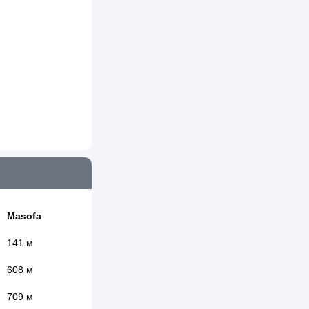
Masofa
141 м
608 м
709 м