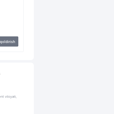
 qoldirish
G
 viloyati,