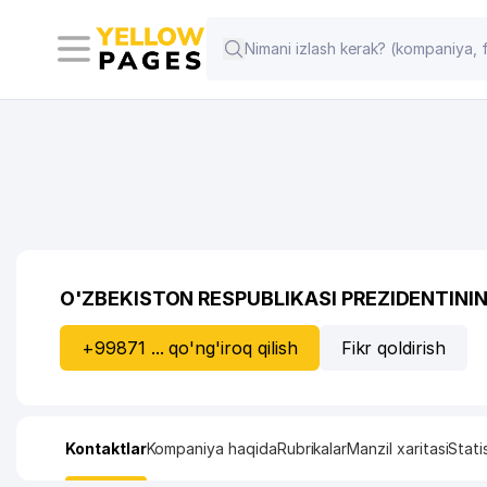
O'ZBEKISTON RESPUBLIKASI PREZIDENTIN
+99871 ... qo'ng'iroq qilish
Fikr qoldirish
Kontaktlar
Kompaniya haqida
Rubrikalar
Manzil xaritasi
Stati