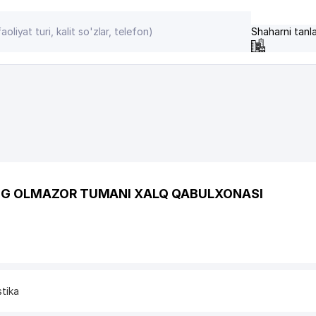
Shaharni tanl
ING OLMAZOR TUMANI XALQ QABULXONASI
stika