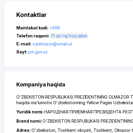
Kontaktlar
Mamlakat kodi:
+998
Telefon raqami:
71 qo'ng'iroq qilish
E-mail:
xqolmazor@umail.uz
Sayt:
pm.gov.uz
Kompaniya haqida
O'ZBEKISTON RESPUBLIKASI PREZIDENTINING OLMAZOR TUMA
haqida ma'lumotni O'zbekistonning Yellow Pages Uzbekistan
Yuridik nomi:
НАРОДНАЯ ПРИЕМНАЯ ПРЕЗИДЕНТА РЕС
Brend nomi:
O'ZBEKISTON RESPUBLIKASI PREZIDENTINI
Adres:
O'zbekiston,
Toshkent viloyati
,
Toshkent
,
Olmazor 