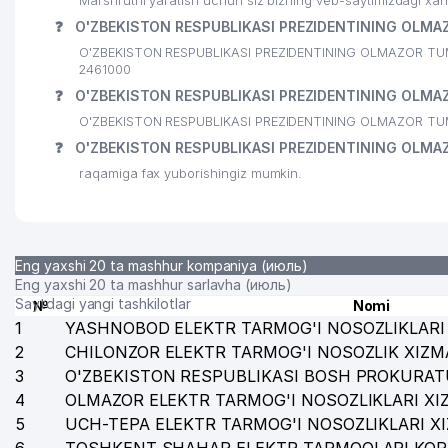
Marshrutni yaratish uchun siz bizning veb-saytimizdagi xa
❓
O'ZBEKISTON RESPUBLIKASI PREZIDENTINING OLMAZO
O'ZBEKISTON RESPUBLIKASI PREZIDENTINING OLMAZOR TUMANI
2461000
❓
O'ZBEKISTON RESPUBLIKASI PREZIDENTINING OLMAZO
O'ZBEKISTON RESPUBLIKASI PREZIDENTINING OLMAZOR TUMA
❓
O'ZBEKISTON RESPUBLIKASI PREZIDENTINING OLMAZ
raqamiga fax yuborishingiz mumkin.
Eng yaxshi 20 ta mashhur kompaniya (июль)
Eng yaxshi 20 ta mashhur sarlavha (июль)
Saytdagi yangi tashkilotlar
№
Nomi
1
YASHNOBOD ELEKTR TARMOG'I NOSOZLIKLARI 
2
CHILONZOR ELEKTR TARMOG'I NOSOZLIK XIZM
3
O'ZBEKISTON RESPUBLIKASI BOSH PROKURAT
4
OLMAZOR ELEKTR TARMOG'I NOSOZLIKLARI XI
5
UCH-TEPA ELEKTR TARMOG'I NOSOZLIKLARI X