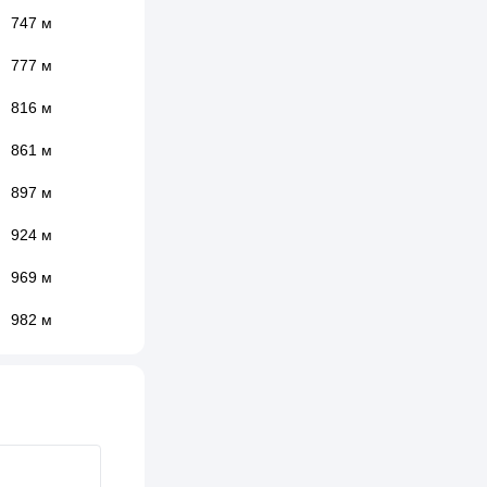
747 м
777 м
816 м
861 м
897 м
924 м
969 м
982 м