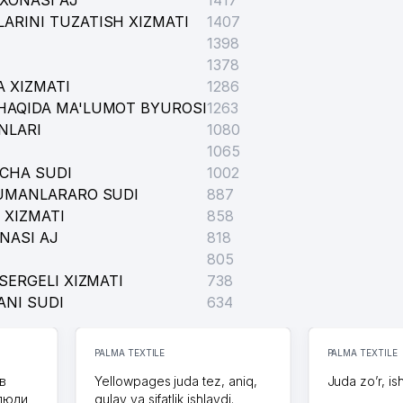
XONASI AJ
1417
ARINI TUZATISH XIZMATI
1407
1398
1378
 XIZMATI
1286
HAQIDA MA'LUMOT BYUROSI
1263
NLARI
1080
1065
ICHA SUDI
1002
TUMANLARARO SUDI
887
 XIZMATI
858
NASI AJ
818
805
SERGELI XIZMATI
738
ANI SUDI
634
PALMA TEXTILE
PALMA TEXTILE
в
Yellowpages juda tez, aniq,
Juda zo’r, is
 люди
qulay va sifatlik ishlaydi.