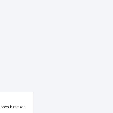
OZON MChJ
honchlik xamkor.
Зашел на Озон в
Узбекистане почти