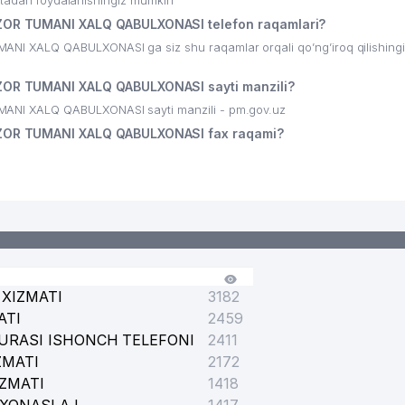
ritadan foydalanishingiz mumkin
R TUMANI XALQ QABULXONASI telefon raqamlari?
 XALQ QABULXONASI ga siz shu raqamlar orqali qo’ng’iroq qilishingi
R TUMANI XALQ QABULXONASI sayti manzili?
NI XALQ QABULXONASI sayti manzili - pm.gov.uz
OR TUMANI XALQ QABULXONASI fax raqami?
XIZMATI
3182
ATI
2459
URASI ISHONCH TELEFONI
2411
ZMATI
2172
IZMATI
1418