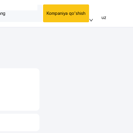
ang
Kompaniya qo'shish
uz