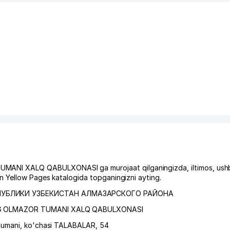
NI XALQ QABULXONASI ga murojaat qilganingizda, iltimos, ushbu
 Yellow Pages katalogida topganingizni ayting.
ПУБЛИКИ УЗБЕКИСТАН АЛМАЗАРСКОГО РАЙОНА
NG OLMAZOR TUMANI XALQ QABULXONASI
tumani
,
ko'chasi TALABALAR
, 54