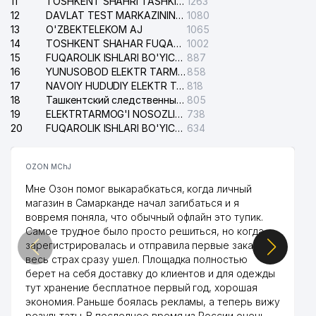
11
TOSHKENT SHAHRI TASHKILOT TELEFONLARI HAQIDA MA'LUMOT BYUROSI
1263
12
41
NG SERVICE MChJ
DAVLAT TEST MARKAZINING ISHONCH TELEFONLARI
1080
474 м
13
O'ZBEKTELEKOM AJ
1065
42
LOTOS INDUSTRIAL GROUP MChJ
474 м
14
TOSHKENT SHAHAR FUQAROLIK ISHLARI BO'YICHA SUDI
1002
15
FUQAROLIK ISHLARI BO'YICHA YAKKASAROY TUMANLARARO SUDI
887
43
MICHAEL TRADE MChJ
478 м
16
YUNUSOBOD ELEKTR TARMOG'I NOSOZLIKLARI XIZMATI
858
17
NAVOIY HUDUDIY ELEKTR TARMOQLARI KORXONASI AJ
818
44
CHUDO DOKTOR MChJ
491 м
18
Ташкентский следственный изолятор
805
19
ELEKTRTARMOG'I NOSOZLIKLARINI TO'ZATISH SERGELI XIZMATI
738
45
TRUSTINJINIRINGLOYIHA MChJ
501 м
20
FUQAROLIK ISHLARI BO'YICHA UCH-TEPA TUMANI SUDI
634
46
POISG-SERVIS MChJ
504 м
OZON MChJ
47
ALOQA BO'LIMI №204
505 м
Мне Озон помог выкарабкаться, когда личный
магазин в Самарканде начал загибаться и я
O'ZBEKINVEST EIMSK YASHNOBOD
48
515 м
вовремя поняла, что обычный офлайн это тупик.
FILIALI
Самое трудное было просто решиться, но когда
зарегистрировалась и отправила первые заказы,
49
FAZLIDDIN DENTAL MChJ
520 м
весь страх сразу ушел. Площадка полностью
берет на себя доставку до клиентов и для одежды
50
SAXOVAT BROYLER MChJ
520 м
тут хранение бесплатное первый год, хорошая
экономия. Раньше боялась рекламы, а теперь вижу
PSIHOLOGIYA QO'LLAB-
результаты. В последнее время из России очень