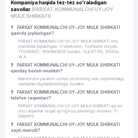
Kompaniya haqida tez-tez so'raladigan
24
HAVAS FOOD MChJ
347 м
savollar
(FARXAT KOMMUNALCHI UY-JOY
MULK SHIRKATI)
25
UZSTANEX MChJ
353 м
❓
FARXAT KOMMUNALCHI UY-JOY MULK SHIRKATI
BOLALAR BOG'CHASI №329
qaerda joylashgan?
26
359 м
(GULIVER)
FARXAT KOMMUNALCHI UY-JOY MULK SHIRKATI shu
manzilda joylashgan: O'zbekiston, Toshkent viloyati,
UMUMIY O'RTA TA'LIM MAKTABI
TOSHKENT, YASHNOBOD tumani, GULISTON, 100204,
27
363 м
№226
16 А.
❓
FARXAT KOMMUNALCHI UY-JOY MULK SHIRKATI
28
DENTA-MED-PLYUS MChJ
376 м
qanday borish mumkin?
Marshrutni yaratish uchun siz bizning veb-saytimizdagi
YORDAMCHI MEHRIBONLIK UYI
29
381 м
xaritadan foydalanishingiz mumkin
№30
❓
FARXAT KOMMUNALCHI UY-JOY MULK SHIRKATI
telefon raqamlari?
BOLALAR BOG'CHASI №240
30
386 м
(DURDONA)
FARXAT KOMMUNALCHI UY-JOY MULK SHIRKATI ga siz
shu raqamlar orqali qo’ng’iroq qilishingiz mumkin: 71
31
MAXMUR MAHALLA QO'MITASI
396 м
2966173
❓
FARXAT KOMMUNALCHI UY-JOY MULK SHIRKATI
32
FIXMAN MChJ
441 м
sayti manzili?