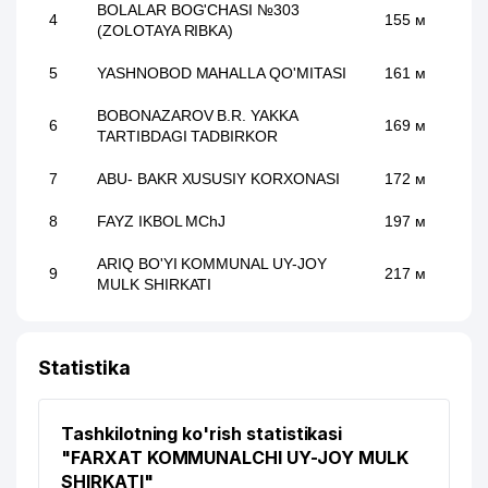
BOLALAR BOG'CHASI №303
4
155 м
(ZOLOTAYA RIBKA)
5
YASHNOBOD MAHALLA QO'MITASI
161 м
BOBONAZAROV B.R. YAKKA
6
169 м
TARTIBDAGI TADBIRKOR
7
ABU- BAKR XUSUSIY KORXONASI
172 м
8
FAYZ IKBOL MChJ
197 м
ARIQ BO'YI KOMMUNAL UY-JOY
9
217 м
MULK SHIRKATI
10
PARVOZ MILLIY TAOMI MChJ
219 м
Statistika
AVIASOZ-KOMMUNAL UY-JOY MULK
11
227 м
SHIRKATI
Tashkilotning ko'rish statistikasi
12
ALFA DIAGNOSTIC MChJ
227 м
"FARXAT KOMMUNALCHI UY-JOY MULK
RUSTAMBEKOV J.B. YAKKA
SHIRKATI"
13
232 м