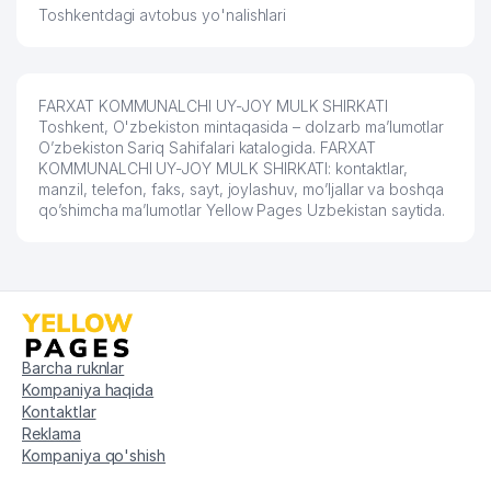
Toshkentdagi avtobus yo'nalishlari
59
BIRLASHGAN MAHALLA QO'MITASI
558 м
ABDURAZAKOV Z.T. YAKKA
60
559 м
TARTIBDAGI TADBIRKOR
FARXAT KOMMUNALCHI UY-JOY MULK SHIRKATI
VALIHANOVA UY-JOY MULK
Toshkent, O'zbekiston mintaqasida – dolzarb ma’lumotlar
61
565 м
SHIRKATI UY-JOY MULK SHIRKATI
O’zbekiston Sariq Sahifalari katalogida. FARXAT
KOMMUNALCHI UY-JOY MULK SHIRKATI: kontaktlar,
manzil, telefon, faks, sayt, joylashuv, mo’ljallar va boshqa
UMUMIY O'RTA TA'LIM MAKTABI
62
580 м
qo’shimcha ma’lumotlar Yellow Pages Uzbekistan saytida.
№166
63
TECHNO MART MChJ
586 м
64
SVETLANA-KREDIT MChJ
589 м
65
LINA EXCLUSIVE PRODUCT MChJ
590 м
Barcha ruknlar
66
SUVLIQ-NUROTA MChJ
599 м
Kompaniya haqida
Kontaktlar
67
HAMZA MAKTAB TAOM MChJ
600 м
Reklama
Kompaniya qo'shish
68
BEGZOD FARM SHIFO MChJ
605 м