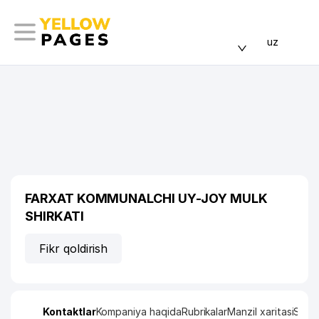
uz
FARXAT KOMMUNALCHI UY-JOY MULK
SHIRKATI
Fikr qoldirish
Kontaktlar
Kompaniya haqida
Rubrikalar
Manzil xaritasi
Stati