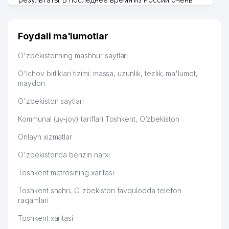
51
QUVVOTLASH VA ISHONCH
526 м
много заказывают, а вначале только по
TELEFONI
Узбекистану брали, но вяло. Удалось раскрутиться,
дальше развиваюсь потихоньку😊
SHAHNOZA HILOLA SISTER
Foydali ma'lumotlar
52
528 м
XUSUSIY KORXONASI
Hamida 03.08.2026 12:45:39
O'zbekistonning mashhur saytlari
53
SHAHAR KLINIK KASALXONASI № 4
530 м
O'lchov birliklari tizimi: massa, uzunlik, tezlik, ma'lumot,
O'ZBEKISTON RESPUBLIKASI
maydon
54
PREZIDENTINING YASHNOBOD
536 м
TUMANI XALQ QABULXONASI
O'zbekiston saytlari
Kommunal (uy-joy) tariflari Toshkent, O‘zbekiston
BARKAMOL AVLOD BOLALAR
55
538 м
MAKTAB YASHNOBOD TUMANI
Onlayn xizmatlar
YASHNOBOD TUMAN DAVLAT
56
539 м
O'zbekistonda benzin narxi
XIZMATLAR MARKAZI
Toshkent metrosining xaritasi
BYUDJETDAN TASHQARI PENSIYA
57
JAMG'ARMASI YASHNOBOD TUMANI
547 м
Toshkent shahri, O'zbekiston favqulodda telefon
BO'LIMI
raqamlari
Toshkent xaritasi
58
UBEDITES-SAMI MChJ
549 м