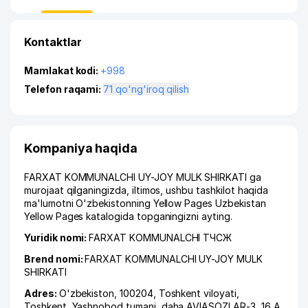
Kontaktlar
Mamlakat kodi:
+998
Telefon raqami:
71 qo'ng'iroq qilish
Kompaniya haqida
FARXAT KOMMUNALCHI UY-JOY MULK SHIRKATI ga
murojaat qilganingizda, iltimos, ushbu tashkilot haqida
ma'lumotni O'zbekistonning Yellow Pages Uzbekistan
Yellow Pages katalogida topganingizni ayting.
Yuridik nomi:
FARXAT KOMMUNALCHI ТЧСЖ
Brend nomi:
FARXAT KOMMUNALCHI UY-JOY MULK
SHIRKATI
Adres:
O'zbekiston, 100204,
Toshkent viloyati
,
Toshkent
,
Yashnobod tumani
,
daha AVIASOZLAR-3
, 16 А