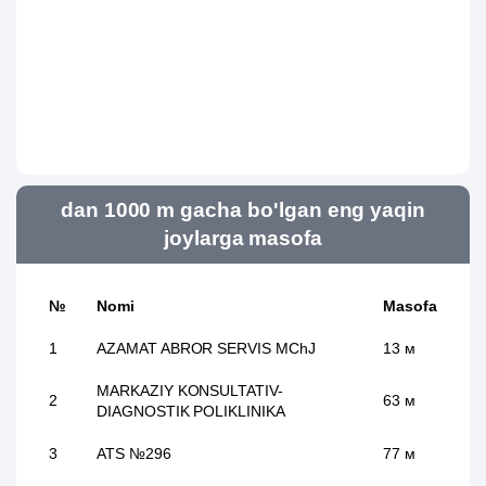
dan 1000 m gacha bo'lgan eng yaqin
joylarga masofa
№
Nomi
Masofa
1
AZAMAT ABROR SERVIS MChJ
13 м
MARKAZIY KONSULTATIV-
2
63 м
DIAGNOSTIK POLIKLINIKA
3
ATS №296
77 м