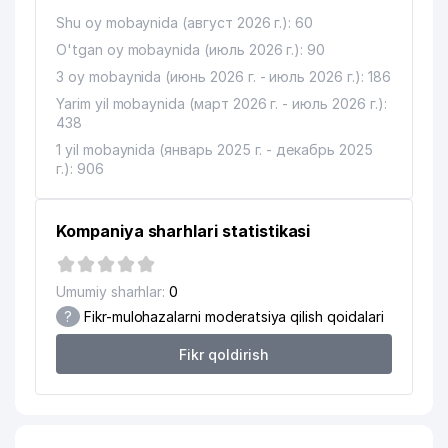
TARTIBDAGI TADBIRKOR
Shu oy mobaynida (август 2026 г.): 60
14
DENT IDEAL MChJ
240 м
O'tgan oy mobaynida (июль 2026 г.): 90
3 oy mobaynida (июнь 2026 г. - июль 2026 г.): 186
15
YALKIN XUSUSIY KORXONASI
249 м
Yarim yil mobaynida (март 2026 г. - июль 2026 г.):
438
16
MEDIA RI MChJ
261 м
1 yil mobaynida (январь 2025 г. - декабрь 2025
TISI-BIZNES YAKKA TARTIBDAGI
г.): 906
17
266 м
TADBIRKOR
18
SKY BUILDS MChJ
283 м
Kompaniya sharhlari statistikasi
TURON BANK ATB YASHNOBOD
19
285 м
FILIALI
Umumiy sharhlar:
0
?
Fikr-mulohazalarni moderatsiya qilish qoidalari
20
NEW FRP SYSTEMS MChJ
307 м
Fikr qoldirish
21
NEFT SAVDO SERVIS MChJ
312 м
22
AZIA MIX MChJ
319 м
23
QAYRAG'OCH SAVDO MChJ
325 м