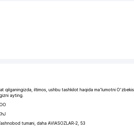
lganingizda, iltimos, ushbu tashkilot haqida ma'lumotni O'zbeki
izni ayting.
ООО
ChJ
Yashnobod tumani
,
daha AVIASOZLAR-2
, 53