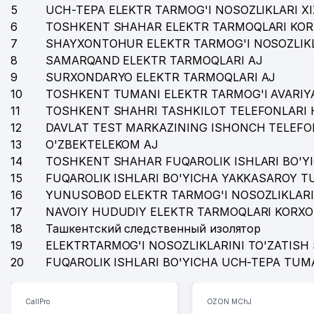
5
UCH-TEPA ELEKTR TARMOG'I NOSOZLIKLARI X
6
TOSHKENT SHAHAR ELEKTR TARMOQLARI KOR
7
SHAYXONTOHUR ELEKTR TARMOG'I NOSOZLIKL
8
SAMARQAND ELEKTR TARMOQLARI AJ
9
SURXONDARYO ELEKTR TARMOQLARI AJ
10
TOSHKENT TUMANI ELEKTR TARMOG'I AVARIYA
11
TOSHKENT SHAHRI TASHKILOT TELEFONLARI 
12
DAVLAT TEST MARKAZINING ISHONCH TELEFO
13
O'ZBEKTELEKOM AJ
14
TOSHKENT SHAHAR FUQAROLIK ISHLARI BO'Y
15
FUQAROLIK ISHLARI BO'YICHA YAKKASAROY 
16
YUNUSOBOD ELEKTR TARMOG'I NOSOZLIKLARI
17
NAVOIY HUDUDIY ELEKTR TARMOQLARI KORXO
18
Ташкентский следственный изолятор
19
ELEKTRTARMOG'I NOSOZLIKLARINI TO'ZATISH 
20
FUQAROLIK ISHLARI BO'YICHA UCH-TEPA TUM
CallPro
OZON MChJ