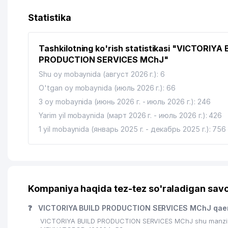
13
ISTIQBOL FARM SAVDO MChJ
Statistika
14
SAKURA STYLE MChJ
Tashkilotning ko'rish statistikasi "VICTORIYA 
15
AGROTEK QK MChJ
PRODUCTION SERVICES MChJ"
16
LINA EXCLUSIVE PRODUCT MChJ
Shu oy mobaynida (август 2026 г.): 6
O'tgan oy mobaynida (июль 2026 г.): 66
17
BEGZOD FARM SHIFO MChJ
3 oy mobaynida (июнь 2026 г. - июль 2026 г.): 246
18
ABDURAZAKOV Z.T. YAKKA TARTIBDAGI TADBIR
Yarim yil mobaynida (март 2026 г. - июль 2026 г.): 426
1 yil mobaynida (январь 2025 г. - декабрь 2025 г.): 756
19
LOTOS INDUSTRIAL GROUP MChJ
20
REFMASH XUSUSIY KORXONASI
21
MIRZAEV S.SH. YAKKA TARTIBDAGI TADBIRKOR
Kompaniya haqida tez-tez so'raladigan savo
22
FARXAT KOMMUNALCHI UY-JOY MULK SHIRKATI
❓
VICTORIYA BUILD PRODUCTION SERVICES MChJ qaer
23
FREYZER PLASTIC MChJ
VICTORIYA BUILD PRODUCTION SERVICES MChJ shu manzilda