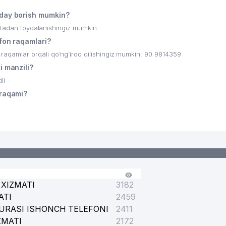
85
ay borish mumkin?
90
ritadan foydalanishingiz mumkin
on raqamlari?
95
amlar orqali qo’ng’iroq qilishingiz mumkin: 90 9814359
 manzili?
i -
raqami?
XIZMATI
3182
ATI
2459
URASI ISHONCH TELEFONI
2411
ZMATI
2172