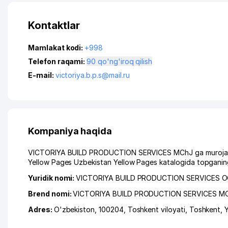
Kontaktlar
Mamlakat kodi:
+998
Telefon raqami:
90 qo'ng'iroq qilish
E-mail:
victoriya.b.p.s@mail.ru
Kompaniya haqida
VICTORIYA BUILD PRODUCTION SERVICES MChJ ga murojaat qi
Yellow Pages Uzbekistan Yellow Pages katalogida topganing
Yuridik nomi:
VICTORIYA BUILD PRODUCTION SERVICES 
Brend nomi:
VICTORIYA BUILD PRODUCTION SERVICES M
Adres:
O'zbekiston, 100204,
Toshkent viloyati
,
Toshkent
,