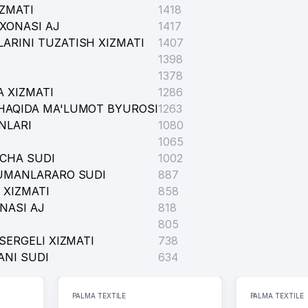
IZMATI
1418
XONASI AJ
1417
ARINI TUZATISH XIZMATI
1407
1398
1378
 XIZMATI
1286
HAQIDA MA'LUMOT BYUROSI
1263
NLARI
1080
1065
ICHA SUDI
1002
TUMANLARARO SUDI
887
 XIZMATI
858
NASI AJ
818
805
SERGELI XIZMATI
738
ANI SUDI
634
PALMA TEXTILE
PALMA TEXTILE