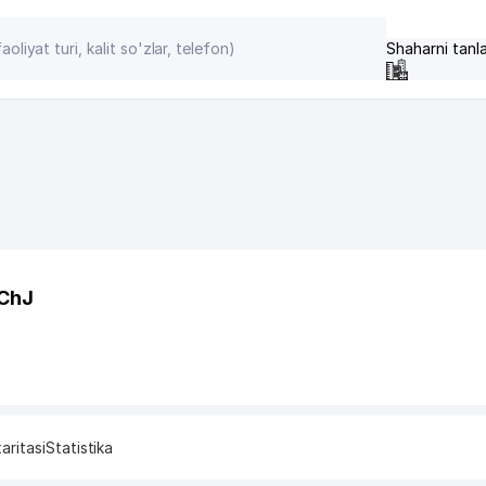
Shaharni tanl
ChJ
aritasi
Statistika