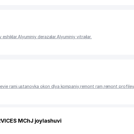
 eshiklar
,
Alyuminiy derazalar
,
Alyuminiy vitrajlar
,
evie rami
,
ustanovka okon dlya kompaniy
,
remont ram
,
remont profiley
VICES MChJ joylashuvi