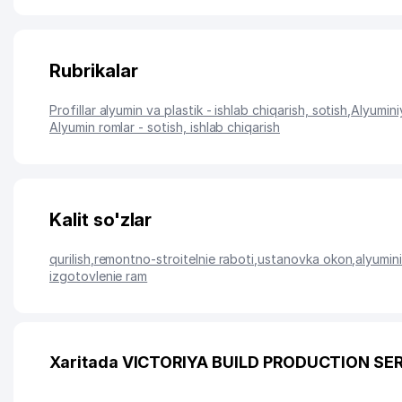
Rubrikalar
Profillar alyumin va plastik - ishlab chiqarish, sotish
,
Alyuminiy
Alyumin romlar - sotish, ishlab chiqarish
Kalit so'zlar
qurilish
,
remontno-stroitelnie raboti
,
ustanovka okon
,
alyumini
izgotovlenie ram
Xaritada VICTORIYA BUILD PRODUCTION SER