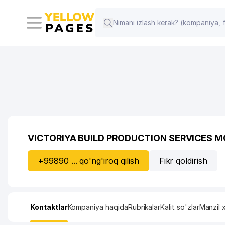
VICTORIYA BUILD PRODUCTION SERVICES M
+99890 ... qo'ng'iroq qilish
Fikr qoldirish
Kontaktlar
Kompaniya haqida
Rubrikalar
Kalit so'zlar
Manzil x