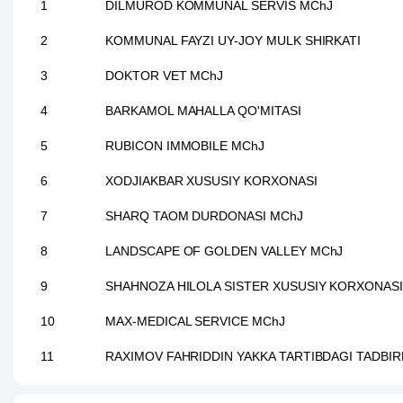
1
DILMUROD KOMMUNAL SERVIS MChJ
2
KOMMUNAL FAYZI UY-JOY MULK SHIRKATI
3
DOKTOR VET MChJ
4
BARKAMOL MAHALLA QO'MITASI
5
RUBICON IMMOBILE MChJ
6
XODJIAKBAR XUSUSIY KORXONASI
7
SHARQ TAOM DURDONASI MChJ
8
LANDSCAPE OF GOLDEN VALLEY MChJ
9
SHAHNOZA HILOLA SISTER XUSUSIY KORXONASI
10
MAX-MEDICAL SERVICE MChJ
11
RAXIMOV FAHRIDDIN YAKKA TARTIBDAGI TADBI
12
NIYAT FAYZ SAVDO MChJ