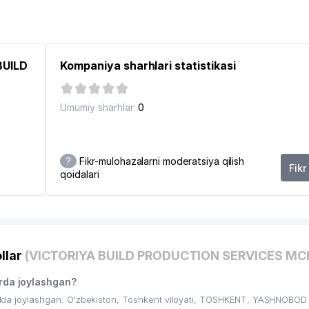
53
59
BUILD
Kompaniya sharhlari statistikasi
70
70
Umumiy sharhlar:
0
73
KOR
76
?
Fikr-mulohazalarni moderatsiya qilish
Fikr
qoidalari
76
76
80
llar
(VICTORIYA BUILD PRODUCTION SERVICES MC
83
da joylashgan?
85
 joylashgan: O'zbekiston, Toshkent viloyati, TOSHKENT, YASHNOBOD 