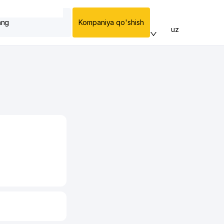
ang
Kompaniya qo'shish
uz