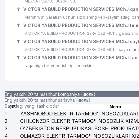
MEXNATOBOD, 100204, 53.
24
KICHIK VA O'RTA BIZNES ARXIVI MChJ
❓
VICTORIYA BUILD PRODUCTION SERVICES MChJ qand
25
AL-YUSUF EXCLUSIVE MChJ
Marshrutni yaratish uchun siz bizning veb-saytimizdagi xa
❓
VICTORIYA BUILD PRODUCTION SERVICES MChJ telef
26
TEXNO PROM HOLOD MChJ
VICTORIYA BUILD PRODUCTION SERVICES MChJ ga siz shu raq
❓
VICTORIYA BUILD PRODUCTION SERVICES MChJ sayti
VICTORIYA BUILD PRODUCTION SERVICES MChJ sayti manzil
❓
VICTORIYA BUILD PRODUCTION SERVICES MChJ fax 
raqamiga fax yuborishingiz mumkin.
Eng yaxshi 20 ta mashhur kompaniya (июль)
Eng yaxshi 20 ta mashhur sarlavha (июль)
Saytdagi yangi tashkilotlar
№
Nomi
1
YASHNOBOD ELEKTR TARMOG'I NOSOZLIKLARI 
2
CHILONZOR ELEKTR TARMOG'I NOSOZLIK XIZM
3
O'ZBEKISTON RESPUBLIKASI BOSH PROKURAT
4
OLMAZOR ELEKTR TARMOG'I NOSOZLIKLARI XI