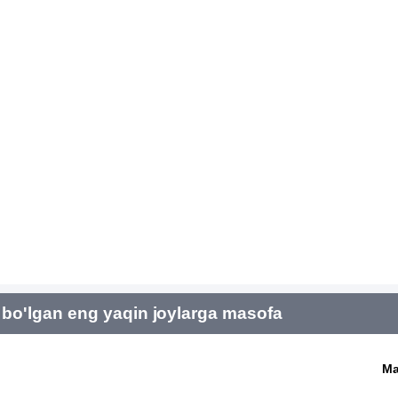
bo'lgan eng yaqin joylarga masofa
Ma