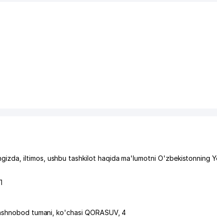
da, iltimos, ushbu tashkilot haqida ma'lumotni O'zbekistonning Y
Л
ashnobod tumani
,
ko'chasi QORASUV
, 4