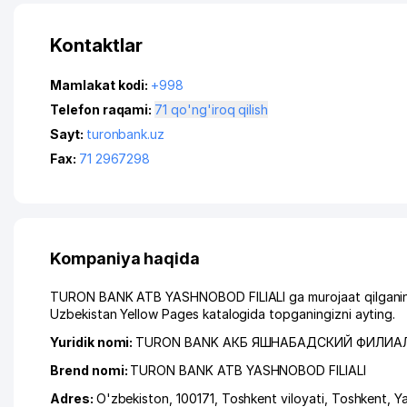
Kontaktlar
Mamlakat kodi:
+998
Telefon raqami:
71 qo'ng'iroq qilish
Sayt:
turonbank.uz
Fax:
71 2967298
Kompaniya haqida
TURON BANK ATB YASHNOBOD FILIALI ga murojaat qilganingiz
Uzbekistan Yellow Pages katalogida topganingizni ayting.
Yuridik nomi:
TURON BANK АКБ ЯШНАБАДСКИЙ ФИЛИА
Brend nomi:
TURON BANK ATB YASHNOBOD FILIALI
Adres:
O'zbekiston, 100171,
Toshkent viloyati
,
Toshkent
,
Y