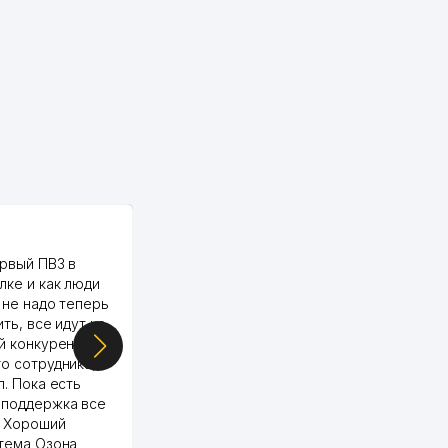
PALMA TEXTILE
рвый ПВЗ в
Yellowpages juda tez, aniq,
лке и как люди
qulay va sifatlik ishlaydi.
 не надо теперь
respect
ить, все идут ко
й конкуренции.
о сотрудника,
п. Пока есть
 поддержка все
Murod 24.07.2026 19:11:27
. Хороший
стема Озона