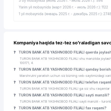
3 oy mobaynida (июнь 2026 г. - июль 2026 г.): 594
Yarim yil mobaynida (март 2026 г. - июль 2026 г.): 1122
1 yil mobaynida (январь 2025 г. - декабрь 2025 г.): 274
Kompaniya haqida tez-tez so'raladigan savo
❓
TURON BANK ATB YASHNOBOD FILIALI qaerda joylas
TURON BANK ATB YASHNOBOD FILIALI shu manzilda joylash
100171, 4.
❓
TURON BANK ATB YASHNOBOD FILIALI qanday borish
Marshrutni yaratish uchun siz bizning veb-saytimizdagi xa
❓
TURON BANK ATB YASHNOBOD FILIALI telefon raqaml
TURON BANK ATB YASHNOBOD FILIALI ga siz shu raqamlar orq
❓
TURON BANK ATB YASHNOBOD FILIALI sayti manzili?
TURON BANK ATB YASHNOBOD FILIALI sayti manzili - turon
❓
TURON BANK ATB YASHNOBOD FILIALI fax raqami?