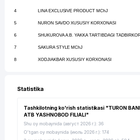
4
LINA EXCLUSIVE PRODUCT MChJ
5
NURON SAVDO XUSUSIY KORXONASI
6
SHUKUROVA A.B. YAKKA TARTIBDAGI TADBIRKO
7
SAKURA STYLE MChJ
8
XODJIAKBAR XUSUSIY KORXONASI
Statistika
Tashkilotning ko'rish statistikasi "TURON BAN
ATB YASHNOBOD FILIALI"
Shu oy mobaynida (август 2026 г.): 36
O'tgan oy mobaynida (июль 2026 г.): 174