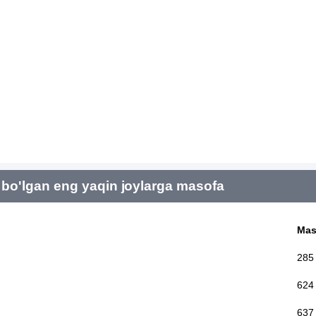
bo'lgan eng yaqin joylarga masofa
Mas
285
624
637