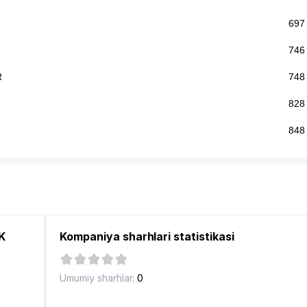
697
746
R
748
828
848
K
Kompaniya sharhlari statistikasi
Umumiy sharhlar:
0