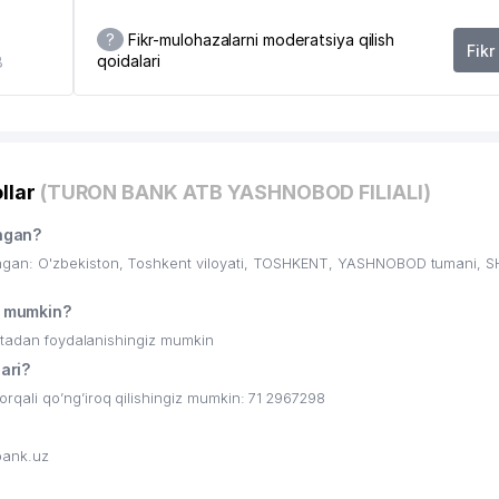
?
Fikr-mulohazalarni moderatsiya qilish
Fikr
qoidalari
8
llar
(TURON BANK ATB YASHNOBOD FILIALI)
hgan?
gan: O'zbekiston, Toshkent viloyati, TOSHKENT, YASHNOBOD tumani, 
 mumkin?
ritadan foydalanishingiz mumkin
ari?
ali qo’ng’iroq qilishingiz mumkin: 71 2967298
bank.uz