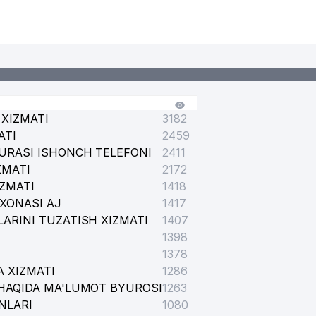
XIZMATI
3182
ATI
2459
URASI ISHONCH TELEFONI
2411
ZMATI
2172
IZMATI
1418
XONASI AJ
1417
ARINI TUZATISH XIZMATI
1407
1398
1378
 XIZMATI
1286
HAQIDA MA'LUMOT BYUROSI
1263
NLARI
1080