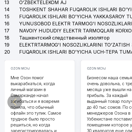
13
O'ZBEKTELEKOM AJ
14
TOSHKENT SHAHAR FUQAROLIK ISHLARI BO'Y
15
FUQAROLIK ISHLARI BO'YICHA YAKKASAROY 
16
YUNUSOBOD ELEKTR TARMOG'I NOSOZLIKLARI
17
NAVOIY HUDUDIY ELEKTR TARMOQLARI KORXO
18
Ташкентский следственный изолятор
19
ELEKTRTARMOG'I NOSOZLIKLARINI TO'ZATISH 
20
FUQAROLIK ISHLARI BO'YICHA UCH-TEPA TUM
OZON MChJ
OZON MChJ
Мне Озон помог
Бизнесом наша семья
выкарабкаться, когда
очень довольна, с тр
личный магазин в
месяца уже вышли на
Самарканде начал
прибыль. За каждый
загибаться и я вовремя
выданный товар полу
поняла, что обычный
до 40 тыс сомов. По 
офлайн это тупик. Самое
менеджеров Озона в
трудное было просто
Узбекистане поставил
решиться, но когда
помещении которое у
зарегистрировалась и
30 квадратов еще од