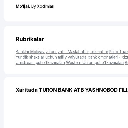
Mo‘ljal:
Uy Xodimlari
Rubrikalar
Banklar
,
Moliyaviy faoliyat - Maslahatlar, xizmatlar
,
Pul o'tqaz
Yuridik shaxslar uchun milliy valyutada bank omonatlari - xiz
Unistream pul o‘tkazmalari
,
Western Union pul o‘tkazmalari
,
B
Xaritada TURON BANK ATB YASHNOBOD FILIA