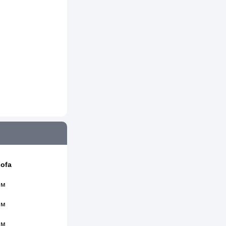
ofa
 м
 м
 м