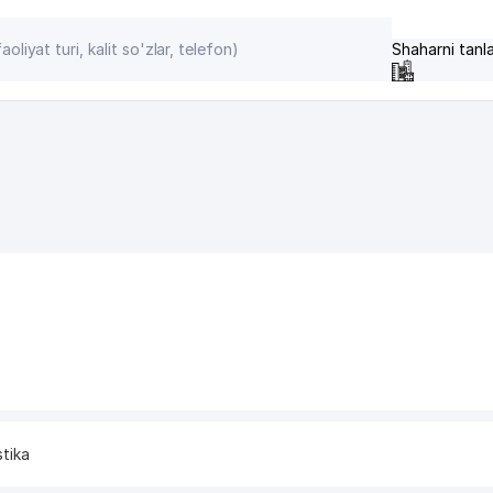
Shaharni tanl
stika