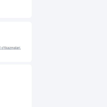
o‘tkazmalari
,