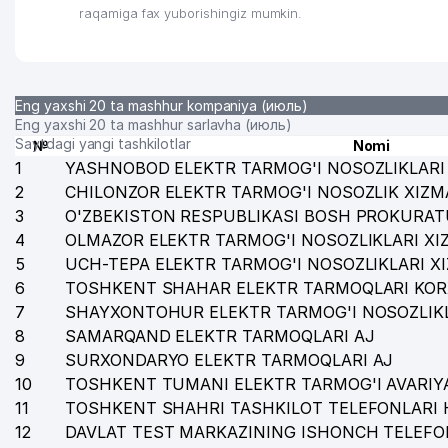
raqamiga fax yuborishingiz mumkin.
Eng yaxshi 20 ta mashhur kompaniya (июль)
Eng yaxshi 20 ta mashhur sarlavha (июль)
Saytdagi yangi tashkilotlar
№
Nomi
1
YASHNOBOD ELEKTR TARMOG'I NOSOZLIKLARI 
2
CHILONZOR ELEKTR TARMOG'I NOSOZLIK XIZM
3
O'ZBEKISTON RESPUBLIKASI BOSH PROKURAT
4
OLMAZOR ELEKTR TARMOG'I NOSOZLIKLARI XI
5
UCH-TEPA ELEKTR TARMOG'I NOSOZLIKLARI X
6
TOSHKENT SHAHAR ELEKTR TARMOQLARI KOR
7
SHAYXONTOHUR ELEKTR TARMOG'I NOSOZLIKL
8
SAMARQAND ELEKTR TARMOQLARI AJ
9
SURXONDARYO ELEKTR TARMOQLARI AJ
10
TOSHKENT TUMANI ELEKTR TARMOG'I AVARIYA
11
TOSHKENT SHAHRI TASHKILOT TELEFONLARI 
12
DAVLAT TEST MARKAZINING ISHONCH TELEFO