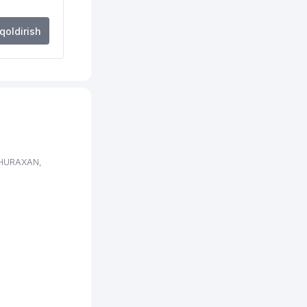
 qoldirish
SHURAXAN,