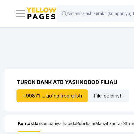
TURON BANK ATB YASHNOBOD FILIALI
+99871 ... qo'ng'iroq qilish
Fikr qoldirish
Kontaktlar
Kompaniya haqida
Rubrikalar
Manzil xaritasi
Stati