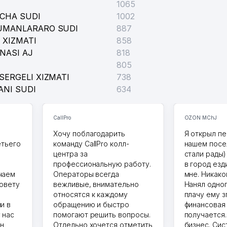
1065
ICHA SUDI
1002
TUMANLARARO SUDI
887
 XIZMATI
858
NASI AJ
818
805
SERGELI XIZMATI
738
ANI SUDI
634
CallPro
OZON MChJ
Хочу поблагодарить
Я открыл пе
етьего
команду CallPro колл-
нашем посе
центра за
стали рады)
профессиональную работу.
в город езд
чаем
Операторы всегда
мне. Никако
совету
вежливые, внимательно
Нанял одног
относятся к каждому
плачу ему з
и в
обращению и быстро
финансовая
 нас
помогают решить вопросы.
получается
ин
Отдельно хочется отметить
бизнес. Си