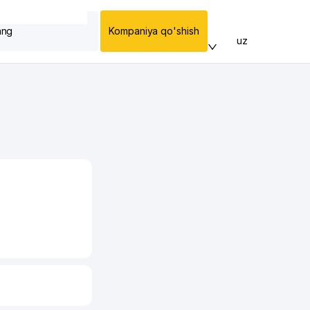
ang
Kompaniya qo'shish
uz